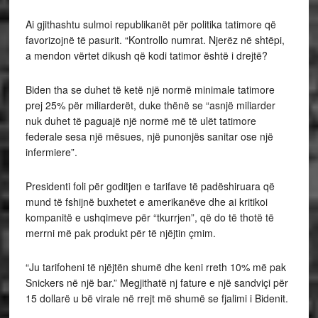
Ai gjithashtu sulmoi republikanët për politika tatimore që
favorizojnë të pasurit. “Kontrollo numrat. Njerëz në shtëpi,
a mendon vërtet dikush që kodi tatimor është i drejtë?
Biden tha se duhet të ketë një normë minimale tatimore
prej 25% për miliarderët, duke thënë se “asnjë miliarder
nuk duhet të paguajë një normë më të ulët tatimore
federale sesa një mësues, një punonjës sanitar ose një
infermiere”.
Presidenti foli për goditjen e tarifave të padëshiruara që
mund të fshijnë buxhetet e amerikanëve dhe ai kritikoi
kompanitë e ushqimeve për “tkurrjen”, që do të thotë të
merrni më pak produkt për të njëjtin çmim.
“Ju tarifoheni të njëjtën shumë dhe keni rreth 10% më pak
Snickers në një bar.” Megjithatë nj fature e një sandviçi për
15 dollarë u bë virale në rrejt më shumë se fjalimi i Bidenit.