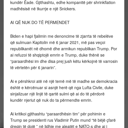
kundër Ëade. Gjithashtu, edhe kompanitë për shrinkflation
madhësisë në tkurrje e një Snickers.
AI QË NUK DO TË PERMENDET
Biden e hapi fjalimin me denoncime të zjarrta të rebelëve
që sulmuan Kapitolin më 6 janar 2021, më pas veçoi
republikanët në dhomë dhe armikun republikan Trump. Por
ai refuzoi të shqiptojë emrin e Trump, duke thënë se
“paraardhësi im dhe disa prej jush këtu kërkojnë të varrosin
të vërtetën për 6 janarin”.
Ai e përshkroi atë në një temë më të madhe se demokracia
është e kërcënuar si asnjë herë që nga Lufta Civile, duke
sinjalizuar një linjë të qartë sulmi që ai do të përdorë
kundër njeriut që nuk do ta përmendte emrin.
Ai kritikoi gjithashtu “paraardhësin tim” për pohimin e
Trump se presidenti rus Vladimir Putin mund “të bëjë çfarë
dreqin të dojë ” në lidhje me aleatët e NATO-s dhe ai i