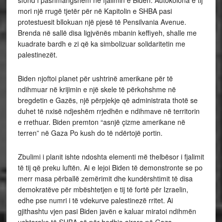
sfond i pashmangshëm në fjalimin e Biden. Autokolona e tij
mori një rrugë tjetër për në Kapitolin e SHBA pasi
protestuesit bllokuan një pjesë të Pensilvania Avenue.
Brenda në sallë disa ligjvënës mbanin keffiyeh, shalle me
kuadrate bardh e zi që ka simbolizuar solidaritetin me
palestinezët.
Biden njoftoi planet për ushtrinë amerikane për të
ndihmuar në krijimin e një skele të përkohshme në
bregdetin e Gazës, një përpjekje që administrata thotë se
duhet të nxisë ndjeshëm rrjedhën e ndihmave në territorin
e rrethuar. Biden premton “asnjë çizme amerikane në
terren” në Gaza Po kush do të ndërtojë portin.
Zbulimi i planit ishte ndoshta elementi më thelbësor i fjalimit
të tij që preku luftën. Ai e lejoi Biden të demonstronte se po
merr masa përballë zemërimit dhe kundërshtimit të disa
demokratëve për mbështetjen e tij të fortë për Izraelin,
edhe pse numri i të vdekurve palestinezë rritet. Ai
gjithashtu vjen pasi Biden javën e kaluar miratoi ndihmën