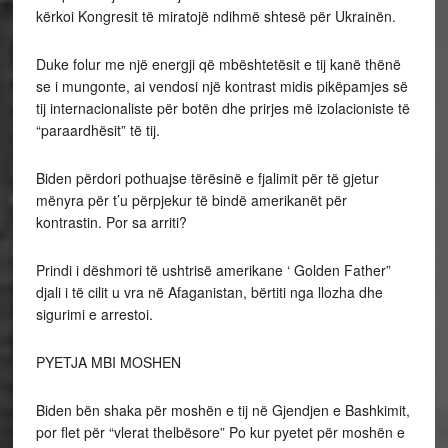
kërkoi Kongresit të miratojë ndihmë shtesë për Ukrainën.
Duke folur me një energji që mbështetësit e tij kanë thënë
se i mungonte, ai vendosi një kontrast midis pikëpamjes së
tij internacionaliste për botën dhe prirjes më izolacioniste të
“paraardhësit” të tij.
Biden përdori pothuajse tërësinë e fjalimit për të gjetur
mënyra për t’u përpjekur të bindë amerikanët për
kontrastin. Por sa arriti?
Prindi i dëshmori të ushtrisë amerikane ‘ Golden Father”
djali i të cilit u vra në Afaganistan, bërtiti nga llozha dhe
sigurimi e arrestoi.
PYETJA MBI MOSHEN
Biden bën shaka për moshën e tij në Gjendjen e Bashkimit,
por flet për “vlerat thelbësore” Po kur pyetet për moshën e