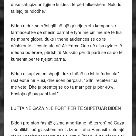
duke shfuqizuar ligjin e kujdesit të përballueshëm. Nuk do
ta lejoj të ndodhë.”
Biden u duk se rrëshqiti në një grindje rreth kompanive
farmaceutike që shesin barnat e tyre me çmime më të lira
në mbarë globin, duke i thënë audiencës se do të
dëshironte t’i çonte ato në Air Force One në disa qytete të
mëdha botërore, përfshirë Moskën për të parë se sa do të
kursenin për të njëjtat barna.
Biden e kapi veten shpejt, duke thënë se ishte “ndoshta”.
rast edhe në Rusi, dhe ecën përpara. “Sillni recetën tuaj
me vete. Dhe ju premtoj se do ta marr për ju për 40%.
Kostoja që paguani tani.”
LUFTA NË GAZA-NJE PORT PER TE SHPETUAR BIDEN
Biden premton “asnjë çizme amerikane në terren” në Gaza
. Konflikti i përgjakshëm midis Izraelit dhe Hamasit ishte një