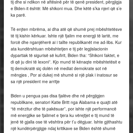
tij dhe si ndikon në aftësinë për të qenë president, përgjigja
e Biden-it është: Më shikoni mua. Dhe këtë s’ka njeri që s’e
ka parë.
Të enjten mbrëma, ai dha atë që shumë prej mbështetësve
të tij kishin kërkuar. Ishte një fjalim me energji të lartë, me
forcë dhe nganjëherë ai i tallte republikanët me ad-libs. Kur
ata kundërshtuan mbështetjen e tij për legjislacionin
dypartiak të sigurisë së kufirit, Biden tha: “Shikoni faktet, e
di që ju dini të lexoni”. Kjo mund të kënaqte mbështetësit e
tij demokratë siç dolën në mediat demokrate sot në
mëngjes , Por ai dukej më shumë si një plak i inatosur se
sa një president me arritje
Biden u pengua pas disa fjalëve dhe në përgjigjen
republikane, senatori Katie Britt nga Alabama e quajti atë
“të mërzitur dhe të pakësuar”, por ishte një performancë
më energjike se fjalimet e tjera ku vërejtjet e tij mund të
jenë të gjalla ose të vështira për t’u dëgjuar. Ishte gjithashtu
një kundërpërgjigje ndaj kritikave se Biden është shumë