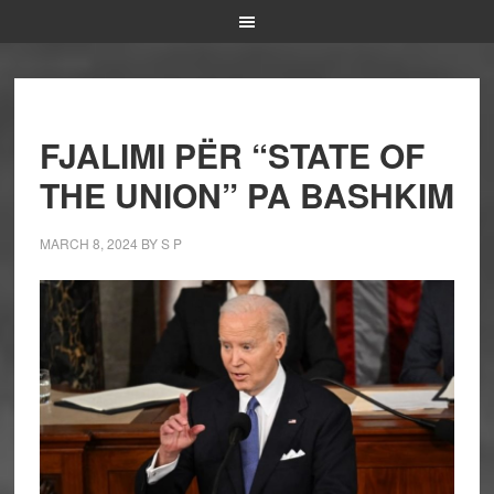
FJALIMI PËR “STATE OF
THE UNION” PA BASHKIM
MARCH 8, 2024
BY
S P