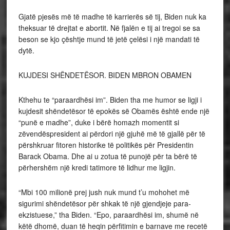
Gjatë pjesës më të madhe të karrierës së tij, Biden nuk ka
theksuar të drejtat e abortit. Në fjalën e tij ai tregoi se sa
beson se kjo çështje mund të jetë çelësi i një mandati të
dytë.
KUJDESI SHËNDETËSOR. BIDEN MBRON OBAMEN
Kthehu te “paraardhësi im”. Biden tha me humor se ligji i
kujdesit shëndetësor të epokës së Obamës është ende një
“punë e madhe”, duke i bërë homazh momentit si
zëvendëspresident ai përdori një gjuhë më të gjallë për të
përshkruar fitoren historike të politikës për Presidentin
Barack Obama. Dhe ai u zotua të punojë për ta bërë të
përhershëm një kredi tatimore të lidhur me ligjin.
“Mbi 100 milionë prej jush nuk mund t’u mohohet më
sigurimi shëndetësor për shkak të një gjendjeje para-
ekzistuese,” tha Biden. “Epo, paraardhësi im, shumë në
këtë dhomë, duan të heqin përfitimin e barnave me recetë