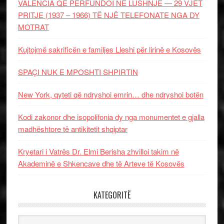
VALENCIA QË PËRFUNDOI NË LUSHNJE — 29 VJET
PRITJE (1937 – 1966) TË NJË TELEFONATE NGA DY
MOTRAT
Kujtojmë sakrificën e familjes Lleshi për lirinë e Kosovës
SPAÇI NUK E MPOSHTI SHPIRTIN
New York, qyteti që ndryshoi emrin… dhe ndryshoi botën
Kodi zakonor dhe isopolifonia dy nga monumentet e gjalla
madhështore të antikitetit shqiptar
Kryetari i Vatrës Dr. Elmi Berisha zhvilloi takim në
Akademinë e Shkencave dhe të Arteve të Kosovës
KATEGORITË
Kategoritë