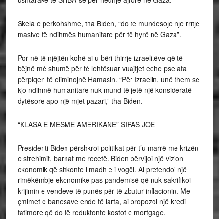
ushtarake të SHBA-së për hedhje ajrore në Gaza.
Skela e përkohshme, tha Biden, “do të mundësojë një rritje
masive të ndihmës humanitare për të hyrë në Gaza”.
Por në të njëjtën kohë ai u bëri thirrje izraelitëve që të
bëjnë më shumë për të lehtësuar vuajtjet edhe pse ata
përpiqen të eliminojnë Hamasin. “Për Izraelin, unë them se
kjo ndihmë humanitare nuk mund të jetë një konsideratë
dytësore apo një mjet pazari,” tha Biden.
“KLASA E MESME AMERIKANE” SIPAS JOE
Presidenti Biden përshkroi politikat për t’u marrë me krizën
e strehimit, barnat me recetë. Biden përvijoi një vizion
ekonomik që shkonte i madh e i vogël. Ai pretendoi një
rimëkëmbje ekonomike pas pandemisë që nuk sakrifikoi
krijimin e vendeve të punës për të zbutur inflacionin. Me
çmimet e banesave ende të larta, ai propozoi një kredi
tatimore që do të reduktonte kostot e mortgage.