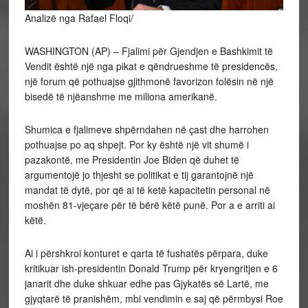
Analizë nga Rafael Floqi/
WASHINGTON (AP) – Fjalimi për Gjendjen e Bashkimit të
Vendit është një nga pikat e qëndrueshme të presidencës,
një forum që pothuajse gjithmonë favorizon folësin në një
bisedë të njëanshme me miliona amerikanë.
Shumica e fjalimeve shpërndahen në çast dhe harrohen
pothuajse po aq shpejt. Por ky është një vit shumë i
pazakontë, me Presidentin Joe Biden që duhet të
argumentojë jo thjesht se politikat e tij garantojnë një
mandat të dytë, por që ai të ketë kapacitetin personal në
moshën 81-vjeçare për të bërë këtë punë. Por a e arriti ai
këtë.
Ai i përshkroi konturet e qarta të fushatës përpara, duke
kritikuar ish-presidentin Donald Trump për kryengritjen e 6
janarit dhe duke shkuar edhe pas Gjykatës së Lartë, me
gjyqtarë të pranishëm, mbi vendimin e saj që përmbysi Roe