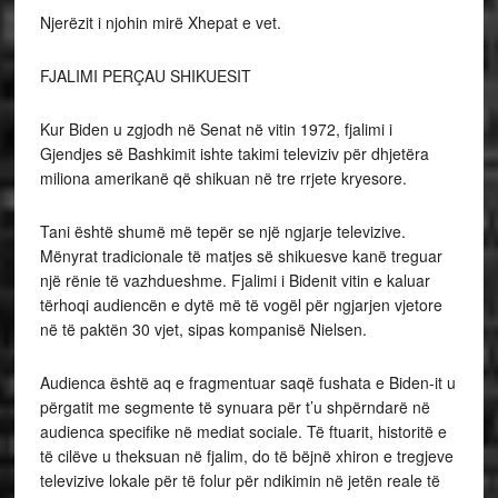
Njerëzit i njohin mirë Xhepat e vet.
FJALIMI PERÇAU SHIKUESIT
Kur Biden u zgjodh në Senat në vitin 1972, fjalimi i
Gjendjes së Bashkimit ishte takimi televiziv për dhjetëra
miliona amerikanë që shikuan në tre rrjete kryesore.
Tani është shumë më tepër se një ngjarje televizive.
Mënyrat tradicionale të matjes së shikuesve kanë treguar
një rënie të vazhdueshme. Fjalimi i Bidenit vitin e kaluar
tërhoqi audiencën e dytë më të vogël për ngjarjen vjetore
në të paktën 30 vjet, sipas kompanisë Nielsen.
Audienca është aq e fragmentuar saqë fushata e Biden-it u
përgatit me segmente të synuara për t’u shpërndarë në
audienca specifike në mediat sociale. Të ftuarit, historitë e
të cilëve u theksuan në fjalim, do të bëjnë xhiron e tregjeve
televizive lokale për të folur për ndikimin në jetën reale të