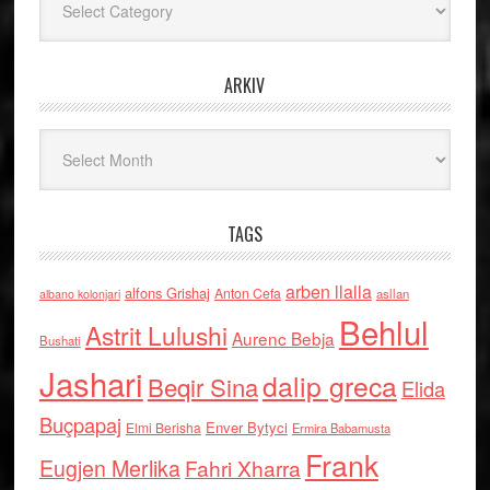
ARKIV
Arkiv
TAGS
arben llalla
alfons Grishaj
Anton Cefa
asllan
albano kolonjari
Behlul
Astrit Lulushi
Aurenc Bebja
Bushati
Jashari
dalip greca
Beqir Sina
Elida
Buçpapaj
Enver Bytyci
Elmi Berisha
Ermira Babamusta
Frank
Eugjen Merlika
Fahri Xharra