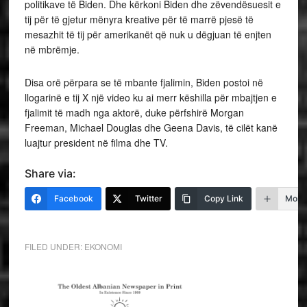
politikave të Biden. Dhe kërkoni Biden dhe zëvendësuesit e
tij për të gjetur mënyra kreative për të marrë pjesë të
mesazhit të tij për amerikanët që nuk u dëgjuan të enjten
në mbrëmje.
Disa orë përpara se të mbante fjalimin, Biden postoi në
llogarinë e tij X një video ku ai merr këshilla për mbajtjen e
fjalimit të madh nga aktorë, duke përfshirë Morgan
Freeman, Michael Douglas dhe Geena Davis, të cilët kanë
luajtur president në filma dhe TV.
Share via:
Facebook
Twitter
Copy Link
More
FILED UNDER:
EKONOMI