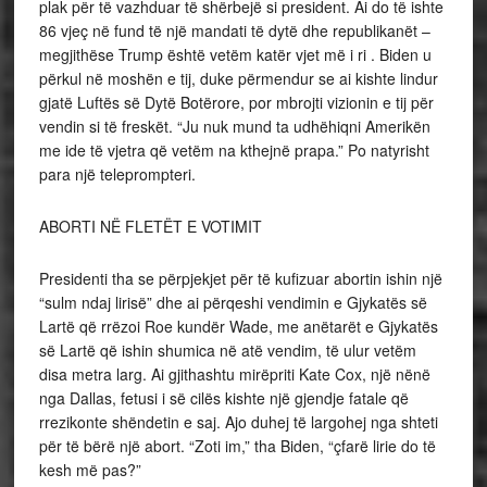
plak për të vazhduar të shërbejë si president. Ai do të ishte
86 vjeç në fund të një mandati të dytë dhe republikanët –
megjithëse Trump është vetëm katër vjet më i ri . Biden u
përkul në moshën e tij, duke përmendur se ai kishte lindur
gjatë Luftës së Dytë Botërore, por mbrojti vizionin e tij për
vendin si të freskët. “Ju nuk mund ta udhëhiqni Amerikën
me ide të vjetra që vetëm na kthejnë prapa.” Po natyrisht
para një teleprompteri.
ABORTI NË FLETËT E VOTIMIT
Presidenti tha se përpjekjet për të kufizuar abortin ishin një
“sulm ndaj lirisë” dhe ai përqeshi vendimin e Gjykatës së
Lartë që rrëzoi Roe kundër Wade, me anëtarët e Gjykatës
së Lartë që ishin shumica në atë vendim, të ulur vetëm
disa metra larg. Ai gjithashtu mirëpriti Kate Cox, një nënë
nga Dallas, fetusi i së cilës kishte një gjendje fatale që
rrezikonte shëndetin e saj. Ajo duhej të largohej nga shteti
për të bërë një abort. “Zoti im,” tha Biden, “çfarë lirie do të
kesh më pas?”