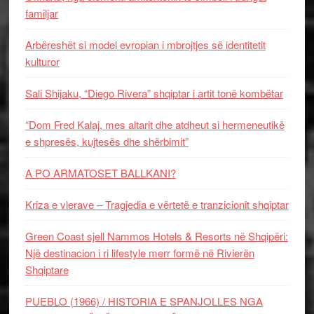
familjar
Arbëreshët si model evropian i mbrojtjes së identitetit
kulturor
Sali Shijaku, “Diego Rivera” shqiptar i artit tonë kombëtar
“Dom Fred Kalaj, mes altarit dhe atdheut si hermeneutikë
e shpresës, kujtesës dhe shërbimit”
A PO ARMATOSET BALLKANI?
Kriza e vlerave – Tragjedia e vërtetë e tranzicionit shqiptar
Green Coast sjell Nammos Hotels & Resorts në Shqipëri:
Një destinacion i ri lifestyle merr formë në Rivierën
Shqiptare
PUEBLO (1966) / HISTORIA E SPANJOLLES NGA