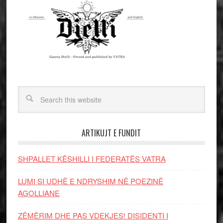
ARTIKUJT E FUNDIT
SHPALLET KËSHILLI I FEDERATËS VATRA
LUMI SI UDHË E NDRYSHIM NË POEZINË
AGOLLIANE
ZËMËRIM DHE PAS VDEKJES! DISIDENTI I