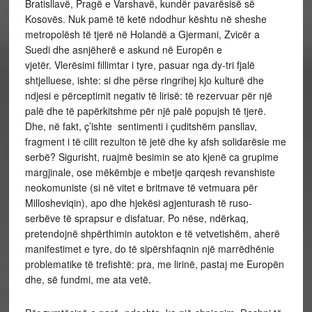
Bratisllavë, Pragë e Varshavë, kundër pavarësisë së
Kosovës. Nuk pamë të ketë ndodhur kështu në sheshe
metropolësh të tjerë në Holandë a Gjermani, Zvicër a
Suedi dhe asnjëherë e askund në Europën e
vjetër. Vlerësimi fillimtar i tyre, pasuar nga dy-tri fjalë
shtjelluese, ishte: si dhe përse ringrihej kjo kulturë dhe
ndjesi e përceptimit negativ të lirisë: të rezervuar për një
palë dhe të papërkitshme për një palë popujsh të tjerë.
Dhe, në fakt, ç’ishte sentimenti i çuditshëm pansllav,
fragment i të cilit rezulton të jetë dhe ky afsh solidarësie me
serbë? Sigurisht, ruajmë besimin se ato kjenë ca grupime
margjinale, ose mëkëmbje e mbetje qarqesh revanshiste
neokomuniste (si në vitet e britmave të vetmuara për
Millosheviqin), apo dhe hjekësi agjenturash të ruso-
serbëve të sprapsur e disfatuar. Po nëse, ndërkaq,
pretendojnë shpërthimin autokton e të vetvetishëm, aherë
manifestimet e tyre, do të sipërshfaqnin një marrëdhënie
problematike të trefishtë: pra, me lirinë, pastaj me Europën
dhe, së fundmi, me ata vetë.