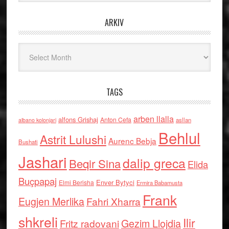
ARKIV
Arkiv
TAGS
arben llalla
alfons Grishaj
Anton Cefa
asllan
albano kolonjari
Behlul
Astrit Lulushi
Aurenc Bebja
Bushati
Jashari
dalip greca
Beqir Sina
Elida
Buçpapaj
Enver Bytyci
Elmi Berisha
Ermira Babamusta
Frank
Eugjen Merlika
Fahri Xharra
shkreli
Ilir
Gezim Llojdia
Fritz radovani