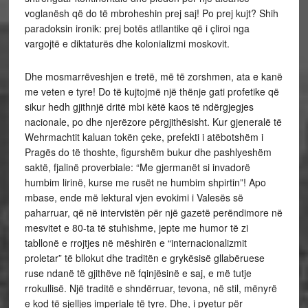
voglanësh që do të mbroheshin prej saj! Po prej kujt? Shih
paradoksin ironik: prej botës atllantike që i çliroi nga
vargojtë e diktaturës dhe kolonializmi moskovit.
Dhe mosmarrëveshjen e tretë, më të zorshmen, ata e kanë
me veten e tyre! Do të kujtojmë një thënje gati profetike që
sikur hedh gjithnjë dritë mbi këtë kaos të ndërgjegjes
nacionale, po dhe njerëzore përgjithësisht. Kur gjeneralë të
Wehrmachtit kaluan tokën çeke, prefekti i atëbotshëm i
Pragës do të thoshte, figurshëm bukur dhe pashlyeshëm
saktë, fjalinë proverbiale: “Me gjermanët si invadorë
humbim lirinë, kurse me rusët ne humbim shpirtin”! Apo
mbase, ende më lektural vjen evokimi i Valesës së
paharruar, që në intervistën për një gazetë perëndimore në
mesvitet e 80-ta të stuhishme, jepte me humor të zi
tabllonë e rrojtjes në mëshirën e “internacionalizmit
proletar” të bllokut dhe traditën e grykësisë gllabëruese
ruse ndanë të gjithëve në fqinjësinë e saj, e më tutje
rrokullisë. Një traditë e shndërruar, tevona, në stil, mënyrë
e kod të sjelljes imperiale të tyre. Dhe, i pyetur për