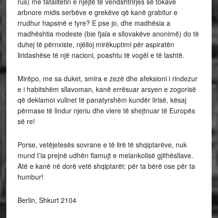
rus) me fatalitetin e njëjtë të vendshtrirjes së tokave
arbnore midis serbëve e grekëve që kanë grabitur e
rrudhur hapsinë e tyre? E pse jo, dhe madhësia a
madhështia modeste (bie fjala e sllovakëve anonimë) do të
duhej të përnxiste, njëlloj mirëkuptimi për aspiratën
liridashëse të një nacioni, poashtu të vogël e të lashtë.
Mirëpo, me sa duket, smira e zezë dhe afeksioni i rindezur
e i habitshëm sllavoman, kanë errësuar arsyen e zogorisë
që deklamoi vullnet të panatyrshëm kundër lirisë, kësaj
përmase të lindur njeriu dhe vlere të shejtnuar të Europës
së re!
Porse, vetëjetesës sovrane e të lirë të shqiptarëve, nuk
mund t’ia prejnë udhën flamujt e melankolisë gjithësllave.
Atë e kanë në dorë vetë shqiptarët: për ta bërë ose për ta
humbur!
Berlin, Shkurt 2104