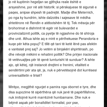
jo në kuptimin hegeljan se gjithçka reale është e
arsyeshme, por në atë historik: si përskajuese të sigursë e
paqes, anipse shpesh të padrejtë. Madje dhe Meternich,
po nga ky kundrim, ishte dalzotës i sajesave të mëdha
shtetërore në Rendin e atëbotshëm të tij. Tek mësoja për
brohorimat e dishrimit të egër në bulevardet e
provincializmit politik, ca pyetje të ngjashme do të shtroja
dhe unë. Athua ishte aq e mirë e përthekuese Perandoria e
kuqe për këta popuj? E tillë që tani të ketë lënë pas afektin
e varësisë prej saj? Jo vetëm si binjakëri shpirtërash, po
dhe nëvojë mëkimi e rehatimi politik? Dhe prirjen iracionale
të vetëvuajtjes për të qenë lumturisht të sunduar? A ishte
ajo, që këtej, një instancë drejtimi e frenimi, vitaliteti e
sendërtimi për ata që, ja, nuk e përvetësojnë dot kurrësesi
universalitetin e lirisë?
Mirëpo, megjithë ngucjet e pamira nga oborret e tyre, dhe
disa supozime të sipërthëna që nuk janë të papërfillshme,
nuk imitojmë kurrë marrëzinë humbamane. Dhe nuk e
bëjmë aspak për bonafiditet formalist, por pse,