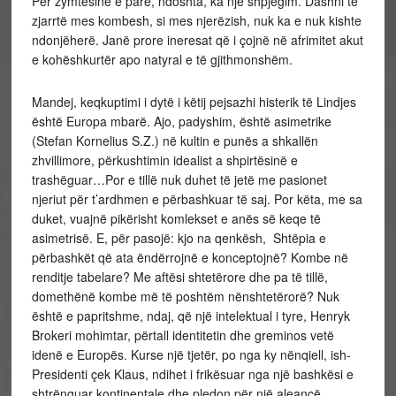
Për zymtësinë e parë, ndoshta, ka një shpjegim. Dashni të
zjarrtë mes kombesh, si mes njerëzish, nuk ka e nuk kishte
ndonjëherë. Janë prore ineresat që i çojnë në afrimitet akut
e kohëshkurtër apo natyral e të gjithmonshëm.
Mandej, keqkuptimi i dytë i këtij pejsazhi histerik të Lindjes
është Europa mbarë. Ajo, padyshim, është asimetrike
(Stefan Kornelius S.Z.) në kultin e punës a shkallën
zhvillimore, përkushtimin idealist a shpirtësinë e
trashëguar…Por e tillë nuk duhet të jetë me pasionet
njeriut për t’ardhmen e përbashkuar të saj. Por këta, me sa
duket, vuajnë pikërisht komlekset e anës së keqe të
asimetrisë. E, për pasojë: kjo na qenkësh, Shtëpia e
përbashkët që ata ëndërrojnë e konceptojnë? Kombe në
renditje tabelare? Me aftësi shtetërore dhe pa të tillë,
domethënë kombe më të poshtëm nënshtetërorë? Nuk
është e papritshme, ndaj, që një intelektual i tyre, Henryk
Brokeri mohimtar, përtall identitetin dhe greminos vetë
idenë e Europës. Kurse një tjetër, po nga ky nënqiell, ish-
Presidenti çek Klaus, ndihet i frikësuar nga një bashkësi e
shtrënguar kontinentale dhe pledon për një aleancë