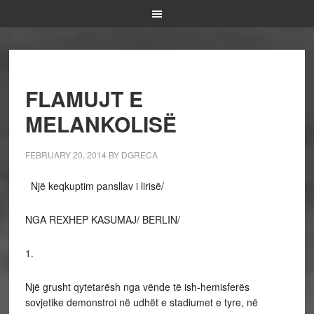
FLAMUJT E
MELANKOLISË
FEBRUARY 20, 2014
BY
DGRECA
Një keqkuptim pansllav i lirisë/
NGA REXHEP KASUMAJ/ BERLIN/
1.
Një grusht qytetarësh nga vënde të ish-hemisferës
sovjetike demonstroi në udhët e stadiumet e tyre, në