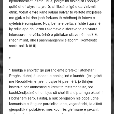
njëmendësisht, është i huaj përçmimi biologjist i popujve,
qoftë dhe i atyre natyrorë, si fillesë e ligë e darvinizmit
etnik. Votrat e tyre kanë kaluar kalvar të vërtetë mbijetese
me gjak e lot dhe janë farkues të mëdhenj të fateve e
qytetnisë europiane. Ndaj behte e befta: si ishte i qasshëm
ky relikt apo ribulëzim i skemave e sferave të arkivuara
interesore me vëllazërinë e përflakur sllave në mes? E,
rrjedhimisht, dhe i pashmangshmi elaborim i kontekstit
socio-politik të tij.
2.
“Humbja e shpirtit” që parandjente prefekti i atdhetar i
Pragës, duhej të ushqente analogjinë e kundërt (tek çekët
me Republikën e tyre, thuajse të paemër): jo thirrjen
histerike për amnestinë e krimit të testamentuar, por
bashkëndjesinë e humbjes së shpirtit shqiptar nga okupimi
i lodhshëm serb. Pastaj, a nuk përgjason një copë udhe
komuniste e lënguar paralelisht dhe, veçanërisht, fataliteti
gjeopolitik (i polakëve, mes kudhrës gjermane e çekanit