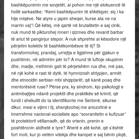
bashkëpunimin me sovjetët, ai pohon me një elokuencë të
hollë sarkastike: “Kemi bashkëpunim të shkëlqyer, siç i ka
hije miqëve. Ne atyre u japim sheqer, kurse ata ne na
marrin vaj”! Që këtej, më qartë në brutalitetin e saj cinik,
nuk mund të pikturohej mneri i qizmes dhe revanit barbar
të ariut të panginjur stepor. A nuk shprehte ai kësodore një
përjetim kolektiv të bashkëkombësve të tij? Si
transformohej, prandaj, urrejtja e ligjshme për gjakun e
pushtimin, në admirim për to? A mund të luftoje okupimin
dhe, madje, rrethimin gati të përjetshëm rus dhe, më pas,
në një kohë e rast të dytë, të hymnizosh shtypjen, armët
dhe etnocidin serbian mbi shqiptarët, që kanë poaq dhe
mentorësinë ruse? Përse pra, ky sindrom, kjo psikologji e
anëmbajtjes ndanë projektit dhe praktikës së krimit, që
fundi i shekullit do ta identifikonte me Serbinë, sikurse
dikur, mesi e vijimi i tij, shenjëzohej me ariozofinë e
tmerrshme nacional-socialiste apo “sovranitetin e kufizuar”
të protektorit vëllamadh, që do vrisnin, prenin e
poshtëronin atdhetë e tyre? Aherë e atë kohë, që s’është
fort moti, kur jo vetëm vdekja dhe kampet e saj bënin plojë,