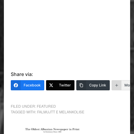
Share via:
Facebook
Twitter
Copy Link
More
FILED UNDER:
FEATURED
TAGGED WITH:
FALMUJTT E MELANKOLISE