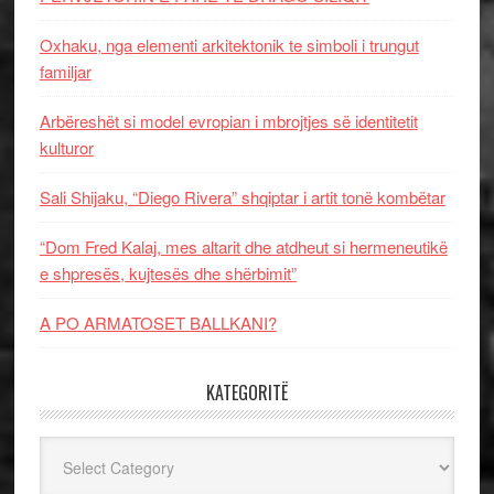
Oxhaku, nga elementi arkitektonik te simboli i trungut
familjar
Arbëreshët si model evropian i mbrojtjes së identitetit
kulturor
Sali Shijaku, “Diego Rivera” shqiptar i artit tonë kombëtar
“Dom Fred Kalaj, mes altarit dhe atdheut si hermeneutikë
e shpresës, kujtesës dhe shërbimit”
A PO ARMATOSET BALLKANI?
KATEGORITË
Kategoritë