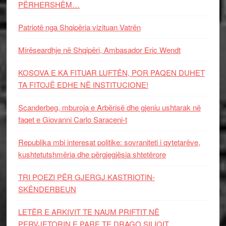
PËRHERSHËM…
Patriotë nga Shqipëria vizituan Vatrën
Mirëseardhje në Shqipëri, Ambasador Eric Wendt
KOSOVA E KA FITUAR LUFTËN, POR PAQEN DUHET
TA FITOJË EDHE NË INSTITUCIONE!
Scanderbeg, mburoja e Arbërisë dhe gjeniu ushtarak në
faqet e Giovanni Carlo Saraceni-t
Republika mbi interesat politike: sovraniteti i qytetarëve,
kushtetutshmëria dhe përgjegjësia shtetërore
TRI POEZI PËR GJERGJ KASTRIOTIN-
SKËNDERBEUN
LETËR E ARKIVIT TE NAUM PRIFTIT NË
PERVJETORIN E PARE TE DRAGO SILIQIT