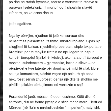
po dhe në rrafsh frymësie, teoritë e varietetit të racave si
paravan i seleksionizmit mortor, do ti shpallnin sllavët
inferiorë, pa zotësinë dhe të
drejt
jetës egalitare.
Nga ky përvijim, rrjedhon të jetë konservuar dhe
nënshtresa plasaritëse, tashmë, mbareuropiane. Sipas një
silogjizmi të kulluar, rrjeshtimi proserbian, shpie tek portat e
Kremlinit, për të mbyllur rrethin në një llogore të hapur
kundër Europës! Gjallojnë, kësisoji, akoma ato tri Europat e
moçme subidentitare – gjermanike, latine e sllave – në
përpjekjet e tyre latente për dominancë, mbi të cilat, kjo e
sotmja komunitare, s’është veçse një pelhurë që posa
hekuroset sërish zhubroset, derisa një ditë të shohim me
pikëllim pllakën përkujtimore në varrezën e saj?!
Perandoritë janë, mbase, të doemosshme. Këtë dilemë
shtronte, disi në formë pyetjeje e sfide mendimore, Herfried
Münkler (në librin e mrekullueshëm “ Imperien”), natyrisht,