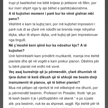
trupi yt bashkohet me këtë krijese jo jetësore në fillim, por
kur merr shpirt nga ty ajo bëhet e jashtëzakonshme.
A të kujtohet moment i parë kur ke vënë gishtat mbi
pano?
Vështirë e kam ta kujtoj tani, por më kujtohet impresioni i
parë nuk di se çfarë më ndodhi se brenda meje ndryshoi
diçka, sikur të shpon diçka, unë kujtoj që jam impresionuar
nga tingulli.
Në ç’moshë keni qënë kur ka ndoshur kjo? A të
kujtohet?
Unë fatmirësisht kam prindërit muzikantë, mamja ime është
pianiste dhe që në vogëli e kam prekur pianon. Dëshira për
tu bërë pianist më erdhi më vonë.
Veç asaj kureshtje që ju përmendët, çfarë dhuntish të
tjera duhet të ketë dikush që të shkojë me besim drejt
instrumentit të pianos, që të bëhet pianist?
Mua më pëlqen që njerëzit të më etiketojnë me dhunti, por
ju përmendët besimin. Profesori im Pressler, thotë “që po
të kesh besim ti je i plotfuqishëm në skenë ” e po s’pate
atë, pra besimin, nuk ke as shpresë, asgjë. Kjo është për të