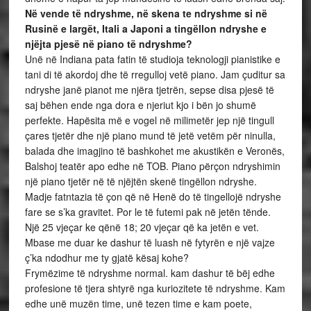
Në vende të ndryshme, në skena te ndryshme si në
Rusinë e largët, Itali a Japoni a tingëllon ndryshe e
njëjta pjesë në piano të ndryshme?
Unë në Indiana pata fatin të studioja teknologji pianistike e
tani di të akordoj dhe të rregulloj vetë piano. Jam çuditur sa
ndryshe janë pianot me njëra tjetrën, sepse disa pjesë të
saj bëhen ende nga dora e njeriut kjo i bën jo shumë
perfekte. Hapësita më e vogel në milimetër jep një tingull
çares tjetër dhe një piano mund të jetë vetëm për ninulla,
balada dhe imagjino të bashkohet me akustikën e Veronës,
Balshoj teatër apo edhe në TOB. Piano përçon ndryshimin
një piano tjetër në të njëjtën skenë tingëllon ndryshe.
Madje fatntazia të çon që në Henë do të tingellojë ndryshe
fare se s’ka gravitet. Por le të futemi pak në jetën tënde.
Një 25 vjeçar ke qënë 18; 20 vjeçar që ka jetën e vet.
Mbase me duar ke dashur të luash në fytyrën e një vajze
ç’ka ndodhur me ty gjatë kësaj kohe?
Frymëzime të ndryshme normal. kam dashur të bëj edhe
profesione të tjera shtyrë nga kuriozitete të ndryshme. Kam
edhe unë muzën time, unë tezen time e kam poete,