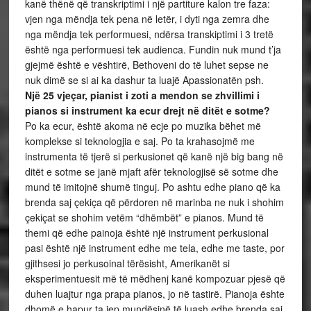
kanë thënë që transkriptimi i një partiture kalon tre faza:
vjen nga mëndja tek pena në letër, i dyti nga zemra dhe
nga mëndja tek performuesi, ndërsa transkiptimi i 3 tretë
është nga performuesi tek audienca. Fundin nuk mund t’ja
gjejmë është e vështirë, Bethoveni do të luhet sepse ne
nuk dimë se si ai ka dashur ta luajë Apassionatën psh.
Një 25 vjeçar, pianist i zoti a mendon se zhvillimi i
pianos si instrument ka ecur drejt në ditët e sotme?
Po ka ecur, është akoma në ecje po muzika bëhet më
komplekse si teknologjia e saj. Po ta krahasojmë me
instrumenta të tjerë si perkusionet që kanë një big bang në
ditët e sotme se janë mjaft afër teknologjisë së sotme dhe
mund të imitojnë shumë tinguj. Po ashtu edhe piano që ka
brenda saj çekiça që përdoren në marinba ne nuk i shohim
çekiçat se shohim vetëm “dhëmbët” e pianos. Mund të
themi që edhe painoja është një instrument perkusional
pasi është një instrument edhe me tela, edhe me taste, por
gjithsesi jo perkusoinal tërësisht, Amerikanët si
eksperimentuesit më të mëdhenj kanë kompozuar pjesë që
duhen luajtur nga prapa pianos, jo në tastirë. Pianoja ështe
dhomë e hapur ta jep mundësinë të luash edhe brenda saj.