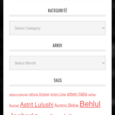
KATEGORITË
Kategoritë
ARKIV
Arkiv
TAGS
arben llalla
alfons Grishaj
Anton Cefa
asllan
albano kolonjari
Behlul
Astrit Lulushi
Aurenc Bebja
Bushati