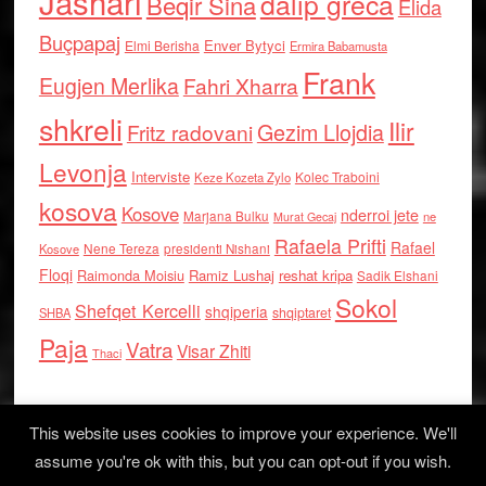
Jashari
dalip greca
Beqir Sina
Elida
Buçpapaj
Enver Bytyci
Elmi Berisha
Ermira Babamusta
Frank
Eugjen Merlika
Fahri Xharra
shkreli
Ilir
Gezim Llojdia
Fritz radovani
Levonja
Interviste
Kolec Traboini
Keze Kozeta Zylo
kosova
Kosove
nderroi jete
Marjana Bulku
ne
Murat Gecaj
Rafaela Prifti
Rafael
Nene Tereza
Kosove
presidenti Nishani
Floqi
Raimonda Moisiu
Ramiz Lushaj
reshat kripa
Sadik Elshani
Sokol
Shefqet Kercelli
shqiperia
shqiptaret
SHBA
Paja
Vatra
Visar Zhiti
Thaci
This website uses cookies to improve your experience. We'll
assume you're ok with this, but you can opt-out if you wish.