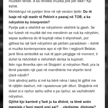
muzikën tënde. A ka rëndësi muzika jote për dikë? Kjo
është.
Këmbëngul në pyetjen time në një version tjetër.
Do të
luaje në një teatër të Pekinit e pastaj në TOB, a ka
ndryshim ky interpretim?
Pyetje pak e vështirë se ndryshimin vështirë ta gjesh. Se
kur futesh në muzikë del me mendimin se nuk ka ndryshim,
sepse audienca do të kuptojë nëse ti shprehesh, por
gjithesi ka një farë ndryshimi që përbën paradoksin – është
si muzika kontemporane apo si një film i regjizorit Belatar,
janë filma simbolikë se nuk të japin përgjigje në moment, ti
duhet ta rishohësh e rishohësh derisa ta kuptosh.
Ikën nga Amerika vjen në Shqipëri: si ndryshon Redi, pra ta
lëmë pianistin një çast në marrdhënie me shpirtin tend
çfarë ndodh?
Unë qëndroj ashtu si më ka bërë nëna i takoj të gjithë me
të njëjtën dashuri, më i apasionuar për dituri. Shqipëria më
duket si e njohur ashtu edhe e pa njohur, se vazhdimisht
ndryshon.
Gjithë kjo karrierë ç’farë ju ka dhënë, ta lëmë anën
mateiale ç’keni marrë prej saj? …vlerësime, diploma?