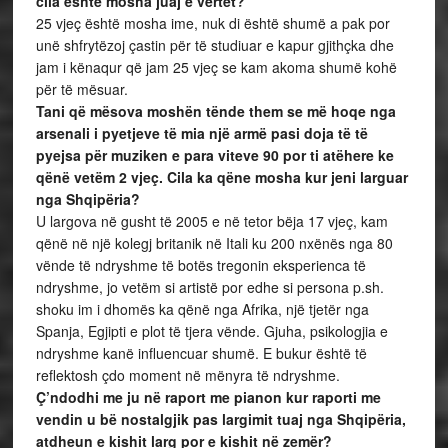
cila është mosha juaj e vërtet?
25 vjeç është mosha ime, nuk di është shumë a pak por
unë shfrytëzoj çastin për të studiuar e kapur gjithçka dhe
jam i kënaqur që jam 25 vjeç se kam akoma shumë kohë
për të mësuar.
Tani që mësova moshën tënde them se më hoqe nga
arsenali i pyetjeve të mia një armë pasi doja të të
pyejsa për muziken e para viteve 90 por ti atëhere ke
qënë vetëm 2 vjeç. Cila ka qëne mosha kur jeni larguar
nga Shqipëria?
U largova në gusht të 2005 e në tetor bëja 17 vjeç, kam
qënë në një kolegj britanik në Itali ku 200 nxënës nga 80
vënde të ndryshme të botës tregonin eksperienca të
ndryshme, jo vetëm si artistë por edhe si persona p.sh.
shoku im i dhomës ka qënë nga Afrika, një tjetër nga
Spanja, Egjipti e plot të tjera vënde. Gjuha, psikologjia e
ndryshme kanë influencuar shumë. E bukur është të
reflektosh çdo moment në mënyra të ndryshme.
Ç’ndodhi me ju në raport me pianon kur raporti me
vendin u bë nostalgjik pas largimit tuaj nga Shqipëria,
atdheun e kishit larg por e kishit në zemër?