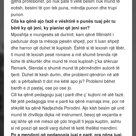
gjitha profesionet, po nuk pate ti vetë besim nuk mund të
ecësh, besimi të çon tek puna, mëndja punon dhe trupi
punon.
Cila ka qënë ajo fazë e vështirë e punës tuaj për tu
bërë ky që jeni, ky pianist që jeni sot?
Mposhtja e mungesës së durimit, kam qënë fillimisht i
paduruar doja ta mësoja pjesën shpejt, por ti luan shpejt
dhe harron që duhet të kuptosh. Është si të lexosh një libër,
ti mund të lexosh pesë romane a më shumë brenda një
kohe të shkurtër dhe mund të mos kuptosh ç’ka shkruar
Remark, Stendal e shumë mund të përmëndim autorë të
tjerë. Duhet të kesh durim, dhe problemi qëndron në atë
që: a përballesh ti dot me këtë apo jo? Problemi bëhet
bardh e zi pastaj, ose po ose jo.
Cili ka qënë pedagogu juaj i parë dhe ç’ kujtoni në atë fazë.
Në jetë pedagogja ime e parë ka qënë mamaja ime, por në
shkollë ka qënë Nadjezhda Porodini. Ajo kish besim që unë
mund të zhvilloja diçka në instrument, besoj që veçantia e
saj ishte që më mësoi që çdo tingulli ti jepja kuptim, ashtu
si në poezi që secili varg duhet të ketë thellësi mendimi.
Po a mendoni që pedagogia juaj e parë, pra nëna juaj,