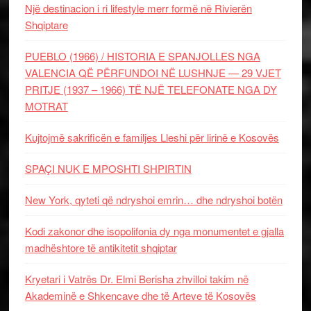
Një destinacion i ri lifestyle merr formë në Rivierën
Shqiptare
PUEBLO (1966) / HISTORIA E SPANJOLLES NGA
VALENCIA QË PËRFUNDOI NË LUSHNJE — 29 VJET
PRITJE (1937 – 1966) TË NJË TELEFONATE NGA DY
MOTRAT
Kujtojmë sakrificën e familjes Lleshi për lirinë e Kosovës
SPAÇI NUK E MPOSHTI SHPIRTIN
New York, qyteti që ndryshoi emrin… dhe ndryshoi botën
Kodi zakonor dhe isopolifonia dy nga monumentet e gjalla
madhështore të antikitetit shqiptar
Kryetari i Vatrës Dr. Elmi Berisha zhvilloi takim në
Akademinë e Shkencave dhe të Arteve të Kosovës