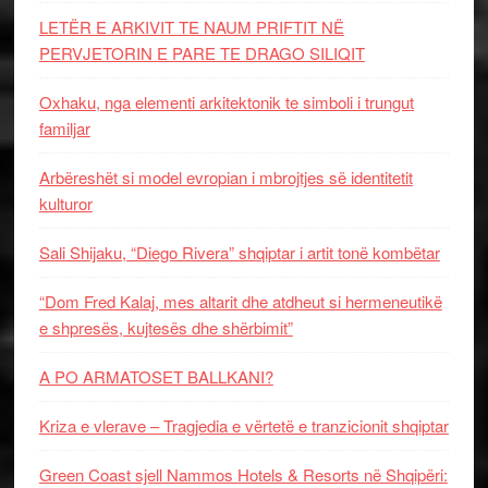
LETËR E ARKIVIT TE NAUM PRIFTIT NË
PERVJETORIN E PARE TE DRAGO SILIQIT
Oxhaku, nga elementi arkitektonik te simboli i trungut
familjar
Arbëreshët si model evropian i mbrojtjes së identitetit
kulturor
Sali Shijaku, “Diego Rivera” shqiptar i artit tonë kombëtar
“Dom Fred Kalaj, mes altarit dhe atdheut si hermeneutikë
e shpresës, kujtesës dhe shërbimit”
A PO ARMATOSET BALLKANI?
Kriza e vlerave – Tragjedia e vërtetë e tranzicionit shqiptar
Green Coast sjell Nammos Hotels & Resorts në Shqipëri: