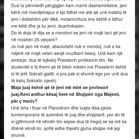
Dua ta përmledh përgjigjen kam marrë dashamirësinë, jam
bërë më mendjehapur e kjo lidhet me atë që unë insistoj të
jem i dobishëm për dikë, metamorfoza ime është e lidhur
me këtë dhe ja ku jemi, duartrokasim.
Do të doja të dija se a mendoni se jeni në majë tani që jeni
në moshën 25 vjeçare?
Jo nuk jam në majë, absolutisht nuk e mendoj, nuk e ka
ndjerë në majë veten asnjë muzikant besoj. Unë kam një
ambicje: dua të tejkaloj Presslerin profesorin tim. Ne
studentët e tij themi që të bësh mësim me Presslerin është
si të jetë Sokrati gjallë, e pra pak si shumë ego por unë dua
të kaloj Sokratin (qesh)
Maja juaj është që të jeni më mirë se profesori
juaj.Keni ardhur kësaj here në Shqipëri nga Majemi,
për ç’motiv?
Unë isha i ftuar në Pianodrom dhe luajta disa pjese
kontemporane të autorëve të juaj dhe shqiptarë, por do të
vi gjithmonë në vëndin tim sepse dua të tregoj se sa më ka
dhënë vëndi im, qoftë edhe thjesht gjuha shqipe më jep
shumë.