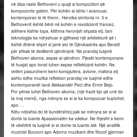
në disa raste Bethoveni u quajt si kompozitori që
kompozonte gabim. Për kohën ai ishte i avancuar,
kontemporan le të themi.. Heroika simfonia nr. 3 e
Bethovenit është bërë në kohën e revolicionit francez,
atëhere kishte topa, klithma heronjsh shpata etj. tani
teknologjia ka ndryshuar e gjithsesi një arkitekturë që i
është dhënë shpirt si janë ato të Gjirokastrës apo Beratit
për shkak të dedikimit qëndrojnë. Ne prandaj luajmë
Bethoven akoma, sepse ai qëndron. Pjesët kontemporane
të huajat apo tonat luhen sepse reflektojnë kohën. Ne
vetëm pasurohemi kemi kompjutera, avione, makina etj
ashtu edhe muzika reflekton prandaj ne luajmë edhe
kontemporanët tanë Aleksandër Peci dhe Ermir Bejo.
Por përse luhet Bethoven akoma, (një frazë kjo që unë do
ta maj mend), nga mënyra se si ai ka kompozuar kuptohet,
apo …
Këtu ndoshta do të kundërshtoj pak se mënyra se si ai
donte ta luante Apassionatën ka vdekur. Ne thjesht e kemi
të vështirë ta luajmë si ai donte ta luante atë. Një analitik
muzicist Buczoni apo Adorno muzikant dhe filozof gjerman