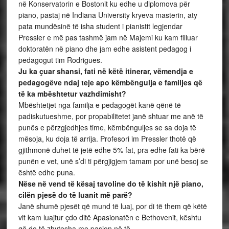
në Konservatorin e Bostonit ku edhe u diplomova për
piano, pastaj në Indiana University kryeva masterin, aty
pata mundësinë të isha student i pianistit legjendar
Pressler e më pas tashmë jam në Majemi ku kam filluar
doktoratën në piano dhe jam edhe asistent pedagog i
pedagogut tim Rodrigues.
Ju ka çuar shansi, fati në këtë itinerar, vëmendja e
pedagogëve ndaj teje apo këmbëngulja e familjes që
të ka mbështetur vazhdimisht?
Mbështetjet nga familja e pedagogët kanë qënë të
padiskutueshme, por propabilitetet janë shtuar me anë të
punës e përzgjedhjes time, këmbënguljes se sa doja të
mësoja, ku doja të arrija. Profesori im Pressler thotë që
gjithmonë duhet të jetë edhe 5% fat, pra edhe fati ka bërë
punën e vet, unë s’di ti përgjigjem tamam por unë besoj se
është edhe puna.
Nëse në vend të kësaj tavoline do të kishit një piano,
cilën pjesë do të luanit më parë?
Janë shumë pjesët që mund të luaj, por di të them që këtë
vit kam luajtur çdo ditë Apasionatën e Bethovenit, kështu
që do të zhytesha me pasion në të.