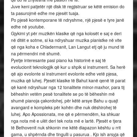
Juve keni patjetër një disk të regjistruar se këtë emision do
ta pasurojmë edhe me pjesët tuaja.
Po pjesë kontemporane të ndryshme, një pjesë e tyre janë
edhe në youtube.
Gjykimi yt për muzikën klasike që nga kolosët e saj e deri
në ditët e sotme, si ka ndryshuar muzika pianistke në vite
që nga koha e Chladermanit, Lan Langut etj që ju mund të
na përmendni më shumë.
Pyetje interesante pasi piano ka historinë e saj të
evolucionit teknologjik që kur u shpik si instrument. Sa herë
që ajo evolonte si instrument evolonte edhe vetë pjesa,
muzika që luhej. Pjesët klasike të Bahut kanë qenë të parat
që kanë ndryshuar nga 12 tonalitete minor-maxhor, para tij
bëheshin vetëm pesë tonalitete se po të bëheshin më
shumë pianoja çakordohej, për këtë arsye Bahu u quajt
avangard e kompleks për kohën dhe nuk dëshirohej të
luhej. Apo Apossionata, me që e përmendëm, ka shkuar
nga nota më e ulët deri tek nota më e lartë. Pjesët e tjera
të Bethovenit nuk shkonin me këtë diapazon kështu u rrit
gama, u shpërnda dhe tingulli u pasurua . Kjo ish arsyja që