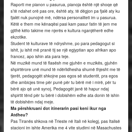
Raporti me pianon u pasurua, pianoja është një shoqe që
s’të ndahet orë pas ore, është aty, të dëgjon pa fjalë aty ku
fjalët nuk punojnë më, ndërsa personaliteti im u pasurua.
Këtë e them me kënaqësi pasi kam pasur fatin të jem me
gjithë këto takime me njerës e kultura nganjëherë edhe
ekzotike.
Student të kulturave të ndryshme, po para pedagogut si
ishit, ju ishit më pranë tij se një egjyptian apo afrikan apo
francez, apo ishin ata para teje.
Në muzikë mund të flasësh me gjuhën e muzikës, gjuhën
shpirtërore unë mund të ndërlidhesha shumë thjesht me të
tjerët, pedagogët shkojne pas egos së studentit, pra egos
dhe ambicjes time për punë për tu bërë më i mirë, për tu
bërë ajo që unë synoj, Pedagogët janë të hapur ndaj
shpirtit tënd për tu bërë i dobishëm edhe ata donin të ishin
të dobishëm ndaj meje.
Ma përshkruani dot itinerarin pasi keni ikur nga
Atdheu?
Pas Tiranës shkova në Trieste në Itali në kolegj, pas Italisë
stacioni im ishte Amerika me 4 vite studimi në Masachustes