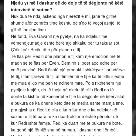
Njeriu yt më i dashur që do doje të të dëgjonte në këtë
intervistë të sotme?
Nuk dua të ndaj askënd nga njerëzit e mi, janë të gjithë
shumë afër zemrës time kështu që s’do të veçoj asnjë. të
gjithë famljen time…
Në fund, Eva Gavanit një pyetje, na ka ndjekur me
vëmendje,madje është bërë ajo shkaku për tu takuar sot.
Ç’dini për Redin dhe për pianon e tij.
Të flas për Redin dhe pianon e tij kam një emocion më të
madh se të flas për Evën, Demirin si poet apo edhe për
vetë poezinë. Redi është një produkt i shkëlqyer i prindërve
të tij, i familjarëve të tij, ai fëmijërinë e tij e ka të lidhur edhe
me mua e kjo më bën të ndihem mirë. Po ti rikthehem një
pyetjeje tuajën, do të thoja që njeriu të cilin Redi do të
donte ta kishte në koncertet e tij e ta dëgjonte në intervistat
e bukura që ka dhënë këto ditë të media është mamja ime,
pra gjyshja e Redit e cila e ka rritur dhe e ka ndjekur në
sazhot e tij të para, e ka duartrokitur e është përlotur që
kur Redi ishte fëmijë. Redi ka duart më të bukura në botë,
ka qenë një fëmijë shumë human, i dashur dhe i ëmbël.