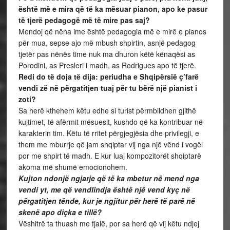
është më e mira që të ka mësuar pianon, apo ke pasur
të tjerë pedagogë më të mire pas saj?
Mendoj që nëna ime është pedagogia më e mirë e pianos
për mua, sepse ajo më mbush shpirtin, asnjë pedagog
tjetër pas nënës time nuk ma dhuron këtë kënaqësi as
Porodini, as Presleri i madh, as Rodrigues apo të tjerë.
Redi do të doja të dija: periudha e Shqipërsië ç’farë
vendi zë në përgatitjen tuaj për tu bërë një pianist i
zoti?
Sa herë kthehem këtu edhe si turist përmbildhen gjithë
kujtimet, të afërmit mësuesit, kushdo që ka kontribuar në
karakterin tim. Këtu të rritet përgjegjësia dhe privilegji, e
them me mburrje që jam shqiptar vij nga një vënd i vogël
por me shpirt të madh. E kur luaj kompozitorët shqiptarë
akoma më shumë emocionohem.
Kujton ndonjë ngjarje që të ka mbetur në mend nga
vendi yt, me që vendlindja është një vend kyç në
përgatitjen tënde, kur je ngjitur për herë të parë në
skenë apo diçka e tillë?
Vëshitrë ta thuash me fjalë, por sa herë që vij këtu ndjej