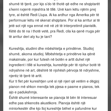
shumë të tjerë, por kjo s’do të thotë që edhe ne shqiptarët
s’kemi nxjerrë mjeshtra të tillë. Unë kam këtu njërin prej
tyre, ai është Redi Llupa. Ai ka ardhur nga Amerika për të
performuar këtu në skenat shqiptare. Por si ka arritur ai të
jetë sot një nga emrat më në zë të interpretimit pianistik.
Këtë do të na i thotë vetë, pra Redi, cila ka qenë rruga për
të arritur deri aty ku je tani?
Kureshtja, studimi dhe mbështetja e prindërve. Studioj
shumë, akoma studioj. Mbështetja e prindërve ka qënë
maksimale, por kur futesh në botën e artit duhet një
ingredient i tillë si kureshtja, kureshtje për të njohur botë të
ndryshme në art, dëshirë të njohësh përvoja të ndryshme,
njerëz të tjerë të artit.
Kur ti flet për kureshtjen unë si një njeri që vetëm e dëgjoj
pianon më shkon mendja tek pjesa e pasme e pianos, tek
ajo e padukshmja.
Është shumë interesante se pianoja të bën të interesuar
edhe pas shkencës akustikore. Pianoja është një
miniorkestër dhe kjo lloj kureshtje bëhet e pafundme kur