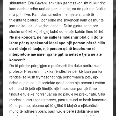
shkrimtare Eva Gavani, shkruan jashtëzakonisht bukur dhe
kam dashur edhe unë aq pak ta imitoj sa do pak me fjalët e
mia primitive. Kam dashur edhe me mjete shumë të
thjeshta të pikturoj, por edhe me shkencën kam dashur të
jem në kontakt të vazhdueshëm. Duke gjetur kohë për
studim unë kërkoj të gjej kohë edhe për kohën time të lirë.
Në një koncert, në një sallë të mbushur plot cili do të
ishte për ty spektatori ideal apo një person për të cilin
do të doje të luaje, një person që të inspironte të
interpretoje më mirë nga të gjitha netët e tjera në atë
koncert?
Do të përdor përgjigjen e profesorit tim duke perifrazuar
profesor Presslerin: nuk ka rëndësi se për kë luan por ka
rëndësi se kush frymëzohet nga performanca jote, ajo
është audienca më perfekte qoftë edhe një person i vetëm
që mund të jetë një fëmijë, një i moshuar por që ti me
tingujt e tu e ke ndryshuar sa do pak, e ke prekur atë. S’ka
rëndësi numri i spektatorëve, pasi ti mund të bësh koncerte
të ndryshme, albume që të gjithë ti blejnë e njëkohësisht
mund të ndihesh bosh, pasi nuk je bërë i dobishëm me