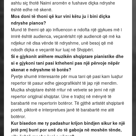
ashtu siç thotë Naimi aromën e fushave diçka ndryshe
është edhe në skenë.
Mos doni të thoni që kur vini këtu ju i bini diçka
ndryshe pianos?
Mund të themi që ajo influencon e ndofta një gjykues më i
imirë është audienca, veçanërisht një audiencë që më ka
ndjekur në disa vënde të ndryshme, unë besoj që më
ndodh diçka e veçantë kur luaj në Shqipëri.
Si e gjykonit atëhere muzikën shqiptare pianistike dhe
si e gjykoni tani pasi ktheheni pas një përvoje nëpër
skenat e ndryshme të botës?
Pyetje shumë interesante për mua tani që pasi kam luajtur
repertor të pasur edhe gjeografikisht të jap një mendim.
Muzika shqiptare është rritur në vetvete se jemi në një
repertor origjinal shqiptar. Une e trajtoj në mënyrë të
barabartë me repertorin botëror. Të gjithë artistët shqiptarë
poetë, piktorë e interpretues janë të barabartë me atë
botëror.
Kur bisedon me ty padashur krijon bindjen sikur ke një
jetë prej burri por unë do të gaboja në moshën tënde,