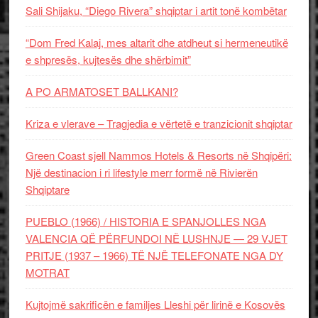
Sali Shijaku, “Diego Rivera” shqiptar i artit tonë kombëtar
“Dom Fred Kalaj, mes altarit dhe atdheut si hermeneutikë
e shpresës, kujtesës dhe shërbimit”
A PO ARMATOSET BALLKANI?
Kriza e vlerave – Tragjedia e vërtetë e tranzicionit shqiptar
Green Coast sjell Nammos Hotels & Resorts në Shqipëri:
Një destinacion i ri lifestyle merr formë në Rivierën
Shqiptare
PUEBLO (1966) / HISTORIA E SPANJOLLES NGA
VALENCIA QË PËRFUNDOI NË LUSHNJE — 29 VJET
PRITJE (1937 – 1966) TË NJË TELEFONATE NGA DY
MOTRAT
Kujtojmë sakrificën e familjes Lleshi për lirinë e Kosovës