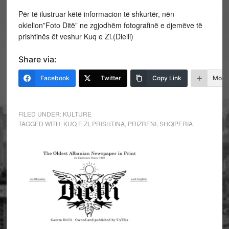
Për të ilustruar këtë informacion të shkurtër, nën
okielion”Foto Ditë” ne zgjodhëm fotografinë e djemëve të
prishtinës ët veshur Kuq e Zi.(Dielli)
Share via:
Facebook
Twitter
Copy Link
More
FILED UNDER:
KULTURE
TAGGED WITH:
KUQ E ZI
,
PRISHTINA
,
PRIZRENI
,
SHQIPERIA