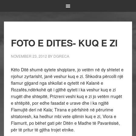
FOTO E DITES- KUQ E ZI
NOVEMBER 23, 2012
BY
DGRECA
Këto Ditë shumë qytete shqiptare, jo vetëm në dy shtetet e
njohur zyrtarisht, janë veshur kuq e zi. Shkodra përcolli një
flamur gjigand nga shkollat e qytetit në Kalanë e
Rozafës,ndërkohë që i gjithë qyteti i ka veshur kuq e zi
rrugët dhe shtepitë, Prizreni veshi kuq e zi jo vetëm rrugët
e shtëpitë, por edhe fasadat e urave dhe i ka ngjitë
Flamujtë deri në Kala; Tirana e përfshirë në përurime
shtatoresh, ka hedhur mbi vete qilimin kuq e zi, Vlora e
Flamurit, po bëhet gati për Ditën e Madhe të Pavarësisë,
për të pritur të gjitha trojet etnike.