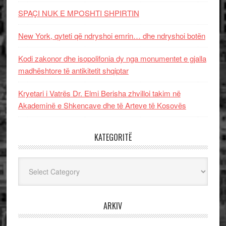
SPAÇI NUK E MPOSHTI SHPIRTIN
New York, qyteti që ndryshoi emrin… dhe ndryshoi botën
Kodi zakonor dhe isopolifonia dy nga monumentet e gjalla
madhështore të antikitetit shqiptar
Kryetari i Vatrës Dr. Elmi Berisha zhvilloi takim në
Akademinë e Shkencave dhe të Arteve të Kosovës
KATEGORITË
Kategoritë
ARKIV