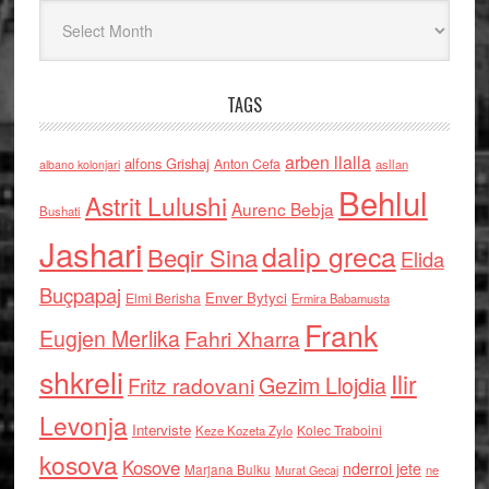
Arkiv
TAGS
arben llalla
alfons Grishaj
Anton Cefa
asllan
albano kolonjari
Behlul
Astrit Lulushi
Aurenc Bebja
Bushati
Jashari
dalip greca
Beqir Sina
Elida
Buçpapaj
Enver Bytyci
Elmi Berisha
Ermira Babamusta
Frank
Eugjen Merlika
Fahri Xharra
shkreli
Ilir
Gezim Llojdia
Fritz radovani
Levonja
Interviste
Kolec Traboini
Keze Kozeta Zylo
kosova
Kosove
nderroi jete
Marjana Bulku
ne
Murat Gecaj