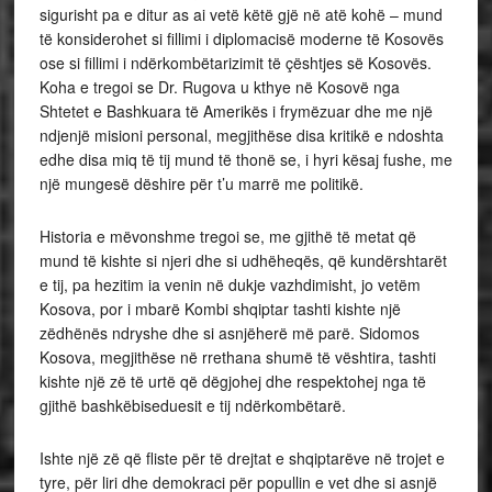
sigurisht pa e ditur as ai vetë këtë gjë në atë kohë – mund
të konsiderohet si fillimi i diplomacisë moderne të Kosovës
ose si fillimi i ndërkombëtarizimit të çështjes së Kosovës.
Koha e tregoi se Dr. Rugova u kthye në Kosovë nga
Shtetet e Bashkuara të Amerikës i frymëzuar dhe me një
ndjenjë misioni personal, megjithëse disa kritikë e ndoshta
edhe disa miq të tij mund të thonë se, i hyri kësaj fushe, me
një mungesë dëshire për t’u marrë me politikë.
Historia e mëvonshme tregoi se, me gjithë të metat që
mund të kishte si njeri dhe si udhëheqës, që kundërshtarët
e tij, pa hezitim ia venin në dukje vazhdimisht, jo vetëm
Kosova, por i mbarë Kombi shqiptar tashti kishte një
zëdhënës ndryshe dhe si asnjëherë më parë. Sidomos
Kosova, megjithëse në rrethana shumë të vështira, tashti
kishte një zë të urtë që dëgjohej dhe respektohej nga të
gjithë bashkëbiseduesit e tij ndërkombëtarë.
Ishte një zë që fliste për të drejtat e shqiptarëve në trojet e
tyre, për liri dhe demokraci për popullin e vet dhe si asnjë