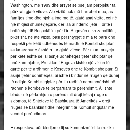
Washington, më 1989 dhe arsyet se pse jam përpjekur ta
përkrah gjatë viteve. Ajo vizitë nuk më harrohet mua, as
familjes time dhe njohja ime me të, gjatë asaj vizite, çoi në
një miqësi shumëvjeçare, deri sa ai ndërroi jetë – dritë i
baftë shpirti! Respekti im për Dr. Rugovën e ka zanafillën,
pikërisht, në atë vizitë, pasi përshtypjet e mia të para dhe
respekti për këtë udhëheqës të madh të Kombit shqiptar,
sa ka ardhur e është rritur gjatë viteve. Për mua, arsyeja
për këtë është se, si asnjë udhëheqës tjetër shqiptar që
unë kam njohur, Presidenti Rugova kishte një vizion të
qartë për të ardhmen e Kosovës dhe të Kombit shqiptar. Si
asnjë tjetër udhëheqës, ai ishte i bindur në rrugën që duhej
të ndiqte Kombi shqiptar për t’u radhitë ndershmërisht në
radhën e kombeve të përparuara të perëndimit. Ai ishte i
bindur në përkrahjen e perëndimit drejt kësaj rruge e,
sidomos, të Shteteve të Bashkuara të Amerikës – drejt
rrugës së bashkimit dhe integrimit të Kombit shqiptar me
vendet perëndimore.
E respektova për bindjen e tij se komunizmi ishte rreziku