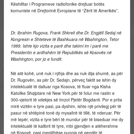
Këshilltar i Programeve radiofonike drejtuar botës
komuniste në Drejtorinë Evropiane të “Zërit të Amerikës”.
Dr. Ibrahim Rugova, Frank Shkreli dhe Dr. Engjëll Sedaj në
Kongresin e Shteteve të Bashkuara në Washington, Tetor
1989. Ishte kjo vizita e parë dhe takimi im i parë me
Presidentin e ardhshëm të Republikës së Kosovës në
Washington, por jo e fundit
.
Në atë kohë, unë nuk i njihja dhe as nuk dija shumë, as për
Dr. Rugovën, as për Dr. Sedajn, përveç faktit se ishin dy
intelektualë të dalluar nga Kosova, të ftuar nga Kisha
Katolike Shqiptare në New York për të folur me rastin e
300-vjetorit të vdekjes së Imzot Pjetër Bogdanit. Por e prita
mirë vizitën e tyre pasi, pa dyshim, ishte një privilegj për të
pasur në shtëpinë tonë dy mysafirë të tillë, të nderuar. Për
më tepër, vizita e tyre bëri të mundur për të biseduar me dy
intelektualë të kalibrit të tyre, mbi gjendjen e atëhershme
në Kosovë, pasi megjithëse punoja në qendër të