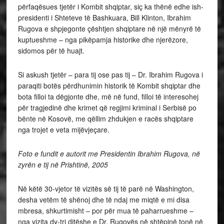
përfaqësues tjetër i Kombit shqiptar, siç ka thënë edhe ish-
presidenti i Shteteve të Bashkuara, Bill Klinton, Ibrahim
Rugova e shpjegonte çështjen shqiptare në një mënyrë të
kuptueshme – nga pikëpamja historike dhe njerëzore,
sidomos për të huajt.
Si askush tjetër – para tij ose pas tij – Dr. Ibrahim Rugova i
paraqiti botës përdhunimin historik të Kombit shqiptar dhe
bota filloi ta dëgjonte dhe, më në fund, filloi të interesohej
për tragjedinë dhe krimet që regjimi kriminal i Serbisë po
bënte në Kosovë, me qëllim zhdukjen e racës shqiptare
nga trojet e veta mijëvjeçare.
Foto e fundit e autorit me Presidentin Ibrahim Rugova, në
zyrën e tij në Prishtinë, 2005
Në këtë 30-vjetor të vizitës së tij të parë në Washington,
desha vetëm të shënoj dhe të ndaj me miqtë e mi disa
mbresa, shkurtimisht – por për mua të paharrueshme –
nga vizita dy-tri ditëshe e Dr. Rugovës në shtëpinë tonë në