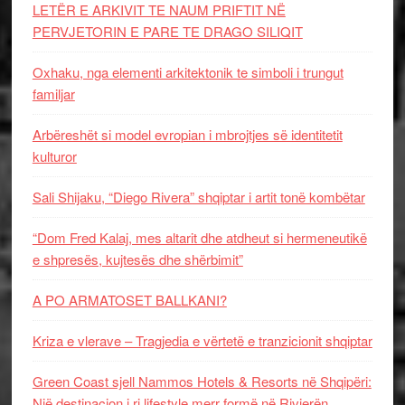
LETËR E ARKIVIT TE NAUM PRIFTIT NË
PERVJETORIN E PARE TE DRAGO SILIQIT
Oxhaku, nga elementi arkitektonik te simboli i trungut
familjar
Arbëreshët si model evropian i mbrojtjes së identitetit
kulturor
Sali Shijaku, “Diego Rivera” shqiptar i artit tonë kombëtar
“Dom Fred Kalaj, mes altarit dhe atdheut si hermeneutikë
e shpresës, kujtesës dhe shërbimit”
A PO ARMATOSET BALLKANI?
Kriza e vlerave – Tragjedia e vërtetë e tranzicionit shqiptar
Green Coast sjell Nammos Hotels & Resorts në Shqipëri:
Një destinacion i ri lifestyle merr formë në Rivierën