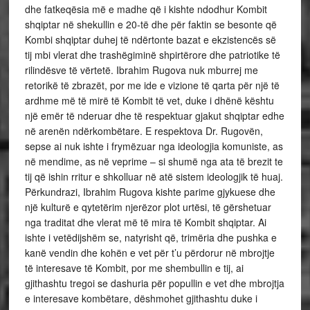
dhe fatkeqësia më e madhe që i kishte ndodhur Kombit
shqiptar në shekullin e 20-të dhe për faktin se besonte që
Kombi shqiptar duhej të ndërtonte bazat e ekzistencës së
tij mbi vlerat dhe trashëgiminë shpirtërore dhe patriotike të
rilindësve të vërtetë. Ibrahim Rugova nuk mburrej me
retorikë të zbrazët, por me ide e vizione të qarta për një të
ardhme më të mirë të Kombit të vet, duke i dhënë kështu
një emër të nderuar dhe të respektuar gjakut shqiptar edhe
në arenën ndërkombëtare. E respektova Dr. Rugovën,
sepse ai nuk ishte i frymëzuar nga ideologjia komuniste, as
në mendime, as në veprime – si shumë nga ata të brezit te
tij që ishin rritur e shkolluar në atë sistem ideologjik të huaj.
Përkundrazi, Ibrahim Rugova kishte parime gjykuese dhe
një kulturë e qytetërim njerëzor plot urtësi, të gërshetuar
nga traditat dhe vlerat më të mira të Kombit shqiptar. Ai
ishte i vetëdijshëm se, natyrisht që, trimëria dhe pushka e
kanë vendin dhe kohën e vet për t’u përdorur në mbrojtje
të interesave të Kombit, por me shembullin e tij, ai
gjithashtu tregoi se dashuria për popullin e vet dhe mbrojtja
e interesave kombëtare, dëshmohet gjithashtu duke i