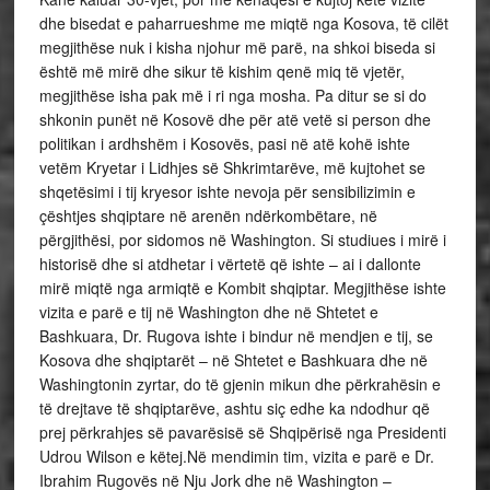
dhe bisedat e paharrueshme me miqtë nga Kosova, të cilët
megjithëse nuk i kisha njohur më parë, na shkoi biseda si
është më mirë dhe sikur të kishim qenë miq të vjetër,
megjithëse isha pak më i ri nga mosha. Pa ditur se si do
shkonin punët në Kosovë dhe për atë vetë si person dhe
politikan i ardhshëm i Kosovës, pasi në atë kohë ishte
vetëm Kryetar i Lidhjes së Shkrimtarëve, më kujtohet se
shqetësimi i tij kryesor ishte nevoja për sensibilizimin e
çështjes shqiptare në arenën ndërkombëtare, në
përgjithësi, por sidomos në Washington. Si studiues i mirë i
historisë dhe si atdhetar i vërtetë që ishte – ai i dallonte
mirë miqtë nga armiqtë e Kombit shqiptar. Megjithëse ishte
vizita e parë e tij në Washington dhe në Shtetet e
Bashkuara, Dr. Rugova ishte i bindur në mendjen e tij, se
Kosova dhe shqiptarët – në Shtetet e Bashkuara dhe në
Washingtonin zyrtar, do të gjenin mikun dhe përkrahësin e
të drejtave të shqiptarëve, ashtu siç edhe ka ndodhur që
prej përkrahjes së pavarësisë së Shqipërisë nga Presidenti
Udrou Wilson e këtej.Në mendimin tim, vizita e parë e Dr.
Ibrahim Rugovës në Nju Jork dhe në Washington –