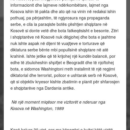
informacionit dhe lajmeve ndërkombëtare, lajmet nga
Kosova ishin të pakta dhe ato që na vinin në redaksi ishin
pothuaj, pa përjashtim, të ngjyrosura nga propaganda
serbe, e cila ia paraqiste botës çështjen shqiptare në
Kosovë si donte vetë dhe bota fatkeqësisht e besonte. Zëri
i shqiptarëve në Kosovë nuk dëgjohej dhe bota e jashtme
nuk ishte aspak në dijeni të vuajtjeve e torturave që
diktatura serbe bënte mbi popullsinë shqiptare në atë
krahinë. Ishte jetike që të krijohej një kundër-balancë, por
edhe të zbuloheshin shpifjet e Beogradit dhe të njoftohej
bota, e sidomos Washingtoni rreth instalimit të një regjimi
diktatorial dhe terrorist, policor e ushtarak serb në Kosovë,
që si objektiv kryesor kishte zbatimin e planit për shfarosjen
e shqiptarëve nga Dardania antike.
Në një moment miqësor me vizitorët e nderuar nga
Kosova në Washington, 1989
Kanë kaluar 30-vjet, por me kënaqësi e kujtoj këtë vizitë