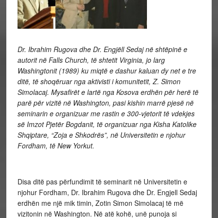
Dr. Ibrahim Rugova dhe Dr. Engjëll Sedaj në shtëpinë e
autorit në Falls Church, të shtetit Virginia, jo larg
Washingtonit (1989) ku miqtë e dashur kaluan dy net e tre
ditë, të shoqëruar nga aktivisti i komunitetit, Z. Simon
Simolacaj. Mysafirët e lartë nga Kosova erdhën për herë të
parë për vizitë në Washington, pasi kishin marrë pjesë në
seminarin e organizuar me rastin e 300-vjetorit të vdekjes
së Imzot Pjetër Bogdanit, të organizuar nga Kisha Katolike
Shqiptare, “Zoja e Shkodrës”, në Universitetin e njohur
Fordham, të New Yorkut.
Disa ditë pas përfundimit të seminarit në Universitetin e
njohur Fordham, Dr. Ibrahim Rugova dhe Dr. Engjell Sedaj
erdhën me një mik timin, Zotin Simon Simolacaj të më
vizitonin në Washington. Në atë kohë, unë punoja si