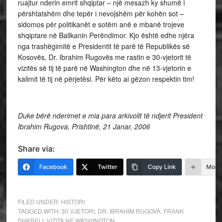
ruajtur nderin emrit shqiptar – një mesazh ky shumë i
përshtatshëm dhe tepër i nevojshëm për kohën sot –
sidomos për politikanët e sotëm anë e mbanë trojeve
shqiptare në Ballkanin Perëndimor. Kjo është edhe njëra
nga trashëgimitë e Presidentit të parë të Republikës së
Kosovës, Dr. Ibrahim Rugovës me rastin e 30-vjetorit të
vizitës së tij të parë në Washington dhe në 13-vjetorin e
kalimit të tij në përjetësi. Për këto ai gëzon respektin tim!
Duke
bërë nderimet e mia para arkivolit të ndjerit President
Ibrahim Rugova, Prishtinë, 21 Janar, 2006
Share via:
Facebook
Twitter
Copy Link
More
FILED UNDER:
HISTORI
TAGGED WITH:
30 VJETORI
,
DR. IBRAHIM RUGOVA
,
FRANK
SHKRELI
,
VIZITA NE WASHINGTON