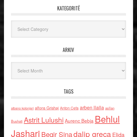
KATEGORITË
Kategoritë
ARKIV
Arkiv
TAGS
arben llalla
alfons Grishaj
Anton Cefa
asllan
albano kolonjari
Behlul
Astrit Lulushi
Aurenc Bebja
Bushati
Jashari
dalip greca
Beqir Sina
Elida