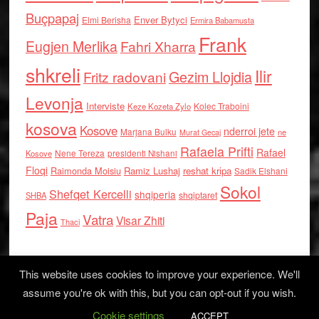
Buçpapaj
Enver Bytyci
Elmi Berisha
Ermira Babamusta
Frank
Eugjen Merlika
Fahri Xharra
shkreli
Ilir
Gezim Llojdia
Fritz radovani
Levonja
Interviste
Kolec Traboini
Keze Kozeta Zylo
kosova
Kosove
nderroi jete
Marjana Bulku
ne
Murat Gecaj
Rafaela Prifti
Rafael
Nene Tereza
Kosove
presidenti Nishani
Floqi
Raimonda Moisiu
Ramiz Lushaj
reshat kripa
Sadik Elshani
Sokol
Shefqet Kercelli
shqiperia
shqiptaret
SHBA
Paja
Vatra
Visar Zhiti
Thaci
This website uses cookies to improve your experience. We'll
assume you're ok with this, but you can opt-out if you wish.
Cookie settings
Log in
ACCEPT