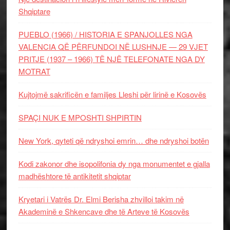
Shqiptare
PUEBLO (1966) / HISTORIA E SPANJOLLES NGA
VALENCIA QË PËRFUNDOI NË LUSHNJE — 29 VJET
PRITJE (1937 – 1966) TË NJË TELEFONATE NGA DY
MOTRAT
Kujtojmë sakrificën e familjes Lleshi për lirinë e Kosovës
SPAÇI NUK E MPOSHTI SHPIRTIN
New York, qyteti që ndryshoi emrin… dhe ndryshoi botën
Kodi zakonor dhe isopolifonia dy nga monumentet e gjalla
madhështore të antikitetit shqiptar
Kryetari i Vatrës Dr. Elmi Berisha zhvilloi takim në
Akademinë e Shkencave dhe të Arteve të Kosovës