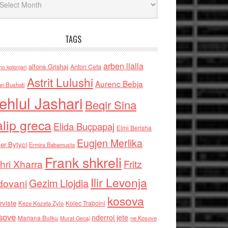
TAGS
arben llalla
alfons Grishaj
Anton Cefa
no kolonjari
Astrit Lulushi
Aurenc Bebja
an Bushati
ehlul Jashari
Beqir Sina
alip greca
Elida Buçpapaj
Elmi Berisha
Eugjen Merlika
er Bytyci
Ermira Babamusta
Frank shkreli
hri Xharra
Fritz
Ilir Levonja
Gezim Llojdia
dovani
kosova
rviste
Kolec Traboini
Keze Kozeta Zylo
sove
nderroi jete
Marjana Bulku
ne Kosove
Murat Gecaj