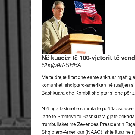
Në kuadër të 100-vjetorit të ve
Shqipëri-SHBA
Me të drejtë flitet dhe është shkruar mjaft gj
komuniteti shqiptaro-amerikan në ruajtjen si
Bashkuara dhe Kombit shqiptar si dhe për zh
Një nga takimet e shumta të poërfaqsuesve 
lartë të Shteteve të Bashkuara gjatë dekada
rrumbullakët me Zëvëndës Presidentin Riçard
Shqiptaro-Amerikan (NAAC) ishte ftuar në nj