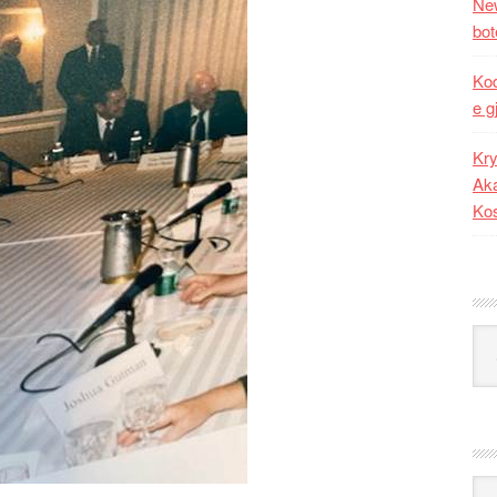
New
bot
Kod
e g
Kry
Aka
Ko
Kat
Ark