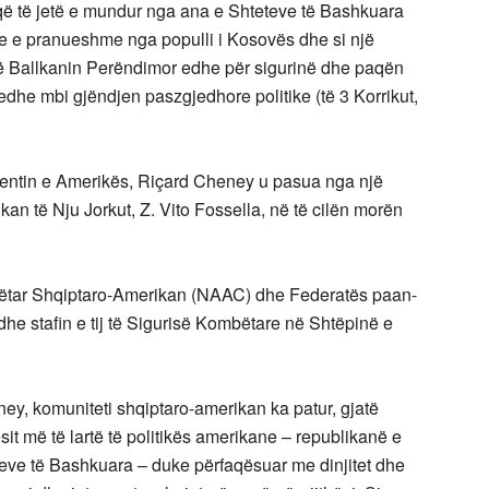
 që të jetë e mundur nga ana e Shteteve të Bashkuara
je e pranueshme nga populli i Kosovës dhe si një
 në Ballkanin Perëndimor edhe për sigurinë dhe paqën
edhe mbi gjëndjen paszgjedhore politike (të 3 Korrikut,
entin e Amerikës, Riçard Cheney u pasua nga një
an të Nju Jorkut, Z. Vito Fossella, në të cilën morën
mbëtar Shqiptaro-Amerikan (NAAC) dhe Federatës paan-
dhe stafin e tij të Sigurisë Kombëtare në Shtëpinë e
y, komuniteti shqiptaro-amerikan ka patur, gjatë
it më të lartë të politikës amerikane – republikanë e
teve të Bashkuara – duke përfaqësuar me dinjitet dhe