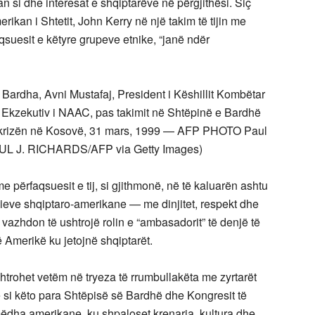
 si dhe interesat e shqiptarëve në përgjithësi. Siç
rikan i Shtetit, John Kerry në një takim të tijin me
suesit e këtyre grupeve etnike, “janë ndër
 Bardha, Avni Mustafaj, President i Këshillit Kombëtar
i Ekzekutiv i NAAC, pas takimit në Shtëpinë e Bardhë
bi krizën në Kosovë, 31 mars, 1999 — AFP PHOTO Paul
AUL J. RICHARDS/AFP via Getty Images)
 përfaqsuesit e tij, si gjithmonë, në të kaluarën ashtu
ieve shqiptaro-amerikane — me dinjitet, respekt dhe
 vazhdon të ushtrojë rolin e “ambasadorit” të denjë të
Amerikë ku jetojnë shqiptarët.
htrohet vetëm në tryeza të rrumbullakëta me zyrtarët
 si këto para Shtëpisë së Bardhë dhe Kongresit të
ëdha amerikane, ku shpaloset krenaria, kultura dhe