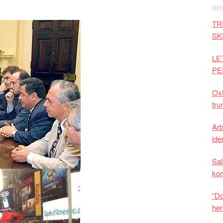
TR
SK
LE
PE
Oxh
tru
Arb
iden
Sal
ko
“Do
her