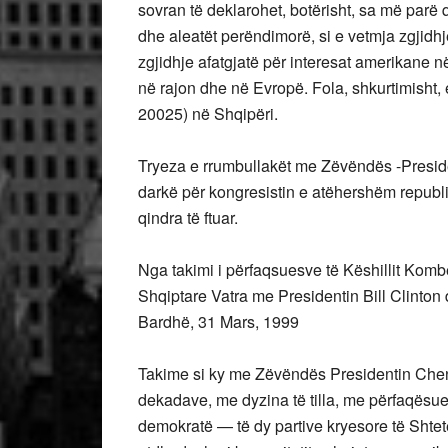
sovran të deklarohet, botërisht, sa më parë
dhe aleatët perëndimorë, si e vetmja zgjidh
zgjidhje afatgjatë për interesat amerikane
në rajon dhe në Evropë. Fola, shkurtimisht, 
20025) në Shqipëri.
Tryeza e rrumbullakët me Zëvëndës -Presid
darkë për kongresistin e atëhershëm republik
qindra të ftuar.
Nga takimi i përfaqsuesve të Këshillit Ko
Shqiptare Vatra me Presidentin Bill Clinton 
Bardhë, 31 Mars, 1999
Takime si ky me Zëvëndës Presidentin Chene
dekadave, me dyzina të tilla, me përfaqësues
demokratë — të dy partive kryesore të Shte