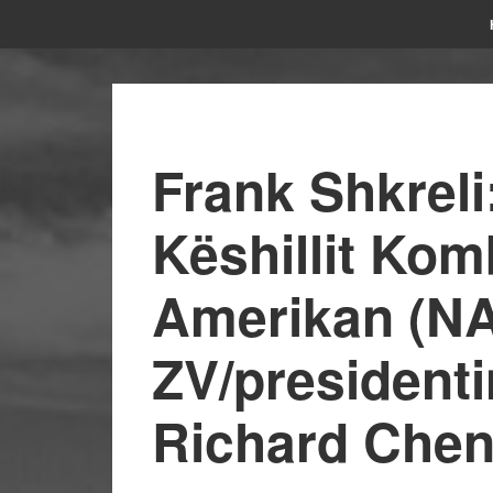
Frank Shkreli:
Këshillit Kom
Amerikan (N
ZV/president
Richard Chene