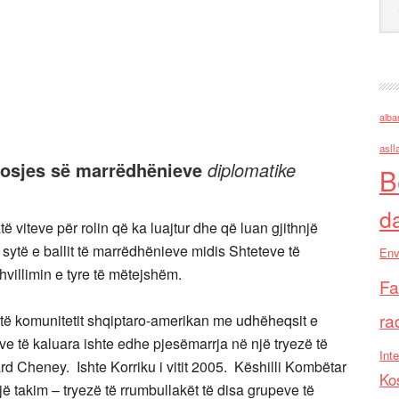
alba
asll
ndosjes së marrëdhënieve
diplomatike
B
d
atë viteve për rolin që ka luajtur dhe që luan gjithnjë
 sytë e ballit të marrëdhënieve midis Shteteve të
Env
villimin e tyre të mëtejshëm.
Fa
ra
të komunitetit shqiptaro-amerikan me udhëheqsit e
ve të kaluara ishte edhe pjesëmarrja në një tryezë të
Inte
 Cheney. Ishte Korriku i vitit 2005. Këshilli Kombëtar
Ko
ë takim – tryezë të rrumbullakët të disa grupeve të