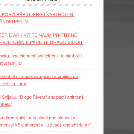
I POEZI PËR GJERGJ KASTRIOTIN-
ËNDERBEUN
TËR E ARKIVIT TE NAUM PRIFTIT NË
RVJETORIN E PARE TE DRAGO SILIQIT
aku, nga elementi arkitektonik te simboli i
ngut familjar
ëreshët si model evropian i mbrojtjes së
titetit kulturor
i Shijaku, “Diego Rivera” shqiptar i artit tonë
mbëtar
m Fred Kalaj, mes altarit dhe atdheut si
meneutikë e shpresës, kujtesës dhe shërbimit”