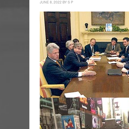
JUNE 8, 2022
BY
S P