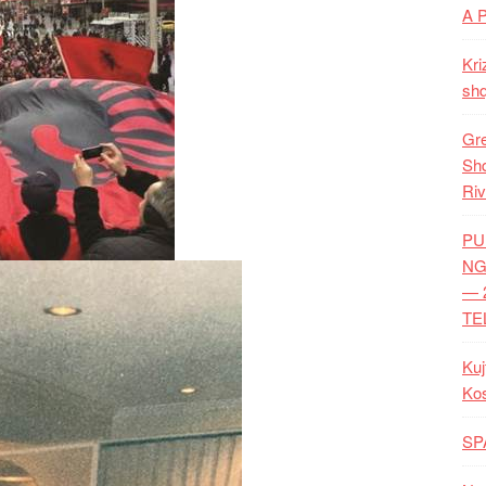
A 
Kri
shq
Gre
Shq
Riv
PU
NG
— 
TE
Kuj
Ko
SP