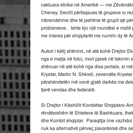
caktuara etnike në Amerikë — me Zëvëndës
Cheney. Secilit përfaqsues të grupeve iu re
mbrendshme dhe të jashtme të grupit që për
problemeve. Ishte kjo një mundësi e rrallë 
me interes për shqiptarët me numrin dy të A
Autori i këtij shënimi, në atë kohë Drejtor E
nga e majta në foto), mori pjesë në takimi
shënuar në atë kohë nga disa portale, si më 
Kryetar, Martin N. Shkreli, zevendës Kryeta
përshëndetën më vonë gjatë darkës me dele
tjerë vendas dhe federalë.
Si Drejtor i Këshillit Kombëtar Shqiptaro-A
rëndësishëm të Shteteve të Bashkuara, theks
dhe Kombit shqiptar. Paraqitja ime vazhdoi
nuk ka alternativë përveç pavarësisë dhe se