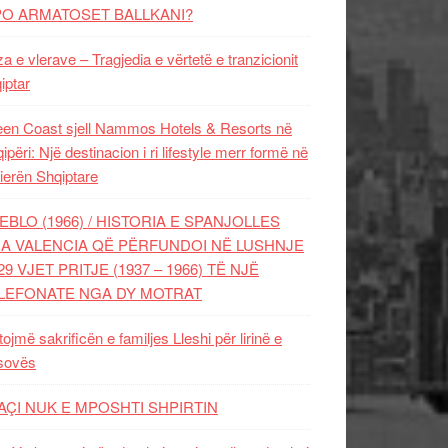
PO ARMATOSET BALLKANI?
za e vlerave – Tragjedia e vërtetë e tranzicionit
iptar
en Coast sjell Nammos Hotels & Resorts në
ipëri: Një destinacion i ri lifestyle merr formë në
ierën Shqiptare
EBLO (1966) / HISTORIA E SPANJOLLES
A VALENCIA QË PËRFUNDOI NË LUSHNJE
29 VJET PRITJE (1937 – 1966) TË NJË
LEFONATE NGA DY MOTRAT
tojmë sakrificën e familjes Lleshi për lirinë e
sovës
AÇI NUK E MPOSHTI SHPIRTIN