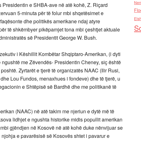
Nen
 Presidentin e SHBA-ave në atë kohë, Z. Riçard
Flo
zervuan 5-minuta për të folur mbi shqetësimet e
Els
faqësonte dhe politikës amerikane ndaj atyre
So
për të shkëmbyer pikëpamjet tona mbi çeshtjet aktuale
dministratës së Presidentit George W. Bush.
kzekutiv i Këshillit Kombëtar Shqiptaro-Amerikan, (i dyti
n e ngushtë me Zëvendës- Presidentin Cheney, siç është
poshtë. Zyrtarët e tjerë të organizatës NAAC (Ilir Rusi,
r dhe Lou Fundos, menaxhues i fondeve) dhe të tjerë, u
gacionin e Shtëpisë së Bardhë dhe me politikanë të
merikan (NAAC) në atë takim me njeriun e dytë më të
ova lidhjet e ngushta historike midis popullit amerikan
 mbi gjëndjen në Kosovë në atë kohë duke nënvijuar se
 njohja e pavarësisë së Kosovës shtet i pavarur e