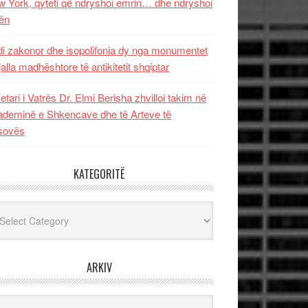
 York, qyteti që ndryshoi emrin… dhe ndryshoi
ën
i zakonor dhe isopolifonia dy nga monumentet
jalla madhështore të antikitetit shqiptar
etari i Vatrës Dr. Elmi Berisha zhvilloi takim në
deminë e Shkencave dhe të Arteve të
sovës
KATEGORITË
egoritë
ARKIV
iv