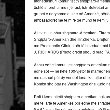
atdhedashuri komunitetitn shqiptaro-amerikan
është shprehur me një rast, ish-Sekretari ame
grupet e ndryshme etnike në Amerikë, përfaq
ambasadorët më të mirë që mund të kemi”.
Aktivisti i njohur shqiptaro-Amerikan, Ekrem
Shqiptaro-Amerikan dhe Ilir Zherka, Drejtor
me Presidentin Clinton për të biseduar m
J. RICHARDS (Photo credit should read P
Ashtu edhe komuniteti shqiptaro-amerikan me
edhe sot — në këtë 100-vjetor të marrëdhën
me dashuri për dy vendet tona, ka lujtur dhe
Kombit shqiptar në Washington dhe kudo në 
Roli i komunitetit shqiptaro-amerikan nuk us
më të lartë të Amerikës por edhe me shfaqje
SHBA-ave dhe në rrugët e qyteteve më të m