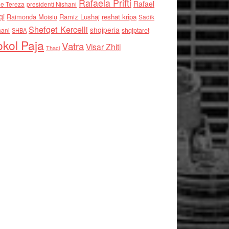
Rafaela Prifti
Rafael
e Tereza
presidenti Nishani
qi
Raimonda Moisiu
Ramiz Lushaj
reshat kripa
Sadik
Shefqet Kercelli
shqiperia
hani
shqiptaret
SHBA
kol Paja
Vatra
Visar Zhiti
Thaci