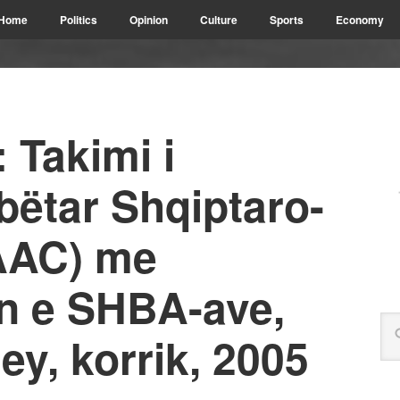
Home
Politics
Opinion
Culture
Sports
Economy
 Takimi i
bëtar Shqiptaro-
AAC) me
in e SHBA-ave,
y, korrik, 2005