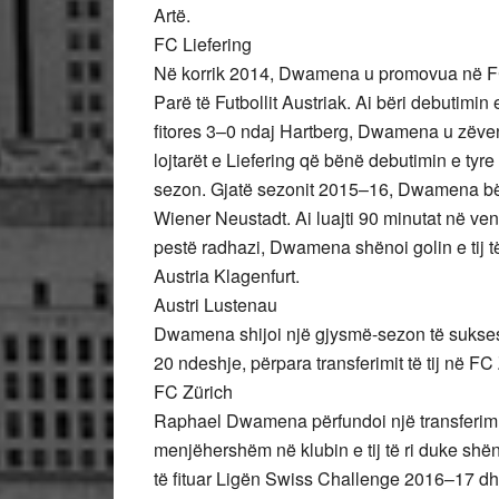
Artë.
FC Liefering
Në korrik 2014, Dwamena u promovua në FC 
Parë të Futbollit Austriak. Ai bëri debutimin 
fitores 3–0 ndaj Hartberg, Dwamena u zëve
lojtarët e Liefering që bënë debutimin e tyre 
sezon. Gjatë sezonit 2015–16, Dwamena bëri 
Wiener Neustadt. Ai luajti 90 minutat në vend 
pestë radhazi, Dwamena shënoi golin e tij të
Austria Klagenfurt.
Austri Lustenau
Dwamena shijoi një gjysmë-sezon të sukse
20 ndeshje, përpara transferimit të tij në FC
FC Zürich
Raphael Dwamena përfundoi një transferim t
menjëhershëm në klubin e tij të ri duke sh
të fituar Ligën Swiss Challenge 2016–17 dh