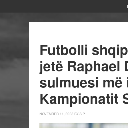
Futbolli shqip
jetë Raphae
sulmuesi më i
Kampionatit 
NOVEMBER 11, 2023
BY
S P