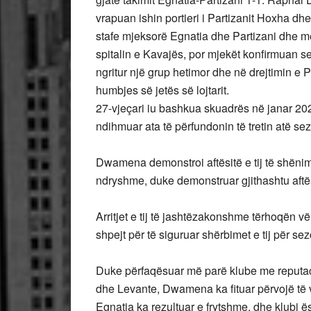
vrapuan ishin portieri i Partizanit Hoxha dh
stafe mjeksorë Egnatia dhe Partizani dhe m
spitalin e Kavajës, por mjekët konfirmuan s
ngritur një grup hetimor dhe në drejtimin e 
humbjes së jetës së lojtarit.
27-vjeçari iu bashkua skuadrës në janar 20
ndihmuar ata të përfundonin të tretin atë se
Dwamena demonstroi aftësitë e tij të shënimi
ndryshme, duke demonstruar gjithashtu aftësit
Arritjet e tij të jashtëzakonshme tërhoqën v
shpejt për të siguruar shërbimet e tij për s
Duke përfaqësuar më parë klube me reputac
dhe Levante, Dwamena ka fituar përvojë të vl
Egnatia ka rezultuar e frytshme, dhe klubi ës