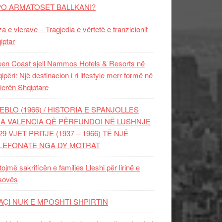
PO ARMATOSET BALLKANI?
za e vlerave – Tragjedia e vërtetë e tranzicionit
iptar
en Coast sjell Nammos Hotels & Resorts në
ipëri: Një destinacion i ri lifestyle merr formë në
ierën Shqiptare
EBLO (1966) / HISTORIA E SPANJOLLES
A VALENCIA QË PËRFUNDOI NË LUSHNJE
29 VJET PRITJE (1937 – 1966) TË NJË
LEFONATE NGA DY MOTRAT
tojmë sakrificën e familjes Lleshi për lirinë e
sovës
AÇI NUK E MPOSHTI SHPIRTIN