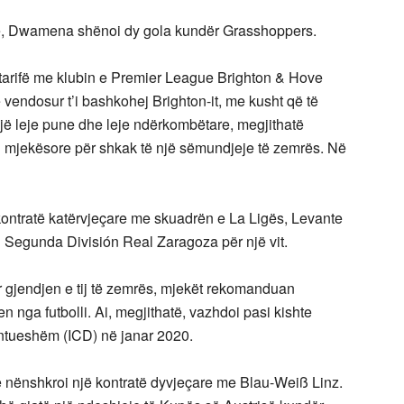
ne, Dwamena shënoi dy gola kundër Grasshoppers.
 tarifë me klubin e Premier League Brighton & Hove
 vendosur t’i bashkohej Brighton-it, me kusht që të
jë leje pune dhe leje ndërkombëtare, megjithatë
mjekësore për shkak të një sëmundjeje të zemrës. Në
ntratë katërvjeçare me skuadrën e La Ligës, Levante
 i Segunda División Real Zaragoza për një vit.
r gjendjen e tij të zemrës, mjekët rekomanduan
n nga futbolli. Ai, megjithatë, vazhdoi pasi kishte
lantueshëm (ICD) në janar 2020.
e nënshkroi një kontratë dyvjeçare me Blau-Weiß Linz.