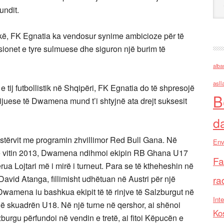
undit.
ikë, FK Egnatia ka vendosur synime ambicioze për të
onet e tyre sulmuese dhe siguron një burim të
alba
asll
tij futbollistik në Shqipëri, FK Egnatia do të shpresojë
B
ijuese të Dwamena mund t’i shtyjnë ata drejt suksesit
d
stërvit me programin zhvillimor Red Bull Gana. Në
Env
ë vitin 2013, Dwamena ndihmoi ekipin RB Ghana U17
Fa
rua Lojtari më i mirë i turneut. Para se të ktheheshin në
avid Atanga, fillimisht udhëtuan në Austri për një
ra
wamena iu bashkua ekipit të të rinjve të Salzburgut në
Inte
në skuadrën U18. Në një turne në qershor, ai shënoi
Ko
burgu përfundoi në vendin e tretë, ai fitoi Këpucën e