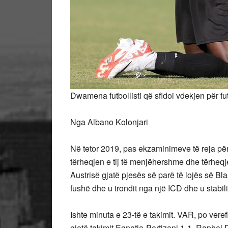
Dwamena futbollisti që sfidoi vdekjen për fut
Nga Albano Kolonjari
Në tetor 2019, pas ekzaminimeve të reja pë
tërheqjen e tij të menjëhershme dhe tërheqj
Austrisë gjatë pjesës së parë të lojës së 
fushë dhe u trondit nga një ICD dhe u stabil
Ishte minuta e 23-të e takimit. VAR, po vere
gjatë takimit Egnatia-Partizani 1-1. Rapha