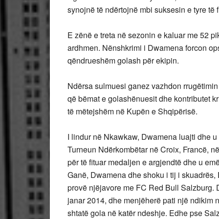
synojnë të ndërtojnë mbi suksesin e tyre të f
E zënë e treta në sezonin e kaluar me 52 p
ardhmen. Nënshkrimi i Dwamena forcon opsi
qëndrueshëm golash për ekipin.
Ndërsa sulmuesi ganez vazhdon rrugëtimin e 
që bëmat e golashënuesit dhe kontributet kr
të mëtejshëm në Kupën e Shqipërisë.
I lindur në Nkawkaw, Dwamena luajti dhe u 
Turneun Ndërkombëtar në Croix, Francë, n
për të fituar medaljen e argjendtë dhe u emë
Ganë, Dwamena dhe shoku i tij i skuadrës, D
provë njëjavore me FC Red Bull Salzburg. D
janar 2014, dhe menjëherë pati një ndikim 
shtatë gola në katër ndeshje. Edhe pse Salz