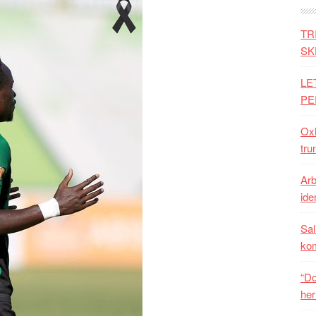
TR
SK
LE
PE
Oxh
tru
Arb
iden
Sal
ko
“Do
her