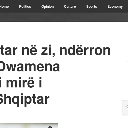
Home
Politics
Opinion
Culture
Sports
Economy
tar në zi, ndërron
l Dwamena
 mirë i
Shqiptar