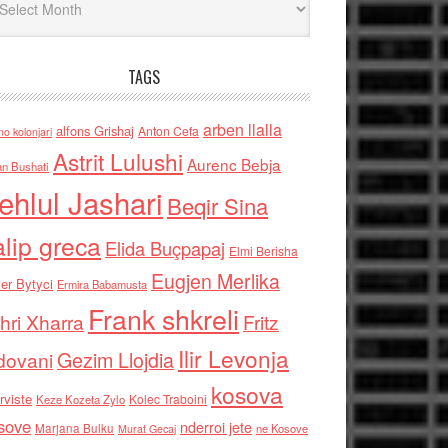
TAGS
arben llalla
alfons Grishaj
Anton Cefa
no kolonjari
Astrit Lulushi
Aurenc Bebja
an Bushati
ehlul Jashari
Beqir Sina
alip greca
Elida Buçpapaj
Elmi Berisha
Eugjen Merlika
er Bytyci
Ermira Babamusta
Frank shkreli
hri Xharra
Fritz
Ilir Levonja
Gezim Llojdia
dovani
kosova
rviste
Kolec Traboini
Keze Kozeta Zylo
sove
nderroi jete
Marjana Bulku
ne Kosove
Murat Gecaj