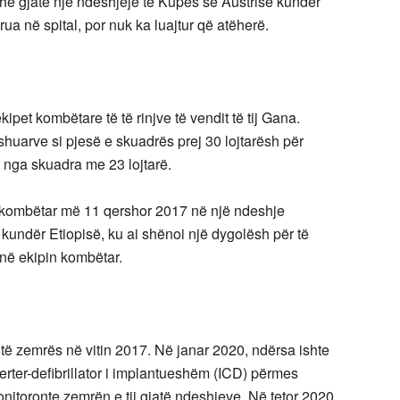
ë gjatë një ndeshjeje të Kupës së Austrisë kundër
ua në spital, por nuk ka luajtur që atëherë.
et kombëtare të të rinjve të vendit të tij Gana.
huarve si pjesë e skuadrës prej 30 lojtarësh për
nga skuadra me 23 lojtarë.
rkombëtar më 11 qershor 2017 në një ndeshje
undër Etiopisë, ku ai shënoi një dygolësh për të
 në ekipin kombëtar.
 zemrës në vitin 2017. Në janar 2020, ndërsa ishte
erter-defibrillator i implantueshëm (ICD) përmes
ë monitoronte zemrën e tij gjatë ndeshjeve. Në tetor 2020,