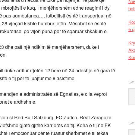
New
e mbrojtësit e kuq. I menjëhershëm edhe reagimi i dy
bot
ë pas aumbulanca…. futbollisti është transportuar në
Kod
e 28-vjeçari kishte humbur jetën. Mësohet se është
e g
Prokurorisë, po vijon puna për të sqaruar shkakun e
Kry
23 dhe pati një ndikim të menjëhershëm, duke i
Aka
zon.
Ko
t duke arritur rrjetën 12 herë në 24 ndeshje në gara të
ë e tij për të luajtur me 9 asistime.
Kat
ëmendjen e administratës së Egnatias, e cila veproi
ezonet e ardhshme.
ion si Red Bull Salzburg, FC Zurich, Real Zaragoza
efshme gjatë gjithë karrierës së tij. Koha e tij në FK
Ark
htë i emocionuar për të ruajtur shërbimet e tij teksa