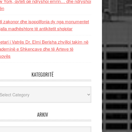
 York, qyteti që ndryshoi emrin… dhe ndryshoi
ën
i zakonor dhe isopolifonia dy nga monumentet
jalla madhështore të antikitetit shqiptar
etari i Vatrës Dr. Elmi Berisha zhvilloi takim në
deminë e Shkencave dhe të Arteve të
sovës
KATEGORITË
egoritë
ARKIV
iv