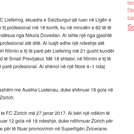
Nen
Flo
Els
Liefering, skuadra e Salzburgut që luan në Ligën e
So
e tij profesional më 18 korrik, ku në minutën e 82-të të
ndësua nga Nikola Dovedan. Ai ishte një nga gjashtë
profesional atë ditë. Ai luajti edhe një ndeshje atë
fillimin e tij të parë për Liefering më 21 gusht kundër
të Smail Prevljakut. Më 18 shtator, në fillimin e tij të
 parë profesional. Ai shënoi në një fitore 4–1 ndaj
sshëm me Austria Lustenau, duke shënuar 18 gola në
 Zürich.
e FC Zürich më 27 janar 2017. Ai bëri një ndikim të
ënuar 12 gola në 18 ndeshje, duke ndihmuar Zürich për
e për të fituar promovimin në Superligën Zvicerane.