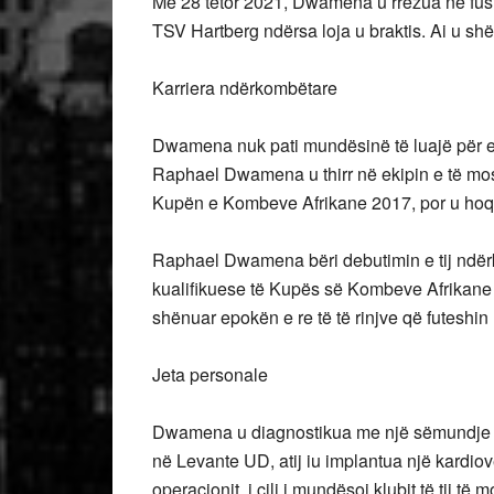
Më 28 tetor 2021, Dwamena u rrëzua në fush
TSV Hartberg ndërsa loja u braktis. Ai u shër
Karriera ndërkombëtare
Dwamena nuk pati mundësinë të luajë për ekip
Raphael Dwamena u thirr në ekipin e të mos
Kupën e Kombeve Afrikane 2017, por u hoq 
Raphael Dwamena bëri debutimin e tij ndë
kualifikuese të Kupës së Kombeve Afrikane k
shënuar epokën e re të të rinjve që futeshin
Jeta personale
Dwamena u diagnostikua me një sëmundje të
në Levante UD, atij iu implantua një kardiov
operacionit, i cili i mundësoi klubit të tij t