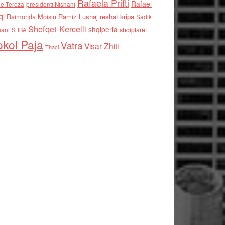
Rafaela Prifti
Rafael
e Tereza
presidenti Nishani
qi
Raimonda Moisiu
Ramiz Lushaj
reshat kripa
Sadik
Shefqet Kercelli
shqiperia
hani
shqiptaret
SHBA
kol Paja
Vatra
Visar Zhiti
Thaci