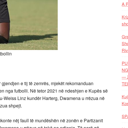
A 
Kri
shq
Gre
Shq
Riv
bollin
PU
NG
— 
r gjendjen e tij të zemrës, mjekët rekomanduan
TE
en nga futbolli. Në tetor 2021 në ndeshjen e Kupës së
Kuj
Blau-Weiss Linz kundër Harterg, Dwamena u rrëzua në
Ko
izua shpejt.
SP
fikonte nëj faull të mundëshën në zonën e Partizanit
l Dwamena u rrëzua në tokë pa ndjenja. Të parë që