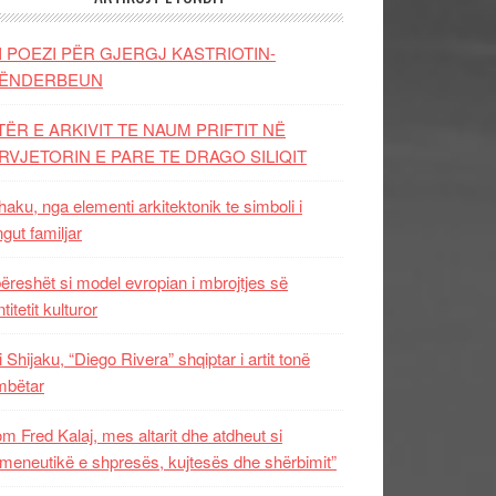
I POEZI PËR GJERGJ KASTRIOTIN-
ËNDERBEUN
TËR E ARKIVIT TE NAUM PRIFTIT NË
RVJETORIN E PARE TE DRAGO SILIQIT
aku, nga elementi arkitektonik te simboli i
ngut familjar
ëreshët si model evropian i mbrojtjes së
titetit kulturor
i Shijaku, “Diego Rivera” shqiptar i artit tonë
mbëtar
m Fred Kalaj, mes altarit dhe atdheut si
meneutikë e shpresës, kujtesës dhe shërbimit”