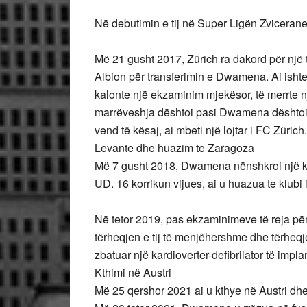
Në debutimin e tij në Super Ligën Zvicera
Më 21 gusht 2017, Zürich ra dakord për një
Albion për transferimin e Dwamena. Ai ishte
kalonte një ekzaminim mjekësor, të merrte n
marrëveshja dështoi pasi Dwamena dështoi 
vend të kësaj, ai mbeti një lojtar i FC Zürich.
Levante dhe huazim te Zaragoza
Më 7 gusht 2018, Dwamena nënshkroi një ko
UD. 16 korrikun vijues, ai u huazua te klubi
Në tetor 2019, pas ekzaminimeve të reja pë
tërheqjen e tij të menjëhershme dhe tërheqje
zbatuar një kardioverter-defibrilator të imp
Kthimi në Austri
Më 25 qershor 2021 ai u kthye në Austri dh