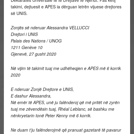
Deklaratës Universale të të Drejtave të Njeriut. Pas këtij
takimi, dejtuesit e APES ia dërguan letrën vijuese drejtores
së UNIS.
Zonjës së nderuar Alessandra VELLUCCI
Drejtori i UNIS
Palais des Nations / UNOG
1211 Genève 10
Gjenevë, 27 gusht 2020
Në vijim të takimit tuaj me udhëheqjen e APES më 6 korrik
2020
E nderuar Zonjë Drejtore e UNIS,
E dashur Alessandra,
Në emër të APES, unë ju falënderoj që më pritët në zyrën
tuaj me zëvendësin tuaj, Rhéal Leblanc, së bashku me
nënkryetarin tonë Peter Kenny më 6 korrik.
Ne duam t’ju falënderojmë që pranuat gazetarë të pavarur