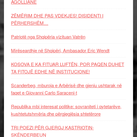
AGOLLIANE
ZËMËRIM DHE PAS VDEKJES! DISIDENTI I
PËRHERSHËM…
Patriotë nga Shqipëria vizituan Vatrën
Mirëseardhje në Shqipëri, Ambasador Eric Wendt
KOSOVA E KA FITUAR LUFTËN, POR PAQEN DUHET
TA FITOJË EDHE NË INSTITUCIONE!
Scanderbeg, mburoja e Arbërisë dhe gjeniu ushtarak në
faqet e Giovanni Carlo Saraceni-t
Republika mbi interesat politike: sovraniteti i qytetarëve,
kushtetutshmëria dhe përgjegjësia shtetërore
TRI POEZI PËR GJERGJ KASTRIOTIN-
SKËNDERBEUN