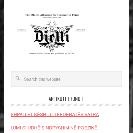
ARTIKUJT E FUNDIT
SHPALLET KËSHILLI I FEDERATËS VATRA
LUMI SI UDHË E NDRYSHIM NË POEZINË