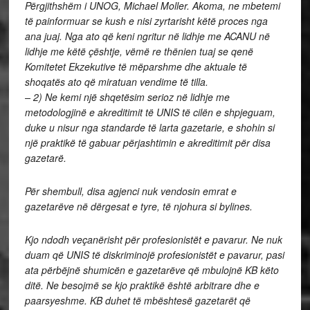
Përgjithshëm i UNOG, Michael Moller. Akoma, ne mbetemi
të painformuar se kush e nisi zyrtarisht këtë proces nga
ana juaj. Nga ato që keni ngritur në lidhje me ACANU në
lidhje me këtë çështje, vëmë re thënien tuaj se qenë
Komitetet Ekzekutive të mëparshme dhe aktuale të
shoqatës ato që miratuan vendime të tilla.
– 2) Ne kemi një shqetësim serioz në lidhje me
metodologjinë e akreditimit të UNIS të cilën e shpjeguam,
duke u nisur nga standarde të larta gazetarie, e shohin si
një praktikë të gabuar përjashtimin e akreditimit për disa
gazetarë.
Për shembull, disa agjenci nuk vendosin emrat e
gazetarëve në dërgesat e tyre, të njohura si bylines.
Kjo ndodh veçanërisht për profesionistët e pavarur. Ne nuk
duam që UNIS të diskriminojë profesionistët e pavarur, pasi
ata përbëjnë shumicën e gazetarëve që mbulojnë KB këto
ditë. Ne besojmë se kjo praktikë është arbitrare dhe e
paarsyeshme. KB duhet të mbështesë gazetarët që