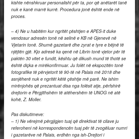
kishte nënshkruar personalisht për ta, por që anëtarët tanë
nuk e kanë marrë kurrë. Procedura jonë është ende në
proces.
– 4) Ne u habitëm kur ngritët çështjen e APES-it duke
vendosur adresën tonë në selinë e KB në Gjenevë në
Vjetarin tonë. Shumë gazetarë dhe zyrat e tyre e bëjnë të
njëjtën gjë. Kjo adresë ka qenë në Librin tonë vjetor për të
paktën 30 vitet e fundit, kështu që dikush mund të thotë se
është diçka e mirëkonfirmuar. Ju folët në ekspozitën tonë
fotografike të përvjetorit të 90-të në Palais më 2018 dhe
asnjëherë nuk e ngritët këtë çështje më parë. Ne ishim
mirënjohës që prezantuat disa nga folësit atje, përfshirë
drejtorin e Përgjithshëm të atëhershëm të UNOG në atë
kohë, Z. Moller.
Pas diskutimeve:
– 1) Ne vërejmë përgjigjen tuaj që direktivat të cilave ju
referoheni në korrespondencën tuaj për të zvogëluar numri
i gazetarëve në Palais, erdhën nga ish-Drejtori i