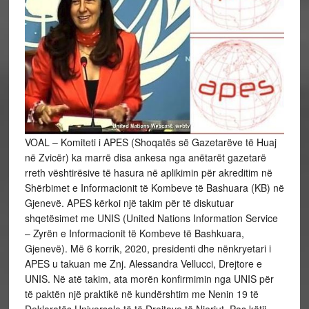
VOAL – Komiteti i APES (Shoqatës së Gazetarëve të Huaj
në Zvicër) ka marrë disa ankesa nga anëtarët gazetarë
rreth vështirësive të hasura në aplikimin për akreditim në
Shërbimet e Informacionit të Kombeve të Bashuara (KB) në
Gjenevë. APES kërkoi një takim për të diskutuar
shqetësimet me UNIS (United Nations Information Service
– Zyrën e Informacionit të Kombeve të Bashkuara,
Gjenevë). Më 6 korrik, 2020, presidenti dhe nënkryetari i
APES u takuan me Znj. Alessandra Vellucci, Drejtore e
UNIS. Në atë takim, ata morën konfirmimin nga UNIS për
të paktën një praktikë në kundërshtim me Nenin 19 të