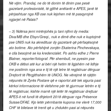
Në vijim. Prandaj, ne do të donim të dinim pse pesë
gazetarë profesionistë, të gjithë anëtarët e APES, janë të
përjashtuar nga KB ose nuk lejohen më të pasqyrojnë
ngjarjet në Palais?
– 3) Ndërsa jemi mirënjohës ju tani njihni dy media:
Diva/MB dhe Efsyn/Greqi., nuk e dimë dhe nuk e kuptojmë
pse UNIS nuk ka akredituar dy gazetarë që përfaqësojnë
ato botime. Ato përfshijnë zonjën Ekaterina Pinchevskaya,
e cila besojmë se ka kredencialet. Po ashtu edhe z Pierre
Blatner, reporter/fotograf. Për shembull, ne pyesim pse
OKB e dëboi atë kur ai bëri një hetim të ligjshëm në lidhje
me postimin nga ana e tij të një letre të regjistruar dërguar
Drejtorit të Përgjithshëm të UNOG. Ne vërejmë të njëjtin
nëpunës të Zyrës Postare që e raportoi atë tek siguria pasi
kërkoi informacione të vlefshme për të gjurmuar letrën e tij
të regjistruar, kishte marrë një letër të regjistruar drejtuar
APES-it në fundi të dhjetorit 2018 dërguar nga Présence
Suisse/DFAE. Kjo letër përmbante kupona me vlerë 17,000
CHF të biletave të trenit që u zhdukën pasi ai nëpunës