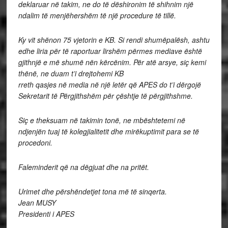
deklaruar në takim, ne do të dëshironim të shihnim një
ndalim të menjëhershëm të një procedure të tillë.
Ky vit shënon 75 vjetorin e KB. Si rendi shumëpalësh, ashtu
edhe liria për të raportuar lirshëm përmes mediave është
gjithnjë e më shumë nën kërcënim. Për atë arsye, siç kemi
thënë, ne duam t’i drejtohemi KB
rreth qasjes në media në një letër që APES do t’i dërgojë
Sekretarit të Përgjithshëm për çështje të përgjithshme.
Siç e theksuam në takimin tonë, ne mbështetemi në
ndjenjën tuaj të kolegjialitetit dhe mirëkuptimit para se të
procedoni.
Faleminderit që na dëgjuat dhe na pritët.
Urimet dhe përshëndetjet tona më të sinqerta.
Jean MUSY
Presidenti i APES