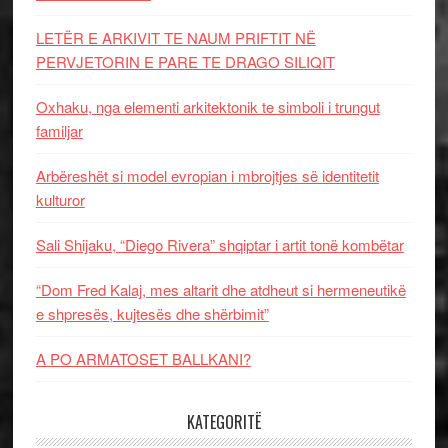
LETËR E ARKIVIT TE NAUM PRIFTIT NË
PERVJETORIN E PARE TE DRAGO SILIQIT
Oxhaku, nga elementi arkitektonik te simboli i trungut
familjar
Arbëreshët si model evropian i mbrojtjes së identitetit
kulturor
Sali Shijaku, “Diego Rivera” shqiptar i artit tonë kombëtar
“Dom Fred Kalaj, mes altarit dhe atdheut si hermeneutikë
e shpresës, kujtesës dhe shërbimit”
A PO ARMATOSET BALLKANI?
KATEGORITË