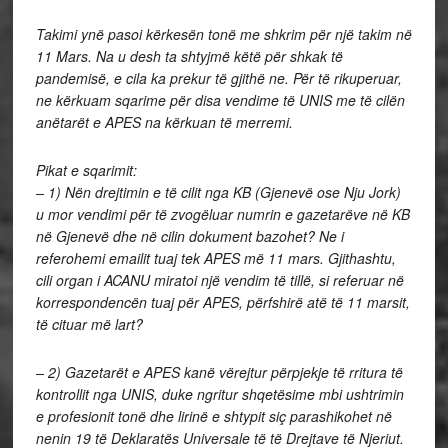
Takimi ynë pasoi kërkesën tonë me shkrim për një takim në
11 Mars. Na u desh ta shtyjmë këtë për shkak të
pandemisë, e cila ka prekur të gjithë ne. Për të rikuperuar,
ne kërkuam sqarime për disa vendime të UNIS me të cilën
anëtarët e APES na kërkuan të merremi.
Pikat e sqarimit:
– 1) Nën drejtimin e të cilit nga KB (Gjenevë ose Nju Jork)
u mor vendimi për të zvogëluar numrin e gazetarëve në KB
në Gjenevë dhe në cilin dokument bazohet? Ne i
referohemi emailit tuaj tek APES më 11 mars. Gjithashtu,
cili organ i ACANU miratoi një vendim të tillë, si referuar në
korrespondencën tuaj për APES, përfshirë atë të 11 marsit,
të cituar më lart?
– 2) Gazetarët e APES kanë vërejtur përpjekje të rritura të
kontrollit nga UNIS, duke ngritur shqetësime mbi ushtrimin
e profesionit tonë dhe lirinë e shtypit siç parashikohet në
nenin 19 të Deklaratës Universale të të Drejtave të Njeriut.