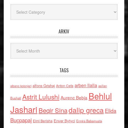
Kategoritë
ARKIV
Arkiv
TAGS
arben llalla
alfons Grishaj
Anton Cefa
asllan
albano kolonjari
Behlul
Astrit Lulushi
Aurenc Bebja
Bushati
Jashari
dalip greca
Beqir Sina
Elida
Buçpapaj
Enver Bytyci
Elmi Berisha
Ermira Babamusta