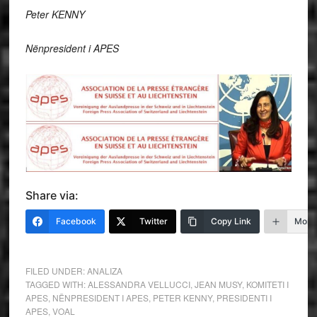
Peter KENNY
Nënpresident i APES
Share via:
Facebook
Twitter
Copy Link
More
FILED UNDER:
ANALIZA
TAGGED WITH:
ALESSANDRA VELLUCCI
,
JEAN MUSY
,
KOMITETI I
APES
,
NËNPRESIDENT I APES
,
PETER KENNY
,
PRESIDENTI I
APES
,
VOAL