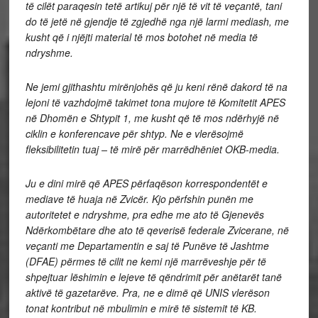
të cilët paraqesin tetë artikuj për një të vit të veçantë, tani
do të jetë në gjendje të zgjedhë nga një larmi mediash, me
kusht që i njëjti material të mos botohet në media të
ndryshme.
Ne jemi gjithashtu mirënjohës që ju keni rënë dakord të na
lejoni të vazhdojmë takimet tona mujore të Komitetit APES
në Dhomën e Shtypit 1, me kusht që të mos ndërhyjë në
ciklin e konferencave për shtyp. Ne e vlerësojmë
fleksibilitetin tuaj – të mirë për marrëdhëniet OKB-media.
Ju e dini mirë që APES përfaqëson korrespondentët e
mediave të huaja në Zvicër. Kjo përfshin punën me
autoritetet e ndryshme, pra edhe me ato të Gjenevës
Ndërkombëtare dhe ato të qeverisë federale Zvicerane, në
veçanti me Departamentin e saj të Punëve të Jashtme
(DFAE) përmes të cilit ne kemi një marrëveshje për të
shpejtuar lëshimin e lejeve të qëndrimit për anëtarët tanë
aktivë të gazetarëve. Pra, ne e dimë që UNIS vlerëson
tonat kontribut në mbulimin e mirë të sistemit të KB.