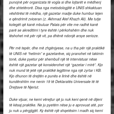
punojnë për organizata të vogla si dhe lojtarët e mëdhenj
dhe shtetërorë. Disa nga metodologjitë e UNIS shkaktuan
vështirësi të mëdha, një gazetar madje duke humbur lejen
e qëndrimit zviceran (z. Akhmad Atef Khazh Ali). Me tutje
kolegët që kanë mbuluar Palais për vite me radhë kanë
parë se akreditimi i tyre është i përkohshëm dhe nuk
lëshohet më për një vit, pa dhënë ndonjë arsye serioze.
Për më tepër, dhe më zhgënjyese, na u tha për një praktikë
të UNIS në “hetimin” e gazetarëve, siç pranohet në takimin
tonë, duke pyetur për shembull një të intervistuar nëse
është një gazetar që konsiderohet një “gazetar i mirë”. Kjo
nuk mund të jetë një praktikë legjitime nga një zyrtar i KB.
Kjo dhunon të drejtën e punës e lirinë dhe është në
kundërshtim me nenin 19 të Deklaratës Universale të të
Drejtave të Njeriut.
Duke vijuar, ne kemi vërejtur që ju nuk keni qenë në dijeni
të kësaj praktike. Ne ju pyetëm nëse ju e aprovuat atë, por
ju nuk u përgjigjët. Ky është një shqetësim i madh siç kemi