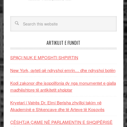
ARTIKUJT E FUNDIT
SPAÇI NUK E MPOSHTI SHPIRTIN
New York, qyteti që ndryshoi emrin… dhe ndryshoi botën
Kodi zakonor dhe isopolifonia dy nga monumentet e gjalla
madhështore të antikitetit shqiptar
Kryetari i Vatrës Dr. Elmi Berisha zhvilloi takim në
Akademinë e Shkencave dhe të Arteve të Kosovës
ÇËSHTJA ÇAME NË PARLAMENTIN E SHQIPËRISË