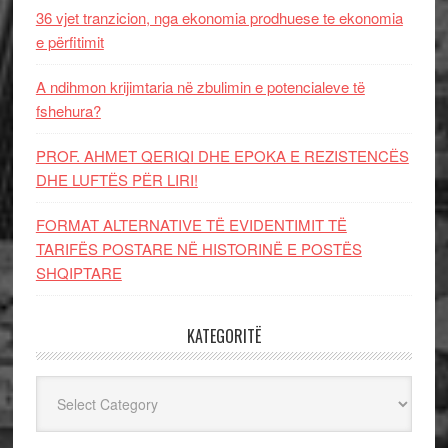
36 vjet tranzicion, nga ekonomia prodhuese te ekonomia
e përfitimit
A ndihmon krijimtaria në zbulimin e potencialeve të
fshehura?
PROF. AHMET QERIQI DHE EPOKA E REZISTENCЁS
DHE LUFTЁS PЁR LIRI!
FORMAT ALTERNATIVE TË EVIDENTIMIT TË
TARIFËS POSTARE NË HISTORINË E POSTËS
SHQIPTARE
KATEGORITË
Kategoritë