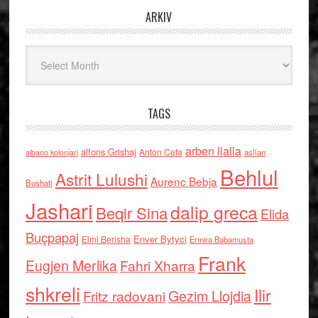
ARKIV
Arkiv
TAGS
arben llalla
alfons Grishaj
Anton Cefa
asllan
albano kolonjari
Behlul
Astrit Lulushi
Aurenc Bebja
Bushati
Jashari
dalip greca
Beqir Sina
Elida
Buçpapaj
Enver Bytyci
Elmi Berisha
Ermira Babamusta
Frank
Eugjen Merlika
Fahri Xharra
shkreli
Ilir
Gezim Llojdia
Fritz radovani