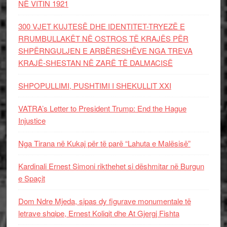
NË VITIN 1921
300 VJET KUJTESË DHE IDENTITET-TRYEZË E
RRUMBULLAKËT NË OSTROS TË KRAJËS PËR
SHPËRNGULJEN E ARBËRESHËVE NGA TREVA
KRAJË-SHESTAN NË ZARË TË DALMACISË
SHPOPULLIMI, PUSHTIMI I SHEKULLIT XXI
VATRA’s Letter to President Trump: End the Hague
Injustice
Nga Tirana në Kukaj për të parë “Lahuta e Malësisë”
Kardinali Ernest Simoni rikthehet si dëshmitar në Burgun
e Spaçit
Dom Ndre Mjeda, sipas dy figurave monumentale të
letrave shqipe, Ernest Koliqit dhe At Gjergj Fishta