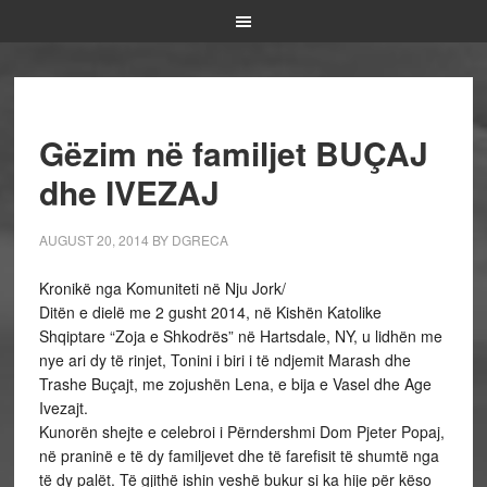
Gëzim në familjet BUÇAJ
dhe IVEZAJ
AUGUST 20, 2014
BY
DGRECA
Kronikë nga Komuniteti në Nju Jork/
Ditën e dielë me 2 gusht 2014, në Kishën Katolike
Shqiptare “Zoja e Shkodrës” në Hartsdale, NY, u lidhën me
nye ari dy të rinjet, Tonini i biri i të ndjemit Marash dhe
Trashe Buçajt, me zojushën Lena, e bija e Vasel dhe Age
Ivezajt.
Kunorën shejte e celebroi i Përndershmi Dom Pjeter Popaj,
në praninë e të dy familjevet dhe të farefisit të shumtë nga
të dy palët. Të gjithë ishin veshë bukur si ka hije për këso