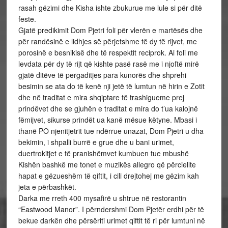
rasah gëzimi dhe Kisha ishte zbukurue me lule si për ditë
feste.
Gjatë predikimit Dom Pjetri foli për vlerën e martësës dhe
për randësinë e lidhjes së përjetshme të dy të rijvet, me
porosinë e besnikisë dhe të respektit reciprok. Ai foli me
levdata për dy të rijt që kishte pasë rasë me i njoftë mirë
gjatë ditëve të pergaditjes para kunorës dhe shprehi
besimin se ata do të kenë nji jetë të lumtun në hirin e Zotit
dhe në traditat e mira shqiptare të trashigueme prej
prindëvet dhe se gjuhën e traditat e mira do t’ua kalojnë
fëmijvet, sikurse prindët ua kanë mësue këtyne. Mbasi i
thanë PO njenitjetrit tue ndërrue unazat, Dom Pjetri u dha
bekimin, i shpalli burrë e grue dhe u bani urimet,
duertrokitjet e të pranishëmvet kumbuen tue mbushë
Kishën bashkë me tonet e muzikës allegro që përciellte
hapat e gëzueshëm të qiftit, i cili drejtohej me gëzim kah
jeta e përbashkët.
Darka me rreth 400 mysafirë u shtrue në restorantin
“Eastwood Manor”. I përndershmi Dom Pjetër erdhi për të
bekue darkën dhe përsëriti urimet qiftit të ri për lumtuni në