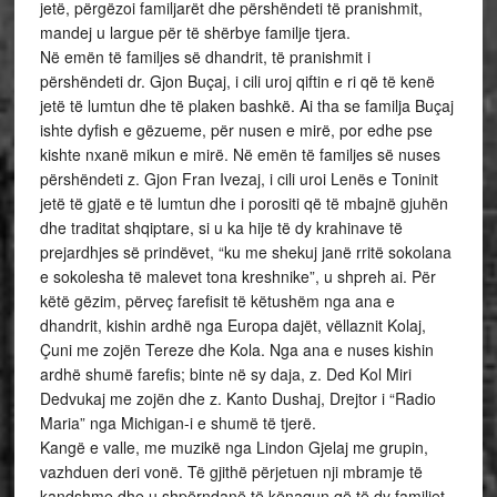
jetë, përgëzoi familjarët dhe përshëndeti të pranishmit,
mandej u largue për të shërbye familje tjera.
Në emën të familjes së dhandrit, të pranishmit i
përshëndeti dr. Gjon Buçaj, i cili uroj qiftin e ri që të kenë
jetë të lumtun dhe të plaken bashkë. Ai tha se familja Buçaj
ishte dyfish e gëzueme, për nusen e mirë, por edhe pse
kishte nxanë mikun e mirë. Në emën të familjes së nuses
përshëndeti z. Gjon Fran Ivezaj, i cili uroi Lenës e Toninit
jetë të gjatë e të lumtun dhe i porositi që të mbajnë gjuhën
dhe traditat shqiptare, si u ka hije të dy krahinave të
prejardhjes së prindëvet, “ku me shekuj janë rritë sokolana
e sokolesha të malevet tona kreshnike”, u shpreh ai. Për
këtë gëzim, përveç farefisit të këtushëm nga ana e
dhandrit, kishin ardhë nga Europa dajët, vëllaznit Kolaj,
Çuni me zojën Tereze dhe Kola. Nga ana e nuses kishin
ardhë shumë farefis; binte në sy daja, z. Ded Kol Miri
Dedvukaj me zojën dhe z. Kanto Dushaj, Drejtor i “Radio
Maria” nga Michigan-i e shumë të tjerë.
Kangë e valle, me muzikë nga Lindon Gjelaj me grupin,
vazhduen deri vonë. Të gjithë përjetuen nji mbramje të
kandshme dhe u shpërndanë të kënaqun që të dy familjet