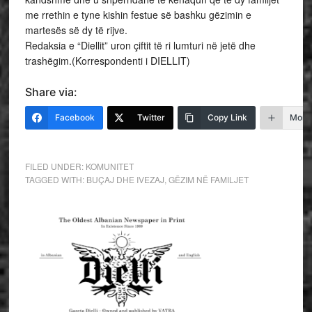
me rrethin e tyne kishin festue së bashku gëzimin e
martesës së dy të rijve.
Redaksia e “Diellit” uron çiftit të ri lumturi në jetë dhe
trashëgim.(Korrespondenti i DIELLIT)
Share via:
Facebook
Twitter
Copy Link
More
FILED UNDER:
KOMUNITET
TAGGED WITH:
BUÇAJ DHE IVEZAJ
,
GËZIM NË FAMILJET