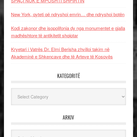
SPAÇI NUK E MPOSHTI SHPIRTIN
New York, qyteti që ndryshoi emrin… dhe ndryshoi botën
Kodi zakonor dhe isopolifonia dy nga monumentet e gjalla
madhështore të antikitetit shqiptar
Kryetari i Vatrës Dr. Elmi Berisha zhvilloi takim në
Akademinë e Shkencave dhe të Arteve të Kosovës
KATEGORITË
Kategoritë
ARKIV
Arkiv