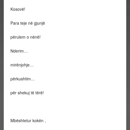
Kosovë!
Para teje në gjunjë
përulem o nënë!
Nderim…
mirënjohje…
përkushtim…
për shekuj të tërë!
Mbështetur kokën ,