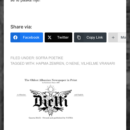
Share via:
Facebook
Twitter
Copy Link
More
FILED UNDER:
SOFRA POETIKE
TAGGED WITH:
HAPMA ZEMREN
,
O NENE
,
VILHELME VRANARI