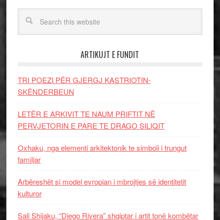
ARTIKUJT E FUNDIT
TRI POEZI PËR GJERGJ KASTRIOTIN-
SKËNDERBEUN
LETËR E ARKIVIT TE NAUM PRIFTIT NË
PERVJETORIN E PARE TE DRAGO SILIQIT
Oxhaku, nga elementi arkitektonik te simboli i trungut
familjar
Arbëreshët si model evropian i mbrojtjes së identitetit
kulturor
Sali Shijaku, “Diego Rivera” shqiptar i artit tonë kombëtar