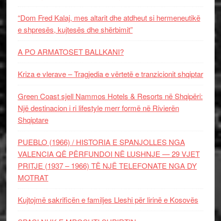
“Dom Fred Kalaj, mes altarit dhe atdheut si hermeneutikë
e shpresës, kujtesës dhe shërbimit”
A PO ARMATOSET BALLKANI?
Kriza e vlerave – Tragjedia e vërtetë e tranzicionit shqiptar
Green Coast sjell Nammos Hotels & Resorts në Shqipëri:
Një destinacion i ri lifestyle merr formë në Rivierën
Shqiptare
PUEBLO (1966) / HISTORIA E SPANJOLLES NGA
VALENCIA QË PËRFUNDOI NË LUSHNJE — 29 VJET
PRITJE (1937 – 1966) TË NJË TELEFONATE NGA DY
MOTRAT
Kujtojmë sakrificën e familjes Lleshi për lirinë e Kosovës