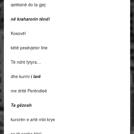
qetësinë do ta gjej
në kraharorin tënd!
Kosovë!
këtë pesëvjetor lirie
Të ndrit fytyra…
dhe kurmi
i larë
me dritë Perëndieë
Ta gëzosh
kurorën e artë mbi krye
se të paska hije!