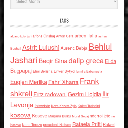
TAGS
arben llalla
alfons Grishaj
Anton Cefa
asllan
albano kolonjari
Behlul
Astrit Lulushi
Aurenc Bebja
Bushati
Jashari
dalip greca
Beqir Sina
Elida
Buçpapaj
Enver Bytyci
Elmi Berisha
Ermira Babamusta
Frank
Eugjen Merlika
Fahri Xharra
shkreli
Ilir
Gezim Llojdia
Fritz radovani
Levonja
Interviste
Kolec Traboini
Keze Kozeta Zylo
kosova
Kosove
nderroi jete
Marjana Bulku
ne
Murat Gecaj
Rafaela Prifti
Rafael
Nene Tereza
Kosove
presidenti Nishani