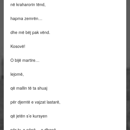
në kraharorin tënd,
hapma zemrën…
dhe më bëj pak vënd.
Kosovë!
O bijë martire…
lejomë,
që mallin të ta shuaj
për djemtë e vajzat lastarë,
që jetën s’e kursyen
për ty, o nënë… e dhanë.