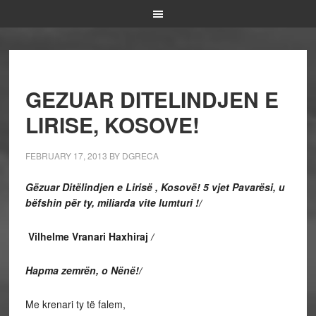
GEZUAR DITELINDJEN E
LIRISE, KOSOVE!
FEBRUARY 17, 2013
BY
DGRECA
Gëzuar Ditëlindjen e Lirisë , Kosovë! 5 vjet Pavarësi, u
bëfshin për ty, miliarda vite lumturi !/
Vilhelme Vranari Haxhiraj
/
Hapma zemrën, o Nënë!/
Me krenari ty të falem,