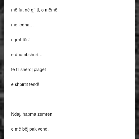
më fut në gji ti, o mëmë,
me ledha…
ngrohtësi
e dhembshuri…
të t’i shëroj plagët
e shpirtit tënd!
Ndaj, hapma zemrën
e më bëj pak vend,