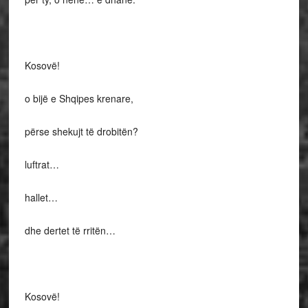
Kosovë!
o bijë e Shqipes krenare,
përse shekujt të drobitën?
luftrat…
hallet…
dhe dertet të rritën…
Kosovë!