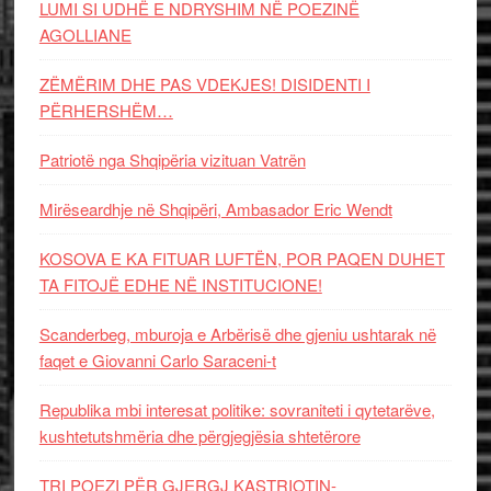
LUMI SI UDHË E NDRYSHIM NË POEZINË
AGOLLIANE
ZËMËRIM DHE PAS VDEKJES! DISIDENTI I
PËRHERSHËM…
Patriotë nga Shqipëria vizituan Vatrën
Mirëseardhje në Shqipëri, Ambasador Eric Wendt
KOSOVA E KA FITUAR LUFTËN, POR PAQEN DUHET
TA FITOJË EDHE NË INSTITUCIONE!
Scanderbeg, mburoja e Arbërisë dhe gjeniu ushtarak në
faqet e Giovanni Carlo Saraceni-t
Republika mbi interesat politike: sovraniteti i qytetarëve,
kushtetutshmëria dhe përgjegjësia shtetërore
TRI POEZI PËR GJERGJ KASTRIOTIN-