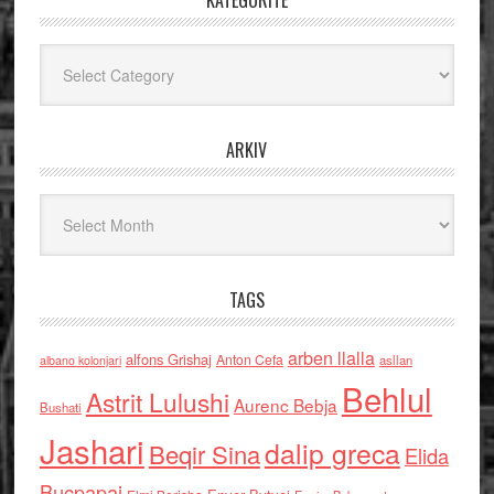
KATEGORITË
Kategoritë
ARKIV
Arkiv
TAGS
arben llalla
alfons Grishaj
Anton Cefa
asllan
albano kolonjari
Behlul
Astrit Lulushi
Aurenc Bebja
Bushati
Jashari
dalip greca
Beqir Sina
Elida
Buçpapaj