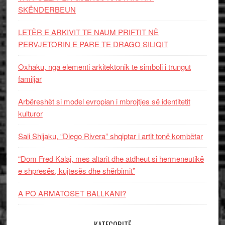
SKËNDERBEUN
LETËR E ARKIVIT TE NAUM PRIFTIT NË
PERVJETORIN E PARE TE DRAGO SILIQIT
Oxhaku, nga elementi arkitektonik te simboli i trungut
familjar
Arbëreshët si model evropian i mbrojtjes së identitetit
kulturor
Sali Shijaku, “Diego Rivera” shqiptar i artit tonë kombëtar
“Dom Fred Kalaj, mes altarit dhe atdheut si hermeneutikë
e shpresës, kujtesës dhe shërbimit”
A PO ARMATOSET BALLKANI?