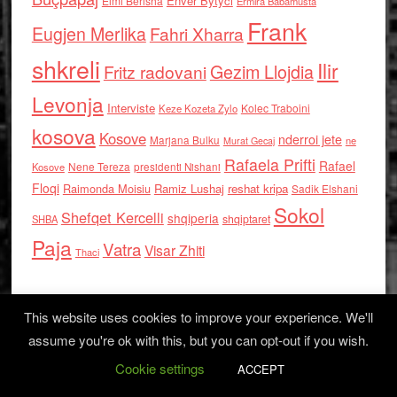
Enver Bytyci
Elmi Berisha
Ermira Babamusta
Frank
Eugjen Merlika
Fahri Xharra
shkreli
Ilir
Gezim Llojdia
Fritz radovani
Levonja
Interviste
Kolec Traboini
Keze Kozeta Zylo
kosova
Kosove
nderroi jete
Marjana Bulku
ne
Murat Gecaj
Rafaela Prifti
Rafael
Nene Tereza
Kosove
presidenti Nishani
Floqi
Raimonda Moisiu
Ramiz Lushaj
reshat kripa
Sadik Elshani
Sokol
Shefqet Kercelli
shqiperia
shqiptaret
SHBA
Paja
Vatra
Visar Zhiti
Thaci
This website uses cookies to improve your experience. We'll
assume you're ok with this, but you can opt-out if you wish.
Cookie settings
Log in
ACCEPT