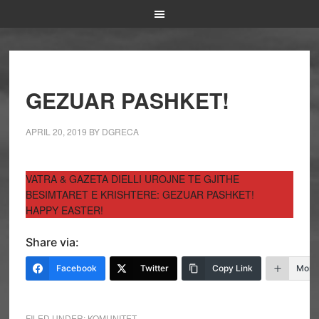
GEZUAR PASHKET!
APRIL 20, 2019
BY
DGRECA
VATRA & GAZETA DIELLI UROJNE TE GJITHE
BESIMTARET E KRISHTERE: GEZUAR PASHKET!
HAPPY EASTER!
Share via:
Facebook
Twitter
Copy Link
More
FILED UNDER:
KOMUNITET