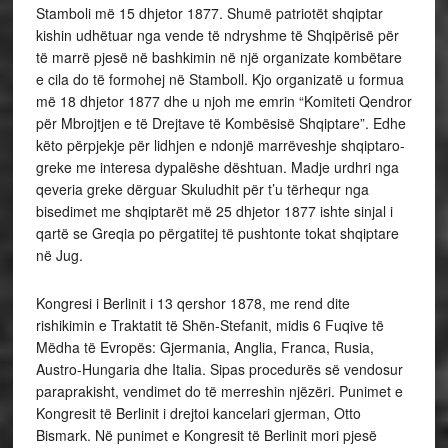
Stamboli më 15 dhjetor 1877. Shumë patriotët shqiptar
kishin udhëtuar nga vende të ndryshme të Shqipërisë për
të marrë pjesë në bashkimin në një organizate kombëtare
e cila do të formohej në Stamboll. Kjo organizatë u formua
më 18 dhjetor 1877 dhe u njoh me emrin “Komiteti Qendror
për Mbrojtjen e të Drejtave të Kombësisë Shqiptare”. Edhe
këto përpjekje për lidhjen e ndonjë marrëveshje shqiptaro-
greke me interesa dypalëshe dështuan. Madje urdhri nga
qeveria greke dërguar Skuludhit për t’u tërhequr nga
bisedimet me shqiptarët më 25 dhjetor 1877 ishte sinjal i
qartë se Greqia po përgatitej të pushtonte tokat shqiptare
në Jug.
Kongresi i Berlinit i 13 qershor 1878, me rend dite
rishikimin e Traktatit të Shën-Stefanit, midis 6 Fuqive të
Mëdha të Evropës: Gjermania, Anglia, Franca, Rusia,
Austro-Hungaria dhe Italia. Sipas procedurës së vendosur
paraprakisht, vendimet do të merreshin njëzëri. Punimet e
Kongresit të Berlinit i drejtoi kancelari gjerman, Otto
Bismark. Në punimet e Kongresit të Berlinit mori pjesë