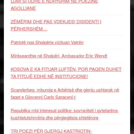
LUMI SI UDHË E NDRYSHIM NË POEZINË
AGOLLIANE
ZËMËRIM DHE PAS VDEKJES! DISIDENTI I
PËRHERSHËM…
Patriotë nga Shqipëria vizituan Vatrën
Mirëseardhje në Shqipëri, Ambasador Eric Wendt
KOSOVA E KA FITUAR LUFTËN, POR PAQEN DUHET
TA FITOJË EDHE NË INSTITUCIONE!
Scanderbeg, mburoja e Arbërisë dhe gjeniu ushtarak në
faqet e Giovanni Carlo Saraceni-t
Republika mbi interesat politike: sovraniteti i qytetarëve,
kushtetutshmëria dhe përgjegjësia shtetërore
TRI POEZI PËR GJERGJ KASTRIOTIN-