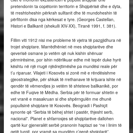
pretendonin ta copëtonin territorin e Shqipërisë dhe e dyta,
të rreshtoheshin përkrah sulltanit dhe të mundoheshin të
përfitonin disa nga kërkesat e tyre. (Georges Castellan,
Histori e Ballkanit (shekulli XIV-XX), Tiranë 1991, f. 381).
Fillim viti 1912 nisi me probleme të vjetra të pazgjidhura në
trojet shqiptare. Marrëdhëniet në mes shqiptarëve dhe
qeverisë osmane jo vetëm që nuk kishin shënuar
përmirësime, por ishin ndërlikuar edhe më tepër duke hyrë
kështu në një rrugë njëdrejtimëshe pa mundësi reale për
t’u riparuar. Vilajeti i Kosovës si zonë më e rëndësishme
gjeostrategjike, për shkak të rrethanave të krijuara ishte në
qendër të vëmendjes jo vetëm të shteteve ballkanikë, por
edhe të Fuqive të Mëdha. Serbia për të formuar shtetin e
vet vranë e masakruan si dhe shpërngulën me dhunë
popullsinë shqiptare të Kosovës. Beogradi i Pashiçit
synonte që “Serbia të bëhej shtet i pastër, thjesht serb,
nacional”. Planet e shfarrosjes së shqiptarëve dallohen
qartë kur gjeneralët serbë pranonin haptazi se “ne i linim të
qetë turqit, por vramë sa mundëm ç’qenë shqiptarë”.