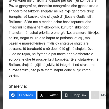
të kërkohet një unifikim Shqiptarë për çeshtjet kombëtare.
Pozita gjeografike, dinamika etnografike dhe gjeopolitika e
shndërrojnë faktorin shqiptar në një nyje qendrore drejt
Europës, së bashku dhe si pjesë dinjitoze e Gadishullit
Ballkanik. Sfida më e madhe është bashkëpunimi dhe
integrimi i gjithanshëm ekonomik, kulturor, shkencor,
financiar, në fushat prioritare energjetike, arsimore, lëvizjes
së lirë, tregut të lirë e të hapur të përbashkët etj., mbi
bazën e marrëdhënieve midis dy shteteve shqiptare,
sovrane, të barabartë e në dobi të të gjithë shqiptarëve
kudo në rajon, në frymën e parimeve ndërkombëtare e
europiane dhe të prosperitetit kombëtar të shqiptarëve, në
Ballkan, drejt të njëjtit objektiv; të integrimit në strukturat
euroatlantike, pse jo ta themi hapur edhe si një komb i
vetëm.
Share via:
Facebook
Twitter
Copy Link
More