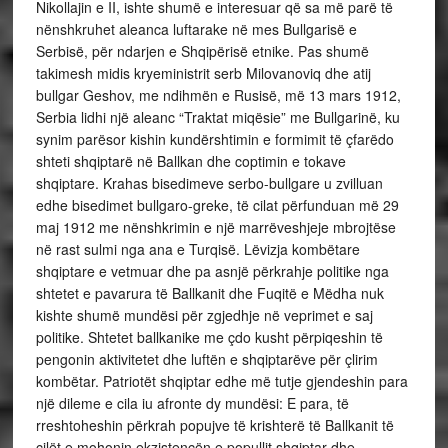
Nikollajin e II, ishte shumë e interesuar që sa më parë të
nënshkruhet aleanca luftarake në mes Bullgarisë e
Serbisë, për ndarjen e Shqipërisë etnike. Pas shumë
takimesh midis kryeministrit serb Milovanoviq dhe atij
bullgar Geshov, me ndihmën e Rusisë, më 13 mars 1912,
Serbia lidhi një aleanc “Traktat miqësie” me Bullgarinë, ku
synim parësor kishin kundërshtimin e formimit të çfarëdo
shteti shqiptarë në Ballkan dhe coptimin e tokave
shqiptare. Krahas bisedimeve serbo-bullgare u zvilluan
edhe bisedimet bullgaro-greke, të cilat përfunduan më 29
maj 1912 me nënshkrimin e një marrëveshjeje mbrojtëse
në rast sulmi nga ana e Turqisë. Lëvizja kombëtare
shqiptare e vetmuar dhe pa asnjë përkrahje politike nga
shtetet e pavarura të Ballkanit dhe Fuqitë e Mëdha nuk
kishte shumë mundësi për zgjedhje në veprimet e saj
politike. Shtetet ballkanike me çdo kusht përpiqeshin të
pengonin aktivitetet dhe luftën e shqiptarëve për çlirim
kombëtar. Patriotët shqiptar edhe më tutje gjendeshin para
një dileme e cila iu afronte dy mundësi: E para, të
rreshtoheshin përkrah popujve të krishterë të Ballkanit të
cilët e mohonin ekzistencën e popullit shqiptar dhe