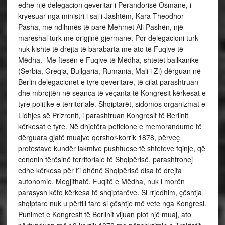
edhe një delegacion qeveritar i Perandorisë Osmane, i
kryesuar nga ministri i saj i Jashtëm, Kara Theodhor
Pasha, me ndihmës të parë Mehmet Ali Pashën, një
mareshal turk me origjinë gjermane. Por delegacioni turk
nuk kishte të drejta të barabarta me ato të Fuqive të
Mëdha. Me ftesën e Fuqive të Mëdha, shtetet ballkanike
(Serbia, Greqia, Bullgaria, Rumania, Mali i Zi) dërguan në
Berlin delegacionet e tyre qeveritare, të cilat parashtruan
dhe mbrojtën në seanca të veçanta të Kongresit kërkesat e
tyre politike e territoriale. Shqiptarët, sidomos organizmat e
Lidhjes së Prizrenit, i parashtruan Kongresit të Berlinit
kërkesat e tyre. Në dhjetëra peticione e memorandume të
dërguara gjatë muajve qershor-korrik 1878, përveç
protestave kundër lakmive pushtuese të shteteve fqinje, që
cenonin tërësinë territoriale të Shqipërisë, parashtrohej
edhe kërkesa për t’i dhënë Shqipërisë disa të drejta
autonomie. Megjithatë, Fuqitë e Mëdha, nuk i morën
parasysh këto kërkesa të shqiptarëve. Si rrjedhim, çështja
shqiptare nuk u përfill fare si çështje më vete nga Kongresi.
Punimet e Kongresit të Berlinit vijuan plot një muaj, ato