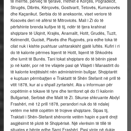
të merrte, përveç të tjerave, rrethet e Korçës, Pogradecit,
Strugës, Dibrës, Kërçovës, Gostivarit, Tetovës, Kumanovës
dhe Kaçanikut. Serbia do të aneksonte, viset veriore të
Kosovës deri në afërsi të Mitrovicës. Mali i Zi do të
përfshinte brenda kufijve të tij, ndër të tjera krahinat
shqiptare të Ulqinit, Krajës, Anamalit, Hotit, Grudës, Tuzit,
Kelmendit, Gucisë, Plavës dhe Rugovës, pra edhe toka të
cilat nuk i kishte pushtuar ushtarakisht gjatë luftës. Kufiri i ri
do të kalonte përmes liqenit të Hotit, liqenit të Shkodrës
dhe lumit të Bunës. Tani tokat shqiptare do të bënin pjesë
jo në katër, por në tre vilajete pasi që Vilajeti i Manastirit do
të kalonte krejtësisht nën administrimin bullgar. Shqiptarët
e kuptuan përmbajtjen e Traktatit të Shën Stefanit në prill të
vitit 1878, kur ai u shpall zyrtarisht. Ata u informuan për
copëtimin e tokave të tyre dhe territoret që do t’i kalonin
Bullgarisë, Serbisë dhe Malit të Zi. Sikurse shkruante Abdyl
Frashëri, më 12 prill 1878, perandori nuk do të ndalej
vetëm me këtë copëtim të trojeve shqiptare. Sipas tij,
Traktati i Shën-Stefanit shënonte vetëm hapin e parë drejt
asgjësimit të plotë të Shqipërisë. Një vlerësim të tillë të
situates e bënte edhe Sami Frashëri. Pasi vinte në dukje