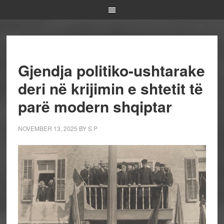
Gjendja politiko-ushtarake
deri në krijimin e shtetit të
parë modern shqiptar
NOVEMBER 13, 2025
BY
S P