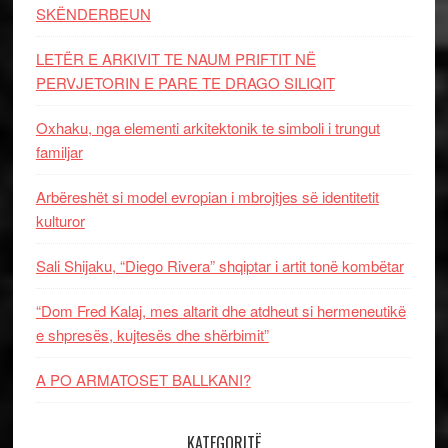
SKËNDERBEUN
LETËR E ARKIVIT TE NAUM PRIFTIT NË
PERVJETORIN E PARE TE DRAGO SILIQIT
Oxhaku, nga elementi arkitektonik te simboli i trungut
familjar
Arbëreshët si model evropian i mbrojtjes së identitetit
kulturor
Sali Shijaku, “Diego Rivera” shqiptar i artit tonë kombëtar
“Dom Fred Kalaj, mes altarit dhe atdheut si hermeneutikë
e shpresës, kujtesës dhe shërbimit”
A PO ARMATOSET BALLKANI?
KATEGORITË