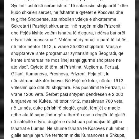
Synimi i ushtrisë serbe ishte: “Të shfarosim shqiptarët!” dhe
kudo shkelën serbët, në fshatrat e qytetet e Kosovës dhe
të gjithë Shqipërisë, ata mbollën vdekje e shkatërrime.
Sekretari i Pashiçit shkruante: “në rrugën midis Prizrenit
dhe Pejës kishte vetëm fshatra të djegura, ndërsa banorët
e tyre ishin masakruar”. Vetëm në dy muajt e parë të luftës,
në tetor-nëntor 1912, u vranë 25.000 shqiptarë. Vrasja e
shqiptarëve ishte programuar zyrtarisht nga Beogradi, që
kishte urdhëruar “të mos lihej asnjë gjurmë shqiptare në
ato vise”. Qytete të tëra, si Prishtina, Vuçiterna, Ferizaj,
Gjilani, Kumanova, Presheva, Prizreni, Peja etj., iu
nënshtruan shkatërrimeve. Në Pejë në tetor, nëntor 1912
vriteshin çdo ditë 25 shqiptarë. Pas pushtimit të Ferizajt, u
vranë 1200 veta. Serbet pasi shtypën qëndresën e 2 000
lumjanëve në Kukës, në tetor 1912, masakruan 700 veta
në Lumës, duke përfshirë pleqtë, gratë, fëmijët e madje
edhe ata të sapo lindur që u therrën ose u dogjën të gjallë
në shtëpitë e tyre, dogjën e rrafshuan pothuajse të gjitha
fshatrat e Lumës. Në shumë fshatra të Kosovës nuk mbeti i
gjallë asnjë njeri. Në territorin midis Kumanovës e Shkupit,