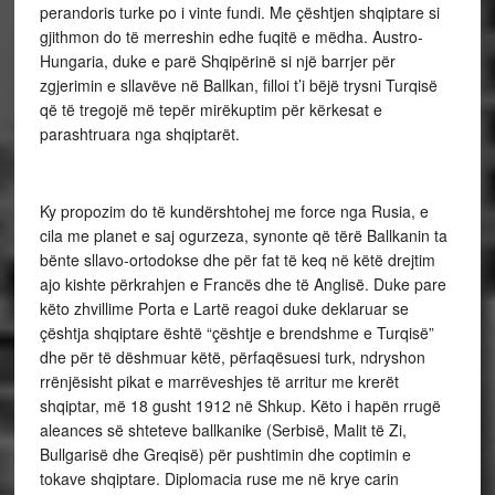
perandoris turke po i vinte fundi. Me çështjen shqiptare si
gjithmon do të merreshin edhe fuqitë e mëdha. Austro-
Hungaria, duke e parë Shqipërinë si një barrjer për
zgjerimin e sllavëve në Ballkan, filloi t’i bëjë trysni Turqisë
që të tregojë më tepër mirëkuptim për kërkesat e
parashtruara nga shqiptarët.
Ky propozim do të kundërshtohej me force nga Rusia, e
cila me planet e saj ogurzeza, synonte që tërë Ballkanin ta
bënte sllavo-ortodokse dhe për fat të keq në këtë drejtim
ajo kishte përkrahjen e Francës dhe të Anglisë. Duke pare
këto zhvillime Porta e Lartë reagoi duke deklaruar se
çështja shqiptare është “çështje e brendshme e Turqisë”
dhe për të dëshmuar këtë, përfaqësuesi turk, ndryshon
rrënjësisht pikat e marrëveshjes të arritur me krerët
shqiptar, më 18 gusht 1912 në Shkup. Këto i hapën rrugë
aleances së shteteve ballkanike (Serbisë, Malit të Zi,
Bullgarisë dhe Greqisë) për pushtimin dhe coptimin e
tokave shqiptare. Diplomacia ruse me në krye carin