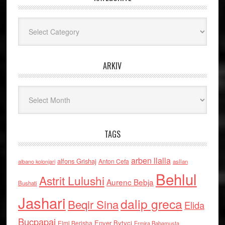
Kategoritë
ARKIV
Arkiv
TAGS
arben llalla
alfons Grishaj
Anton Cefa
asllan
albano kolonjari
Behlul
Astrit Lulushi
Aurenc Bebja
Bushati
Jashari
dalip greca
Beqir Sina
Elida
Buçpapaj
Enver Bytyci
Elmi Berisha
Ermira Babamusta