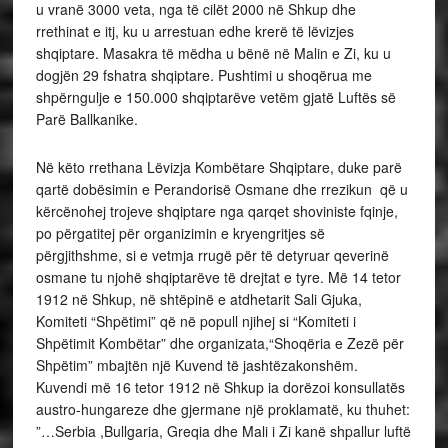
u vranë 3000 veta, nga të cilët 2000 në Shkup dhe
rrethinat e itj, ku u arrestuan edhe krerë të lëvizjes
shqiptare. Masakra të mëdha u bënë në Malin e Zi, ku u
dogjën 29 fshatra shqiptare. Pushtimi u shoqërua me
shpërngulje e 150.000 shqiptarëve vetëm gjatë Luftës së
Parë Ballkanike.
Në këto rrethana Lëvizja Kombëtare Shqiptare, duke parë
qartë dobësimin e Perandorisë Osmane dhe rrezikun që u
kërcënohej trojeve shqiptare nga qarqet shoviniste fqinje,
po përgatitej për organizimin e kryengritjes së
përgjithshme, si e vetmja rrugë për të detyruar qeverinë
osmane tu njohë shqiptarëve të drejtat e tyre. Më 14 tetor
1912 në Shkup, në shtëpinë e atdhetarit Sali Gjuka,
Komiteti “Shpëtimi” që në popull njihej si “Komiteti i
Shpëtimit Kombëtar” dhe organizata,“Shoqëria e Zezë për
Shpëtim” mbajtën një Kuvend të jashtëzakonshëm.
Kuvendi më 16 tetor 1912 në Shkup ia dorëzoi konsullatës
austro-hungareze dhe gjermane një proklamatë, ku thuhet:
”…Serbia ,Bullgaria, Greqia dhe Mali i Zi kanë shpallur luftë