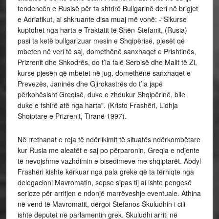
tendencën e Rusisë për ta shtrirë Bullgarinë deri në brigjet
e Adriatikut, ai shkruante disa muaj më vonë: -“Sikurse
kuptohet nga harta e Traktatit të Shën-Stefanit, (Rusia)
pasi ta ketë bullgarizuar mesin e Shqipërisë, pjesët që
mbeten në veri të saj, domethënë sanxhaqet e Prishtinës,
Prizrenit dhe Shkodrës, do t’ia falë Serbisë dhe Malit të Zi,
kurse pjesën që mbetet në jug, domethënë sanxhaqet e
Prevezës, Janinës dhe Gjirokastrës do t’ia japë
përkohësisht Greqisë, duke e zhdukur Shqipërinë, bile
duke e fshirë atë nga harta”. (Kristo Frashëri, Lidhja
Shqiptare e Prizrenit, Tiranë 1997).
Në rrethanat e reja të ndërlikimit të situatës ndërkombëtare
kur Rusia me aleatët e saj po përparonin, Greqia e ndjente
të nevojshme vazhdimin e bisedimeve me shqiptarët. Abdyl
Frashëri kishte kërkuar nga pala greke që ta tërhiqte nga
delegacioni Mavromatin, sepse sipas tij ai ishte pengesë
serioze për arritjen e ndonjë marrëveshje eventuale. Athina
në vend të Mavromatit, dërgoi Stefanos Skuludhin i cili
ishte deputet në parlamentin grek. Skuludhi arriti në