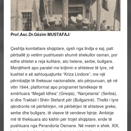
Prof.Asc.Dr.Gëzim MUSTAFAJ
/
Çeshtja kombëtare shqiptare, qysh nga lindja e saj, pati
përballë jo vetëm pushtuesin shumë shekullor osman, por
edhe shtetet e reja kufitare, ato helene, serbe, bullgare.
Menjëherë apo paralel me krijimin e shteteve të tyre, në
kushtet e së ashtuquajturës “Kriza Lindore”, me një
përmbajtje të theksuar nacionaliste, ato përpunuan, që në
vitin 1844, platformat apo programet famëkeqe të
emërtuara “Megali Idhea” (Greqia), “Narçetania” (Serbia),
si dhe Traktati i Shën Stefanit për (Bullgarinë). Thelbi i tyre
qëndronte në përfshirjen, në përbërjen të shteteve greke,
serbe dhe bullgare, të viseve të vendeve fqinje. Ambicje
më të theksuara ato kishin për trojet shqiptare, ende të
pushtuara nga Perandoria Osmane. Në mesin e shek. XIX,