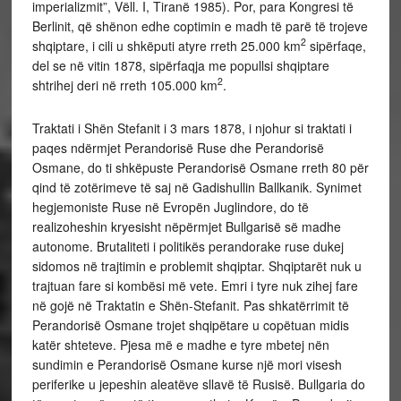
imperializmit”, Vëll. I, Tiranë 1985). Por, para Kongresi të
Berlinit, që shënon edhe coptimin e madh të parë të trojeve
2
shqiptare, i cili u shkëputi atyre rreth 25.000 km
sipërfaqe,
del se në vitin 1878, sipërfaqja me popullsi shqiptare
2
shtrihej deri në rreth 105.000 km
.
Traktati i Shën Stefanit i 3 mars 1878, i njohur si traktati i
paqes ndërmjet Perandorisë Ruse dhe Perandorisë
Osmane, do ti shkëpuste Perandorisë Osmane rreth 80 për
qind të zotërimeve të saj në Gadishullin Ballkanik. Synimet
hegjemoniste Ruse në Evropën Juglindore, do të
realizoheshin kryesisht nëpërmjet Bullgarisë së madhe
autonome. Brutaliteti i politikës perandorake ruse dukej
sidomos në trajtimin e problemit shqiptar. Shqiptarët nuk u
trajtuan fare si kombësi më vete. Emri i tyre nuk zihej fare
në gojë në Traktatin e Shën-Stefanit. Pas shkatërrimit të
Perandorisë Osmane trojet shqipëtare u copëtuan midis
katër shteteve. Pjesa më e madhe e tyre mbetej nën
sundimin e Perandorisë Osmane kurse një mori visesh
periferike u jepeshin aleatëve sllavë të Rusisë. Bullgaria do