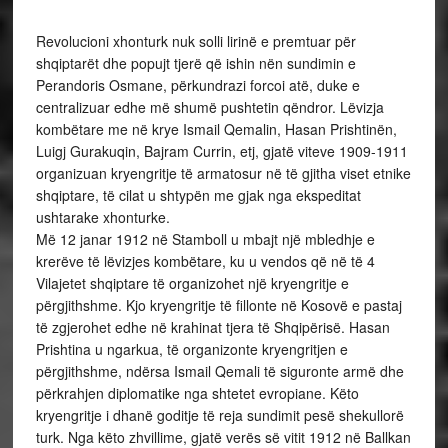
Revolucioni xhonturk nuk solli lirinë e premtuar për
shqiptarët dhe popujt tjerë që ishin nën sundimin e
Perandoris Osmane, përkundrazi forcoi atë, duke e
centralizuar edhe më shumë pushtetin qëndror. Lëvizja
kombëtare me në krye Ismail Qemalin, Hasan Prishtinën,
Luigj Gurakuqin, Bajram Currin, etj, gjatë viteve 1909-1911
organizuan kryengritje të armatosur në të gjitha viset etnike
shqiptare, të cilat u shtypën me gjak nga ekspeditat
ushtarake xhonturke.
Më 12 janar 1912 në Stamboll u mbajt një mbledhje e
krerëve të lëvizjes kombëtare, ku u vendos që në të 4
Vilajetet shqiptare të organizohet një kryengritje e
përgjithshme. Kjo kryengritje të fillonte në Kosovë e pastaj
të zgjerohet edhe në krahinat tjera të Shqipërisë. Hasan
Prishtina u ngarkua, të organizonte kryengritjen e
përgjithshme, ndërsa Ismail Qemali të siguronte armë dhe
përkrahjen diplomatike nga shtetet evropiane. Këto
kryengritje i dhanë goditje të reja sundimit pesë shekullorë
turk. Nga këto zhvillime, gjatë verës së vitit 1912 në Ballkan