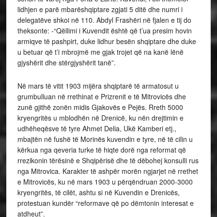
lidhjen e parë mbarëshqiptare zgjati 5 ditë dhe numri i
delegatëve shkoi në 110. Abdyl Frashëri në fjalen e tij do
theksonte: -“Qëllimi i Kuvendit është që t’ua presim hovin
armiqve të pashpirt, duke lidhur besën shqiptare dhe duke
u betuar që t’i mbrojmë me gjak trojet që na kanë lënë
gjyshërit dhe stërgjyshërit tanë”.
Në mars të vitit 1903 mijëra shqiptarë të armatosut u
grumbulluan në rrethinat e Prizrenit e të Mitrovicës dhe
zunë gjithë zonën midis Gjakovës e Pejës. Rreth 5000
kryengritës u mblodhën në Drenicë, ku nën drejtimin e
udhëheqësve të tyre Ahmet Delia, Ukë Kamberi etj.,
mbajtën në fushë të Morinës kuvendin e tyre, në të cilin u
kërkua nga qeveria turke të hiqte dorë nga reformat që
rrezikonin tërësinë e Shqipërisë dhe të dëbohej konsulli rus
nga Mitrovica. Karakter të ashpër morën ngjarjet në rrethet
e Mitrovicës, ku në mars 1903 u përqëndruan 2000-3000
kryengritës, të cilët, ashtu si në Kuvendin e Drenicës,
protestuan kundër “reformave që po dëmtonin interesat e
atdheut”.