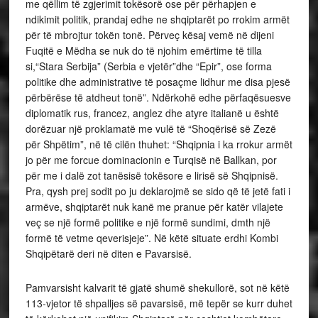
me qëllim të zgjerimit tokësorë ose për përhapjen e
ndikimit politik, prandaj edhe ne shqiptarët po rrokim armët
për të mbrojtur tokën tonë. Përveç kësaj vemë në dijeni
Fuqitë e Mëdha se nuk do të njohim emërtime të tilla
si,“Stara Serbija” (Serbia e vjetër”dhe “Epir”, ose forma
politike dhe administrative të posaçme lidhur me disa pjesë
përbërëse të atdheut tonë”. Ndërkohë edhe përfaqësuesve
diplomatik rus, francez, anglez dhe atyre italianë u është
dorëzuar një proklamatë me vulë të “Shoqërisë së Zezë
për Shpëtim”, në të cilën thuhet: “Shqipnia i ka rrokur armët
jo për me forcue dominacionin e Turqisë në Ballkan, por
për me i dalë zot tanësisë tokësore e lirisë së Shqipnisë.
Pra, qysh prej sodit po ju deklarojmë se sido që të jetë fati i
armëve, shqiptarët nuk kanë me pranue për katër vilajete
veç se një formë politike e një formë sundimi, dmth një
formë të vetme qeverisjeje”. Në këtë situate erdhi Kombi
Shqipëtarë deri në diten e Pavarsisë.
Pamvarsisht kalvarit të gjatë shumë shekullorë, sot në këtë
113-vjetor të shpalljes së pavarsisë, më tepër se kurr duhet