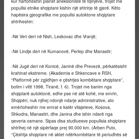
kur hartoheshin planet aneksioniste të fqinjëve, trojet me
popullsi etnike shqiptare kishin një shtrirje të gjerë. Këto
hapësira gjeografike me popullsi autoktone shqiptare
shtriheshin:
-Në Veri deri në Nish, Leskovac dhe Vranjë;
-Në Lindje deri në Kumanovë, Perlep dhe Manastir;
-Në Jugë deri në Konicë, Janinë dhe Prevezë, përkatësisht
krahinat ekstreme. (Akademia e Shkencave e RSH,
“Platformë për zgjidhjen e çështjes kombëtare shqiptare”,
botim i vitit 1998, Tiranë, f. 6). Trojet me banim nga
shqiptarë autoktonë, edhe pse në atë kohë, me emrin,
Shqipëri, nuk njihej ndonjë ndarje administrative, ato
emërtoheshin me emrat e katër vilajeteve, Kosova,
Shkodra, Manastiri, dhe Janina dhe ishin ndarë nga
qeveria osmane. Sipas disa studiuesve popullsia shqiptare
shtrihej në një sipërfaqe prej 90.000 km. (Arben Puto,
“Çështja shqiptare në aktet ndërkombëtare të periudhës së