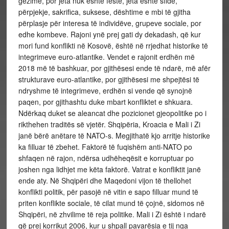
gëzime, por jeta nuk është festë, jeta është sfidë,
përpjekje, sakrifica, suksese, dështime e mbi të gjitha
përplasje për interesa të individëve, grupeve sociale, por
edhe kombeve. Rajoni ynë prej gati dy dekadash, që kur
mori fund konflikti në Kosovë, është në rrjedhat historike të
integrimeve euro-atlantike. Vendet e rajonit erdhën më
2018 më të bashkuar, por gjithësesi ende të ndarë, më afër
strukturave euro-atlantike, por gjithësesi me shpejtësi të
ndryshme të integrimeve, erdhën si vende që synojnë
paqen, por gjithashtu duke mbart konfliktet e shkuara.
Ndërkaq duket se aleancat dhe pozicionet gjeopolitike po i
rikthehen traditës së vjetër. Shqipëria, Kroacia e Mali i Zi
janë bërë anëtare të NATO-s. Megjithatë kjo arritje historike
ka filluar të zbehet. Faktorë të fuqishëm anti-NATO po
shfaqen në rajon, ndërsa udhëheqësit e korruptuar po
joshen nga lidhjet me këta faktorë. Vatrat e konfliktit janë
ende aty. Në Shqipëri dhe Maqedoni vijon të thellohet
konflikti politik, për pasojë në vitin e sapo filluar mund të
priten konflikte sociale, të cilat mund të çojnë, sidomos në
Shqipëri, në zhvilime të reja politike. Mali i Zi është i ndarë
që prej korrikut 2006, kur u shpall pavarësia e tij nga