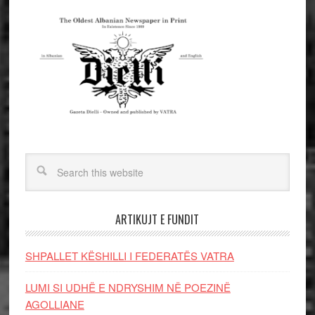
ARTIKUJT E FUNDIT
SHPALLET KËSHILLI I FEDERATËS VATRA
LUMI SI UDHË E NDRYSHIM NË POEZINË
AGOLLIANE