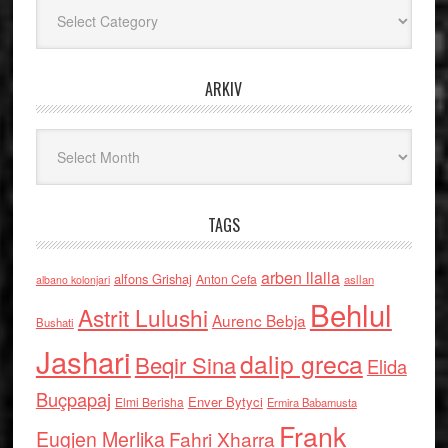
Kategoritë
ARKIV
Arkiv
TAGS
arben llalla
alfons Grishaj
Anton Cefa
asllan
albano kolonjari
Behlul
Astrit Lulushi
Aurenc Bebja
Bushati
Jashari
dalip greca
Beqir Sina
Elida
Buçpapaj
Enver Bytyci
Elmi Berisha
Ermira Babamusta
Frank
Eugjen Merlika
Fahri Xharra