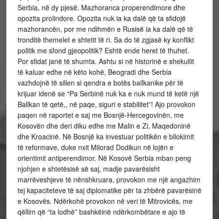
Serbia, në dy pjesë. Mazhoranca properendimore dhe
opozita prolindore. Opozita nuk ia ka dalë që ta sfidojë
mazhorancën, por me ndihmën e Rusisë ia ka dalë që të
tronditë themelet e shtetit të ri. Sa do të zgjasë ky konflikt
politik me sfond gjeopolitik? Eshtë ende heret të thuhet.
Por sfidat janë të shumta. Ashtu si në historinë e shekullit
të kaluar edhe në këto kohë, Beogradi dhe Serbia
vazhdojnë të sillen si qendra e botës ballkanike për të
krijuar idenë se “Pa Serbinë nuk ka e nuk mund të ketë një
Ballkan të qetë,, në paqe, siguri e stabilitet”! Ajo provokon
paqen në raportet e saj me Bosnjë-Hercegovinën, me
Kosovën dhe deri diku edhe me Malin e Zi, Maqedoninë
dhe Kroacinë. Në Bosnjë ka investuar politikën e bllokimit
të reformave, duke nxit Milorad Dodikun në lojën e
orientimit antiperendimor. Në Kosovë Serbia mban peng
njohjen e shtetësisë së saj, madje pavarësisht
marrëveshjeve të nënshkruara, provokon me një angazhim
tej kapaciteteve të saj diplomatike për ta zhbërë pavarësinë
e Kosovës. Ndërkohë provokon në veri të Mitrovicës, me
qëllim që “ta lodhë” bashkëinë ndërkombëtare e ajo të