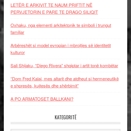
LETËR E ARKIVIT TE NAUM PRIFTIT NË
PERVJETORIN E PARE TE DRAGO SILIQIT
Oxhaku, nga elementi arkitektonik te simboli i trungut
familjar
Arbëreshët si model evropian i mbrojtjes së identitetit
kulturor
Sali Shijaku, “Diego Rivera” shqiptar i artit tonë kombëtar
“Dom Fred Kalaj, mes altarit dhe atdheut si hermeneutikë
e shpresës, kujtesës dhe shërbimit”
A PO ARMATOSET BALLKANI?
KATEGORITË