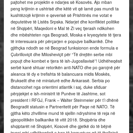
pajtohet me projektin e ndarjes së Kosovës. Ajo mban
peng krijimin e ushtrisë dhe këtë vit që lamë pas mundi ta
kushtëzojë krijimin e qeverisë së Prishtinës me votat e
deputetëve të Listës Srpska. Ndarjet dhe konfliktet politike
në Shqipëri, Maqedoni e Mal të Zi veç tjerash ndikohen
dhe mbështeten nga Beogradi, Moska e kryeqytete të tjera
të interesuara për përçarjen e popujve ballkanikë. Dhe
gjithçka ndodh se në Beograd funksionon ende formula e
Çubrilloviçit dhe Milosheviçit për “Të drejtën serbe mbi
popujt dhe kombet e tjera të ish-Jugosllavisë”! Udhëheqësit
serbë kanë shtuar retorikën anti-NATO dhe po garojnë për
aleanca të dy e trefishta të balancuara midis Moskës,
Brukselit dhe në miniaturë edhe Ankarasë. Serbia po
distancohet nga orientimi atlantik i saj, duke sfiduar
përpjekjet e ish-ministrit të Punëve të Jashtme, sot
president i RFGJ, Frank – Walter Steinmeier për t’i dhënë
Beogradit statusin e Partneritetit për Paqe në NATO. Të
gjitha këto zhvillime mund të sjellin ndryshime të reja në
gjeopolitikën ballkanike të vitit 2018. Shqipëria dhe
shqiptarët në Shqipëri, Kosovë dhe gjetkë do të bëjnë
trysni mbi udhëheqësit e tyre të korruptuar që të thellojnë