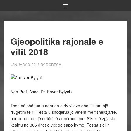
Gjeopolitika rajonale e
vitit 2018
JANUARY 3, 2018
BY
DGRECA
Nga Prof. Asoc. Dr. Enver Bytyçi /
Tashmë shënuam ndarjen e dy viteve dhe filluam një
rrugëtim të ri. Festa u shoqërua jo vetëm me fishekzjarre,
por edhe me një qetësi të admirueshme. Sikur të zgjaste
kështu në 365 ditët e vitit që sapo hymë! Festat sjellin