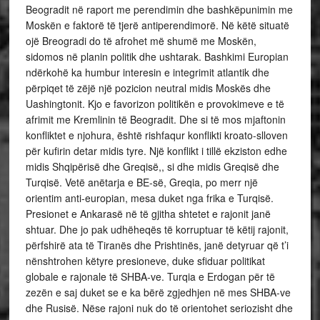
Beogradit në raport me perendimin dhe bashkëpunimin me
Moskën e faktorë të tjerë antiperendimorë. Në këtë situatë
ojë Breogradi do të afrohet më shumë me Moskën,
sidomos në planin politik dhe ushtarak. Bashkimi Europian
ndërkohë ka humbur interesin e integrimit atlantik dhe
përpiqet të zëjë një pozicion neutral midis Moskës dhe
Uashingtonit. Kjo e favorizon politikën e provokimeve e të
afrimit me Kremlinin të Beogradit. Dhe si të mos mjaftonin
konfliktet e njohura, është rishfaqur konflikti kroato-slloven
për kufirin detar midis tyre. Një konflikt i tillë ekziston edhe
midis Shqipërisë dhe Greqisë,, si dhe midis Greqisë dhe
Turqisë. Vetë anëtarja e BE-së, Greqia, po merr një
orientim anti-europian, mesa duket nga frika e Turqisë.
Presionet e Ankarasë në të gjitha shtetet e rajonit janë
shtuar. Dhe jo pak udhëheqës të korruptuar të këtij rajonit,
përfshirë ata të Tiranës dhe Prishtinës, janë detyruar që t’i
nënshtrohen këtyre presioneve, duke sfiduar politikat
globale e rajonale të SHBA-ve. Turqia e Erdogan për të
zezën e saj duket se e ka bërë zgjedhjen në mes SHBA-ve
dhe Rusisë. Nëse rajoni nuk do të orientohet seriozisht dhe