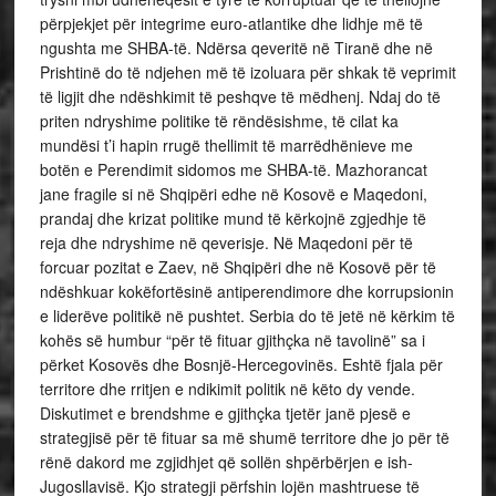
përpjekjet për integrime euro-atlantike dhe lidhje më të
ngushta me SHBA-të. Ndërsa qeveritë në Tiranë dhe në
Prishtinë do të ndjehen më të izoluara për shkak të veprimit
të ligjit dhe ndëshkimit të peshqve të mëdhenj. Ndaj do të
priten ndryshime politike të rëndësishme, të cilat ka
mundësi t’i hapin rrugë thellimit të marrëdhënieve me
botën e Perendimit sidomos me SHBA-të. Mazhorancat
jane fragile si në Shqipëri edhe në Kosovë e Maqedoni,
prandaj dhe krizat politike mund të kërkojnë zgjedhje të
reja dhe ndryshime në qeverisje. Në Maqedoni për të
forcuar pozitat e Zaev, në Shqipëri dhe në Kosovë për të
ndëshkuar kokëfortësinë antiperendimore dhe korrupsionin
e liderëve politikë në pushtet. Serbia do të jetë në kërkim të
kohës së humbur “për të fituar gjithçka në tavolinë” sa i
përket Kosovës dhe Bosnjë-Hercegovinës. Eshtë fjala për
territore dhe rritjen e ndikimit politik në këto dy vende.
Diskutimet e brendshme e gjithçka tjetër janë pjesë e
strategjisë për të fituar sa më shumë territore dhe jo për të
rënë dakord me zgjidhjet që sollën shpërbërjen e ish-
Jugosllavisë. Kjo strategji përfshin lojën mashtruese të