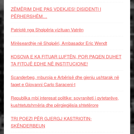
ZËMËRIM DHE PAS VDEKJES! DISIDENTI I
PËRHERSHËM…
Patriotë nga Shqipëria vizituan Vatrën
Mirëseardhje në Shqipëri, Ambasador Eric Wendt
KOSOVA E KA FITUAR LUFTËN, POR PAQEN DUHET
TA FITOJË EDHE NË INSTITUCIONE!
Scanderbeg, mburoja e Arbërisë dhe gjeniu ushtarak në
faqet e Giovanni Carlo Saraceni-t
Republika mbi interesat politike: sovraniteti i qytetarëve,
kushtetutshmëria dhe përgjegjësia shtetërore
TRI POEZI PËR GJERGJ KASTRIOTIN-
SKËNDERBEUN