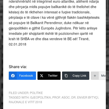
ndershmërisht në integrimet euro-atlantike, atëherë ndarja
dhe përçarja midis popujve ballkanikë do të thellohet dhe
kësisoj do të rikthehen interesat e fuqive tradicionale,
përplasja e të cilave i ka vënë gjithnjë flakën bashkëjetesës
së popujve të Ballkanit Perendimor, duke ndikuar në
gjeopolitikën e gjithë Europës Juglindore. Për këto arësye
imediate për shqiptarët është të pozicionohen qartë në
krah të SHBA-ve dhe disa vendeve të BE-së! Tiranë,
02.01.2018
Share via:
Facebook
Twitter
Copy Link
More
FILED UNDER:
POLITIKE
TAGGED WITH:
GJEOPOLITIKA
,
PROF. ASOC. DR. ENVER BYTYÇI
,
RAJONALE E VITIT 2018