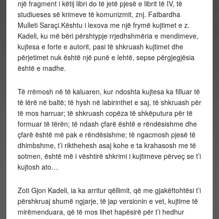
një fragment i këtij libri do të jetë pjesë e librit të IV, të
studiueses së krimeve të komunizmit, znj. Fatbardha
Mulleti Saraçi.Kështu i lexova me një frymë kujtimet e z.
Kadeli, ku më bëri përshtypje rrjedhshmëria e mendimeve,
kujtesa e forte e autorit, pasi të shkruash kujtimet dhe
përjetimet nuk është një punë e lehtë, sepse përgjegjësia
është e madhe.
Të rrëmosh në të kaluaren, kur ndoshta kujtesa ka filluar të
të lërë në baltë; të hysh në labirinthet e saj, të shkruash për
të mos harruar; të shkruash copëza të shkëputura për të
formuar të tërën; të ndash çfarë është e rëndësishme dhe
çfarë është më pak e rëndësishme; të ngacmosh pjesë të
dhimbshme, t’i rikthehesh asaj kohe e ta krahasosh me të
sotmen, është më i vështirë shkrimi i kujtimeve përveç se t’i
kujtosh ato…
Zoti Gjon Kadeli, ia ka arritur qëllimit, që me gjakëftohtësi t’i
përshkruaj shumë ngjarje, të jap versionin e vet, kujtime të
mirëmenduara, që të mos lihet hapësirë për t’i hedhur