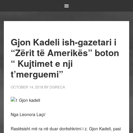
Gjon Kadeli ish-gazetari i
“Zërit të Amerikës” boton
“ Kujtimet e nji
t’merguemi”
OCTOBER 14, 2018
BY
DGRECA
Nga Leonora Laçi/
Rastësisht më ra në duar dorëshkrimi i z. Gjon Kadeli, pasi