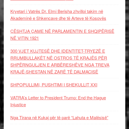
Kryetari i Vatrës Dr. Elmi Berisha zhvilloi takim në
Akademinë e Shkencave dhe të Arteve të Kosovës
ÇËSHTJA ÇAME NË PARLAMENTIN E SHQIPËRISË
NË VITIN 1921
300 VJET KUJTESË DHE IDENTITET-TRYEZË E
RRUMBULLAKËT NË OSTROS TË KRAJËS PËR
SHPËRNGULJEN E ARBËRESHËVE NGA TREVA
KRAJË-SHESTAN NË ZARË TË DALMACISË
SHPOPULLIMI, PUSHTIMI I SHEKULLIT XXI
VATRA’s Letter to President Trump: End the Hague
Injustice
Nga Tirana në Kukaj për të parë “Lahuta e Malësisë”