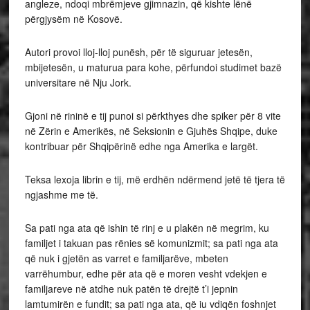
angleze, ndoqi mbrëmjeve gjimnazin, që kishte lënë
përgjysëm në Kosovë.
Autori provoi lloj-lloj punësh, për të siguruar jetesën,
mbijetesën, u maturua para kohe, përfundoi studimet bazë
universitare në Nju Jork.
Gjoni në rininë e tij punoi si përkthyes dhe spiker për 8 vite
në Zërin e Amerikës, në Seksionin e Gjuhës Shqipe, duke
kontribuar për Shqipërinë edhe nga Amerika e largët.
Teksa lexoja librin e tij, më erdhën ndërmend jetë të tjera të
ngjashme me të.
Sa pati nga ata që ishin të rinj e u plakën në megrim, ku
familjet i takuan pas rënies së komunizmit; sa pati nga ata
që nuk i gjetën as varret e familjarëve, mbeten
varrëhumbur, edhe për ata që e moren vesht vdekjen e
familjareve në atdhe nuk patën të drejtë t’i jepnin
lamtumirën e fundit; sa pati nga ata, që iu vdiqën foshnjet