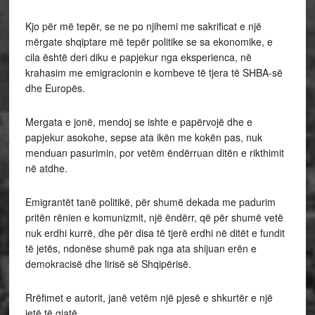
Kjo për më tepër, se ne po njihemi me sakrificat e një
mërgate shqiptare më tepër politike se sa ekonomike, e
cila është deri diku e papjekur nga eksperienca, në
krahasim me emigracionin e kombeve të tjera të SHBA-së
dhe Europës.
Mergata e jonë, mendoj se ishte e papërvojë dhe e
papjekur asokohe, sepse ata ikën me kokën pas, nuk
menduan pasurimin, por vetëm ëndërruan ditën e rikthimit
në atdhe.
Emigrantët tanë politikë, për shumë dekada me padurim
pritën rënien e komunizmit, një ëndërr, që për shumë vetë
nuk erdhi kurrë, dhe për disa të tjerë erdhi në ditët e fundit
të jetës, ndonëse shumë pak nga ata shijuan erën e
demokracisë dhe lirisë së Shqipërisë.
Rrëfimet e autorit, janë vetëm një pjesë e shkurtër e një
jetë të gjatë.