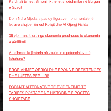
Kardinali Ernest Simoni rikthehet si dëshmitar në Burgun
e Spaçit
Dom Ndre Mjeda, sipas dy figurave monumentale të
letrave shqipe, Ernest Koliqit dhe At Gjergj Fishta
36 vjet tranzicion, nga ekonomia prodhuese te ekonomia
e përfitimit
A ndihmon krijimtaria në zbulimin e potencialeve të
fshehura?
PROF. AHMET QERIQI DHE EPOKA E REZISTENCЁS
DHE LUFTЁS PЁR LIRI!
FORMAT ALTERNATIVE TË EVIDENTIMIT TË
TARIFËS POSTARE NË HISTORINË E POSTËS
SHQIPTARE