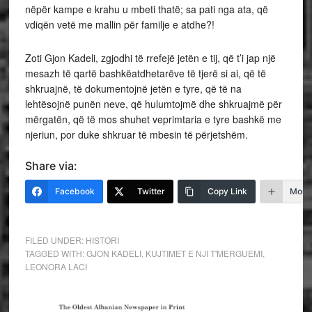
nëpër kampe e krahu u mbeti thatë; sa pati nga ata, që
vdiqën vetë me mallin për familje e atdhe?!
Zoti Gjon Kadeli, zgjodhi të rrefejë jetën e tij, që t’i jap një
mesazh të qartë bashkëatdhetarëve të tjerë si ai, që të
shkruajnë, të dokumentojnë jetën e tyre, që të na
lehtësojnë punën neve, që hulumtojmë dhe shkruajmë për
mërgatën, që të mos shuhet veprimtaria e tyre bashkë me
njeriun, por duke shkruar të mbesin të përjetshëm.
Share via:
Facebook
Twitter
Copy Link
More
FILED UNDER:
HISTORI
TAGGED WITH:
GJON KADELI
,
KUJTIMET E NJI T'MERGUEMI
,
LEONORA LACI