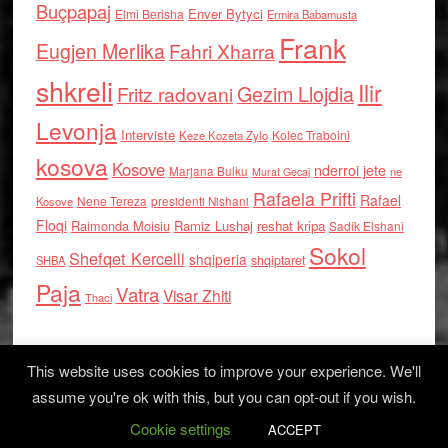
Buçpapaj
Enver Bytyci
Elmi Berisha
Ermira Babamusta
Frank
Eugjen Merlika
Fahri Xharra
shkreli
Ilir
Gezim Llojdia
Fritz radovani
Levonja
Interviste
Kolec Traboini
Keze Kozeta Zylo
kosova
Kosove
nderroi jete
Marjana Bulku
ne
Murat Gecaj
Rafaela Prifti
Rafael
Nene Tereza
Kosove
presidenti Nishani
Floqi
Raimonda Moisiu
Ramiz Lushaj
reshat kripa
Sadik Elshani
Sokol
Shefqet Kercelli
shqiperia
shqiptaret
SHBA
Paja
Vatra
Visar Zhiti
Thaci
This website uses cookies to improve your experience. We'll
assume you're ok with this, but you can opt-out if you wish.
Cookie settings
Log in
ACCEPT