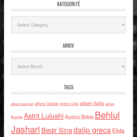
KATEGORITË
Kategoritë
ARKIV
Arkiv
TAGS
arben llalla
alfons Grishaj
Anton Cefa
asllan
albano kolonjari
Behlul
Astrit Lulushi
Aurenc Bebja
Bushati
Jashari
dalip greca
Beqir Sina
Elida