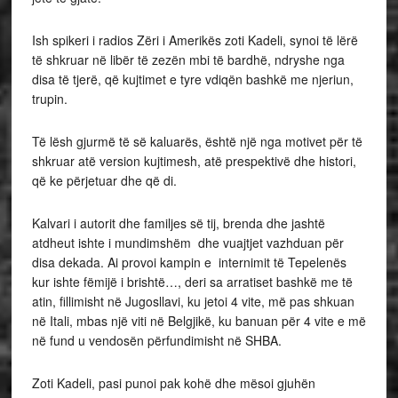
Ish spikeri i radios Zëri i Amerikës zoti Kadeli, synoi të lërë
të shkruar në libër të zezën mbi të bardhë, ndryshe nga
disa të tjerë, që kujtimet e tyre vdiqën bashkë me njeriun,
trupin.
Të lësh gjurmë të së kaluarës, është një nga motivet për të
shkruar atë version kujtimesh, atë prespektivë dhe histori,
që ke përjetuar dhe që di.
Kalvari i autorit dhe familjes së tij, brenda dhe jashtë
atdheut ishte i mundimshëm dhe vuajtjet vazhduan për
disa dekada. Ai provoi kampin e internimit të Tepelenës
kur ishte fëmijë i brishtë…, deri sa arratiset bashkë me të
atin, fillimisht në Jugosllavi, ku jetoi 4 vite, më pas shkuan
në Itali, mbas një viti në Belgjikë, ku banuan për 4 vite e më
në fund u vendosën përfundimisht në SHBA.
Zoti Kadeli, pasi punoi pak kohë dhe mësoi gjuhën