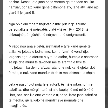
poshtë. Kështu ato janë ca të vërteta që mendon se i ke
harruar, por ato kanë qenë gjithmonë aty, janë aty, janë ajo
çfarë ti je, janë ti.
Nga opinioni mbarëshqiptar, është pritur që shumë
personalitete të mërgatës gjatë vitëve 1944-2018, të
shkruajnë për çështje të ndryshme të emigracionit.
Mirëpo nga ana e tjetër, rrethanat e tyre kanë qenë të
atilla, ku jetesa e lodhshme, komunizmi në vendlidje,
largësia nga të afërmit e tyre në atdhe, humbja e shpresës
se një ditë mund të takohen me të afërmit e tyre të
mbijetuar, i ka demoralizuar ata, dhe nuk kanë gjetur dot
forcën, e nuk kanë mundur të dalin mbi dhimbjet e shpirtit.
Jeta e pasur plot ngjarje e autorit, është e mbushur me
sakrifica, dhe mërgimtarët si ai e kuptojnë më mirë këtë
libër, pasi secili gjenë vehten e tij në të. Këto janë sakrifica
të mëdha, që ia kalojnë mendimeve normale dhe
imagjinatës.