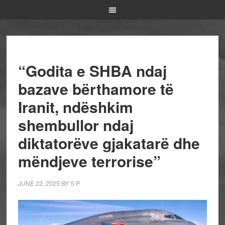
“Godita e SHBA ndaj
bazave bërthamore të
Iranit, ndëshkim
shembullor ndaj
diktatorëve gjakatarë dhe
mëndjeve terrorise”
JUNE 22, 2025
BY
S P