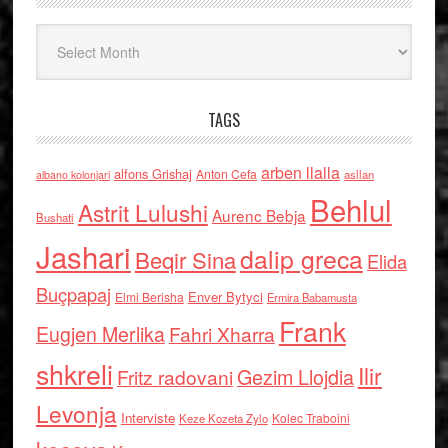
Arkiv
TAGS
arben llalla
alfons Grishaj
Anton Cefa
asllan
albano kolonjari
Behlul
Astrit Lulushi
Aurenc Bebja
Bushati
Jashari
dalip greca
Beqir Sina
Elida
Buçpapaj
Enver Bytyci
Elmi Berisha
Ermira Babamusta
Frank
Eugjen Merlika
Fahri Xharra
shkreli
Ilir
Gezim Llojdia
Fritz radovani
Levonja
Interviste
Kolec Traboini
Keze Kozeta Zylo