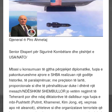
Gjeneral ® Piro Ahmetaj
Senior Ekspert për Sigurinë Kombëtare dhe çështjet e
USA/NATO/
Mbasi u konsumuan të gjitha përpjekjet diplomatike, fuqia e
pakonkurueshme ajrore e SHBA realizuan një goditje
historike, të paralajmëruar, me preçision të lartë,
proporcionale si dhe të përshallëzuar duke i dhënë një
mesazh/NDËSHKIM SHEMBULLOR jo vetëm regjimit të
Teheranit por dhe ndaj diktatorëve të dalldisur nga fuqia e
mbi-Pushtetit (Putinit, Khamenei, Kim Jong, etj, veçmas
apo në aleancë), shteteve si dhe organizatave terroriste që