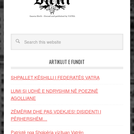
ARTIKUJT E FUNDIT
SHPALLET KËSHILLI I FEDERATËS VATRA
LUMI SI UDHË E NDRYSHIM NË POEZINË
AGOLLIANE
ZËMËRIM DHE PAS VDEKJES! DISIDENTI I
PËRHERSHËM…
Patriotë nga Shqipëria vizituan Vatrën