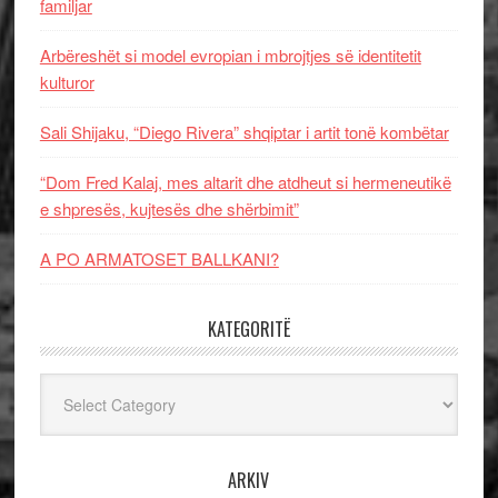
familjar
Arbëreshët si model evropian i mbrojtjes së identitetit
kulturor
Sali Shijaku, “Diego Rivera” shqiptar i artit tonë kombëtar
“Dom Fred Kalaj, mes altarit dhe atdheut si hermeneutikë
e shpresës, kujtesës dhe shërbimit”
A PO ARMATOSET BALLKANI?
KATEGORITË
Kategoritë
ARKIV