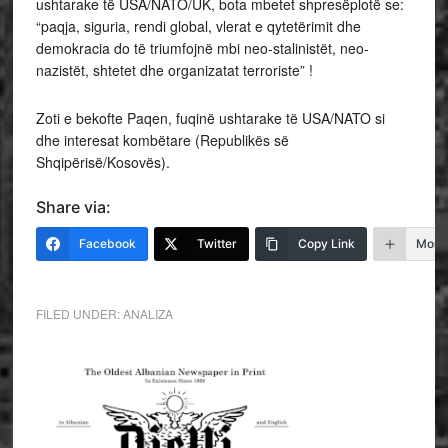
ushtarake të USA/NATO/UK, bota mbetet shpresëplotë se:
“paqja, siguria, rendi global, vlerat e qytetërimit dhe
demokracia do të triumfojnë mbi neo-stalinistët, neo-
nazistët, shtetet dhe organizatat terroriste” !
Zoti e bekofte Paqen, fuqinë ushtarake të USA/NATO si
dhe interesat kombëtare (Republikës së
Shqipërisë/Kosovës).
Share via:
Facebook
Twitter
Copy Link
More
FILED UNDER:
ANALIZA