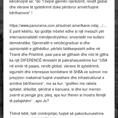
kërcënojnë se: “do “i bejnë gjemën njerëzimit, rendit global
dhe vlerave të qytetërimit duke përdorur armët/fuqinë
bërthamore” !
https://www.panorama.com.al/sulmet-amerikane-ndaj…/…
E parë kështu, kjo goditje mbetet edhe si një mesazh për
internacionalistët mëndjendryshkur, enveristët me kullaro
demokratike, Gjeneralët e vet(de)graduar si dhe
opinionistët e gjithëditur, përfshi fatëkeqesisht edhe në
Tiranë dhe Prishtinë, pasi para së gjithash dhe mbi të gjitha
ka një DIFERENCË tëresisht të pakrahasueshme kur “USA
në emër të paqes, rendit global, vlerave të qytetërimit,
sigurisht dhe interesave kombëtare të ShBA-ve sulmon me
preçizion maksimal fuqinë vrasëtare dhe infrastrukturat e
armëve bërthamore”, me sa kur: “goditen me raketa
spitalet, shkollat, qëndrat e banuara, si dhe kur merren
zvarrë si pengje gra, pleq, apo kur theren si mostra fëmijë
të pafajshëm” ..apo Jo?
Thënë këtë, falë (mirënjohje) fuqisë së pakonkurueshme