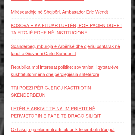
Mirëseardhje në Shqipëri, Ambasador Eric Wendt
KOSOVA E KA FITUAR LUFTËN, POR PAQEN DUHET
TA FITOJË EDHE NË INSTITUCIONE!
Scanderbeg, mburoja e Arbërisë dhe gjeniu ushtarak në
faqet e Giovanni Carlo Saraceni-t
Republika mbi interesat politike: sovraniteti i qytetarëve,
kushtetutshmëria dhe përgjegjësia shtetërore
TRI POEZI PËR GJERGJ KASTRIOTIN-
SKËNDERBEUN
LETËR E ARKIVIT TE NAUM PRIFTIT NË
PERVJETORIN E PARE TE DRAGO SILIQIT
Oxhaku, nga elementi arkitektonik te simboli i trungut