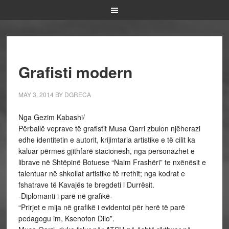
Grafisti modern
MAY 3, 2014
BY
DGRECA
Nga Gezim Kabashi/
Përballë veprave të grafistit Musa Qarri zbulon njëherazi
edhe identitetin e autorit, krijimtaria artistike e të cilit ka
kaluar përmes gjithfarë stacionesh, nga personazhet e
librave në Shtëpinë Botuese “Naim Frashëri” te nxënësit e
talentuar në shkollat artistike të rrethit; nga kodrat e
fshatrave të Kavajës te bregdeti i Durrësit.
-Diplomanti i parë në grafikë-
“Prirjet e mija në grafikë i evidentoi për herë të parë
pedagogu im, Ksenofon Dilo”.