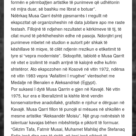
formën e përmbajtjen artistike të punimeve që udhëtonin
në mijra duar, së bashku me librat e botuar”.
Ndërkaq Musa Qarri është pjesmarrës i rregullt në
ekspozitat që organizoheshin në data jubilare apo me raste
festash. Fillojnë të ndjehen rezultatet e kërkimeve të tij, të
cilat mund të përktheheshin edhe në pasoja. Ndonjëri prej
punimeve mbetet në studion e autorit për shkak të
këshillave të miqve, të cilët ndjenin rrezikun e etiketimit të
tyre si “vepra moderniste”. Sidoqoftë, tablotë e Musa Qarrit
në vitet e izolimit të madh arrijnë të kalojnë edhe kufirin
shtetëror. Ato ekspozohen në Kosovë në vitin 1972, ndërsa
në vitin 1983 vepra “Asfaltimi I rrugëve” vlerësohet me
Medalje në Bienalen e Aleksandrisë (Egjypt).
Por suksesi I dytë Musa Qarrin e gjen në Kavajë. Në vitin
1975, kur era e liberalizimit ia kishte lënë vendin
konservatorëve anadollakë, grafistin e njohur e dërguan në
Kavajë. Musa Qarri fillon të punojë si mësues në shkollën e
mesme artistike “Aleksandër Moisiu”. Një grup nxënësish të
talentuar kavajas bëhen mbështetja e piktorit të formuar.
“Gëzim Tafa, Fatmir Musai, Muhamet Mahilaj dhe Stefanaq
Sotja janë disa nga të rinjtë, që tani janë piktorë të