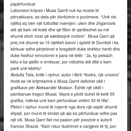
papërfunduar
Laboratori krijues i Musa Qarrit nuk ka receta të
përcaktuara, as data për dorëzimin e punimeve. “Unë nis
njëlloj siç bën një futbollist nxemjen: ulem dhe zhgarravis
atë që kam në kokë dhe që fillon të qartësohet sa më
shumë shoh vizat që saktësojnë motivin”. Musa Qarri që
prej më shumë se 15 vjetësh banor i qytetit të Durrësit i ka
kërkuar edhe përjetimet e bregdetit duke shëtitur herët dhe
duke hedhur emocionet e para në letër. “Ja, ky peisazh
këtu e ka qiellin e errësuar, por ndoshta atë ditë e kam
parë unë kështu”.
Abdulla Tafa, kritik i njohur, autor i librit “Kodra, një univers”
thotë se në krijimtarinë e Musa Qarrit dallohet cikli i
grafikave për Aleksandër Moisiun. Është një cikël i
pambaruar-tregon Musai. Vepra e plotë duhet të ketë 55
grafika, ndërsa unë kam përfunduar vetëm 33 të tilla”.
Piktori i njohur mund të nxjerrë nga dora një vepër shumë
shpejt, por mund të bindet që ajo ka përfunduar edhe pas
një viti. Musa Qarri flet me pasion për poezinë e autorit
francez Shazal. “Kam nisur ilustrimet e vargjeve të tij, por