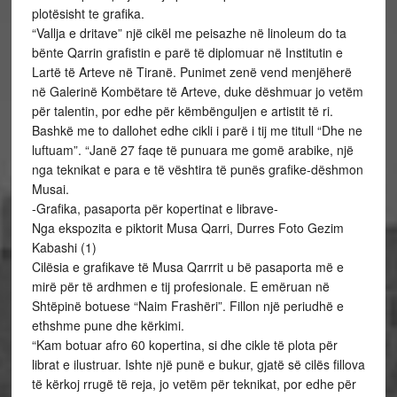
plotësisht te grafika.
“Vallja e dritave” një cikël me peisazhe në linoleum do ta
bënte Qarrin grafistin e parë të diplomuar në Institutin e
Lartë të Arteve në Tiranë. Punimet zenë vend menjëherë
në Galerinë Kombëtare të Arteve, duke dëshmuar jo vetëm
për talentin, por edhe për këmbënguljen e artistit të ri.
Bashkë me to dallohet edhe cikli i parë i tij me titull “Dhe ne
luftuam”. “Janë 27 faqe të punuara me gomë arabike, një
nga teknikat e para e të vështira të punës grafike-dëshmon
Musai.
-Grafika, pasaporta për kopertinat e librave-
Nga ekspozita e piktorit Musa Qarri, Durres Foto Gezim
Kabashi (1)
Cilësia e grafikave të Musa Qarrrit u bë pasaporta më e
mirë për të ardhmen e tij profesionale. E emëruan në
Shtëpinë botuese “Naim Frashëri”. Fillon një periudhë e
ethshme pune dhe kërkimi.
“Kam botuar afro 60 kopertina, si dhe cikle të plota për
librat e ilustruar. Ishte një punë e bukur, gjatë së cilës fillova
të kërkoj rrugë të reja, jo vetëm për teknikat, por edhe për