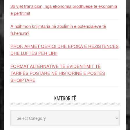
36 vjet tranzicion, nga ekonomia prodhuese te ekonomia
e përfitimit
A ndihmon krijimtaria në zbulimin e potencialeve të
fshehura?
PROF. AHMET QERIQI DHE EPOKA E REZISTENCЁS
DHE LUFTЁS PЁR LIRI!
FORMAT ALTERNATIVE TË EVIDENTIMIT TË
TARIFËS POSTARE NË HISTORINË E POSTËS
SHQIPTARE
KATEGORITË
Kategoritë