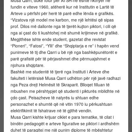
Musa Qarri, duke folur për ATSH-në është rikthyer në
fundin e viteve 1960, atëherë kur në Institutin e Lartë të
Arteve u përfshi për herë të parë edhe lënda e grafikës.
“Vizatova një model me karbon, me një lehtësi që sipas
prof. Dilos më dallonte nga të tjerët-kujton piktori, i cili që
nga ai çast do ti kushtohej më shumë krijimeve në grafikë.
Megjithëse ishte ende student, gazetat dhe revistat
“Pioneri”, “Fatosi”, “Ylli” dhe “Shqiptarja e re” i hapën vend
punimeve të tij dhe Qarri u bë një nga bashkëpunëtorët e
parë grafistë për të përjavshmet dhe përmuajshmet e
njohura shqiptare.
Bashkë me studentë të tjerë nga Instituti i Arteve dhe
fakulteti i letërsisë Musa Qarri udhëton për një javë radhazi
nga Peza drejt Helmësit të Skraparit. Blloqet filluan të
mbushen me përshtypjet që studenti i pikturës mblidhte në
çdo çast. Peisazheve të natyrës iu shtuan edhe
personazhet e shumtë që në vitin 1970 iu përkushtuan
elektrifikimit të fshatrave në të gjithë vendin.
Musa Qarri kishte krijuar ciklet e para tematike, të cilat i
bindën pedagogët e arteve figurative se piktori i ardhshëm
duhet të paraqitej me një punim diplome të mbështetur