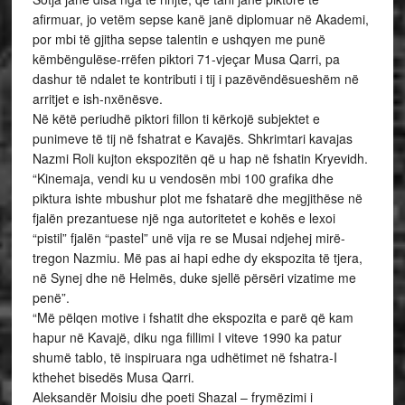
afirmuar, jo vetëm sepse kanë janë diplomuar në Akademi,
por mbi të gjitha sepse talentin e ushqyen me punë
këmbëngulëse-rrëfen piktori 71-vjeçar Musa Qarri, pa
dashur të ndalet te kontributi i tij i pazëvëndësueshëm në
arritjet e ish-nxënësve.
Në këtë periudhë piktori fillon ti kërkojë subjektet e
punimeve të tij në fshatrat e Kavajës. Shkrimtari kavajas
Nazmi Roli kujton ekspozitën që u hap në fshatin Kryevidh.
“Kinemaja, vendi ku u vendosën mbi 100 grafika dhe
piktura ishte mbushur plot me fshatarë dhe megjithëse në
fjalën prezantuese një nga autoritetet e kohës e lexoi
“pistil” fjalën “pastel” unë vija re se Musai ndjehej mirë-
tregon Nazmiu. Më pas ai hapi edhe dy ekspozita të tjera,
në Synej dhe në Helmës, duke sjellë përsëri vizatime me
penë”.
“Më pëlqen motive i fshatit dhe ekspozita e parë që kam
hapur në Kavajë, diku nga fillimi I viteve 1990 ka patur
shumë tablo, të inspiruara nga udhëtimet në fshatra-I
kthehet bisedës Musa Qarri.
Aleksandër Moisiu dhe poeti Shazal – frymëzimi i