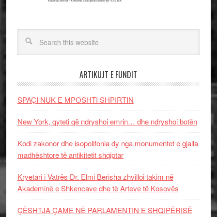
ARTIKUJT E FUNDIT
SPAÇI NUK E MPOSHTI SHPIRTIN
New York, qyteti që ndryshoi emrin… dhe ndryshoi botën
Kodi zakonor dhe isopolifonia dy nga monumentet e gjalla
madhështore të antikitetit shqiptar
Kryetari i Vatrës Dr. Elmi Berisha zhvilloi takim në
Akademinë e Shkencave dhe të Arteve të Kosovës
ÇËSHTJA ÇAME NË PARLAMENTIN E SHQIPËRISË