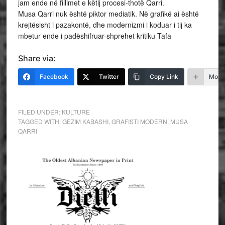
jam ende në fillimet e këtij procesi-thotë Qarri.
Musa Qarri nuk është piktor mediatik. Në grafikë ai është
krejtësisht i pazakontë, dhe modernizmi i koduar i tij ka
mbetur ende i padëshifruar-shprehet kritiku Tafa
Share via:
Facebook
Twitter
Copy Link
More
FILED UNDER:
KULTURE
TAGGED WITH:
GEZIM KABASHI
,
GRAFISTI MODERN
,
MUSA
QARRI