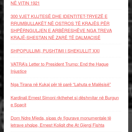
NË VITIN 1921
300 VJET KUJTESË DHE IDENTITET-TRYEZË E
RRUMBULLAKËT NË OSTROS TË KRAJËS PËR
SHPËRNGULJEN E ARBËRESHËVE NGA TREVA
KRAJË-SHESTAN NË ZARË TË DALMACISË
SHPOPULLIMI, PUSHTIMI I SHEKULLIT XXI
VATRA’s Letter to President Trump: End the Hague
Injustice
Nga Tirana në Kukaj për të parë “Lahuta e Malësisë”
Kardinali Ernest Simoni rikthehet si dëshmitar në Burgun
e Spaçit
Dom Ndre Mjeda, sipas dy figurave monumentale të
letrave shqipe, Ernest Koliqit dhe At Gjergj Fishta