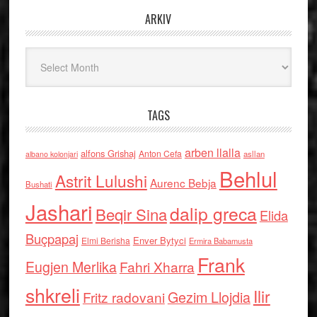
ARKIV
Arkiv
TAGS
arben llalla
alfons Grishaj
Anton Cefa
asllan
albano kolonjari
Behlul
Astrit Lulushi
Aurenc Bebja
Bushati
Jashari
dalip greca
Beqir Sina
Elida
Buçpapaj
Enver Bytyci
Elmi Berisha
Ermira Babamusta
Frank
Eugjen Merlika
Fahri Xharra
shkreli
Ilir
Gezim Llojdia
Fritz radovani