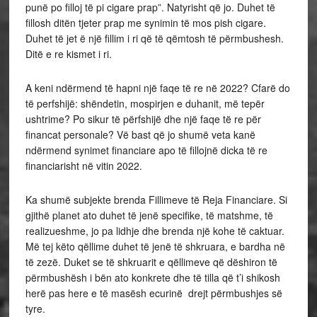
punë po filloj të pi cigare prap”. Natyrisht që jo. Duhet të
fillosh ditën tjeter prap me synimin të mos pish cigare.
Duhet të jet ë një fillim i ri që të qëmtosh të përmbushesh.
Ditë e re kismet i ri.
A keni ndërmend të hapni një faqe të re në 2022? Cfarë do
të perfshijë: shëndetin, mospirjen e duhanit, më tepër
ushtrime? Po sikur të përfshijë dhe një faqe të re për
financat personale? Vë bast që jo shumë veta kanë
ndërmend synimet financiare apo të fillojnë dicka të re
financiarisht në vitin 2022.
Ka shumë subjekte brenda Fillimeve të Reja Financiare. Si
gjithë planet ato duhet të jenë specifike, të matshme, të
realizueshme, jo pa lidhje dhe brenda një kohe të caktuar.
Më tej këto qëllime duhet të jenë të shkruara, e bardha në
të zezë. Duket se të shkruarit e qëllimeve që dëshiron të
përmbushësh i bën ato konkrete dhe të tilla që t’i shikosh
herë pas here e të masësh ecurinë drejt përmbushjes së
tyre.