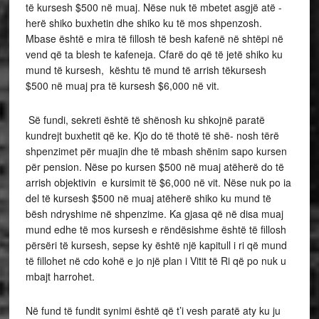
të kursesh $500 në muaj. Nëse nuk të mbetet asgjë atë -
herë shiko buxhetin dhe shiko ku të mos shpenzosh.
Mbase është e mira të fillosh të besh kafenë në shtëpi në
vend që ta blesh te kafeneja. Cfarë do që të jetë shiko ku
mund të kursesh, kështu të mund të arrish tëkursesh
$500 në muaj pra të kursesh $6,000 në vit.
Së fundi, sekreti është të shënosh ku shkojnë paratë
kundrejt buxhetit që ke. Kjo do të thotë të shë- nosh tërë
shpenzimet për muajin dhe të mbash shënim sapo kursen
për pension. Nëse po kursen $500 në muaj atëherë do të
arrish objektivin e kursimit të $6,000 në vit. Nëse nuk po ia
del të kursesh $500 në muaj atëherë shiko ku mund të
bësh ndryshime në shpenzime. Ka gjasa që në disa muaj
mund edhe të mos kursesh e rëndësishme është të fillosh
përsëri të kursesh, sepse ky është një kapitull i ri që mund
të fillohet në cdo kohë e jo një plan i Vitit të Ri që po nuk u
mbajt harrohet.
Në fund të fundit synimi është që t’i vesh paratë aty ku ju