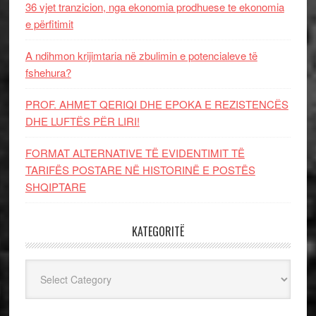
36 vjet tranzicion, nga ekonomia prodhuese te ekonomia
e përfitimit
A ndihmon krijimtaria në zbulimin e potencialeve të
fshehura?
PROF. AHMET QERIQI DHE EPOKA E REZISTENCЁS
DHE LUFTЁS PЁR LIRI!
FORMAT ALTERNATIVE TË EVIDENTIMIT TË
TARIFËS POSTARE NË HISTORINË E POSTËS
SHQIPTARE
KATEGORITË
Kategoritë