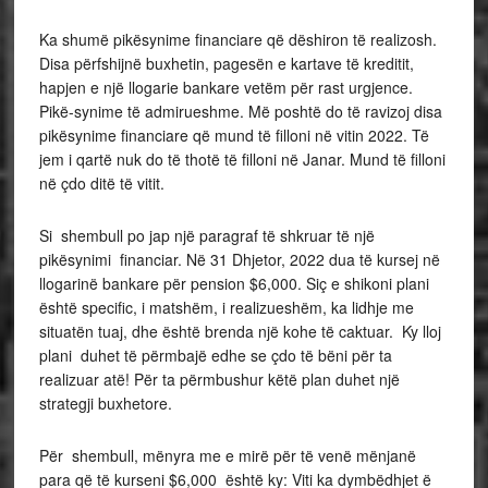
Ka shumë pikësynime financiare që dëshiron të realizosh.
Disa përfshijnë buxhetin, pagesën e kartave të kreditit,
hapjen e një llogarie bankare vetëm për rast urgjence.
Pikë-synime të admirueshme. Më poshtë do të ravizoj disa
pikësynime financiare që mund të filloni në vitin 2022. Të
jem i qartë nuk do të thotë të filloni në Janar. Mund të filloni
në çdo ditë të vitit.
Si shembull po jap një paragraf të shkruar të një
pikësynimi financiar. Në 31 Dhjetor, 2022 dua të kursej në
llogarinë bankare për pension $6,000. Siç e shikoni plani
është specific, i matshëm, i realizueshëm, ka lidhje me
situatën tuaj, dhe është brenda një kohe të caktuar. Ky lloj
plani duhet të përmbajë edhe se çdo të bëni për ta
realizuar atë! Për ta përmbushur këtë plan duhet një
strategji buxhetore.
Për shembull, mënyra me e mirë për të venë mënjanë
para që të kurseni $6,000 është ky: Viti ka dymbëdhjet ë