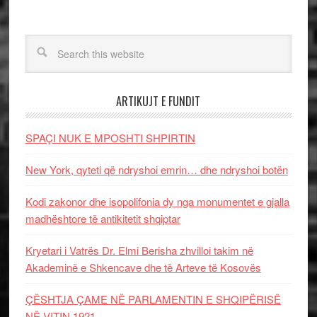
ARTIKUJT E FUNDIT
SPAÇI NUK E MPOSHTI SHPIRTIN
New York, qyteti që ndryshoi emrin… dhe ndryshoi botën
Kodi zakonor dhe isopolifonia dy nga monumentet e gjalla
madhështore të antikitetit shqiptar
Kryetari i Vatrës Dr. Elmi Berisha zhvilloi takim në
Akademinë e Shkencave dhe të Arteve të Kosovës
ÇËSHTJA ÇAME NË PARLAMENTIN E SHQIPËRISË
NË VITIN 1921