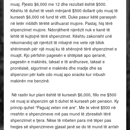
muaj. Pjesto $6,000 me 12 dhe rezultati është $500.
Kështu të duhet të vesh mënjanë $500 dollarë çdo muaj të
kursesh $6,000 në fund të vitit. Duke pasur këtë parasysh
në letër mblidh tërëtë ardhuarat mujore. Pastaj, hiq tërë
shpenzimet mujore. Ndonjëherë njerëzit nuk e kanë të
lehtë të kujtojnë tërë shpenzimet. Kështu zakonisht unë
rekomandoj që njerëzit të mbajnë me vete një bllok
shënimesh për një muaj ku të shënojnë tërë shpenzimet e
muajit. Kjo përfshin pagesën e shtëpisë apo qeranë,
pagesën e makinës, taksat e të ardhurave, taksat e
pronësisë, sigurimet e makinës dhe madje dhe sa
shpenzon për kafe cdo muaj apo snacks kur mbush
makinën me benzinë.
Në rastin kur plani është të kursesh $6,000, fillo me $500
në muaj si shpenzim që ti duhet të kursesh për pension. Ky
princip quhet “Paguaj veten më are”. Me te vënë $500 në
rreshtin e shpenzimeve më pas mund të zbresësh tërë
shpenzimet e tjera. Nëse të mbeten para më tëper pas
heqjes së shpenzimeve gjasat janë se do të mund të arrish