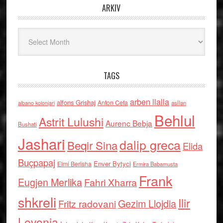
ARKIV
Arkiv
TAGS
arben llalla
alfons Grishaj
Anton Cefa
asllan
albano kolonjari
Behlul
Astrit Lulushi
Aurenc Bebja
Bushati
Jashari
dalip greca
Beqir Sina
Elida
Buçpapaj
Enver Bytyci
Elmi Berisha
Ermira Babamusta
Frank
Eugjen Merlika
Fahri Xharra
shkreli
Ilir
Gezim Llojdia
Fritz radovani
Levonja