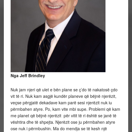
Nga Jeff Brindley
Nuk jam njeri që ulet e bën plane se ç’do të nakatosë çdo
vit të ri. Nuk kam asgjë kundër planeve që bëjnë njerëzit,
veçse përgjatë dekadave kam parë sesi njerëzit nuk iu
përmbahen atyre. Po, kam vite mbi supe. Problemi që kam
me planet që bëjnë njerëzit për vitit të ri është se janë të
vështira dhe të shpejta. Njerëzit ose ju përmbahen atyre
ose nuk i përmbushin. Ma do mendja se të kesh një