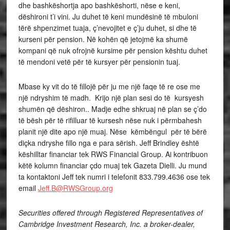
dhe bashkëshortja apo bashkëshorti, nëse e keni,
dëshironi t’i vini. Ju duhet të keni mundësinë të mbuloni
tërë shpenzimet tuaja, ç’nevojitet e ç’ju duhet, si dhe të
kurseni për pension. Në kohën që jetojmë ka shumë
kompani që nuk ofrojnë kursime për pension kështu duhet
të mendoni vetë për të kursyer për pensionin tuaj.
Mbase ky vit do të fillojë për ju me një faqe të re ose me
një ndryshim të madh. Krijo një plan sesi do të kursyesh
shumën që dëshiron.. Madje edhe shkruaj në plan se ç’do
të bësh për të rifilluar të kursesh nëse nuk i përmbahesh
planit një dite apo një muaj. Nëse këmbëngul për të bërë
diçka ndryshe fillo nga e para sërish. Jeff Brindley është
këshilltar financiar tek RWS Financial Group. Ai kontribuon
këtë kolumn financiar çdo muaj tek Gazeta Dielli. Ju mund
ta kontaktoni Jeff tek numri i telefonit 833.799.4636 ose tek
email
Jeff.B@RWSGroup.org
Securities offered through Registered Representatives of
Cambridge Investment Research, Inc. a broker-dealer,