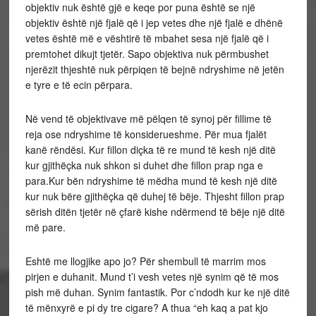
objektiv nuk është gjë e keqe por puna është se një
objektiv është një fjalë që i jep vetes dhe një fjalë e dhënë
vetes është më e vështirë të mbahet sesa një fjalë që i
premtohet dikujt tjetër. Sapo objektiva nuk përmbushet
njerëzit thjeshtë nuk përpiqen të bejnë ndryshime në jetën
e tyre e të ecin përpara.
Në vend të objektivave më pëlqen të synoj për fillime të
reja ose ndryshime të konsiderueshme. Për mua fjalët
kanë rëndësi. Kur fillon diçka të re mund të kesh një ditë
kur gjithëçka nuk shkon si duhet dhe fillon prap nga e
para.Kur bën ndryshime të mëdha mund të kesh një ditë
kur nuk bëre gjithëçka që duhej të bëje. Thjesht fillon prap
sërish ditën tjetër në çfarë kishe ndërmend të bëje një ditë
më pare.
Eshtë me llogjike apo jo? Për shembull të marrim mos
pirjen e duhanit. Mund t’i vesh vetes një synim që të mos
pish më duhan. Synim fantastik. Por c’ndodh kur ke një ditë
të mënxyrë e pi dy tre cigare? A thua “eh kaq a pat kjo