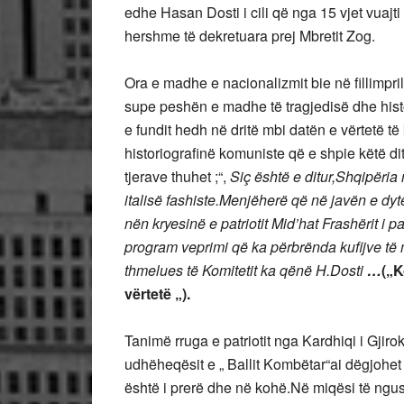
edhe Hasan Dosti i cili që nga 15 vjet vuajt
hershme të dekretuara prej Mbretit Zog.
Ora e madhe e nacionalizmit bie në fillimpril
supe peshën e madhe të tragjedisë dhe histo
e fundit hedh në dritë mbi datën e vërtetë të
historiografinë komuniste që e shpie këtë di
tjerave thuhet ;“,
Siç është e ditur,Shqipëria 
italisë fashiste.Menjëherë që në javën e dyt
nën kryesinë e patriotit Mid’hat Frashërit i
program veprimi që ka përbrënda kufijve të
thmelues të Komitetit ka qënë H.Dosti
…
(„K
vërtetë „).
Tanimë rruga e patriotit nga Kardhiqi i Gjiro
udhëheqësit e „ Ballit Kombëtar“ai dëgjohet ku
është i prerë dhe në kohë.Në miqësi të ng