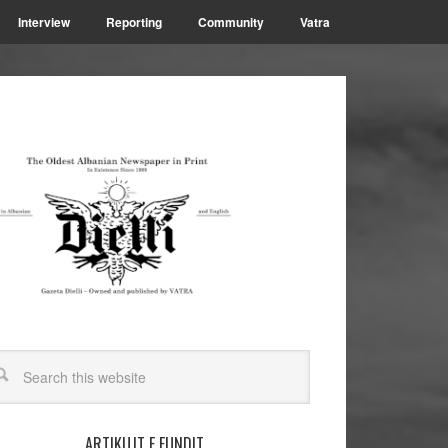
Interview
Reporting
Community
Vatra
ARTIKUJT E FUNDIT