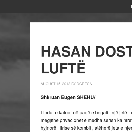
HASAN DOST
LUFTË
AUGUST 15, 2013
BY
DGRECA
Shkruan Eugen SHEHU/
Lindur e kaluar në paqë e begati , një jetë n
megjithë privacionet e mëdha sërish ka hiret e
hyjnorë i lirisë së kombit , atëherë jeta e nje