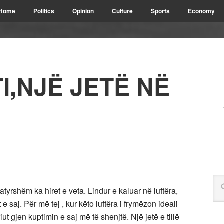
Home
Politics
Opinion
Culture
Sports
Economy
I,NJË JETË NË
atyrshëm ka hiret e veta. Lindur e kaluar në luftëra,
 saj. Për më tej , kur këto luftëra i frymëzon ideali
riut gjen kuptimin e saj më të shenjtë. Një jetë e tillë