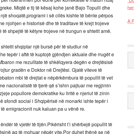
“Do
reke. Miqtë e tij të kësaj kohe janë Bajo Topulli dhe
her
jë shoqatë,programi i së cilës kishte të bënte përpos
A 
 njohjen e historisë dhe të traditave të krejt trojeve
të shpejtë të këtyre trojeve në trungun e shtetit amë.
htetit shqiptar një bursë për të studiur në
he tepër i aftë të kuptojë gjëndjen aktuale dhe rrugët e
Kat
baron me rezulltate të shkëlqyera degën e drejtësisë
tur gradën e Doktor në Drejtësi. Gjatë viteve të
ebaton mbi të drejtat e nëpërkëmbura të popullit të vet
e nacionalistë të tjerë që s’ishin pajtuar me regjimin
eje popullore demokratike ku liritë e njeriut të zinin
Ark
 sfondi social i Shqipërisë në monarki ishte tepër i
e të emigracionit nuk kaluan pa u vënë re.
ër të vjetër të tijën.Pikërisht t’i shërbejë popullit të
jtësinë aq të mohuar nëpër vite.Por duhet thënë se në