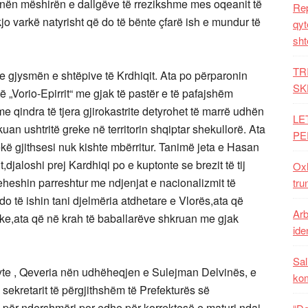
në nën mëshirën e dallgëve të rrezikshme mes oqeanit të
Rep
 kjo varkë natyrisht që do të bënte çfarë ish e mundur të
qyt
sht
TR
e gjysmën e shtëpive të Krdhiqit. Ata po përparonin
SK
ë „Vorio-Epirrit“ me gjak të pastër e të pafajshëm
e qindra të tjera gjirokastrite detyrohet të marrë udhën
LE
kuan ushtritë greke në territorin shqiptar shekullorë. Ata
PE
kë gjithsesi nuk kishte mbërritur. Tanimë jeta e Hasan
ht,djaloshi prej Kardhiqi po e kuptonte se brezit të tij
Oxh
qeheshin parreshtur me ndjenjat e nacionalizmit të
tru
 të ishin tani djelmëria atdhetare e Vlorës,ata që
Arb
e,ata që në krah të baballarëve shkruan me gjak
iden
Sal
tyte , Qeveria nën udhëheqjen e Sulejman Delvinës, e
ko
sekretarit të përgjithshëm të Prefekturës së
 për ndershmëri por edhe për korrektesë e maturi ndaj