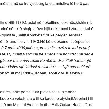
i më shumë se tre vjet burg,falë amnistive të herë pas
lin e vitit 1939.Castet në rrokullime të kohës,kishin mbi
risë së re të shqiptarëve.Një dokument i zbuluar kohët
 krijimit të „Ballit Kombëtar“ duke përgënjeshtuar
të në fundin e vitit 1943.Në këtë dokument përpos të
në 7 prrill 1939,ditën e premte të zezë,u invadua prej
ë të atij muaji,u formua në Tiranë një Komitet i mshehtë
 pagëzuar me emrin „Balli Kombëtar“.Komiteti harton një
 mundësive një farësoj rezistence …. Një nga anëtarët
oha“ 30 maj 1998-„Hasan Dosti ose historia e
kastrës,ishte përcaktuar plotësisht.si një ndër
do ku vete.Fjala e tij ka forcën e gjykimit.Veprimi i tij
ushtë me Mid’hat Frashërin dhe Faik Qukun,Hasan Dosti