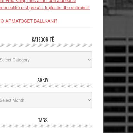
m Fred Kalaj, mes altarit dhe atdheut si
meneutikë e shpresës, kujtesës dhe shërbimit”
PO ARMATOSET BALLKANI?
KATEGORITË
egoritë
ARKIV
iv
TAGS