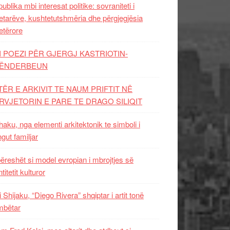
ublika mbi interesat politike: sovraniteti i
etarëve, kushtetutshmëria dhe përgjegjësia
etërore
I POEZI PËR GJERGJ KASTRIOTIN-
ËNDERBEUN
TËR E ARKIVIT TE NAUM PRIFTIT NË
RVJETORIN E PARE TE DRAGO SILIQIT
aku, nga elementi arkitektonik te simboli i
ngut familjar
ëreshët si model evropian i mbrojtjes së
titetit kulturor
i Shijaku, “Diego Rivera” shqiptar i artit tonë
mbëtar