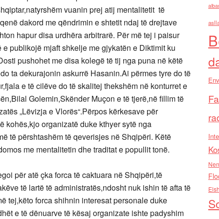
alba
hqiptar,natyrshëm vuanin prej atij mentalitetit të
enë dakord me qëndrimin e shtetit ndaj të drejtave
asll
ton hapur disa urdhëra arbitrarë. Për më tej i paisur
B
ë e publikojë mjaft shkelje me gjykatën e Diktimit ku
d
osti pushohet me disa kolegë të tij nga puna në këtë
k do ta dekurajonin askurrë Hasanin.Ai përmes tyre do të
Env
r,fjala e të cilëve do të skalitej thekshëm në konturret e
Fa
n,Bilal Golemin,Skënder Muçon e të tjerë,në fillim të
izatës „Lëvizja e Vlorës“.Përpos kërkesave për
ra
të kohës,kjo organizatë duke kthyer sytë nga
më të përshtashëm të qeverisjes në Shqipëri. Këtë
Inte
domos me mentalitetin dhe traditat e popullit tonë.
Ko
Nen
egoi për atë çka forca të caktuara në Shqipëri,të
Flo
ëve të lartë të administratës,ndosht nuk ishin të afta të
Els
më tej,këto forca shihnin interesat personale duke
So
dhët e të dënuarve të kësaj organizate ishte padyshim