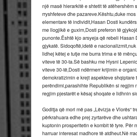
një masë hierarkitë e shtetit të atëhershëm s
rryshfeteve dhe pazareve.Kështu,duke mos q
elementare të individit,Hasan Dosti kundërsh
me llogjikë e guxim,Dosti preferon të gjykoj
punonte.Është kjo arsyeja që rebeli Hasan D
gjykatë. Sidoqoftë,idetë e nacionalizmit,nu
lidhej këtej e tutje me burra trima e të mënçu
viteve të 30-ta.Së bashku me Hysni Lepenicë
viteve 30-të,Dosti ndërmerr krijimin e organ
demokratizimin e krejt aspekteve shqiptare 
perëndimi,parashihte Republikën si regjim 
regjim pjestarët e kësaj shoqate e lidhnin si
Goditja që mori më pas „Lëvizja e Vlorës“ tr
përkrahuara edhe prej zyrtarëve dhe ushtarak
kuptonin prosperitetin e kombit të tyre. Për 
harruar interesat madhore të atdheut.Në rra