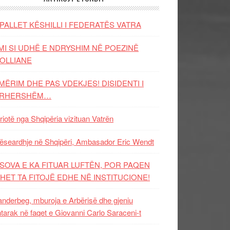
PALLET KËSHILLI I FEDERATËS VATRA
MI SI UDHË E NDRYSHIM NË POEZINË
OLLIANE
MËRIM DHE PAS VDEKJES! DISIDENTI I
ËRHERSHËM…
riotë nga Shqipëria vizituan Vatrën
ëseardhje në Shqipëri, Ambasador Eric Wendt
SOVA E KA FITUAR LUFTËN, POR PAQEN
HET TA FITOJË EDHE NË INSTITUCIONE!
nderbeg, mburoja e Arbërisë dhe gjeniu
tarak në faqet e Giovanni Carlo Saraceni-t