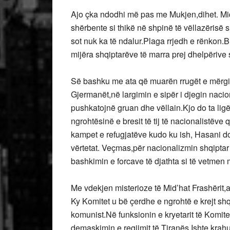
Ajo çka ndodhi më pas me Mukjen,dihet. Miq
shërbente si thikë në shpinë të vëllazërisë 
sot nuk ka të ndalur.Plaga rrjedh e rënkon.Br
mijëra shqiptarëve të marra prej dhelpërive
Së bashku me ata që muarën rrugët e mërgim
Gjermanët,në largimin e sipër i djegin nacion
pushkatojnë gruan dhe vëllain.Kjo do ta ligë
ngrohtësinë e bresit të tij të nacionalistëve q
kampet e refugjatëve kudo ku ish, Hasani do 
vërtetat. Veçmas,për nacionalizmin shqiptar 
bashkimin e forcave të djathta si të vetmen
Me vdekjen misterioze të Mid’hat Frashërit,ai
Ky Komitet u bë çerdhe e ngrohtë e krejt shq
komunist.Në funksionin e kryetarit të Komiteti
demaskimin e regjimit të Tiranës Ishte krah