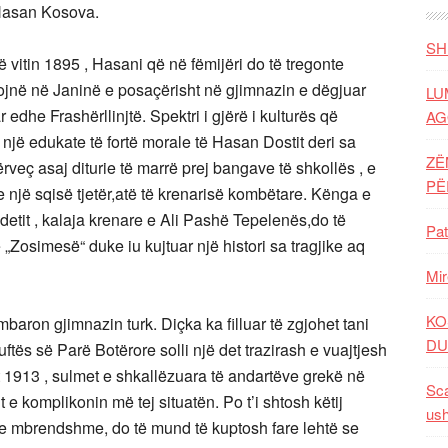
 Hasan Kosova.
SH
në vitin 1895 , Hasani që në fëmijëri do të tregonte
gojnë në Janinë e posaçërisht në gjimnazin e dëgjuar
LU
 edhe Frashërllinjtë. Spektri i gjërë i kulturës që
AG
një edukate të fortë morale të Hasan Dostit deri sa
ZË
veç asaj diturie të marrë prej bangave të shkollës , e
P
një sqisë tjetër,atë të krenarisë kombëtare. Kënga e
 detit , kalaja krenare e Ali Pashë Tepelenës,do të
Pat
„Zosimesë“ duke iu kujtuar një histori sa tragjike aq
Mir
KO
baron gjimnazin turk. Diçka ka filluar të zgjohet tani
DU
uftës së Parë Botërore solli një det trazirash e vuajtjesh
ilit 1913 , sulmet e shkallëzuara të andartëve grekë në
Sca
 e komplikonin më tej situatën. Po t’i shtosh këtij
ush
 e mbrendshme, do të mund të kuptosh fare lehtë se