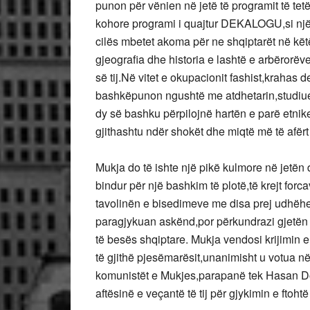
punon për vënien në jetë të programit të te
kohore programi i quajtur DEKALOGU,si një nd
cilës mbetet akoma për ne shqiptarët në këtë
gjeografia dhe historia e lashtë e arbërorëv
së tij.Në vitet e okupacionit fashist,krahas 
bashkëpunon ngushtë me atdhetarin,studiue
dy së bashku përpilojnë hartën e parë etnik
gjithashtu ndër shokët dhe miqtë më të afërt 
Mukja do të ishte një pikë kulmore në jetën 
bindur për një bashkim të plotë,të krejt forc
tavolinën e bisedimeve me disa prej udhëheq
paragjykuan askënd,por përkundrazi gjetën
të besës shqiptare. Mukja vendosi krijimin 
të gjithë pjesëmarësit,unanimisht u votua në
komunistët e Mukjes,parapanë tek Hasan Dos
aftësinë e veçantë të tij për gjykimin e ftohtë