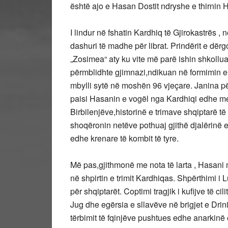
është ajo e Hasan Dostit ndryshe e thirnin
I lindur në fshatin Kardhiq të Gjirokastrës , 
dashuri të madhe për librat. Prindërit e dër
„Zosimea“ aty ku vite më parë ishin shkolluar
përmblidhte gjimnazi,ndikuan në formimin e 
mbylli sytë në moshën 96 vjeçare. Janina për
paisi Hasanin e vogël nga Kardhiqi edhe me 
Birbilenjëve,historinë e trimave shqiptarë të
shoqëronin netëve pothuaj gjithë djalërinë e 
edhe krenare të kombit të tyre.
Më pas,gjithmonë me nota të larta , Hasani m
në shpirtin e trimit Kardhiqas. Shpërthimi i L
për shqiptarët. Coptimi tragjik i kufijve të c
Jug dhe egërsia e sllavëve në brigjet e Drinit
tërbimit të fqinjëve pushtues edhe anarkinë