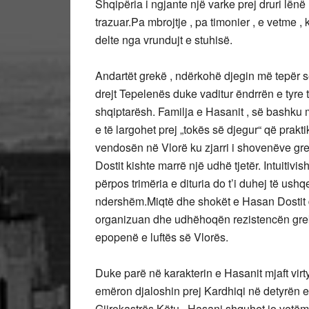
Shqipëria i ngjante një varke prej druri lë
trazuar.Pa mbrojtje , pa timonier , e vetme ,
delte nga vrundujt e stuhisë.
Andartët grekë , ndërkohë djegin më tepër s
drejt Tepelenës duke vaditur ëndrrën e tyre t
shqiptarësh. Familja e Hasanit , së bashku m
e të largohet prej „tokës së djegur“ që prakti
vendosën në Vlorë ku zjarri i shovenëve gre
Dostit kishte marrë një udhë tjetër. Intuitivis
përpos trimëria e dituria do t’i duhej të ush
ndershëm.Miqtë dhe shokët e Hasan Dostit do
organizuan dhe udhëhoqën rezistencën grek
epopenë e luftës së Vlorës.
Duke parë në karakterin e Hasanit mjaft vir
emëron djaloshin prej Kardhiqi në detyrën e 
Gjirokastrës.Këtu , Hasani shquhet jo vetëm