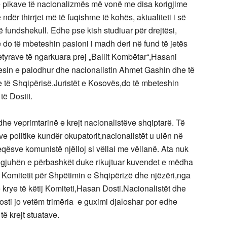
të pikave të nacionalizmës më vonë me disa korigjime
ër thirrjet më të fuqishme të kohës, aktualiteti i së
 fundshekull. Edhe pse kish studiuar për drejtësi,
e do të mbeteshin pasioni i madh deri në fund të jetës
detyrave të ngarkuara prej „Ballit Kombëtar“,Hasani
sin e palodhur dhe nacionalistin Ahmet Gashin dhe të
e të Shqipërisë.Juristët e Kosovës,do të mbeteshin
të Dostit.
dhe veprimtarinë e krejt nacionalistëve shqiptarë. Të
ave politike kundër okupatorit,nacionalistët u ulën në
ësve komunistë njëlloj si vëllai me vëllanë. Ata nuk
 gjuhën e përbashkët duke rikujtuar kuvendet e mëdha
e Komitetit për Shpëtimin e Shqipërizë dhe njëzëri,nga
 krye të këtij Komiteti,Hasan Dosti.Nacionalistët dhe
ti jo vetëm trimëria e guximi djaloshar por edhe
 të krejt stuatave.