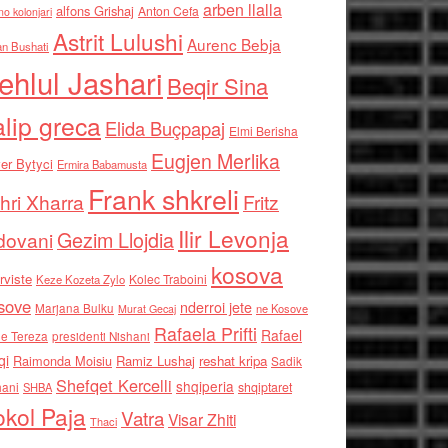
arben llalla
alfons Grishaj
Anton Cefa
no kolonjari
Astrit Lulushi
Aurenc Bebja
an Bushati
ehlul Jashari
Beqir Sina
alip greca
Elida Buçpapaj
Elmi Berisha
Eugjen Merlika
er Bytyci
Ermira Babamusta
Frank shkreli
hri Xharra
Fritz
Ilir Levonja
Gezim Llojdia
dovani
kosova
rviste
Kolec Traboini
Keze Kozeta Zylo
sove
nderroi jete
Marjana Bulku
ne Kosove
Murat Gecaj
Rafaela Prifti
Rafael
e Tereza
presidenti Nishani
qi
Raimonda Moisiu
Ramiz Lushaj
reshat kripa
Sadik
Shefqet Kercelli
shqiperia
hani
shqiptaret
SHBA
kol Paja
Vatra
Visar Zhiti
Thaci