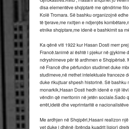
disa elementëve shqiptarë me qëndrime filog
Kolë Tromara. Së bashku organizojnë edhe n
të tjerave,me nxitjen e ndjenjës kombëtare,me
etnike shqiptare,me idenë e bashkimit sa më 
Ka qënë viti 1922 kur Hasan Dosti merr prej s
Francë.tanimë ai është i pjekur në gjykime d
ndryshimeve për të ardhmen e Shqipërisë. M
në Francë dhe përfundon studimet duke mbroj
studimeve,në rrethet intelektuale franceze d
duke rikujtuar shpesh historinë. Së bashku m
monarkik,Hasan Dosti hedh idenë e një lëvizj
vëndin që meritonin në jetën sociale.Sado që
errët,idetë dhe veprimtaritë e nacionalistëv
Me ardhjen në Shqipëri,Hasani realizon një ënd
vet duke i dhënë (brënda kuadrit ligjor) dre