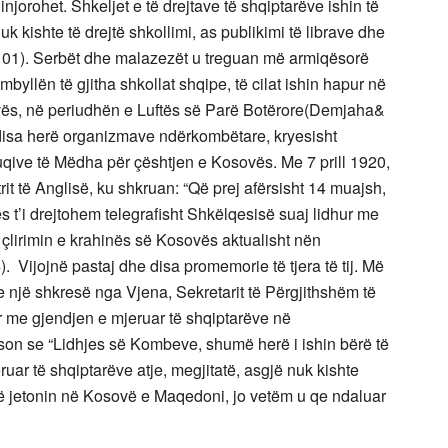
 injorohet. Shkeljet e të drejtave të shqiptarëve ishin të
uk kishte të drejtë shkollimi, as publikimi të librave dhe
101). Serbët dhe malazezët u treguan më armiqësorë
mbyllën të gjitha shkollat shqipe, të cilat ishin hapur në
vës, në periudhën e Luftës së Parë Botërore(Demjaha&
 disa herë organizmave ndërkombëtare, kryesisht
uqive të Mëdha për çështjen e Kosovës. Me 7 prill 1920,
rit të Anglisë, ku shkruan: “Që prej afërsisht 14 muajsh,
es t’i drejtohem telegrafisht Shkëlqesisë suaj lidhur me
çlirimin e krahinës së Kosovës aktualisht nën
 Vijojnë pastaj dhe disa promemorie të tjera të tij. Më
 një shkresë nga Vjena, Sekretarit të Përgjithshëm të
 me gjendjen e mjeruar të shqiptarëve në
son se “Lidhjes së Kombeve, shumë herë i ishin bërë të
ruar të shqiptarëve atje, megjitatë, asgjë nuk kishte
që jetonin në Kosovë e Maqedoni, jo vetëm u qe ndaluar