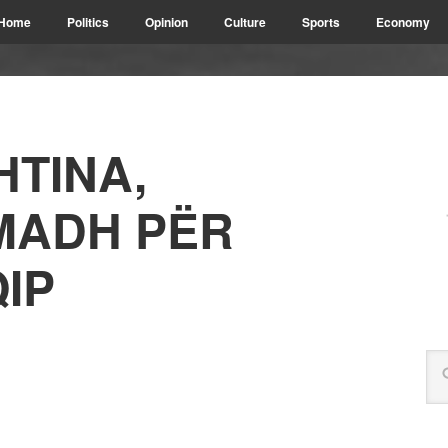
Home
Politics
Opinion
Culture
Sports
Economy
HTINA,
 MADH PËR
IP