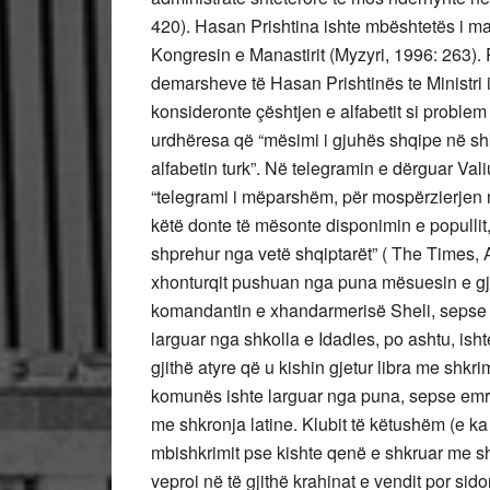
420). Hasan Prishtina ishte mbështetës i mad
Kongresin e Manastirit (Myzyri, 1996: 263)
demarsheve të Hasan Prishtinës te Ministri i 
konsideronte çështjen e alfabetit si problem
urdhëresa që “mësimi i gjuhës shqipe në shk
alfabetin turk”. Në telegramin e dërguar Vali
“telegrami i mëparshëm, për mospërzierjen n
këtë donte të mësonte disponimin e popullit, 
shprehur nga vetë shqiptarët” ( The Times, 
xhonturqit pushuan nga puna mësuesin e gju
komandantin e xhandarmerisë Sheli, sepse dja
larguar nga shkolla e Idadies, po ashtu, i
gjithë atyre që u kishin gjetur libra me shkri
komunës ishte larguar nga puna, sepse emr
me shkronja latine. Klubit të këtushëm (e ka 
mbishkrimit pse kishte qenë e shkruar me sh
veproi në të gjithë krahinat e vendit por si