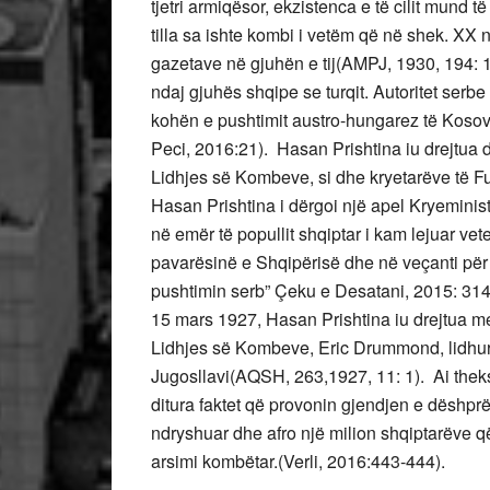
tjetri armiqësor, ekzistenca e të cilit mund të
tilla sa ishte kombi i vetëm që në shek. XX n
gazetave në gjuhën e tij(AMPJ, 1930, 194: 
ndaj gjuhës shqipe se turqit. Autoritet serbe 
kohën e pushtimit austro-hungarez të Koso
Peci, 2016:21). Hasan Prishtina iu drejtua
Lidhjes së Kombeve, si dhe kryetarëve të F
Hasan Prishtina i dërgoi një apel Kryeminist
në emër të popullit shqiptar i kam lejuar vet
pavarësinë e Shqipërisë dhe në veçanti për 
pushtimin serb” Çeku e Desatani, 2015: 314).
15 mars 1927, Hasan Prishtina iu drejtua me
Lidhjes së Kombeve, Eric Drummond, lidhur
Jugosllavi(AQSH, 263,1927, 11: 1). Ai thek
ditura faktet që provonin gjendjen e dëshprë
ndryshuar dhe afro një milion shqiptarëve 
arsimi kombëtar.(Verli, 2016:443-444).