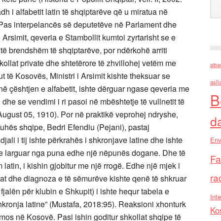
h i alfabetit latin të shqiptarëve që u miratua në
. Pas interpelancës së deputetëve në Parlament dhe
Arsimit, qeveria e Stambollit kumtoi zyrtarisht se e
 të brendshëm të shqiptarëve, por ndërkohë arriti
ollat private dhe shtetërore të zhvillohej vetëm me
alba
ut të Kosovës, Ministri i Arsimit kishte theksuar se
asll
ë çështjen e alfabetit, ishte dërguar ngase qeveria me
B
dhe se vendimi i ri pasoi në mbështetje të vullnetit të
August 05, 1910). Por në praktikë veprohej ndryshe,
d
hës shqipe, Bedri Efendiu (Pejani), pastaj
li i tij ishte përkrahës i shkronjave latine dhe ishte
Env
shte larguar nga puna edhe një nëpunës dogane. Dhe të
Fa
m latin, i kishin gjobitur me një rrogë. Edhe një mjek i
ra
at dhe diagnoza e të sëmurëve kishte qenë të shkruar
fjalën për klubin e Shkupit) i ishte hequr tabela e
Inte
kronja latine” (Mustafa, 2018:95). Reaksioni xhonturk
Ko
domos në Kosovë. Pasi ishin goditur shkollat shqipe të