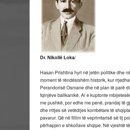
Dr. Nikollë Loka
/
Hasan Prishtina hyri në jetën politike dhe 
moment të rëndësishëm historik, kur rrjedha
Perandorisë Osmane dhe në plan të parë dilte
fqinjëve ballkanikë. Ai e kuptonte mbijetesën
me pushkë, por edhe me penë, prandaj të gjit
dhe rritjes së vetëdijes kombëtare të shqiptar
pavarur. Që në fillim të veprimtarisë së tij 
përhapjen e shkollave shqipe. Në vjeshtë të 