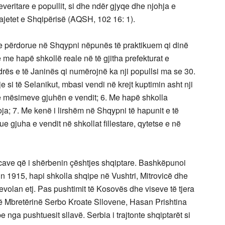
eritare e popullit, si dhe ndër gjyqe dhe njohja e
lajetet e Shqipërisë (AQSH, 102 16: 1).
Me përdorue në Shqypni nëpunës të praktikuem qi dinë
me hapë shkollë reale në të gjitha prefekturat e
drës e të Janinës qi numërojnë ka nji popullsi ma se 30.
si të Selanikut, mbasi vendi në krejt kuptimin asht nji
të mësimeve gjuhën e vendit; 6. Me hapë shkolla
a; 7. Me kenë i lirshëm në Shqypni të hapunit e të
e gjuha e vendit në shkollat fillestare, qytetse e në
ancave që i shërbenin çështjes shqiptare. Bashkëpunoi
in 1915, hapi shkolla shqipe në Vushtri, Mitrovicë dhe
volan etj. Pas pushtimit të Kosovës dhe viseve të tjera
në Mbretërinë Serbo Kroate Sllovene, Hasan Prishtina
 nga pushtuesit sllavë. Serbia i trajtonte shqiptarët si