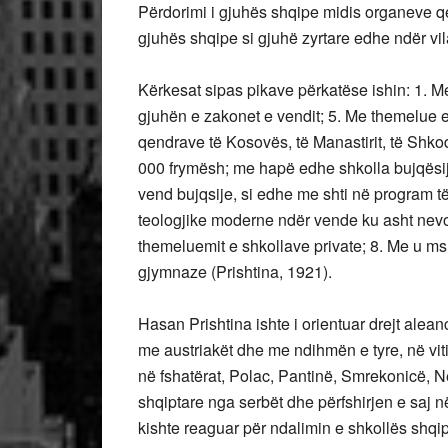
Përdorimi i gjuhës shqipe midis organeve qev
gjuhës shqipe si gjuhë zyrtare edhe ndër vi
Kërkesat sipas pikave përkatëse ishin: 1. 
gjuhën e zakonet e vendit; 5. Me themelue e 
qendrave të Kosovës, të Manastirit, të Shko
000 frymësh; me hapë edhe shkolla bujqësije 
vend bujqsije, si edhe me shti në program 
teologjike moderne ndër vende ku asht nevoj
themeluemit e shkollave private; 8. Me u msu
gjymnaze (Prishtina, 1921).
Hasan Prishtina ishte i orientuar drejt ale
me austriakët dhe me ndihmën e tyre, në vit
në fshatërat, Polac, Pantinë, Smrekonicë, Ne
shqiptare nga serbët dhe përfshirjen e saj 
kishte reaguar për ndalimin e shkollës shqipe