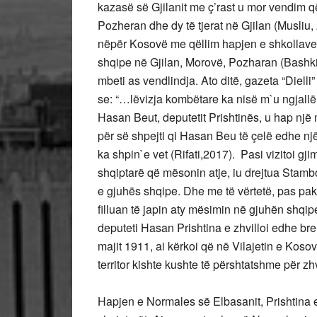
kazasë së Gjilanit me ç’rast u mor vendim që
Pozheran dhe dy të tjerat në Gjilan (Musliu
nëpër Kosovë me qëllim hapjen e shkollave sh
shqipe në Gjilan, Morovë, Pozharan (Bashkim
mbeti as vendlindja. Ato ditë, gazeta “Dielli
se: “…lëvizja kombëtare ka nisë m`u ngjall
Hasan Beut, deputetit Prishtinës, u hap një 
për së shpejti qi Hasan Beu të çelë edhe nj
ka shpin`e vet (Rifati,2017). Pasi vizitoi 
shqiptarë që mësonin atje, iu drejtua Stamb
e gjuhës shqipe. Dhe me të vërtetë, pas pa
filluan të japin aty mësimin në gjuhën shqip
deputeti Hasan Prishtina e zhvilloi edhe b
majit 1911, ai kërkoi që në Vilajetin e Kos
territor kishte kushte të përshtatshme për z
Hapjen e Normales së Elbasanit, Prishtina 