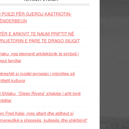
I POEZI PËR GJERGJ KASTRIOTIN-
ËNDERBEUN
TËR E ARKIVIT TE NAUM PRIFTIT NË
RVJETORIN E PARE TE DRAGO SILIQIT
aku, nga elementi arkitektonik te simboli i
ngut familjar
ëreshët si model evropian i mbrojtjes së
titetit kulturor
i Shijaku, “Diego Rivera” shqiptar i artit tonë
mbëtar
m Fred Kalaj, mes altarit dhe atdheut si
meneutikë e shpresës, kujtesës dhe shërbimit”