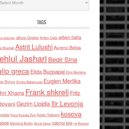
TAGS
arben llalla
alfons Grishaj
Anton Cefa
no kolonjari
Astrit Lulushi
Aurenc Bebja
an Bushati
ehlul Jashari
Beqir Sina
alip greca
Elida Buçpapaj
Elmi Berisha
Eugjen Merlika
er Bytyci
Ermira Babamusta
Frank shkreli
hri Xharra
Fritz
Ilir Levonja
Gezim Llojdia
dovani
kosova
rviste
Kolec Traboini
Keze Kozeta Zylo
sove
nderroi jete
Marjana Bulku
ne Kosove
Murat Gecaj