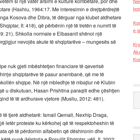
etëm si një vatër arsimi e kulture kombëtare, por dhe
New
bot
iptare (Haxhiu, 1964:17. Me interesimin e drejtpërdrejtë
 nga Kosova dhe Dibra, të dërguar nga klubet atdhetare
Kod
Shqiptar, II: 418), që përbënin një të tretën e numrit të
e g
9: 21). Shkolla normale e Elbasanit shënoi një
ërgjigjur nevojës akute të shqiptarëve – mungesës së
Kry
Aka
Ko
e nuk gjeti mbështetjen financiare të qeverisë
thirrje shqiptarëve të pasur anembanë, që me të
shkollën shqipe. Në një mbledhje të mbajtur në Klubin
ë u diskutuan, Hasan Prishtina paraqiti edhe çështjen
Kat
qind të të ardhurave vjetore (Musliu, 2012: 481).
të tjerë atdhetarë: Ismail Qemali, Nexhip Draga,
jë letër proteste ku kërkohej që të respektoheshin të
n ata që të përdornin alfabetin që dëshironin dhe
Ark
ëtë punë (Historia e Popullit Shqiptar, vëll. II, 2002: