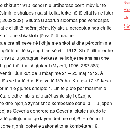
Nen
 të shkrutit 1910 lëshoi një urdhëresë për ti mbyllur të
Flo
simin e shqipes nga shkollat turke në të cilat ishte futur
Els
ar, 2003:208). Situata u acarua sidomos pas vendosjes
So
 e ciklit të ndërmjetëm. Ky akt, u perceptua nga etnitë
izimit dhe shkaktoi një valë të madhe
e premtimeve në lidhje me shkollat dhe përdorimin e
përthimit të kryengritjes së vitit 1912. Si në fillim, edhe
vitit 1912, u paraqitën kërkesa në lidhje me arsimin dhe
qipërinë dhe shqiptarët (Myzyri, 1996: 362-363).
uvendi i Junikut, që u mbajt me 21 – 25 maj 1912. Ai
rtës së Lartë dhe Fuqive të Mëdha. Ku nga 12 kërkesa
rimin e gjuhës shqipe: 1. Liri të plotë për mësimin e
bëtare edhe mbi shqiptarët ashtu siç i gëzojnë
e dhe njohja zyrtarisht e kombësisë sonë; 3. T’u jepen
ej as Qeveria qendrore as Qeveria lokale nuk do të
 të paligjshme, që kryen deri me sot; 6. Emërtimi i
it dhe njohin doket e zakonet tona kombëtare; 8.