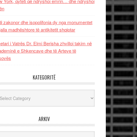
 York, qyteti që ndryshoi emrin… dhe ndryshoi
ën
i zakonor dhe isopolifonia dy nga monumentet
jalla madhështore të antikitetit shqiptar
etari i Vatrës Dr. Elmi Berisha zhvilloi takim në
deminë e Shkencave dhe të Arteve të
sovës
KATEGORITË
egoritë
ARKIV
iv