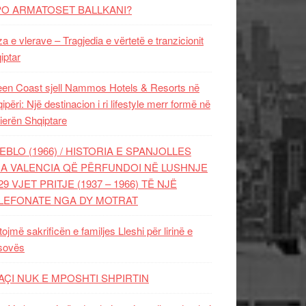
PO ARMATOSET BALLKANI?
za e vlerave – Tragjedia e vërtetë e tranzicionit
iptar
en Coast sjell Nammos Hotels & Resorts në
ipëri: Një destinacion i ri lifestyle merr formë në
ierën Shqiptare
EBLO (1966) / HISTORIA E SPANJOLLES
A VALENCIA QË PËRFUNDOI NË LUSHNJE
29 VJET PRITJE (1937 – 1966) TË NJË
LEFONATE NGA DY MOTRAT
tojmë sakrificën e familjes Lleshi për lirinë e
sovës
AÇI NUK E MPOSHTI SHPIRTIN