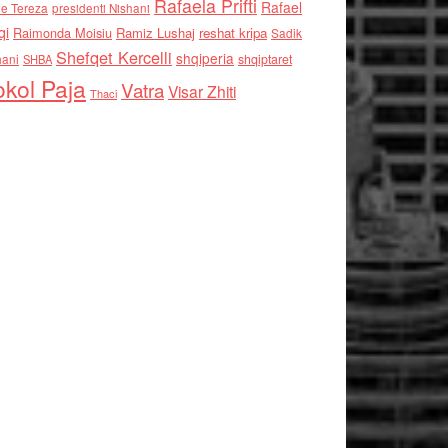
Rafaela Prifti
Rafael
e Tereza
presidenti Nishani
qi
Raimonda Moisiu
Ramiz Lushaj
reshat kripa
Sadik
Shefqet Kercelli
shqiperia
hani
shqiptaret
SHBA
kol Paja
Vatra
Visar Zhiti
Thaci