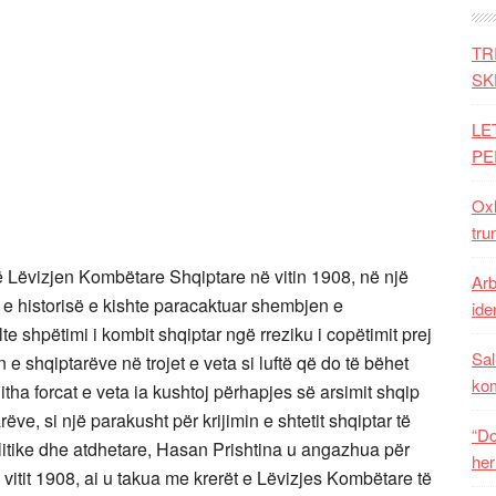
TR
SK
LE
PE
Oxh
tru
në Lëvizjen Kombëtare Shqiptare në vitin 1908, në një
Arb
 e historisë e kishte paracaktuar shembjen e
iden
 shpëtimi i kombit shqiptar ngë rreziku i copëtimit prej
Sal
 e shqiptarëve në trojet e veta si luftë që do të bëhet
ko
ha forcat e veta ia kushtoj përhapjes së arsimit shqip
ëve, si një parakusht për krijimin e shtetit shqiptar të
“Do
politike dhe atdhetare, Hasan Prishtina u angazhua për
her
vitit 1908, ai u takua me krerët e Lëvizjes Kombëtare të