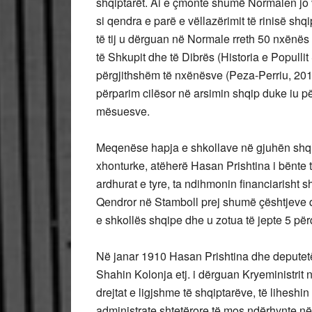
shqiptarët. Ai e çmonte shumë Normalen jo v
si qendra e parë e vëllazërimit të rinisë shq
të tij u dërguan në Normale rreth 50 nxënës
të Shkupit dhe të Dibrës (Historia e Popullit 
përgjithshëm të nxënësve (Peza-Perriu, 201
përparim cilësor në arsimin shqip duke iu p
mësuesve.
Meqenëse hapja e shkollave në gjuhën shqip
xhonturke, atëherë Hasan Prishtina i bënte 
ardhurat e tyre, ta ndihmonin financiarisht 
Qendror në Stamboll prej shumë çështjeve q
e shkollës shqipe dhe u zotua të jepte 5 për
Në janar 1910 Hasan Prishtina dhe deputetë 
Shahin Kolonja etj. i dërguan Kryeministrit n
drejtat e ligjshme të shqiptarëve, të liheshi
administrate shtetërore të mos ndërhynte në k