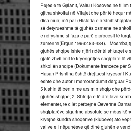
Pejës e të Gjilanit, Valiu i Kosovës në fillim
gjitha shkollat në Vilajet dhe për të hequr më
disa muaj më par (Historia e arsimit shqipt
së detyrueshme të gjuhës osmane në shkollat
e ndryshme si faza e parë e procesit të turq
zemërimi(Ergün,1996:483-484). Mosmbajtja 
gjuhës shqipe ishte njëri ndër tri shkaqet e sh
gjatë zhvillimit të kryengritjes shqiptare të 
shkollën shqipe (Dokumente franceze për Sh
Hasan Prishtina është drejtuesi kryesor i K
është dhe autor i memorandumit dërguar Po
5 kishin të bënin me arsimin shqip dhe përdo
gjuhës shqipe; 2. Shtrirja e të drejtave kom
elementët, të cilët përbëjnë Qeverinë Osman
shqiptarëve sigurime absolute se mbas kënd
kryejnë kundra shoqërive (klubeve) ato vepra
valive e i nëpunësve që dinë gjuhën e vend