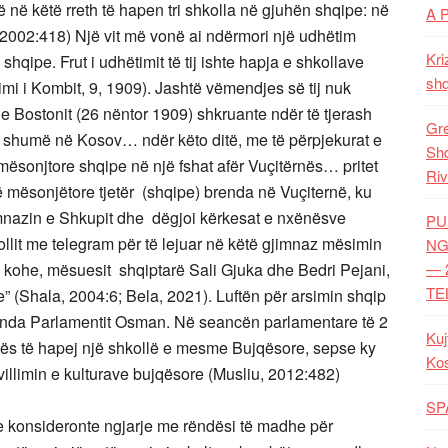
 në këtë rreth të hapen tri shkolla në gjuhën shqipe: në
A 
, 2002:418) Një vit më vonë ai ndërmori një udhëtim
Kri
qipe. Frut i udhëtimit të tij ishte hapja e shkollave
shq
i i Kombit, 9, 1909). Jashtë vëmendjes së tij nuk
” e Bostonit (26 nëntor 1909) shkruante ndër të tjerash
Gre
ë shumë në Kosov… ndër këto ditë, me të përpjekurat e
Shq
mësonjtore shqipe në një fshat afër Vuçitërnës… pritet
Riv
ë mësonjëtore tjetër (shqipe) brenda në Vuçiternë, ku
gjimnazin e Shkupit dhe dëgjoi kërkesat e nxënësve
PU
ollit me telegram për të lejuar në këtë gjimnaz mësimin
NG
k kohe, mësuesit shqiptarë Sali Gjuka dhe Bedri Pejani,
— 
TE
e” (Shala, 2004:6; Bela, 2021).
Luftën për arsimin shqip
renda Parlamentit Osman. Në seancën parlamentare të 2
Kuj
ovës të hapej një shkollë e mesme Bujqësore, sepse ky
Ko
hvillimin e kulturave bujqësore (Musliu, 2012:482)
SP
e konsideronte ngjarje me rëndësi të madhe për