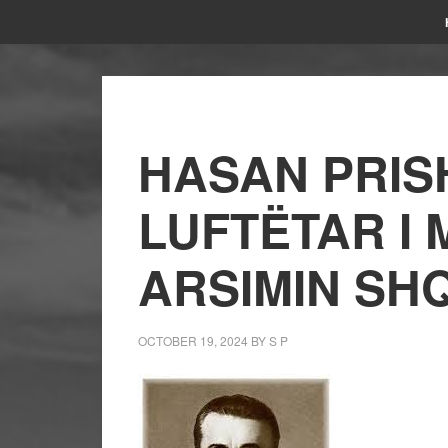
HASAN PRIS
LUFTËTAR I
ARSIMIN SHQ
OCTOBER 19, 2024
BY
S P