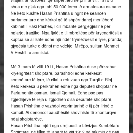
vilajetit të Kosovës, që shpërtheu në prill të vitit 1910 u
shua me gjak nga mbi 50 000 forca të armatosura osmane.
Në këto kushte Hasan Prishtina u ngrit në seancën
parlamentare dhe kërkoi që të shpërndahej menjëherë
kabineti i Haki Pashës, i cili mbante përgjegjësinë për
ngjarjet tragjike. Nga fjalët e tij mbrojtëse për kryengritësit u
kuptua se ai ishte edhe një ndër frymëzuesit e tyre, prandaj
gjyqësia turke e dënoi me vdekje. Mirëpo, sulltan Mehmet
V Reshit, e amnistoi.
Më 3 mars të vitit 1911, Hasan Prishtina duke përkrahur
kryengritësit shqiptarë, parashtroi edhe kërkesat
kombëtare të tyre, të cilat u refuzuan nga Turqit e Rinj.
Këto kërkesa u përkrahën edhe nga deputeti shqiptar në
Parlamentin osman, Ismail Qemali. Edhe pse pas
zgjedhjeve të reja u zgjodhën disa deputetë shqiptarë,
Hasan Prishtina e vazhdoi veprimtarinë e tij për lirinë e
kombit. Ai denoncoi paudhësitë shoviniste të xhonturqve
ndaj shqiptarëve.
Hasan Prishtina, njëri nga drejtuesit e Lëvizjes Kombëtare
Shqiptare, në fillim të janarit të viti 1912 në takimin që pati