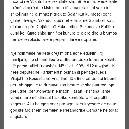
mbaroi në Vushtrri me rezultate shumë të mira. Meqë ishte
nxënës i mirë dhe kishte mundësi materiale, ai vazhdoi
shkollimin në gjimnazin grek të Selanikut ku mësoi edhe
gjuhën frënge. Vazhdoi studimet e larta në Stamboll, ku u
diplomua për Drejtësi, në Fakultetin e Shkencave Politiko –
Juridike. Gjatë shkollimit fitoi kulturë të gjerë dhe u brumos
me ide revolucionare e përparimtare evropiane.
Një ndihmesë në këtë drejtim dha edhe edukimi i tij
familjarë, me shumë tipare atdhetare duke formuar kështu
një personalitet liridashës. Në vitet 1908-1912 u zgjodh tri
herë deputet në Parlamentin osman si përfaqësues i
Vilajetit të Kosovës në Prishtinë, të cilin e përdori si tribunë
për mbrojtjen e të drejtave kombëtare të shqiptarëve. Kjo
periudhë, për atdhetarin e madh Hasan Prishtina, ishte
vendimtare në kthesat historike kombëtare të popullit
shqiptar. Ai u bë njëri ndër protagonistët kryesorë që do të
godiste fuqishëm themelet e Perandorisë Osmane në tokat
shqiptare.