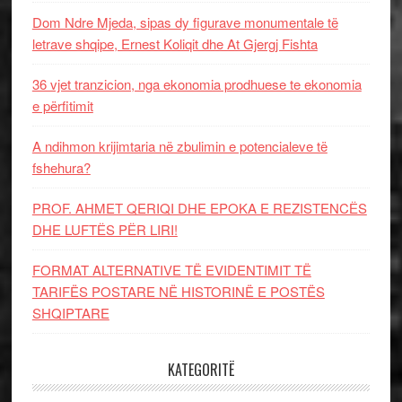
Dom Ndre Mjeda, sipas dy figurave monumentale të
letrave shqipe, Ernest Koliqit dhe At Gjergj Fishta
36 vjet tranzicion, nga ekonomia prodhuese te ekonomia
e përfitimit
A ndihmon krijimtaria në zbulimin e potencialeve të
fshehura?
PROF. AHMET QERIQI DHE EPOKA E REZISTENCЁS
DHE LUFTЁS PЁR LIRI!
FORMAT ALTERNATIVE TË EVIDENTIMIT TË
TARIFËS POSTARE NË HISTORINË E POSTËS
SHQIPTARE
KATEGORITË