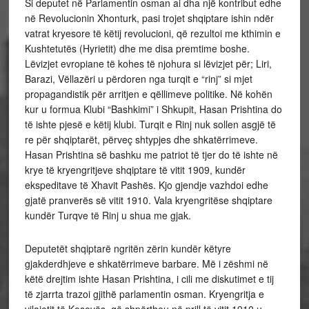
Si deputet në Parlamentin osman ai dha një kontribut edhe
në Revolucionin Xhonturk, pasi trojet shqiptare ishin ndër
vatrat kryesore të këtij revolucioni, që rezultoi me kthimin e
Kushtetutës (Hyrietit) dhe me disa premtime boshe.
Lëvizjet evropiane të kohes të njohura si lëvizjet për; Liri,
Barazi, Vëllazëri u përdoren nga turqit e “rinj” si mjet
propagandistik për arritjen e qëllimeve politike. Në kohën
kur u formua Klubi “Bashkimi” i Shkupit, Hasan Prishtina do
të ishte pjesë e këtij klubi. Turqit e Rinj nuk sollen asgjë të
re për shqiptarët, përveç shtypjes dhe shkatërrimeve.
Hasan Prishtina së bashku me patriot të tjer do të ishte në
krye të kryengritjeve shqiptare të vitit 1909, kundër
ekspeditave të Xhavit Pashës. Kjo gjendje vazhdoi edhe
gjatë pranverës së vitit 1910. Vala kryengritëse shqiptare
kundër Turqve të Rinj u shua me gjak.
Deputetët shqiptarë ngritën zërin kundër këtyre
gjakderdhjeve e shkatërrimeve barbare. Më i zëshmi në
këtë drejtim ishte Hasan Prishtina, i cili me diskutimet e tij
të zjarrta trazoi gjithë parlamentin osman. Kryengritja e