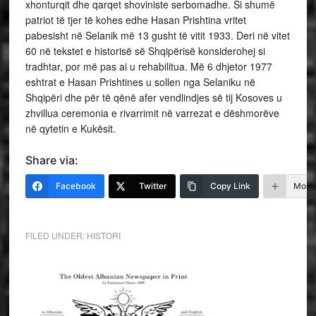
xhonturqit dhe qarqet shoviniste serbomadhe. Si shumë
patriot të tjer të kohes edhe Hasan Prishtina vritet
pabesisht në Selanik më 13 gusht të vitit 1933. Deri në vitet
60 në tekstet e historisë së Shqipërisë konsiderohej si
tradhtar, por më pas ai u rehabilitua. Më 6 dhjetor 1977
eshtrat e Hasan Prishtines u sollen nga Selaniku në
Shqipëri dhe për të qënë afer vendlindjes së tij Kosoves u
zhvillua ceremonia e rivarrimit në varrezat e dëshmorëve
në qytetin e Kukësit.
Share via:
Facebook
Twitter
Copy Link
More
FILED UNDER:
HISTORI