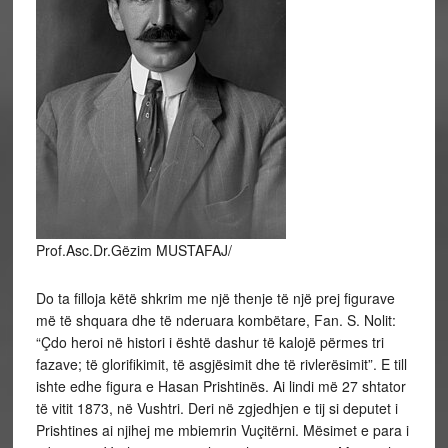
Prof.Asc.Dr.Gëzim MUSTAFAJ/
Do ta filloja këtë shkrim me një thenje të një prej figurave
më të shquara dhe të nderuara kombëtare, Fan. S. Nolit:
“Çdo heroi në histori i është dashur të kalojë përmes tri
fazave; të glorifikimit, të asgjësimit dhe të rivlerësimit”. E till
ishte edhe figura e Hasan Prishtinës. Ai lindi më 27 shtator
të vitit 1873, në Vushtri. Deri në zgjedhjen e tij si deputet i
Prishtines ai njihej me mbiemrin Vuçitërni. Mësimet e para i