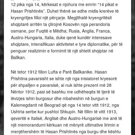
12 pika nga 14, kërkesat e njohura me emrin “14 pikat e
Hasan Prishtinës”. Duhet thënë se edhe midis krerëve të
kryengritjes filloi një përçarje. Megjithatë kryengritësit
shqiptarë arritën ta çlirojnë Kosovën nga perandoria
osmane, por Fuqitë e Mëdha; Rusia, Anglia, Franca,
Austro-Hungaria, Italia, duke qenë kundër interesave
shqiptare, intensifikuan aktivitetet e tyre diplomatike, për të
penguar realizimin e formimit të një shtetit shqiptar në
Ballkan.
Në tetor 1912 fillon Lufta e Parë Ballkanike. Hasan
Prishtina pavarsisht se ishte një nga inisiatoret kryesorë
për shpalljen e pavarsisë, ai nuk ishte prezent më 28
Nëntor 1912, pasi së bashku me udhëheqës të tjerë të
lëvizjes ishin burgosur dhe mbaheshin në burgun e
Kalemegdanit në Beograd që nga 14 tetor vitit 1912, nga
Ushtria serbe kur pushtoi Shkupin. Në fillim të vitit 1913,
qeveritë e Italisë, Anglisë dhe Austro-Hungarisë me anë të
një memorandumi kërkuan në mënyrë ultimative lirimin e
menjëhershëm të Hasan Prishtinës nga burgu dhe kështu