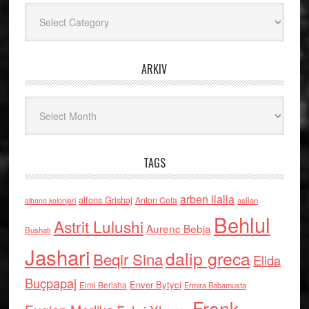
Kategoritë
ARKIV
Arkiv
TAGS
arben llalla
alfons Grishaj
Anton Cefa
asllan
albano kolonjari
Behlul
Astrit Lulushi
Aurenc Bebja
Bushati
Jashari
dalip greca
Beqir Sina
Elida
Buçpapaj
Enver Bytyci
Elmi Berisha
Ermira Babamusta
Frank