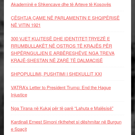
Akademinë e Shkencave dhe të Arteve të Kosovës
ÇËSHTJA ÇAME NË PARLAMENTIN E SHQIPËRISË
NË VITIN 1921
300 VJET KUJTESË DHE IDENTITET-TRYEZË E
RRUMBULLAKËT NË OSTROS TË KRAJËS PËR
SHPËRNGULJEN E ARBËRESHËVE NGA TREVA
KRAJË-SHESTAN NË ZARË TË DALMACISË
SHPOPULLIMI, PUSHTIMI I SHEKULLIT XXI
VATRA’s Letter to President Trump: End the Hague
Injustice
Nga Tirana në Kukaj për të parë “Lahuta e Malësisë”
Kardinali Ernest Simoni rikthehet si dëshmitar në Burgun
e Spaçit