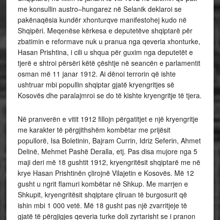
me konsullin austro–hungarez në Selanik deklaroi se
pakënaqësia kundër xhonturqve manifestohej kudo në
Shqipëri. Meqenëse kërkesa e deputetëve shqiptarë për
zbatimin e reformave nuk u pranua nga qeveria xhonturke,
Hasan Prishtina, i cili u shqua për guxim nga deputetët e
tjerë e shtroi përsëri këtë çështje në seancën e parlamentit
osman më 11 janar 1912. Ai dënoi terrorin që ishte
ushtruar mbi popullin shqiptar gjatë kryengritjes së
Kosovës dhe paralajmroi se do të kishte kryengritje të tjera.
Në pranverën e vitit 1912 fillojn përgatitjet e një kryengritje
me karakter të përgjithshëm kombëtar me prijësit
popullorë, Isa Boletinin, Bajram Currin, Idriz Seferin, Ahmet
Delinë, Mehmet Pashë Deralla, etj. Pas disa mujore nga 5
maji deri më 18 gushtit 1912, kryengritësit shqiptarë me në
krye Hasan Prishtinën çlirojnë Vilajetin e Kosovës. Më 12
gusht u ngrit flamuri kombëtar në Shkup. Me marrjen e
Shkupit, kryengritësit shqiptare çliruan të burgosurit që
ishin mbi 1 000 vetë. Më 18 gusht pas një zvarritjeje të
gjatë të përgjigjes qeveria turke doli zyrtarisht se i pranon