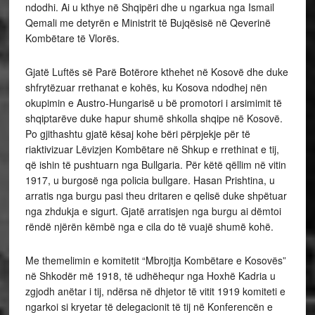
ndodhi. Ai u kthye në Shqipëri dhe u ngarkua nga Ismail
Qemali me detyrën e Ministrit të Bujqësisë në Qeverinë
Kombëtare të Vlorës.
Gjatë Luftës së Parë Botërore kthehet në Kosovë dhe duke
shfrytëzuar rrethanat e kohës, ku Kosova ndodhej nën
okupimin e Austro-Hungarisë u bë promotori i arsimimit të
shqiptarëve duke hapur shumë shkolla shqipe në Kosovë.
Po gjithashtu gjatë kësaj kohe bëri përpjekje për të
riaktivizuar Lëvizjen Kombëtare në Shkup e rrethinat e tij,
që ishin të pushtuarn nga Bullgaria. Për këtë qëllim në vitin
1917, u burgosë nga policia bullgare. Hasan Prishtina, u
arratis nga burgu pasi theu dritaren e qelisë duke shpëtuar
nga zhdukja e sigurt. Gjatë arratisjen nga burgu ai dëmtoi
rëndë njërën këmbë nga e cila do të vuajë shumë kohë.
Me themelimin e komitetit “Mbrojtja Kombëtare e Kosovës”
në Shkodër më 1918, të udhëhequr nga Hoxhë Kadria u
zgjodh anëtar i tij, ndërsa në dhjetor të vitit 1919 komiteti e
ngarkoi si kryetar të delegacionit të tij në Konferencën e