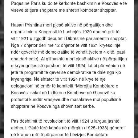
Paqes në Paris ku do të kërkonte bashkimin e Kosovës e të
viseve të tjera shqiptare me shtetin kombëtar shqiptar.
Hasan Prishtina mori pjesë aktive në përgatitjen dhe
organizimin e Kongresit të Lushnjës 1920 dhe në prill të
vitit 1921 u zgjodh deputet i Dibrës në parlamentin shqiptar.
Nga 7 dhjetor deri më 12 dhjetor të vitit 1921 kryesoi një
ndër qeveritë më demokratike të vendit,(vetem 4 ditë, pasi
dha dorheqje). Ai gjithashtu mori pjesë aktive në përgatitjen
e kryengritjes së qershorit të vitit 1924, luftoi për vënien në
jetë të programit të qeverisë demokratike të dalë nga kjo
kryengritje. Në shtator të vitit 1924 në krye të një
delegacioni në emër të komitetit “Mbrojtja Kombëtare e
Kosovës” shkoi në Lidhjen e Kombeve në Gjenevë ku
protestoi kundër vrasjeve dhe masakrave mbi popullsinë
shqiptare në Kosovë nga shovinistët serbë.
Pas dështimit të revolucionit të vitit 1924 u largua jashtë
atdheut. Gjatë tërë kohës në mërgim (1925-1933) qëndroi
në krahun më të përparuar të Lëvizjes Kombëtare