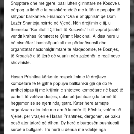
Shqiptare dhe më gjërë, pasi luftën çlirimtare në Kosovë u
përpoq ta lidhë e ta bashkërendojë me luftën e popujve të
shtypur ballkanikë. Financon “Ora e Shqipnisë” që Dom
Lazër Shantoja nxirrte në Vjenë. Nën drejtimin e tij, u
themelua “Komiteti i Çlirimit të Kosovës” i cili veproi jashtë
vendit krahas Komitetit të Çlirimit Nacional. Ai disa herë u
bë nismëtar i bashkëpunimit me përfaqësuesit dhe
organizatat nacionalçlirimtare të Maqedonisë, të Bosnjës,
të Kroacisë e të tjerë që vuanin nën zgjedhën e regjimeve
shoviniste.
Hasan Prishtina kërkonte respektimin e të drejtave
kombëtare të të gjithë popujve ballkanikë gjë që do të
arrihej sipas tij me krijimin e shteteve kombëtare në bazë të
parimit të vetëvendosjes, duke përjashtuar çdo formë të
hegjemonisë së njërit ndaj tjetrit. Katër herë armiqtë
organizuan atentate me armë kundër tij. Kështu, vetëm në
Vjenë, për vrasjen e Hasan Prishtinës, dërgohen, së paku
pesë atentatorë që dihen. Dy herë e burgosën pushtuesit
serbë e bullgarë. Tre herë u dënua me vdekje nga