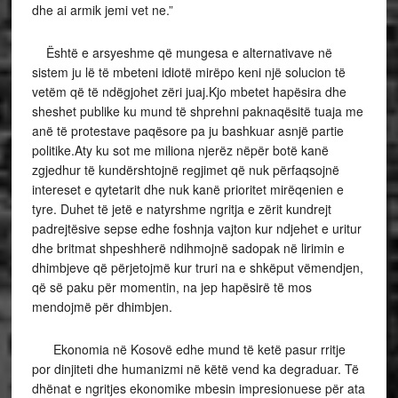
dhe ai armik jemi vet ne.”
Është e arsyeshme që mungesa e alternativave në
sistem ju lë të mbeteni idiotë mirëpo keni një solucion të
vetëm që të ndëgjohet zëri juaj.Kjo mbetet hapësira dhe
sheshet publike ku mund të shprehni paknaqësitë tuaja me
anë të protestave paqësore pa ju bashkuar asnjë partie
politike.Aty ku sot me miliona njerëz nëpër botë kanë
zgjedhur të kundërshtojnë regjimet që nuk përfaqsojnë
intereset e qytetarit dhe nuk kanë prioritet mirëqenien e
tyre. Duhet të jetë e natyrshme ngritja e zërit kundrejt
padrejtësive sepse edhe foshnja vajton kur ndjehet e uritur
dhe britmat shpeshherë ndihmojnë sadopak në lirimin e
dhimbjeve që përjetojmë kur truri na e shkëput vëmendjen,
që së paku për momentin, na jep hapësirë të mos
mendojmë për dhimbjen.
Ekonomia në Kosovë edhe mund të ketë pasur rritje
por dinjiteti dhe humanizmi në këtë vend ka degraduar. Të
dhënat e ngritjes ekonomike mbesin impresionuese për ata