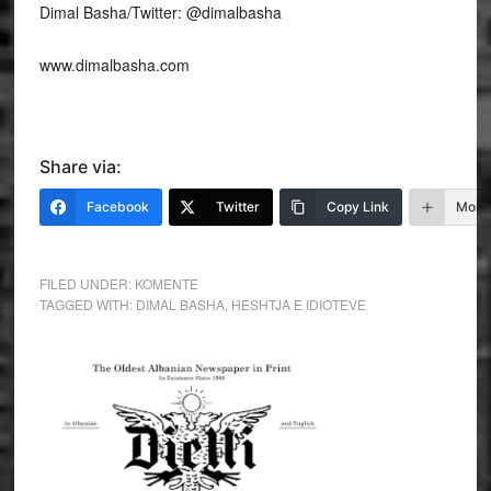
Dimal Basha/Twitter: @dimalbasha
www.dimalbasha.com
Share via:
Facebook
Twitter
Copy Link
More
FILED UNDER:
KOMENTE
TAGGED WITH:
DIMAL BASHA
,
HESHTJA E IDIOTEVE