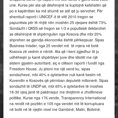
urie. Kurse për ata që dëshirojnë ta kuptojnë kafshatën që
po e kapërdisin ka më shumë se atë që ju servohet. Për
shembull raporti i UNICEF-it të vitit 2010 tregon se
papunësia për të rinjtë nën moshën 25 vjeqare është 73%.
Sondazhi i QKSS-së tregon se 1/3 e popullsisë deklarohet
se dëshirojnë të shpërngulen nga Kosova dhe mbi 20%
shprehen se gjendja ekonomike është përkeqsuar. Sipas
Business Inisder, nga 25 vendet më të mjera në botë
Kosova zë vednin e nëntë. Ata që i keni zgjedhur të ju
udhëheqin ju kanë shpërblyer juve dhe idiotët me një
sistem gjysëm-autoritarë, siç e cilëson raporti i fundit nga
Freedom House. Ju jetoni me një vend ku, sipas
sondazheve, mbi 40% e qytetarëve nuk kanë besim në
Kuvendin e Kosovës që përmban deputetë milionerë. Sipas
sondazhit të UNDP-së, mbi 65% e qytetarëve të moshes
18-30 vjeq janë të pakënaqur me drejtimin e zhvillimeve
politike. Kurse nga 176 vende, Transparency International
na rendit në pozitën e 105 nga vendet më të korruptuara
në botë në të njejtin nivel me Gambinë, Malin, Bolivinë.