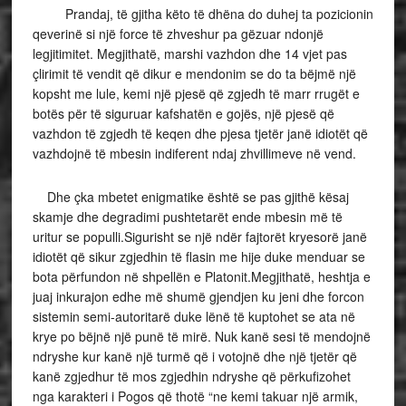
Prandaj, të gjitha këto të dhëna do duhej ta pozicionin
qeverinë si një force të zhveshur pa gëzuar ndonjë
legjitimitet. Megjithatë, marshi vazhdon dhe 14 vjet pas
çlirimit të vendit që dikur e mendonim se do ta bëjmë një
kopsht me lule, kemi një pjesë që zgjedh të marr rrugët e
botës për të siguruar kafshatën e gojës, një pjesë që
vazhdon të zgjedh të keqen dhe pjesa tjetër janë idiotët që
vazhdojnë të mbesin indiferent ndaj zhvillimeve në vend.
Dhe çka mbetet enigmatike është se pas gjithë kësaj
skamje dhe degradimi pushtetarët ende mbesin më të
uritur se populli.Sigurisht se një ndër fajtorët kryesorë janë
idiotët që sikur zgjedhin të flasin me hije duke menduar se
bota përfundon në shpellën e Platonit.Megjithatë, heshtja e
juaj inkurajon edhe më shumë gjendjen ku jeni dhe forcon
sistemin semi-autoritarë duke lënë të kuptohet se ata në
krye po bëjnë një punë të mirë. Nuk kanë sesi të mendojnë
ndryshe kur kanë një turmë që i votojnë dhe një tjetër që
kanë zgjedhur të mos zgjedhin ndryshe që përkufizohet
nga karakteri i Pogos që thotë “ne kemi takuar një armik,