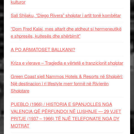
kulturor
Sali Shijaku, “Diego Rivera” shqiptar i artit tonë kombëtar
“Dom Fred Kalaj, mes altarit dhe atdheut si hermeneutikë
e shpresës, kujtesës dhe shërbimit”
A PO ARMATOSET BALLKANI?
Kriza e vlerave – Tragjedia e vërtetë e tranzicionit shqiptar
Green Coast sjell Nammos Hotels & Resorts në Shqipëri:
Një destinacion i ri lifestyle merr formë në Rivierën
Shqiptare
PUEBLO (1966) / HISTORIA E SPANJOLLES NGA
VALENCIA QË PËRFUNDOI NË LUSHNJE — 29 VJET
PRITJE (1937 – 1966) TË NJË TELEFONATE NGA DY
MOTRAT