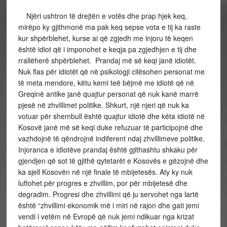
Njëri ushtron të drejtën e votës dhe prap hjek keq,
mirëpo ky gjithmonë ma pak keq sepse vota e tij ka raste
kur shpërblehet, kurse ai që zgjedh me injoru të keqen
është idiot që i imponohet e keqja pa zgjedhjen e tij dhe
rrallëherë shpërblehet. Prandaj më së keqi janë idiotët.
Nuk flas për idiotët që në psikologji cilësohen personat me
të meta mendore, këtu kemi teë bëjmë me idiotë që në
Greqinë antike janë quajtur personat që nuk kanë marrë
pjesë në zhvillimet politike. Shkurt, një njeri që nuk ka
votuar për shembull është quajtur idiotë dhe këta idiotë në
Kosovë janë më së keqi duke refuzuar të participojnë dhe
vazhdojnë të qëndrojnë indiferent ndaj zhvillimeve politike.
Injoranca e idiotëve prandaj është gjithashtu shkaku për
gjendjen që sot të gjithë qytetarët e Kosovës e gëzojnë dhe
ka sjell Kosovën në një finale të mbijetesës. Aty ky nuk
luftohet për progres e zhvillim, por për mbijetesë dhe
degradim. Progresi dhe zhvillimi që ju servohet nga lartë
është “zhvillimi ekonomik më i miri në rajon dhe gati jemi
vendi i vetëm në Evropë që nuk jemi ndikuar nga krizat