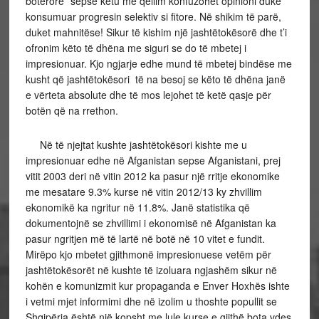
botërore” sepse këtu me qëllim konfuzohet opinioni duke
konsumuar progresin selektiv si fitore. Në shikim të parë,
duket mahnitëse! Sikur të kishim një jashtëtokësorë dhe t’i
ofronim këto të dhëna me siguri se do të mbetej i
impresionuar. Kjo ngjarje edhe mund të mbetej bindëse me
kusht që jashtëtokësori të na besoj se këto të dhëna janë
e vërteta absolute dhe të mos lejohet të ketë qasje për
botën që na rrethon.
Në të njejtat kushte jashtëtokësori kishte me u
impresionuar edhe në Afganistan sepse Afganistani, prej
vitit 2003 deri në vitin 2012 ka pasur një rritje ekonomike
me mesatare 9.3% kurse në vitin 2012/13 ky zhvillim
ekonomikë ka ngritur në 11.8%. Janë statistika që
dokumentojnë se zhvillimi i ekonomisë në Afganistan ka
pasur ngritjen më të lartë në botë në 10 vitet e fundit.
Mirëpo kjo mbetet gjithmonë impresionuese vetëm për
jashtëtokësorët në kushte të izoluara ngjashëm sikur në
kohën e komunizmit kur propaganda e Enver Hoxhës ishte
i vetmi mjet informimi dhe në izolim u thoshte popullit se
Shqipëria është një kopsht me lule kurse e gjithë bota vdes