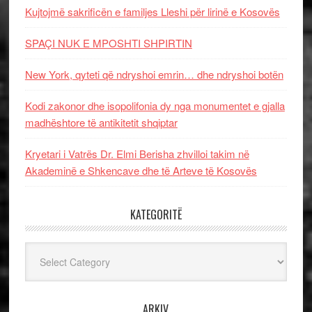
Kujtojmë sakrificën e familjes Lleshi për lirinë e Kosovës
SPAÇI NUK E MPOSHTI SHPIRTIN
New York, qyteti që ndryshoi emrin… dhe ndryshoi botën
Kodi zakonor dhe isopolifonia dy nga monumentet e gjalla
madhështore të antikitetit shqiptar
Kryetari i Vatrës Dr. Elmi Berisha zhvilloi takim në
Akademinë e Shkencave dhe të Arteve të Kosovës
KATEGORITË
Kategoritë
ARKIV