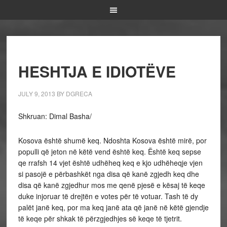
HESHTJA E IDIOTËVE
JULY 9, 2013
BY
DGRECA
Shkruan: Dimal Basha/
Kosova është shumë keq. Ndoshta Kosova është mirë, por
populli që jeton në këtë vend është keq. Është keq sepse
qe rrafsh 14 vjet është udhëheq keq e kjo udhëheqje vjen
si pasojë e përbashkët nga disa që kanë zgjedh keq dhe
disa që kanë zgjedhur mos me qenë pjesë e kësaj të keqe
duke injoruar të drejtën e votes për të votuar. Tash të dy
palët janë keq, por ma keq janë ata që janë në këtë gjendje
të keqe për shkak të përzgjedhjes së keqe të tjetrit.