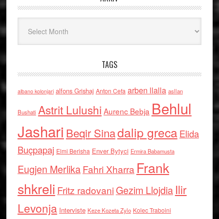
Arkiv
TAGS
arben llalla
alfons Grishaj
Anton Cefa
asllan
albano kolonjari
Behlul
Astrit Lulushi
Aurenc Bebja
Bushati
Jashari
dalip greca
Beqir Sina
Elida
Buçpapaj
Enver Bytyci
Elmi Berisha
Ermira Babamusta
Frank
Eugjen Merlika
Fahri Xharra
shkreli
Ilir
Gezim Llojdia
Fritz radovani
Levonja
Interviste
Kolec Traboini
Keze Kozeta Zylo