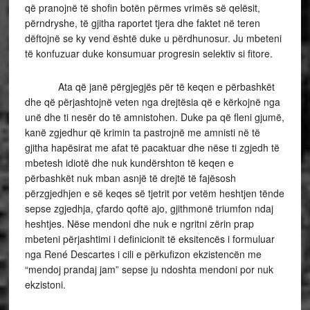
që pranojnë të shofin botën përmes vrimës së qelësit,
përndryshe, të gjitha raportet tjera dhe faktet në teren
dëftojnë se ky vend është duke u përdhunosur. Ju mbeteni
të konfuzuar duke konsumuar progresin selektiv si fitore.
Ata që janë përgjegjës për të keqen e përbashkët
dhe që përjashtojnë veten nga drejtësia që e kërkojnë nga
unë dhe ti nesër do të amnistohen. Duke pa që fleni gjumë,
kanë zgjedhur që krimin ta pastrojnë me amnisti në të
gjitha hapësirat me afat të pacaktuar dhe nëse ti zgjedh të
mbetesh idiotë dhe nuk kundërshton të keqen e
përbashkët nuk mban asnjë të drejtë të fajësosh
përzgjedhjen e së keqes së tjetrit por vetëm heshtjen tënde
sepse zgjedhja, çfardo qoftë ajo, gjithmonë triumfon ndaj
heshtjes. Nëse mendoni dhe nuk e ngritni zërin prap
mbeteni përjashtimi i definicionit të eksitencës i formuluar
nga René Descartes i cili e përkufizon ekzistencën me
“mendoj prandaj jam” sepse ju ndoshta mendoni por nuk
ekzistoni.