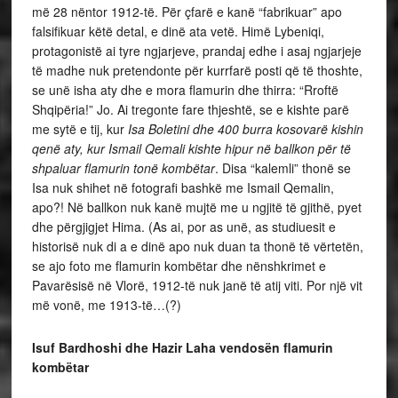
më 28 nëntor 1912-të. Për çfarë e kanë “fabrikuar” apo
falsifikuar këtë detal, e dinë ata vetë. Himë Lybeniqi,
protagonistë ai tyre ngjarjeve, prandaj edhe i asaj ngjarjeje
të madhe nuk pretendonte për kurrfarë posti që të thoshte,
se unë isha aty dhe e mora flamurin dhe thirra: “Rroftë
Shqipëria!” Jo. Ai tregonte fare thjeshtë, se e kishte parë
me sytë e tij, kur
Isa Boletini dhe 400 burra kosovarë kishin
qenë aty, kur Ismail Qemali kishte hipur në ballkon për të
shpaluar flamurin tonë kombëtar
. Disa “kalemli” thonë se
Isa nuk shihet në fotografi bashkë me Ismail Qemalin,
apo?! Në ballkon nuk kanë mujtë me u ngjitë të gjithë, pyet
dhe përgjigjet Hima. (As ai, por as unë, as studiuesit e
historisë nuk di a e dinë apo nuk duan ta thonë të vërtetën,
se ajo foto me flamurin kombëtar dhe nënshkrimet e
Pavarësisë në Vlorë, 1912-të nuk janë të atij viti. Por një vit
më vonë, me 1913-të…(?)
Isuf Bardhoshi dhe Hazir Laha vendosën flamurin
kombëtar