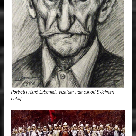
Portreti i Himë Lybeniqit, vizatuar nga piktori Sylejman
Lokaj