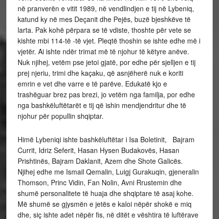
në pranverën e vitit 1989, në vendlindjen e tij në Lybeniq,
katund ky në mes Deçanit dhe Pejës, buzë bjeshkëve të
larta. Pak kohë përpara se të vdiste, thoshte për vete se
kishte mbi 114-të -të vjet. Pleqtë thoshin se ishte edhe më i
vjetër. Ai ishte ndër trimat më të njohur të këtyre anëve.
Nuk njihej, vetëm pse jetoi gjatë, por edhe për sjelljen e tij
prej njeriu, trimi dhe kaçaku, që asnjëherë nuk e koriti
emrin e vet dhe varre e të parëve. Edukatë kjo e
trashëguar brez pas brezi, jo vetëm nga familja, por edhe
nga bashkëluftëtarët e tij që ishin mendjendritur dhe të
njohur për popullin shqiptar.
Himë Lybeniqi ishte bashkëluftëtar i Isa Boletinit, Bajram
Currit, Idriz Seferit, Hasan Hysen Budakovës, Hasan
Prishtinës, Bajram Daklanit, Azem dhe Shote Galicës.
Njihej edhe me Ismail Qemalin, Luigj Gurakuqin, gjeneralin
Thomson, Princ Vidin, Fan Nolin, Avni Rrustemin dhe
shumë personalitete të huaja dhe shqiptare të asaj kohe.
Më shumë se gjysmën e jetës e kaloi nëpër shokë e miq
dhe, siç ishte adet nëpër fis, në ditët e vështira të luftërave