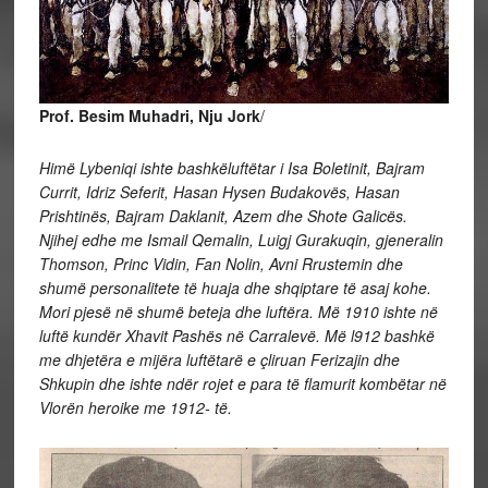
Prof. Besim Muhadri, Nju Jork
/
Himë Lybeniqi ishte bashkëluftëtar i Isa Boletinit, Bajram
Currit, Idriz Seferit, Hasan Hysen Budakovës, Hasan
Prishtinës, Bajram Daklanit, Azem dhe Shote Galicës.
Njihej edhe me Ismail Qemalin, Luigj Gurakuqin, gjeneralin
Thomson, Princ Vidin, Fan Nolin, Avni Rrustemin dhe
shumë personalitete të huaja dhe shqiptare të asaj kohe.
Mori pjesë në shumë beteja dhe luftëra. Më 1910 ishte në
luftë kundër Xhavit Pashës në Carralevë. Më l912 bashkë
me dhjetëra e mijëra luftëtarë e çliruan Ferizajin dhe
Shkupin dhe ishte ndër rojet e para të flamurit kombëtar në
Vlorën heroike me 1912- të.