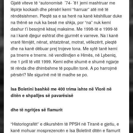
Gjatë viteve të “autonomisë ’74- ’81 jemi mashtruar me
lëpirje kockash dhe përsëri kemi “harruar” atë më të
rëndësishmen. Pleqtë sa e sa herë na kanë këshilluar duke
na thënë se nuk ka besë me shkja, por “na” nuk kemi
dashur t’i besojmë kësaj maksime. Me 1998-të e 1999-të
na i kanë djegur eshtrat dhe gjurmët e varreve. Na i kanë
vrarë fëmijët, nënat, shtatzënat, motrat, vëllezërit, pleqtë
dhe na kanë dëbuar prej trojeve tona. Me sytë tanë kemi
pa tmerre e tmerre. në vendlindjen e Himës, në Lybeniq,
me 1 prill të vitit 1999. Kemi edhe shumë e shumë ngjarje
të rënda dhe dhimbshme të popullin tonë. A po harrojmë
përsëri? Me sigurinë më të madhe se po.
Isa Boletini bashkë me 400 trima ishte në Vlorë në
ditën e shpalljes së pavarësisë
dhe të ngritjes së flamurit
“Historiografët” e dikurshëm të PPSH në Tiranë e gjetiu, e
kanë mohuar mosprezencën e Isa Boletinit ditën e flamurit