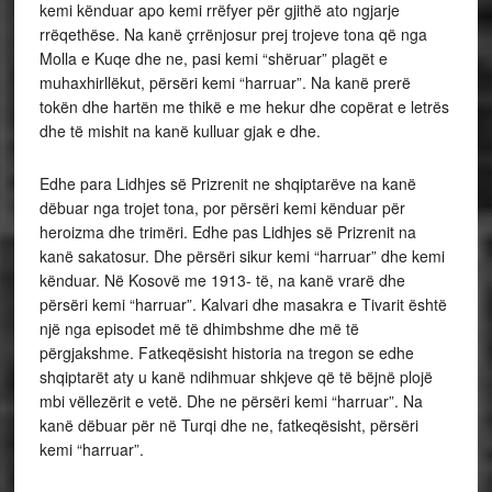
kemi kënduar apo kemi rrëfyer për gjithë ato ngjarje
rrëqethëse. Na kanë çrrënjosur prej trojeve tona që nga
Molla e Kuqe dhe ne, pasi kemi “shëruar” plagët e
muhaxhirllëkut, përsëri kemi “harruar”. Na kanë prerë
tokën dhe hartën me thikë e me hekur dhe copërat e letrës
dhe të mishit na kanë kulluar gjak e dhe.
Edhe para Lidhjes së Prizrenit ne shqiptarëve na kanë
dëbuar nga trojet tona, por përsëri kemi kënduar për
heroizma dhe trimëri. Edhe pas Lidhjes së Prizrenit na
kanë sakatosur. Dhe përsëri sikur kemi “harruar” dhe kemi
kënduar. Në Kosovë me 1913- të, na kanë vrarë dhe
përsëri kemi “harruar”. Kalvari dhe masakra e Tivarit është
një nga episodet më të dhimbshme dhe më të
përgjakshme. Fatkeqësisht historia na tregon se edhe
shqiptarët aty u kanë ndihmuar shkjeve që të bëjnë plojë
mbi vëllezërit e vetë. Dhe ne përsëri kemi “harruar”. Na
kanë dëbuar për në Turqi dhe ne, fatkeqësisht, përsëri
kemi “harruar”.