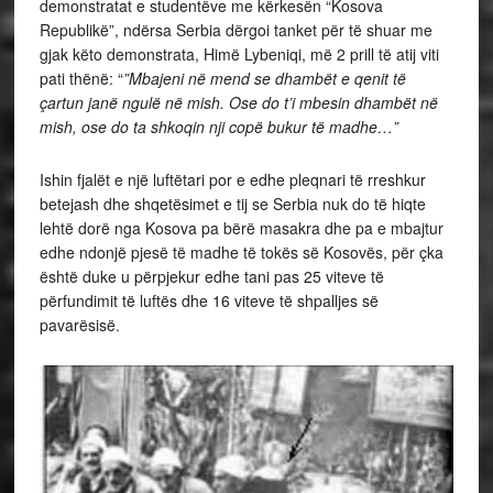
demonstratat e studentëve me kërkesën “Kosova
Republikë”, ndërsa Serbia dërgoi tanket për të shuar me
gjak këto demonstrata, Himë Lybeniqi, më 2 prill të atij viti
pati thënë: “
”Mbajeni në mend se dhambët e qenit të
çartun janë ngulë në mish. Ose do t’i mbesin dhambët në
mish, ose do ta shkoqin nji copë bukur të madhe…”
Ishin fjalët e një luftëtari por e edhe pleqnari të rreshkur
betejash dhe shqetësimet e tij se Serbia nuk do të hiqte
lehtë dorë nga Kosova pa bërë masakra dhe pa e mbajtur
edhe ndonjë pjesë të madhe të tokës së Kosovës, për çka
është duke u përpjekur edhe tani pas 25 viteve të
përfundimit të luftës dhe 16 viteve të shpalljes së
pavarësisë.