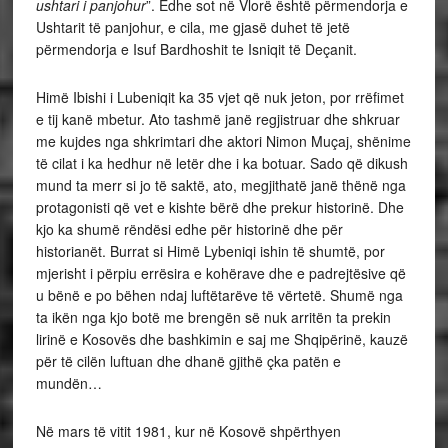
ushtari i panjohur
”. Edhe sot në Vlorë është përmendorja e
Ushtarit të panjohur, e cila, me gjasë duhet të jetë
përmendorja e Isuf Bardhoshit te Isniqit të Deçanit.
Himë Ibishi i Lubeniqit ka 35 vjet që nuk jeton, por rrëfimet
e tij kanë mbetur. Ato tashmë janë regjistruar dhe shkruar
me kujdes nga shkrimtari dhe aktori Nimon Muçaj, shënime
të cilat i ka hedhur në letër dhe i ka botuar. Sado që dikush
mund ta merr si jo të saktë, ato, megjithatë janë thënë nga
protagonisti që vet e kishte bërë dhe prekur historinë. Dhe
kjo ka shumë rëndësi edhe për historinë dhe për
historianët. Burrat si Himë Lybeniqi ishin të shumtë, por
mjerisht i përpiu errësira e kohërave dhe e padrejtësive që
u bënë e po bëhen ndaj luftëtarëve të vërtetë. Shumë nga
ta ikën nga kjo botë me brengën së nuk arritën ta prekin
lirinë e Kosovës dhe bashkimin e saj me Shqipërinë, kauzë
për të cilën luftuan dhe dhanë gjithë çka patën e
mundën…
Në mars të vitit 1981, kur në Kosovë shpërthyen