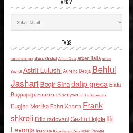
ARKIV
Arkiv
TAGS
arben llalla
alfons Grishaj
Anton Cefa
asllan
albano kolonjari
Behlul
Astrit Lulushi
Aurenc Bebja
Bushati
Jashari
dalip greca
Beqir Sina
Elida
Buçpapaj
Enver Bytyci
Elmi Berisha
Ermira Babamusta
Frank
Eugjen Merlika
Fahri Xharra
shkreli
Ilir
Gezim Llojdia
Fritz radovani
Levonja
Interviste
Kolec Traboini
Keze Kozeta Zylo