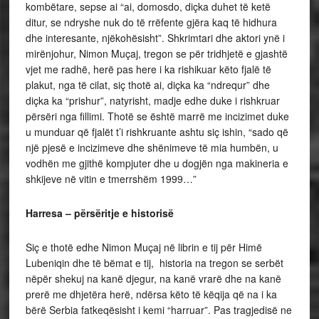
kombëtare, sepse ai “ai, domosdo, diçka duhet të ketë
ditur, se ndryshe nuk do të rrëfente gjëra kaq të hidhura
dhe interesante, njëkohësisht”. Shkrimtari dhe aktori ynë i
mirënjohur, Nimon Muçaj, tregon se për tridhjetë e gjashtë
vjet me radhë, herë pas here i ka rishikuar këto fjalë të
plakut, nga të cilat, siç thotë ai, diçka ka “ndrequr” dhe
diçka ka “prishur”, natyrisht, madje edhe duke i rishkruar
përsëri nga fillimi. Thotë se është marrë me incizimet duke
u munduar që fjalët t’i rishkruante ashtu siç ishin, “sado që
një pjesë e incizimeve dhe shënimeve të mia humbën, u
vodhën me gjithë kompjuter dhe u dogjën nga makineria e
shkijeve në vitin e tmerrshëm 1999…”
Harresa – përsëritje e historisë
Siç e thotë edhe Nimon Muçaj në librin e tij për Himë
Lubeniqin dhe të bëmat e tij, historia na tregon se serbët
nëpër shekuj na kanë djegur, na kanë vrarë dhe na kanë
prerë me dhjetëra herë, ndërsa këto të këqija që na i ka
bërë Serbia fatkeqësisht i kemi “harruar”. Pas tragjedisë ne