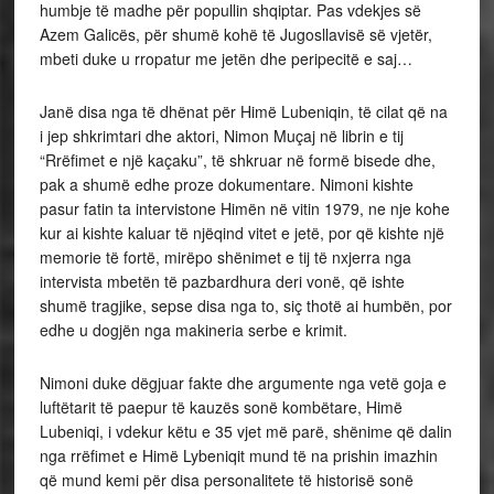
humbje të madhe për popullin shqiptar. Pas vdekjes së
Azem Galicës, për shumë kohë të Jugosllavisë së vjetër,
mbeti duke u rropatur me jetën dhe peripecitë e saj…
Janë disa nga të dhënat për Himë Lubeniqin, të cilat që na
i jep shkrimtari dhe aktori, Nimon Muçaj në librin e tij
“Rrëfimet e një kaçaku”, të shkruar në formë bisede dhe,
pak a shumë edhe proze dokumentare. Nimoni kishte
pasur fatin ta intervistone Himën në vitin 1979, ne nje kohe
kur ai kishte kaluar të njëqind vitet e jetë, por që kishte një
memorie të fortë, mirëpo shënimet e tij të nxjerra nga
intervista mbetën të pazbardhura deri vonë, që ishte
shumë tragjike, sepse disa nga to, siç thotë ai humbën, por
edhe u dogjën nga makineria serbe e krimit.
Nimoni duke dëgjuar fakte dhe argumente nga vetë goja e
luftëtarit të paepur të kauzës sonë kombëtare, Himë
Lubeniqi, i vdekur këtu e 35 vjet më parë, shënime që dalin
nga rrëfimet e Himë Lybeniqit mund të na prishin imazhin
që mund kemi për disa personalitete të historisë sonë