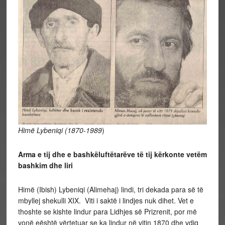
Himë Lybeniqi (1870-1989
)
Arma e tij dhe e bashkëluftëtarëve të tij kërkonte vetëm
bashkim dhe liri
Himë (Ibish) Lybeniqi (Alimehaj) lindi, tri dekada para së të
mbyllej shekulli XIX. Viti i saktë i lindjes nuk dihet. Vet e
thoshte se kishte lindur para Lidhjes së Prizrenit, por më
vonë eështë vërtetuar se ka lindur në vitin 1870 dhe vdiq