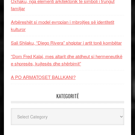
Oxhaku, nga elementi arkitektonik te simboli i trungut
familjar
Arbëreshët si model evropian i mbrojtjes së identitetit
kulturor
Sali Shijaku, “Diego Rivera” shqiptar i artit tonë kombëtar
“Dom Fred Kalaj, mes altarit dhe atdheut si hermeneutikë
e shpresës, kujtesës dhe shërbimit”
A PO ARMATOSET BALLKANI?
KATEGORITË
Kategoritë