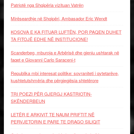
Patriotë nga Shqipëria vizituan Vatrën
Mirëseardhje në Shqipëri, Ambasador Eric Wendt
KOSOVA E KA FITUAR LUFTËN, POR PAQEN DUHET
TA FITOJË EDHE NË INSTITUCIONE!
Scanderbeg, mburoja e Arbërisë dhe gjeniu ushtarak në
faqet e Giovanni Carlo Saraceni-t
Republika mbi interesat politike: sovraniteti i qytetarëve,
kushtetutshmëria dhe përgjegjësia shtetërore
TRI POEZI PËR GJERGJ KASTRIOTIN-
SKËNDERBEUN
LETËR E ARKIVIT TE NAUM PRIFTIT NË
PERVJETORIN E PARE TE DRAGO SILIQIT