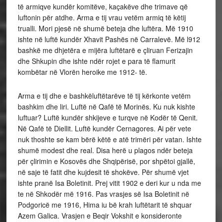
të armiqve kundër komitëve, kaçakëve dhe trimave që
luftonin për atdhe. Arma e tij vrau vetëm armiq të këtij
trualli. Mori pjesë në shumë beteja dhe luftëra. Më 1910
ishte në luftë kundër Xhavit Pashës në Carralevë. Më l912
bashkë me dhjetëra e mijëra luftëtarë e çliruan Ferizajin
dhe Shkupin dhe ishte ndër rojet e para të flamurit
kombëtar në Vlorën heroike me 1912- të.
Arma e tij dhe e bashkëluftëtarëve të tij kërkonte vetëm
bashkim dhe liri. Luftë në Qafë të Morinës. Ku nuk kishte
luftuar? Luftë kundër shkijeve e turqve në Kodër të Qenit.
Në Qafë të Diellit. Luftë kundër Cernagores. Ai për vete
nuk thoshte se kam bërë këtë e atë trimëri për vatan. Ishte
shumë modest dhe real. Disa herë u plagos ndër beteja
për çlirimin e Kosovës dhe Shqipërisë, por shpëtoi gjallë,
në saje të fatit dhe kujdesit të shokëve. Për shumë vjet
ishte pranë Isa Boletinit. Prej vitit 1902 e deri kur u nda me
te në Shkodër më 1916. Pas vrasjes së Isa Boletinit në
Podgoricë me 1916, Hima iu bë krah luftëtarit të shquar
Azem Galica. Vrasjen e Beqir Vokshit e konsideronte