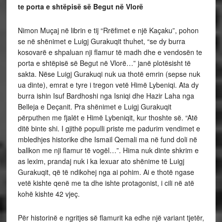
te porta e shtëpisë së Begut në Vlorë
Nimon Muçaj në librin e tij “Rrëfimet e një Kaçaku”, pohon
se në shënimet e Luigj Gurakuqit thuhet, “se dy burra
kosovarë e shpaluan nji flamur të madh dhe e vendosën te
porta e shtëpisë së Begut në Vlorë…” janë plotësisht të
sakta. Nëse Luigj Gurakuqi nuk ua thotë emrin (sepse nuk
ua dinte), emrat e tyre i tregon vetë Himë Lybeniqi. Ata dy
burra ishin Isuf Bardhoshi nga Isniqi dhe Hazir Laha nga
Belleja e Deçanit. Pra shënimet e Luigj Gurakuqit
përputhen me fjalët e Himë Lybeniqit, kur thoshte së. “Atë
ditë binte shi. I gjithë populli priste me padurim vendimet e
mbledhjes historike dhe Ismail Qemali ma në fund doli në
ballkon me nji flamur të vogël…”. Hima nuk dinte shkrim e
as lexim, prandaj nuk i ka lexuar ato shënime të Luigj
Gurakuqit, që të ndikohej nga ai pohim. Ai e thotë ngase
vetë kishte qenë me ta dhe ishte protagonist, i cili në atë
kohë kishte 42 vjeç.
Për historinë e ngritjes së flamurit ka edhe një variant tjetër,