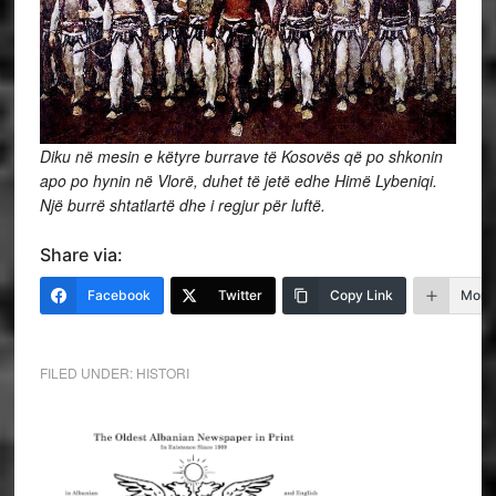
Diku në mesin e këtyre burrave të Kosovës që po shkonin
apo po hynin në Vlorë, duhet të jetë edhe Himë Lybeniqi.
Një burrë shtatlartë dhe i regjur për luftë.
Share via:
Facebook
Twitter
Copy Link
More
FILED UNDER:
HISTORI