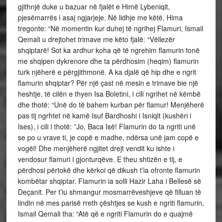
gjithnjë duke u bazuar në fjalët e Himë Lybeniqit,
pjesëmarrës i asaj ngjarjeje. Në lidhje me këtë, Hima
tregonte: “Në momentin kur duhej të ngrihej Flamuri, Ismail
Qemali u drejtohet trimave me këto fjalë: “Vëllezër
shqiptarë! Sot ka ardhur koha që të ngrehim flamurin tonë
me shqipen dykrenore dhe ta përdhosim (heqim) flamurin
turk njëherë e përgjithmonë. A ka djalë që hip dhe e ngrit
flamurin shqiptar? Për një çast në mesin e trimave bie një
heshtje, të cilën e thyen Isa Boletini, i cili ngrihet në këmbë
dhe thotë: “Unë do të bahem kurban për flamur! Menjëherë
pas tij ngrhtet në kamë Isuf Bardhoshi i Isniqit (kushëri i
Ises), i cili i thotë: ”Jo, Baca Isë! Flamurin do ta ngriti unë
se po u vrave ti, je copë e madhe, ndërsa unë jam copë e
vogël! Dhe menjëherë ngjitet drejt vendit ku ishte i
vendosur flamuri i gjonturqëve. E theu shtizën e tij, e
përdhosi përtokë dhe kërkoi që dikush t’ia ofronte flamurin
kombëtar shqiptar. Flamurin ia solli Hazir Laha i Bellesë së
Deçanit. Per t’iu shmangur mosmarrëveshjeve që filluan të
lindin në mes parisë rreth çështjes se kush e ngriti flamurin,
Ismail Qemali tha: “Atë që e ngriti Flamurin do e quajmë