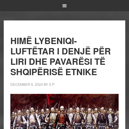
HIMË LYBENIQI-
LUFTËTAR I DENJË PËR
LIRI DHE PAVARËSI TË
SHQIPËRISË ETNIKE
DECEMBER 6, 2024
BY
S P