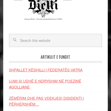
ARTIKUJT E FUNDIT
SHPALLET KËSHILLI I FEDERATËS VATRA
LUMI SI UDHË E NDRYSHIM NË POEZINË
AGOLLIANE
ZËMËRIM DHE PAS VDEKJES! DISIDENTI I
PËRHERSHËM…