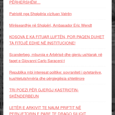
PËRHERSHËM…
Patriotë nga Shqipëria vizituan Vatrën
Mirëseardhje në Shqipëri, Ambasador Eric Wendt
KOSOVA E KA FITUAR LUFTËN, POR PAQEN DUHET
TA FITOJË EDHE NË INSTITUCIONE!
Scanderbeg, mburoja e Arbërisë dhe gjeniu ushtarak në
faqet e Giovanni Carlo Saraceni-t
Republika mbi interesat politike: sovraniteti i qytetarëve,
kushtetutshmëria dhe përgjegjësia shtetërore
TRI POEZI PËR GJERGJ KASTRIOTIN-
SKËNDERBEUN
LETËR E ARKIVIT TE NAUM PRIFTIT NË
PERVJETORIN E PARE TE DRAGO SILIQIT