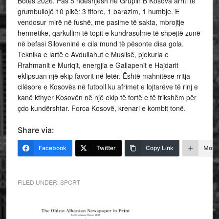
Botës 2026. Pas 5 ndeshjesh në Grupin B Kosova arriti të
grumbullojë 10 pikë: 3 fitore, 1 barazim, 1 humbje. E
vendosur mirë në fushë, me pasime të sakta, mbrojtje
hermetike, qarkullim të topit e kundrasulme të shpejtë zunë
në befasi Slloveninë e cila mund të pësonte disa gola.
Teknika e lartë e Avdullahut e Muslisë, pjekuria e
Rrahmanit e Muriqit, energjia e Gallapenit e Hajdarit
eklipsuan një ekip favorit në letër. Është mahnitëse rritja
cilësore e Kosovës në futboll ku afrimet e lojtarëve të rinj e
kanë kthyer Kosovën në një ekip të fortë e të frikshëm për
çdo kundërshtar. Forca Kosovë, krenari e kombit tonë.
Share via:
Facebook
Twitter
Copy Link
More
FILED UNDER:
SPORT