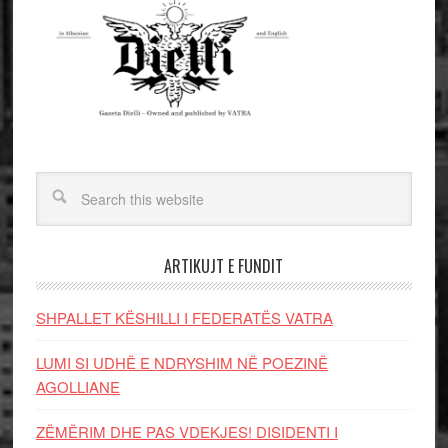
ARTIKUJT E FUNDIT
SHPALLET KËSHILLI I FEDERATËS VATRA
LUMI SI UDHË E NDRYSHIM NË POEZINË
AGOLLIANE
ZËMËRIM DHE PAS VDEKJES! DISIDENTI I