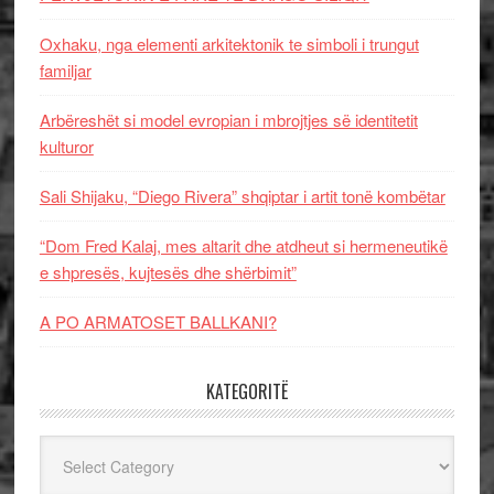
Oxhaku, nga elementi arkitektonik te simboli i trungut
familjar
Arbëreshët si model evropian i mbrojtjes së identitetit
kulturor
Sali Shijaku, “Diego Rivera” shqiptar i artit tonë kombëtar
“Dom Fred Kalaj, mes altarit dhe atdheut si hermeneutikë
e shpresës, kujtesës dhe shërbimit”
A PO ARMATOSET BALLKANI?
KATEGORITË
Kategoritë