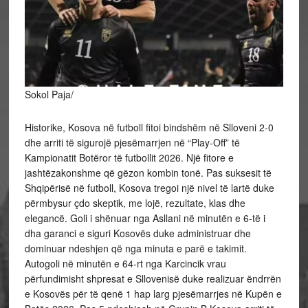
Sokol Paja/
Historike, Kosova në futboll fitoi bindshëm në Slloveni 2-0
dhe arriti të sigurojë pjesëmarrjen në “Play-Off” të
Kampionatit Botëror të futbollit 2026. Një fitore e
jashtëzakonshme që gëzon kombin tonë. Pas suksesit të
Shqipërisë në futboll, Kosova tregoi një nivel të lartë duke
përmbysur çdo skeptik, me lojë, rezultate, klas dhe
elegancë. Goli i shënuar nga Asllani në minutën e 6-të i
dha garanci e siguri Kosovës duke administruar dhe
dominuar ndeshjen që nga minuta e parë e takimit.
Autogoli në minutën e 64-rt nga Karcincik vrau
përfundimisht shpresat e Sllovenisë duke realizuar ëndrrën
e Kosovës për të qenë 1 hap larg pjesëmarrjes në Kupën e