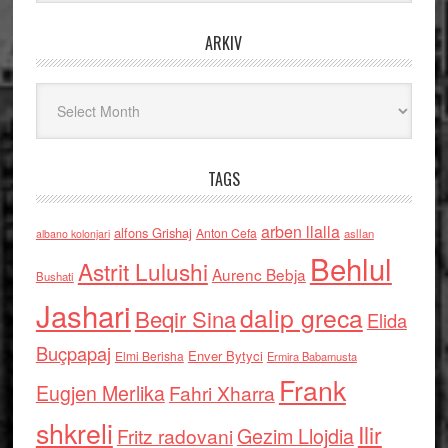
ARKIV
Arkiv
TAGS
arben llalla
alfons Grishaj
Anton Cefa
asllan
albano kolonjari
Behlul
Astrit Lulushi
Aurenc Bebja
Bushati
Jashari
dalip greca
Beqir Sina
Elida
Buçpapaj
Enver Bytyci
Elmi Berisha
Ermira Babamusta
Frank
Eugjen Merlika
Fahri Xharra
shkreli
Ilir
Gezim Llojdia
Fritz radovani