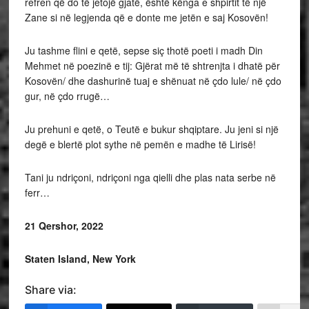
refren që do të jetojë gjatë, është kënga e shpirtit të një
Zane si në legjenda që e donte me jetën e saj Kosovën!
Ju tashme flini e qetë, sepse siç thotë poeti i madh Din
Mehmet në poezinë e tij: Gjërat më të shtrenjta i dhatë për
Kosovën/ dhe dashurinë tuaj e shënuat në çdo lule/ në çdo
gur, në çdo rrugë…
Ju prehuni e qetë, o Teutë e bukur shqiptare. Ju jeni si një
degë e blertë plot sythe në pemën e madhe të Lirisë!
Tani ju ndriçoni, ndriçoni nga qielli dhe plas nata serbe në
ferr…
21 Qershor, 2022
Staten Island, New York
Share via: