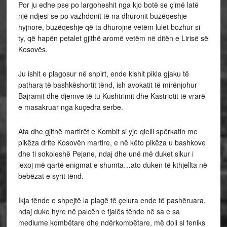
Por ju edhe pse po largoheshit nga kjo botë se ç’më latë
një ndjesi se po vazhdonit të na dhuronit buzëqeshje
hyjnore, buzëqeshje që ta dhurojnë vetëm lulet bozhur si
ty, që hapën petalet gjithë aromë vetëm në ditën e Lirisë së
Kosovës.
Ju ishit e plagosur në shpirt, ende kishit pikla gjaku të
pathara të bashkëshortit tënd, ish avokatit të mirënjohur
Bajramit dhe djemve të tu Kushtrimit dhe Kastriotit të vrarë
e masakruar nga kuçedra serbe.
Ata dhe gjithë martirët e Kombit si yje qielli spërkatin me
pikëza drite Kosovën martire, e në këto pikëza u bashkove
dhe ti sokoleshë Pejane, ndaj dhe unë më duket sikur i
lexoj më qartë enigmat e shumta…ato duken të kthjellta në
bebëzat e syrit tënd.
Ikja tënde e shpejtë la plagë të çelura ende të pashëruara,
ndaj duke hyre në palcën e fjalës tënde në sa e sa
mediume kombëtare dhe ndërkombëtare, më doli si feniks