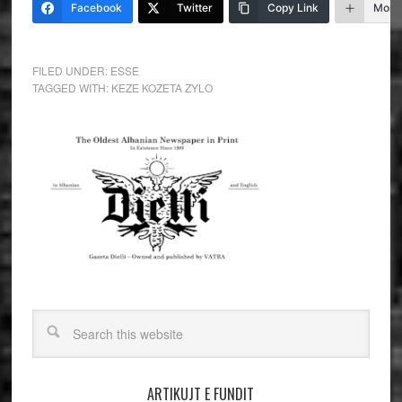
Facebook
Twitter
Copy Link
More
FILED UNDER:
ESSE
TAGGED WITH:
KEZE KOZETA ZYLO
ARTIKUJT E FUNDIT