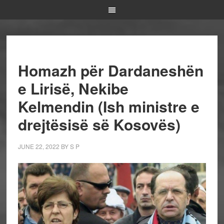
Homazh për Dardaneshën
e Lirisë, Nekibe
Kelmendin (Ish ministre e
drejt
ë
sis
ë
s
ë
Kosov
ë
s)
JUNE 22, 2022
BY
S P