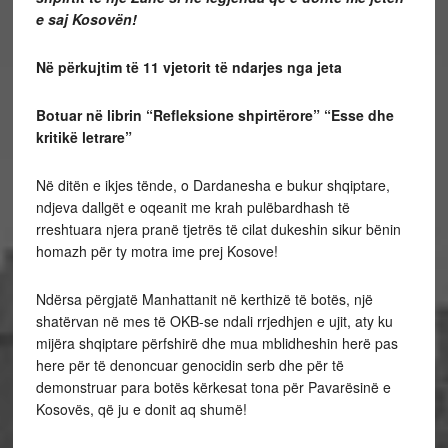
e saj Kosovën!
Në përkujtim të 11 vjetorit të ndarjes nga jeta
Botuar në librin “Refleksione shpirtërore” “Esse dhe
kritikë letrare”
Në ditën e ikjes tënde, o Dardanesha e bukur shqiptare,
ndjeva dallgët e oqeanit me krah pulëbardhash të
rreshtuara njera pranë tjetrës të cilat dukeshin sikur bënin
homazh për ty motra ime prej Kosove!
Ndërsa përgjatë Manhattanit në kerthizë të botës, një
shatërvan në mes të OKB-se ndali rrjedhjen e ujit, aty ku
mijëra shqiptare përfshirë dhe mua mblidheshin herë pas
here për të denoncuar genocidin serb dhe për të
demonstruar para botës kërkesat tona për Pavarësinë e
Kosovës, që ju e donit aq shumë!