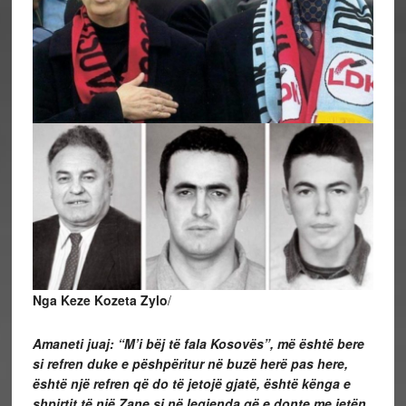
Nga Keze Kozeta Zylo
/
Amaneti juaj: “M’i bëj të fala Kosovës”, më është bere
si refren duke e pëshpëritur në buzë herë pas here,
është një refren që do të jetojë gjatë, është kënga e
shpirtit të një Zane si në legjenda që e donte me jetën