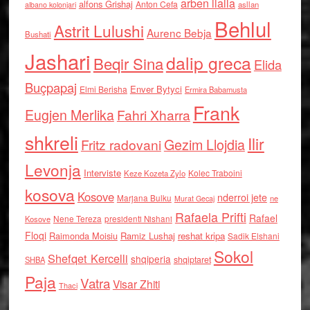
arben llalla
alfons Grishaj
Anton Cefa
asllan
albano kolonjari
Behlul
Astrit Lulushi
Aurenc Bebja
Bushati
Jashari
dalip greca
Beqir Sina
Elida
Buçpapaj
Enver Bytyci
Elmi Berisha
Ermira Babamusta
Frank
Eugjen Merlika
Fahri Xharra
shkreli
Ilir
Gezim Llojdia
Fritz radovani
Levonja
Interviste
Kolec Traboini
Keze Kozeta Zylo
kosova
Kosove
nderroi jete
Marjana Bulku
ne
Murat Gecaj
Rafaela Prifti
Rafael
Nene Tereza
Kosove
presidenti Nishani
Floqi
Raimonda Moisiu
Ramiz Lushaj
reshat kripa
Sadik Elshani
Sokol
Shefqet Kercelli
shqiperia
shqiptaret
SHBA
Paja
Vatra
Visar Zhiti
Thaci