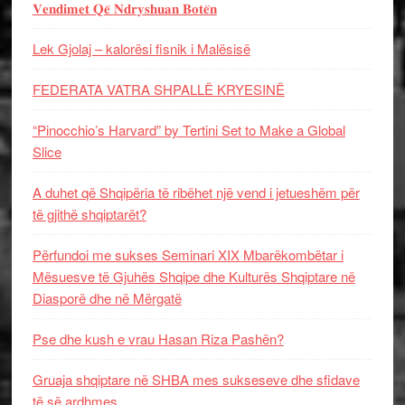
𝐕𝐞𝐧𝐝𝐢𝐦𝐞𝐭 𝐐𝐞̈ 𝐍𝐝𝐫𝐲𝐬𝐡𝐮𝐚𝐧 𝐁𝐨𝐭𝐞̈𝐧
Lek Gjolaj – kalorësi fisnik i Malësisë
FEDERATA VATRA SHPALLË KRYESINË
“Pinocchio’s Harvard” by Tertini Set to Make a Global
Slice
A duhet që Shqipëria të ribëhet një vend i jetueshëm për
të gjithë shqiptarët?
Përfundoi me sukses Seminari XIX Mbarëkombëtar i
Mësuesve të Gjuhës Shqipe dhe Kulturës Shqiptare në
Diasporë dhe në Mërgatë
Pse dhe kush e vrau Hasan Riza Pashën?
Gruaja shqiptare në SHBA mes sukseseve dhe sfidave
të së ardhmes