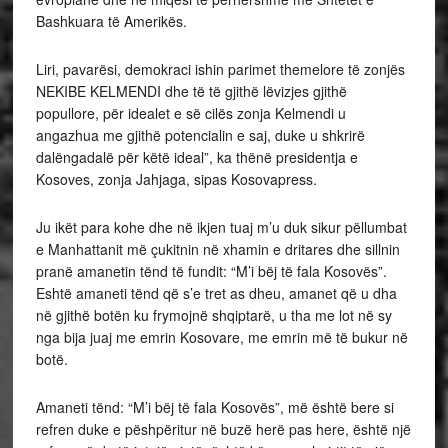
Bashkuara të Amerikës.
Liri, pavarësi, demokraci ishin parimet themelore të zonjës
NEKIBE KELMENDI dhe të të gjithë lëvizjes gjithë
popullore, për idealet e së cilës zonja Kelmendi u
angazhua me gjithë potencialin e saj, duke u shkrirë
dalëngadalë për këtë ideal”, ka thënë presidentja e
Kosoves, zonja Jahjaga, sipas Kosovapress.
Ju ikët para kohe dhe në ikjen tuaj m’u duk sikur pëllumbat
e Manhattanit më çukitnin në xhamin e dritares dhe sillnin
pranë amanetin tënd të fundit: “M’i bëj të fala Kosovës”.
Eshtë amaneti tënd që s’e tret as dheu, amanet që u dha
në gjithë botën ku frymojnë shqiptarë, u tha me lot në sy
nga bija juaj me emrin Kosovare, me emrin më të bukur në
botë.
Amaneti tënd: “M’i bëj të fala Kosovës”, më është bere si
refren duke e pëshpëritur në buzë herë pas here, është një