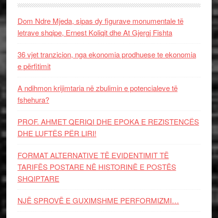
Dom Ndre Mjeda, sipas dy figurave monumentale të
letrave shqipe, Ernest Koliqit dhe At Gjergj Fishta
36 vjet tranzicion, nga ekonomia prodhuese te ekonomia
e përfitimit
A ndihmon krijimtaria në zbulimin e potencialeve të
fshehura?
PROF. AHMET QERIQI DHE EPOKA E REZISTENCЁS
DHE LUFTЁS PЁR LIRI!
FORMAT ALTERNATIVE TË EVIDENTIMIT TË
TARIFËS POSTARE NË HISTORINË E POSTËS
SHQIPTARE
NJË SPROVË E GUXIMSHME PERFORMIZMI…