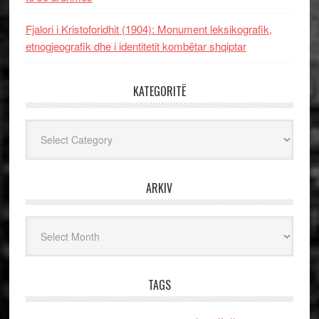
Fjalori i Kristoforidhit (1904): Monument leksikografik,
etnogjeografik dhe i identitetit kombëtar shqiptar
KATEGORITË
Kategoritë
ARKIV
Arkiv
TAGS