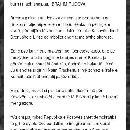
burri i madh shqiptar, IBRAHIM RUGOVA!
Brenda gjoksit tuaj dëgjova ca tinguj të përvajshëm që
rënkonin tutje nëpër erën e Ilirisë. Rënkonin për bijtë e
vrarë, për mijëra të zhdukur… Ishin trimat e Kosovës dhe ti
Drenushë e Lirisë që mbollët ëndrrat me sythe shprese.
Edhe pse kujtimet e makthshme i përjetove kudo, dhe pe
me sytë e tu fatin tragjik të familjes dhe të Kombit, ju
përsëri nuk e shuajtët ëndrrën, ëndrrën e bukur të Lirisë.
Ju u shkritë si qiriri i Naim Frashërit, si një zonjëz e rrallë e
Kombit, për t’i dhënë atij pakëz dritë…
E kjo dritëz ndizet si pishtar e bëhet flakërrimë për
Kosovën, ku zambakët e bardhë të Prizrenit pikojnë bukuri
mëngjezore.
“Vizioni juaj mbeti Republika e Kosovës shtet demokratik i
të gjithë qytetarëve pa dallim, e integruar në strukturat
evropiane dhe në miqësi të përhershme me Shtetet e