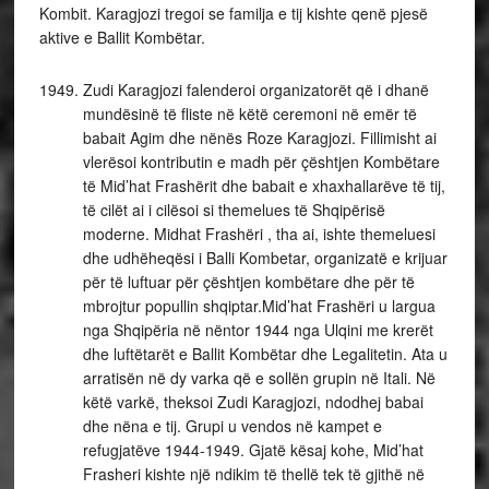
Kombit. Karagjozi tregoi se familja e tij kishte qenë pjesë
aktive e Ballit Kombëtar.
Zudi Karagjozi falenderoi organizatorët që i dhanë
mundësinë të fliste në këtë ceremoni në emër të
babait Agim dhe nënës Roze Karagjozi. Fillimisht ai
vlerësoi kontributin e madh për çështjen Kombëtare
të Mid’hat Frashërit dhe babait e xhaxhallarëve të tij,
të cilët ai i cilësoi si themelues të Shqipërisë
moderne. Midhat Frashëri , tha ai, ishte themeluesi
dhe udhëheqësi i Balli Kombetar, organizatë e krijuar
për të luftuar për çështjen kombëtare dhe për të
mbrojtur popullin shqiptar.Mid’hat Frashëri u largua
nga Shqipëria në nëntor 1944 nga Ulqini me krerët
dhe luftëtarët e Ballit Kombëtar dhe Legalitetin. Ata u
arratisën në dy varka që e sollën grupin në Itali. Në
këtë varkë, theksoi Zudi Karagjozi, ndodhej babai
dhe nëna e tij. Grupi u vendos në kampet e
refugjatëve 1944-1949. Gjatë kësaj kohe, Mid’hat
Frasheri kishte një ndikim të thellë tek të gjithë në