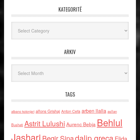
KATEGORITË
Kategoritë
ARKIV
Arkiv
TAGS
arben llalla
alfons Grishaj
Anton Cefa
asllan
albano kolonjari
Behlul
Astrit Lulushi
Aurenc Bebja
Bushati
Jashari
dalip greca
Beqir Sina
Elida