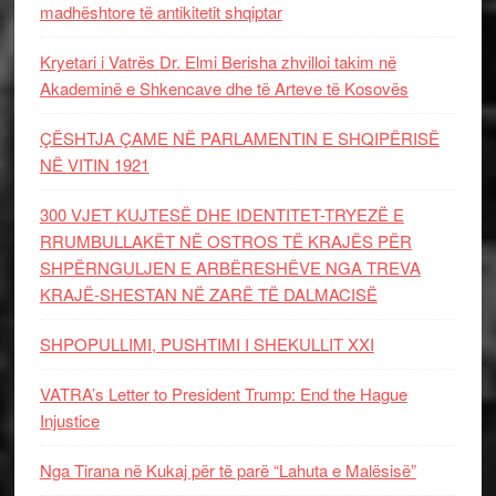
madhështore të antikitetit shqiptar
Kryetari i Vatrës Dr. Elmi Berisha zhvilloi takim në
Akademinë e Shkencave dhe të Arteve të Kosovës
ÇËSHTJA ÇAME NË PARLAMENTIN E SHQIPËRISË
NË VITIN 1921
300 VJET KUJTESË DHE IDENTITET-TRYEZË E
RRUMBULLAKËT NË OSTROS TË KRAJËS PËR
SHPËRNGULJEN E ARBËRESHËVE NGA TREVA
KRAJË-SHESTAN NË ZARË TË DALMACISË
SHPOPULLIMI, PUSHTIMI I SHEKULLIT XXI
VATRA’s Letter to President Trump: End the Hague
Injustice
Nga Tirana në Kukaj për të parë “Lahuta e Malësisë”