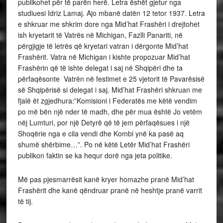
publikohet për të parën herë. Letra ëshët gjetur nga
studiuesi Idriz Lamaj. Ajo mbanë datën 12 tetor 1937. Letra
e shkruar me shkrim dore nga Mid’hat Frashëri i drejtohet
ish kryetarit të Vatrës në Michigan, Fazlli Panariti, në
përgjigje të letrës që kryetari vatran i dërgonte Mid’hat
Frashërit. Vatra në Michigan i kishte propozuar Mid’hat
Frashërin që të ishte delegat i saj në Shqipëri dhe ta
përfaqësonte Vatrën në festimet e 25 vjetorit të Pavarësisë
së Shqipërisë si delegat i saj. Mid’hat Frashëri shkruan me
fjalë ët zgjedhura:”Komisioni i Federatës me këtë vendim
po më bën një nder të madh, dhe për mua është Jo vetëm
nëj Lumturi, por një Detyrë që të jem përfaqësues i një
Shoqërie nga e cila vendi dhe Kombi ynë ka pasë aq
shumë shërbime…”. Po në këtë Letër Mid’hat Frashëri
publikon faktin se ka hequr dorë nga jeta politike.
Më pas pjesmarrësit kanë kryer homazhe pranë Mid’hat
Frashërit dhe kanë qëndruar pranë në heshtje pranë varrit
të tij.