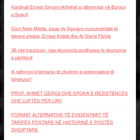
Kardinali Ernest Simoni rikthehet si dëshmitar në Burgun
e Spaçit
Dom Ndre Mjeda, sipas dy figurave monumentale të
letrave shqipe, Ernest Koliqit dhe At Gjergj Fishta
36 vjet tranzicion, nga ekonomia prodhuese te ekonomia
e përfitimit
A ndihmon krijimtaria në zbulimin e potencialeve të
fshehura?
PROF. AHMET QERIQI DHE EPOKA E REZISTENCЁS
DHE LUFTЁS PЁR LIRI!
FORMAT ALTERNATIVE TË EVIDENTIMIT TË
TARIFËS POSTARE NË HISTORINË E POSTËS
SHQIPTARE