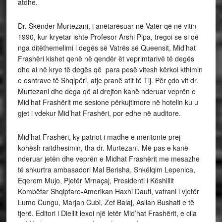
atdhe.
Dr. Skënder Murtezani, i anëtarësuar në Vatër që në vitin
1990, kur kryetar ishte Profesor Arshi Pipa, tregoi se si që
nga ditëthemelimi i degës së Vatrës së Queensit, Mid’hat
Frashëri kishet qenë në qendër ët veprimtarivë të degës
dhe ai në krye të degës që para pesë vitesh kërkoi kthimin
e eshtrave të Shqipëri, atje pranë atit të Tij. Për çdo vit dr.
Murtezani dhe dega që ai drejton kanë nderuar veprën e
Mid’hat Frashërit me sesione përkujtimore në hotelin ku u
gjet i vdekur Mid’hat Frashëri, por edhe në auditore.
Mid’hat Frashëri, ky patriot i madhe e meritonte prej
kohësh raitdhesimin, tha dr. Murtezani. Më pas e kanë
nderuar jetën dhe veprën e Midhat Frashërit me mesazhe
të shkurtra ambasadori Mal Berisha, Shkëlqim Lepenica,
Eqerem Mujo, Pjetër Mrnaçaj, Presidenti i Këshillit
Kombëtar Shqiptaro-Amerikan Haxhi Dauti, vatrani i vjetër
Lumo Cungu, Marjan Cubi, Zef Balaj, Asllan Bushati e të
tjerë. Editori i Diellit lexoi një letër Mid’hat Frashërit, e cila