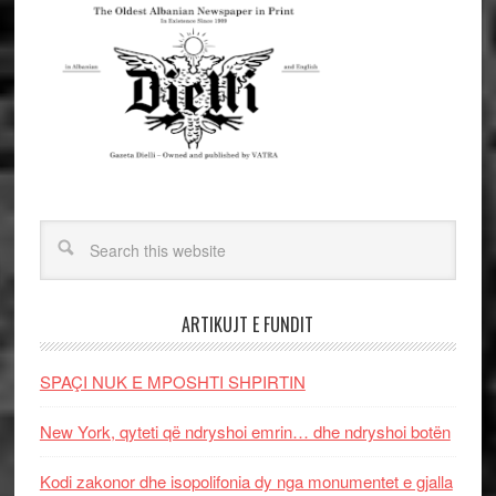
ARTIKUJT E FUNDIT
SPAÇI NUK E MPOSHTI SHPIRTIN
New York, qyteti që ndryshoi emrin… dhe ndryshoi botën
Kodi zakonor dhe isopolifonia dy nga monumentet e gjalla