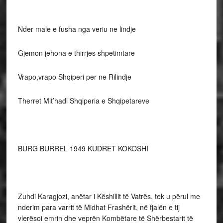
Nder male e fusha nga veriu ne lindje
Gjemon jehona e thirrjes shpetimtare
Vrapo,vrapo Shqiperi per ne Rilindje
Therret Mit’hadi Shqiperia e Shqipetareve
BURG BURREL 1949 KUDRET KOKOSHI
Zuhdi Karagjozi, anëtar i Këshillit të Vatrës, tek u përul me
nderim para varrit të Midhat Frashërit, në fjalën e tij
vlerësoi emrin dhe veprën Kombëtare të Shërbestarit të