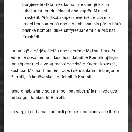
burgjeve të diktaturës komuniste dhe që kishin
mbajtur lart emrin, idealet dhe veprën Mid’hat
Frashërit. Ai kritikoi ashpër qeverinë , e cila nuk
tregoi transparencë dhe e humbi shansin për ta bërë
bashkë Kombin, duke shfrytëzuar emrin e Mid’hat
Frashërit.
Lamaj, që e përjësoi jetën dhe veprën e Mid’hat Frashërit
edhe në dokumentarin kushtuar Babait të Kombit( gjithçka
me shpenzimet e veta) recitoi poezinë e Kudret Kokoshit,
kushtuar Mid’hat Frashërit, poezi që u shkrua në burgun e
Burrelit, në kohëvdekejn e Babait të Kombit.
Ishte e habitshme se sa shpejt pat mbërrit’ lajmi i vdekjes
në burgun famkeq të Burrelit.
Ja vargjet,që Lamaj i përcolli përmes emocioneve të thella: