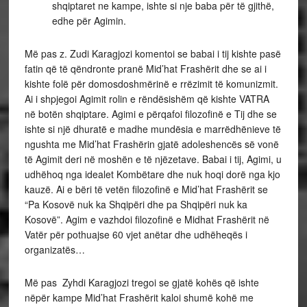
shqiptaret ne kampe, ishte si nje baba për të gjithë,
edhe për Agimin.
Më pas z. Zudi Karagjozi komentoi se babai i tij kishte pasë
fatin që të qëndronte pranë Mid’hat Frashërit dhe se ai i
kishte folë për domosdoshmërinë e rrëzimit të komunizmit.
Ai i shpjegoi Agimit rolin e rëndësishëm që kishte VATRA
në botën shqiptare. Agimi e përqafoi filozofinë e Tij dhe se
ishte si një dhuratë e madhe mundësia e marrëdhënieve të
ngushta me Mid’hat Frashërin gjatë adoleshencës së vonë
të Agimit deri në moshën e të njëzetave. Babai i tij, Agimi, u
udhëhoq nga idealet Kombëtare dhe nuk hoqi dorë nga kjo
kauzë. Ai e bëri të vetën filozofinë e Mid’hat Frashërit se
“Pa Kosovë nuk ka Shqipëri dhe pa Shqipëri nuk ka
Kosovë”. Agim e vazhdoi filozofinë e Midhat Frashërit në
Vatër për pothuajse 60 vjet anëtar dhe udhëheqës i
organizatës…
Më pas Zyhdi Karagjozi tregoi se gjatë kohës që ishte
nëpër kampe Mid’hat Frashërit kaloi shumë kohë me