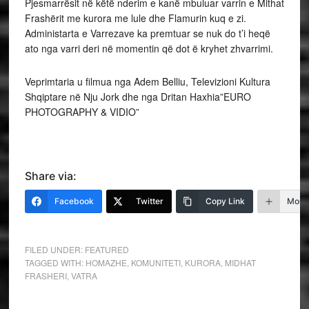
Pjesmarrësit në këtë nderim e kanë mbuluar varrin e Mithat
Frashërit me kurora me lule dhe Flamurin kuq e zi.
Administarta e Varrezave ka premtuar se nuk do t’i heqë
ato nga varri deri në momentin që dot ë kryhet zhvarrimi.
Veprimtaria u filmua nga Adem Belliu, Televizioni Kultura
Shqiptare në Nju Jork dhe nga Dritan Haxhia”EURO
PHOTOGRAPHY & VIDIO”
Share via:
Facebook
Twitter
Copy Link
More
FILED UNDER:
FEATURED
TAGGED WITH:
HOMAZHE
,
KOMUNITETI
,
KURORA
,
MIDHAT
FRASHERI
,
VATRA