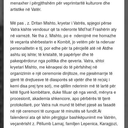
menaxher i përgjithshëm për veprimtaritë kulturore dhe
artistike në Vatër.
Më pas , z. Dritan Mishto, kryetar i Vatrës, spjegoi përse
Vatra kishte vendosur që ta nderonte Mid’hat Frashërin aty
në varrezë. Ne tha z. Mishto, po e nderojmë me homazhe
të veçanta shërbestarin e Kombit, jo vetëm për ta nderuar
personalitetin e tij, por edhe për ta përcjellë atë në Atdhe
ashtu siç ishte; të kristaltë, të papërlyer dhe të
pakeqpërdorur nga politika dhe qeveria. Vatra, shtoi
kryetari Mishto, me kënaqesi do të përfshihej në
organizimin e një ceremonie dinjitoze, me pjesëmarrje të
gjerë të drejtuesve të diasporës së vjetër dhe të re(siç i
kemi disa prej tyre sot), me qëllim nderimin më të lartë për
këtë figurë kombëtare, duke filluar që nga vendi, mënyra e
procesionit, akademia shkencore, apo përbërës të tjerë
protokollarë, por Vatra nuk mund të bëhet pjesë as fasadë
në një ceremoni të cunguar të minutës së fundit.Ai
falenderoi ata që ishin përgjigjur bashkëpunimit me Vatrën,
veçanërisht z. Pëllumb Lamaj, familjen Lepenica, Karagjozi,