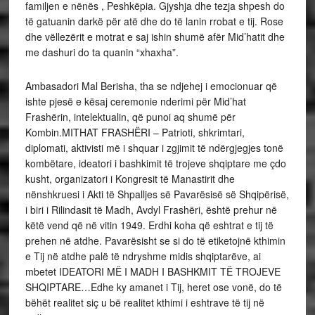
familjen e nënës , Peshkëpia. Gjyshja dhe tezja shpesh do
të gatuanin darkë për atë dhe do të lanin rrobat e tij. Rose
dhe vëllezërit e motrat e saj ishin shumë afër Mid’hatit dhe
me dashuri do ta quanin “xhaxha”.
Ambasadori Mal Berisha, tha se ndjehej i emocionuar që
ishte pjesë e kësaj ceremonie nderimi për Mid’hat
Frashërin, intelektualin, që punoi aq shumë për
Kombin.MITHAT FRASHËRI – Patrioti, shkrimtari,
diplomati, aktivisti më i shquar i zgjimit të ndërgjegjes tonë
kombëtare, ideatori i bashkimit të trojeve shqiptare me çdo
kusht, organizatori i Kongresit të Manastirit dhe
nënshkruesi i Akti të Shpalljes së Pavarësisë së Shqipërisë,
i biri i Rilindasit të Madh, Avdyl Frashëri, është prehur në
këtë vend që në vitin 1949. Erdhi koha që eshtrat e tij të
prehen në atdhe. Pavarësisht se si do të etiketojnë kthimin
e Tij në atdhe palë të ndryshme midis shqiptarëve, ai
mbetet IDEATORI MË I MADH I BASHKMIT TË TROJEVE
SHQIPTARE…Edhe ky amanet i Tij, heret ose vonë, do të
bëhët realitet siç u bë realitet kthimi i eshtrave të tij në