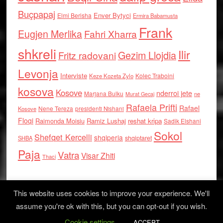
Buçpapaj
Enver Bytyci
Elmi Berisha
Ermira Babamusta
Frank
Eugjen Merlika
Fahri Xharra
shkreli
Ilir
Gezim Llojdia
Fritz radovani
Levonja
Interviste
Kolec Traboini
Keze Kozeta Zylo
kosova
Kosove
nderroi jete
Marjana Bulku
ne
Murat Gecaj
Rafaela Prifti
Rafael
Nene Tereza
Kosove
presidenti Nishani
Floqi
Raimonda Moisiu
Ramiz Lushaj
reshat kripa
Sadik Elshani
Sokol
Shefqet Kercelli
shqiperia
shqiptaret
SHBA
Paja
Vatra
Visar Zhiti
Thaci
This website uses cookies to improve your experience. We'll
assume you're ok with this, but you can opt-out if you wish.
Cookie settings
Log in
ACCEPT