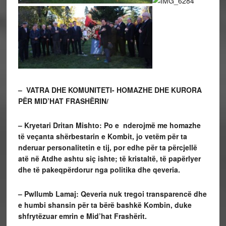
– VATRA DHE KOMUNITETI- HOMAZHE DHE KURORA
PËR MID’HAT FRASHËRIN/
– Kryetari Dritan Mishto: Po e nderojmë me homazhe
të veçanta shërbestarin e Kombit, jo vetëm për ta
nderuar personalitetin e tij, por edhe për ta përcjellë
atë në Atdhe ashtu siç ishte; të kristaltë, të papërlyer
dhe të pakeqpërdorur nga politika dhe qeveria.
– Pwllumb Lamaj: Qeveria nuk tregoi transparencë dhe
e humbi shansin për ta bërë bashkë Kombin, duke
shfrytëzuar emrin e Mid’hat Frashërit.