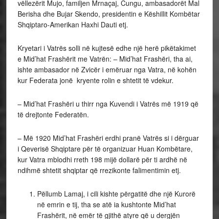
vëllezërit Mujo, familjen Mrnaçaj, Cungu, ambasadorët Mal
Berisha dhe Bujar Skendo, presidentin e Këshillit Kombëtar
Shqiptaro-Amerikan Haxhi Dauti etj.
Kryetari i Vatrës solli në kujtesë edhe një herë pikëtakimet
e Mid’hat Frashërit me Vatrën: – Mid’hat Frashëri, tha ai,
ishte ambasador në Zvicër i emëruar nga Vatra, në kohën
kur Federata jonë kryente rolin e shtetit të vdekur.
– Mid’hat Frashëri u thirr nga Kuvendi i Vatrës më 1919 që
të drejtonte Federatën.
– Më 1920 Mid’hat Frashëri erdhi pranë Vatrës si i dërguar
i Qeverisë Shqiptare për të organizuar Huan Kombëtare,
kur Vatra mblodhi rreth 198 mijë dollarë për ti ardhë në
ndihmë shtetit shqiptar që rrezikonte falimentimin etj.
Pëllumb Lamaj, i cili kishte përgatitë dhe një Kurorë
në emrin e tij, tha se atë ia kushtonte Mid’hat
Frashërit, në emër të gjithë atyre që u dergjën