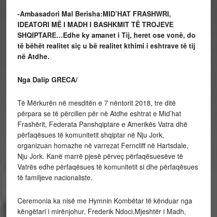
-Ambasadori Mal Berisha:MID’HAT FRASHWRI,
IDEATORI MË I MADH I BASHKMIT TË TROJEVE
SHQIPTARE…Edhe ky amanet i Tij, heret ose vonë, do
të bëhët realitet siç u bë realitet kthimi i eshtrave të tij
në Atdhe.
Nga Dalip GRECA/
Të Mërkurën në mesditën e 7 nëntorit 2018, tre ditë
përpara se të përcillen për në Atdhe eshtrat e Mid’hat
Frashërit, Federata Panshqiptare e Amerikës Vatra dhë
përfaqësues të komunitetit shqiptar në Nju Jork,
organizuan homazhe në varrezat Ferncliff në Hartsdale,
Nju Jork. Kanë marrë pjesë përveç përfaqësuesëve të
Vatrës edhe përfaqësues të komunitetit si dhe përfaqësues
të familjeve nacionaliste.
Ceremonia ka nisë me Hymnin Kombëtar të kënduar nga
këngëtari i mirënjohur, Frederik Ndoci,Mjeshtër i Madh,