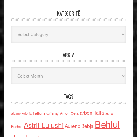
KATEGORITË
Kategoritë
ARKIV
Arkiv
TAGS
arben llalla
alfons Grishaj
Anton Cefa
asllan
albano kolonjari
Behlul
Astrit Lulushi
Aurenc Bebja
Bushati