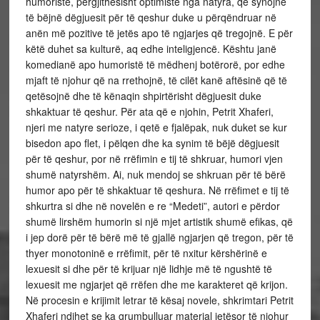
humoristë, përgjithësisht optimistë nga natyra, që synojnë
të bëjnë dëgjuesit për të qeshur duke u përqëndruar në
anën më pozitive të jetës apo të ngjarjes që tregojnë. E për
këtë duhet sa kulturë, aq edhe inteligjencë. Kështu janë
komedianë apo humoristë të mëdhenj botërorë, por edhe
mjaft të njohur që na rrethojnë, të cilët kanë aftësinë që të
qetësojnë dhe të kënaqin shpirtërisht dëgjuesit duke
shkaktuar të qeshur. Për ata që e njohin, Petrit Xhaferi,
njeri me natyre serioze, i qetë e fjalëpak, nuk duket se kur
bisedon apo flet, i pëlqen dhe ka synim të bëjë dëgjuesit
për të qeshur, por në rrëfimin e tij të shkruar, humori vjen
shumë natyrshëm. Ai, nuk mendoj se shkruan për të bërë
humor apo për të shkaktuar të qeshura. Në rrëfimet e tij të
shkurtra si dhe në novelën e re “Medeti”, autori e përdor
shumë lirshëm humorin si një mjet artistik shumë efikas, që
i jep dorë për të bërë më të gjallë ngjarjen që tregon, për të
thyer monotoninë e rrëfimit, për të nxitur kërshërinë e
lexuesit si dhe për të krijuar një lidhje më të ngushtë të
lexuesit me ngjarjet që rrëfen dhe me karakteret që krijon.
Në procesin e krijimit letrar të kësaj novele, shkrimtari Petrit
Xhaferi ndihet se ka grumbulluar material jetësor të njohur