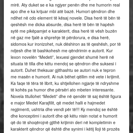
mirë. Aty duket se e ka ngjyer penën dhe me humorin real
apo dhe e ka krijuar mbi atë bazë. Humori qëndron dhe
ndihet në cdo element të kësaj novele. Disa herë të bën të
qeshësh me dicka absurde, disa herë të bën të hapësh
sytë me pikëpamjet e karakterit, disa herë të vësh buzën
në gaz me fjalë a shprehje të përdorura, e disa herë,
sidomos kur ironizohet, nuk dëshiron as të qeshësh, por të
ndjesh dhe të bashkohesh me qëndrimin e autorit. Kur
lexon novelën “Medeti”, lexuesi gjendet shumë herë në
situata të tilla dhe këtu mendoj se qëndron dhe suksesi i
autorit. Duhet theksuar gjithashtu se autori nuk e tepron
me masën e humorit. Ai nuk bëhet qëllim më vete i krijimit.
Ka faqe të tëra të librit, ku shtjellohen ngjarje të ndryshme
të kohës pa humor dhe përsëri ato mbeten interesante.
Novela titullohet “Medeti” dhe në qendër të saj është figura
e major Medet Karajfilit, që medet halli e hajmedet
regjimenti, ushtria dhe vendi për të!!! Ky mendoj se është
dhe konceptimi i autorit dhe që këtu nisin notat e humorit
që do të shoqërojnë gjithë krijimin deri në kompletimin e
karakterit qëndror që është dhe synimi i këtij lloji të prozës