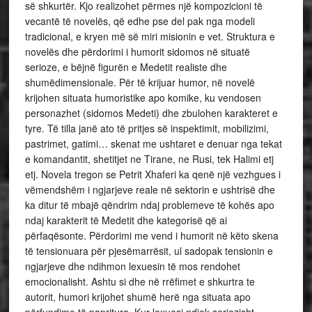
së shkurtër. Kjo realizohet përmes një kompozicioni të
vecantë të novelës, që edhe pse del pak nga modeli
tradicional, e kryen më së miri misionin e vet. Struktura e
novelës dhe përdorimi i humorit sidomos në situatë
serioze, e bëjnë figurën e Medetit realiste dhe
shumëdimensionale. Për të krijuar humor, në novelë
krijohen situata humoristike apo komike, ku vendosen
personazhet (sidomos Medeti) dhe zbulohen karakteret e
tyre. Të tilla janë ato të pritjes së inspektimit, mobilizimi,
pastrimet, gatimi… skenat me ushtaret e denuar nga tekat
e komandantit, shetitjet ne Tirane, ne Rusi, tek Halimi etj
etj. Novela tregon se Petrit Xhaferi ka qenë një vezhgues i
vëmendshëm i ngjarjeve reale në sektorin e ushtrisë dhe
ka ditur të mbajë qëndrim ndaj problemeve të kohës apo
ndaj karakterit të Medetit dhe kategorisë që ai
përfaqësonte. Përdorimi me vend i humorit në këto skena
të tensionuara për pjesëmarrësit, ul sadopak tensionin e
ngjarjeve dhe ndihmon lexuesin të mos rendohet
emocionalisht. Ashtu si dhe në rrëfimet e shkurtra te
autorit, humori krijohet shumë herë nga situata apo