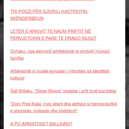
TRI POEZI PËR GJERGJ KASTRIOTIN-
SKËNDERBEUN
LETËR E ARKIVIT TE NAUM PRIFTIT NË
PERVJETORIN E PARE TE DRAGO SILIQIT
Oxhaku, nga elementi arkitektonik te simboli i trungut
familjar
Arbëreshët si model evropian i mbrojtjes së identitetit
kulturor
Sali Shijaku, “Diego Rivera” shqiptar i artit tonë kombëtar
“Dom Fred Kalaj, mes altarit dhe atdheut si hermeneutikë
e shpresës, kujtesës dhe shërbimit”
A PO ARMATOSET BALLKANI?