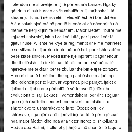
i ofendon me shprehjet e tij të preferuara banale. Nga ky
qëndrim ai nuk kursen as “kumbullën e tij majhoshe” (të
shoqen). Humori në novelën “Medeti” është i brendshëm.
Atë e shkaktojnë më së pari të kundërtat që qëndrojnë në
themel të këtij krijimi të këndshëm. Major Medeti, “burrë me
zgjuarsi natyrale”, ishte i zoti në luftë, por i pazoti për të
gjetur nuse. Ai ishte në krye të regjimentit dhe me marifetet
e servilizmat e tij pretendonte për më lart, por kishte vetëm
pesë klasë shkollë. Medeti ishte një injorant i pagdhëndur
dhe thellësisht i indoktrinuar, të cilin autori e vë përballë
njerëzve më të ditur, për të zbuluar thelbin e tij të zbrazët.
Humori shumë herë lind dhe nga paaftësia e majorit apo
dhe kolonelit për të kuptuar veprimet, pikëpamjet, fjalët e
fjalimet e tij absurde përballë të vërtetave të jetës dhe
evolucionit të saj. Lexuesi I vemendshem, por dhe i zgjuar,
qe e njeh realitetin nenqesh me neveri me falsitetin e
shprehjeve te ushtarakeve te larte. Opozicioni i dy
shtresave, nga njëra anë njerëzit injorantë të përfaqësuar
nga major Medeti dhe nga ana tjetër njerëz të shkolluar si
Hodua apo Halimi, thellohet gjithnjë e më shumë në faqet e