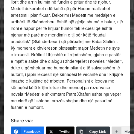
librit dhe arrin kulmin në fundin e pritur dhe të njohur.
Medeti dekorohet ndërkohë që për Hodon realizohet
arrestimi i planifikuar. Dekorimi i Medetit me medaljen e
urdhërit të Skënderbeut është një gjetje shumë e bukur, një
ironi e hapur për të krijuar humor tek lexuesi që është
njohur më parë me mendimin e tij për këtë “feudal
anadollak” (Skënderbeun) që përballej me Baba Stalinin.
Ky moment e xhvlerëson plotësisht major Medetin në sytë
e lexuesit. Rrëfimi i thjeshtë e i rrjedhshëm, gjuha e pastër
e mjaft e saktë dhe dialogu i zhdervjellët i novelës “Medeti”,
duke u gërshetuar me humorin pikant e të suksesshëm të
autorit, i japin lexuesit një kënaqësi të vecantë dhe i krijojnë
imazhe e kujtime që mbeten. Personalisht e lexova me
kënaqësi këtë krijim letrar dhe mendoj pa rezerva se
novela “Medeti” e shkrimtarit Petrit Xhaferi është një vepër
me vlerë që i shtohet prozës shqipe dhe një pasuri në
fushën e humorit.
Share via:
Facebook
Twitter
Copy Link
More