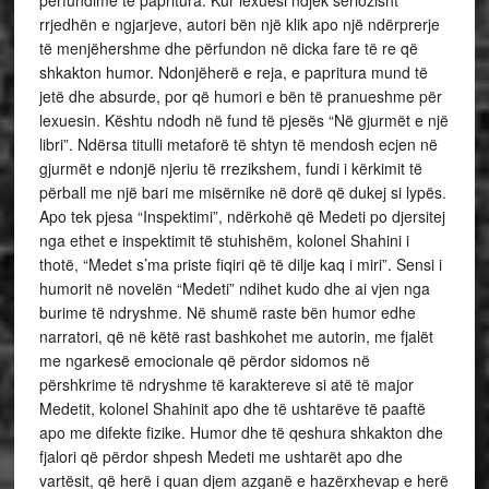
përfundime të papritura. Kur lexuesi ndjek seriozisht
rrjedhën e ngjarjeve, autori bën një klik apo një ndërprerje
të menjëhershme dhe përfundon në dicka fare të re që
shkakton humor. Ndonjëherë e reja, e papritura mund të
jetë dhe absurde, por që humori e bën të pranueshme për
lexuesin. Kështu ndodh në fund të pjesës “Në gjurmët e një
libri”. Ndërsa titulli metaforë të shtyn të mendosh ecjen në
gjurmët e ndonjë njeriu të rrezikshem, fundi i kërkimit të
përball me një bari me misërnike në dorë që dukej si lypës.
Apo tek pjesa “Inspektimi”, ndërkohë që Medeti po djersitej
nga ethet e inspektimit të stuhishëm, kolonel Shahini i
thotë, “Medet s’ma priste fiqiri që të dilje kaq i miri”. Sensi i
humorit në novelën “Medeti” ndihet kudo dhe ai vjen nga
burime të ndryshme. Në shumë raste bën humor edhe
narratori, që në këtë rast bashkohet me autorin, me fjalët
me ngarkesë emocionale që përdor sidomos në
përshkrime të ndryshme të karaktereve si atë të major
Medetit, kolonel Shahinit apo dhe të ushtarëve të paaftë
apo me difekte fizike. Humor dhe të qeshura shkakton dhe
fjalori që përdor shpesh Medeti me ushtarët apo dhe
vartësit, që herë i quan djem azganë e hazërxhevap e herë