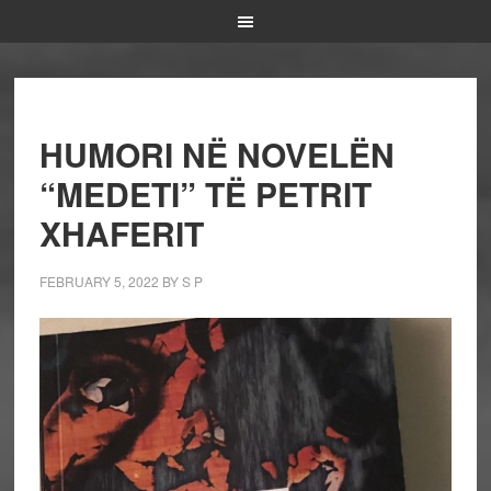
HUMORI NË NOVELËN
“MEDETI” TË PETRIT
XHAFERIT
FEBRUARY 5, 2022
BY
S P