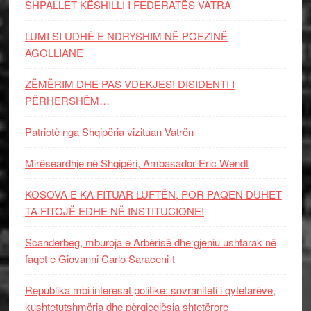
SHPALLET KËSHILLI I FEDERATËS VATRA
LUMI SI UDHË E NDRYSHIM NË POEZINË
AGOLLIANE
ZËMËRIM DHE PAS VDEKJES! DISIDENTI I
PËRHERSHËM…
Patriotë nga Shqipëria vizituan Vatrën
Mirëseardhje në Shqipëri, Ambasador Eric Wendt
KOSOVA E KA FITUAR LUFTËN, POR PAQEN DUHET
TA FITOJË EDHE NË INSTITUCIONE!
Scanderbeg, mburoja e Arbërisë dhe gjeniu ushtarak në
faqet e Giovanni Carlo Saraceni-t
Republika mbi interesat politike: sovraniteti i qytetarëve,
kushtetutshmëria dhe përgjegjësia shtetërore