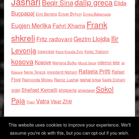
Jashari
dalip greca
Beqir Sina
Elida
Buçpapaj
Enver Bytyci
Elmi Berisha
Ermira Babamusta
Frank
Eugjen Merlika
Fahri Xharra
shkreli
Ilir
Gezim Llojdia
Fritz radovani
Levonja
Interviste
Kolec Traboini
Keze Kozeta Zylo
kosova
Kosove
nderroi jete
Marjana Bulku
ne
Murat Gecaj
Rafaela Prifti
Rafael
Nene Tereza
Kosove
presidenti Nishani
Floqi
Raimonda Moisiu
Ramiz Lushaj
reshat kripa
Sadik Elshani
Sokol
Shefqet Kercelli
shqiperia
shqiptaret
SHBA
Paja
Vatra
Visar Zhiti
Thaci
This website uses cookies to improve your experience. We'll
assume you're ok with this, but you can opt-out if you wish.