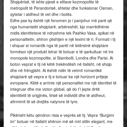
Shqipërisë, të ishte pjesë e elitave kozmopolite të
metropolit të Perandorisë, shtetar dhe funksionar Osman,
qytetar i atdheut të vet dhe i botës.
Edhe pse ky është një fenomen jo i panjohur më parë që
nga humanistët shqiptarë, arbëreshët, kjo marrëdhënie
midis identiteteve të ndryshme tek Pashko Vasa, spikat në
personalitetin, shtron çështjen e një leximi të ri. Formati i tij
i shquar si romantik nga të parët në letërsinë shqiptare
formësoi një produkt letrar të botuar e të qarkulluar në tre
monopole kozmopolite, si Stambolli, Londra dhe Parisi. Ai
boton veprat e tij në këtë trekëndësh në italisht, në shqip
dhe në frëngjisht. Ai është ndër të vetmit romantikë
shqiptarë që vepra e tij e botuar ka një horizont pritjeje
evropiane. Këtë e arrinte një personalitet me një identitet të
integruar dhe me vizion global, që do t’i jepte dritë
identitetit të origjinës, lirisë së individit dhe të atdheut,
afirmimit të së drejtës natyrore të tyre.
Pikërisht këtu qëndron risia e veprës së tij. Vepra “Burgimi
im” botuar në italisht shënon më së miri stilin elegant, me