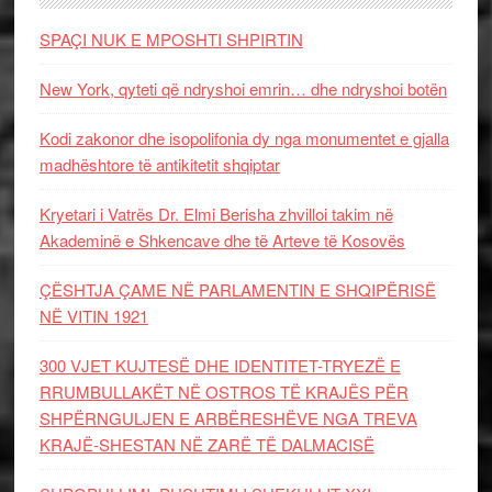
SPAÇI NUK E MPOSHTI SHPIRTIN
New York, qyteti që ndryshoi emrin… dhe ndryshoi botën
Kodi zakonor dhe isopolifonia dy nga monumentet e gjalla
madhështore të antikitetit shqiptar
Kryetari i Vatrës Dr. Elmi Berisha zhvilloi takim në
Akademinë e Shkencave dhe të Arteve të Kosovës
ÇËSHTJA ÇAME NË PARLAMENTIN E SHQIPËRISË
NË VITIN 1921
300 VJET KUJTESË DHE IDENTITET-TRYEZË E
RRUMBULLAKËT NË OSTROS TË KRAJËS PËR
SHPËRNGULJEN E ARBËRESHËVE NGA TREVA
KRAJË-SHESTAN NË ZARË TË DALMACISË