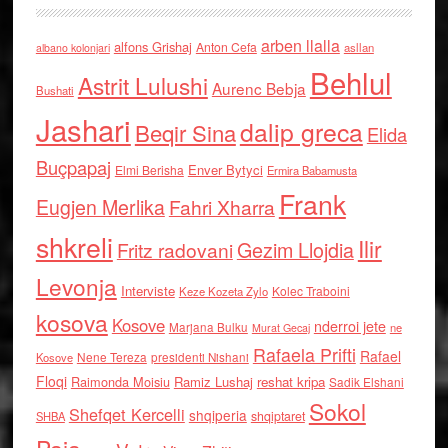
arben llalla
alfons Grishaj
Anton Cefa
asllan
albano kolonjari
Behlul
Astrit Lulushi
Aurenc Bebja
Bushati
Jashari
dalip greca
Beqir Sina
Elida
Buçpapaj
Enver Bytyci
Elmi Berisha
Ermira Babamusta
Frank
Eugjen Merlika
Fahri Xharra
shkreli
Ilir
Gezim Llojdia
Fritz radovani
Levonja
Interviste
Kolec Traboini
Keze Kozeta Zylo
kosova
Kosove
nderroi jete
Marjana Bulku
ne
Murat Gecaj
Rafaela Prifti
Rafael
Nene Tereza
Kosove
presidenti Nishani
Floqi
Raimonda Moisiu
Ramiz Lushaj
reshat kripa
Sadik Elshani
Sokol
Shefqet Kercelli
shqiperia
shqiptaret
SHBA