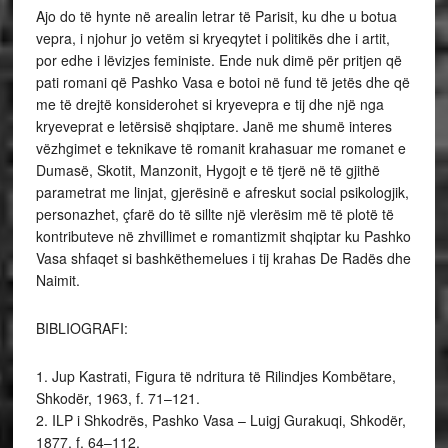
Ajo do të hynte në arealin letrar të Parisit, ku dhe u botua
vepra, i njohur jo vetëm si kryeqytet i politikës dhe i artit,
por edhe i lëvizjes feministe. Ende nuk dimë për pritjen që
pati romani që Pashko Vasa e botoi në fund të jetës dhe që
me të drejtë konsiderohet si kryevepra e tij dhe një nga
kryeveprat e letërsisë shqiptare. Janë me shumë interes
vëzhgimet e teknikave të romanit krahasuar me romanet e
Dumasë, Skotit, Manzonit, Hygojt e të tjerë në të gjithë
parametrat me linjat, gjerësinë e afreskut social psikologjik,
personazhet, çfarë do të sillte një vlerësim më të plotë të
kontributeve në zhvillimet e romantizmit shqiptar ku Pashko
Vasa shfaqet si bashkëthemelues i tij krahas De Radës dhe
Naimit.
BIBLIOGRAFI:
1. Jup Kastrati, Figura të ndritura të Rilindjes Kombëtare,
Shkodër, 1963, f. 71–121.
2. ILP i Shkodrës, Pashko Vasa – Luigj Gurakuqi, Shkodër,
1877, f. 64–112.