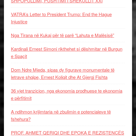
SHPOPULLIMI, PUSHTIMI I SHEKULLIT XXI
VATRA’s Letter to President Trump: End the Hague
Injustice
Nga Tirana në Kukaj për të parë “Lahuta e Malësisë”
Kardinali Ernest Simoni rikthehet si dëshmitar në Burgun
e Spaçit
Dom Ndre Mjeda, sipas dy figurave monumentale të
letrave shqipe, Ernest Koliqit dhe At Gjergj Fishta
36 vjet tranzicion, nga ekonomia prodhuese te ekonomia
e përfitimit
A ndihmon krijimtaria në zbulimin e potencialeve të
fshehura?
PROF. AHMET QERIQI DHE EPOKA E REZISTENCЁS