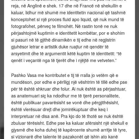
reja, në Anglinë e shek. 17 dhe në Francë në shekullin e
kaluar, lidhur më shumë me identitetin nacional që tashmë
konceptohet si një proces fluid apo liquid, që nuk mund të
fotografohet, përveç te filmohët. Në rastin tonë ne nuk
përjashtojmë kuptimin e identitetit kombëtar, por e shohim
si pasuri në të gjithë dinamikën e tij edhe në regjistrin
gjuhësor letrar e artistik duke ruajtur në qendër të
arsyetimit dhe të argumentit këtë kuptim të identitetit: “të
qenët i veçantë nga të tjerët dhe i njëjtë me vetveten.”
Pashko Vasa me kontributet e tij të rralla jo vetëm që e
mundëson, por edhe e përlligj një vështrim të tillë edhe pse
për të është shkruar dhe folur. Ai nuk është as përjashtuar,
as anatemuari siç ka ndodhur me të tjerë personalitete,
është publikuar pavarësisht se vonë dhe përgjithësisht,
është vlerësuar drejt dhe jomirëkuptuar dhe keq i
interpretuar në disa anë. Pra kjo do të thotë se nuk është
zbuluar tërësisht. Edhe pse ka kaluar afërsisht një shekull e
gjysmë dhe koha duhej të kapërcente shumë arritje të tyre,
si vizionarë dhe talente të pazakonët që ishin ato kanë