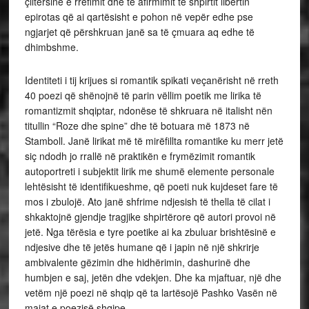
çiltërsinë e rrëfimit dhe të afirmimit të shpirtit libertin
epirotas që ai qartësisht e pohon në vepër edhe pse
ngjarjet që përshkruan janë sa të çmuara aq edhe të
dhimbshme.
Identiteti i tij krijues si romantik spikati veçanërisht në rreth
40 poezi që shënojnë të parin vëllim poetik me lirika të
romantizmit shqiptar, ndonëse të shkruara në italisht nën
titullin “Roze dhe spine” dhe të botuara më 1873 në
Stamboll. Janë lirikat më të mirëfillta romantike ku merr jetë
siç ndodh jo rrallë në praktikën e frymëzimit romantik
autoportreti i subjektit lirik me shumë elemente personale
lehtësisht të identifikueshme, që poeti nuk kujdeset fare të
mos i zbulojë. Ato janë shfrime ndjesish të thella të cilat i
shkaktojnë gjendje tragjike shpirtërore që autori provoi në
jetë. Nga tërësia e tyre poetike ai ka zbuluar brishtësinë e
ndjesive dhe të jetës humane që i japin në një shkrirje
ambivalente gëzimin dhe hidhërimin, dashurinë dhe
humbjen e saj, jetën dhe vdekjen. Dhe ka mjaftuar, një dhe
vetëm një poezi në shqip që ta lartësojë Pashko Vasën në
majat e poezisë shqipe.