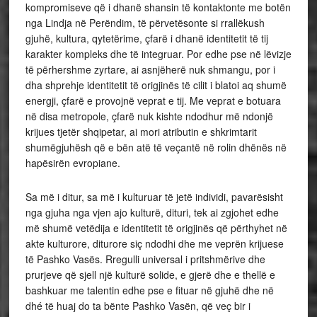
kompromiseve që i dhanë shansin të kontaktonte me botën
nga Lindja në Perëndim, të përvetësonte si rrallëkush
gjuhë, kultura, qytetërime, çfarë i dhanë identitetit të tij
karakter kompleks dhe të integruar. Por edhe pse në lëvizje
të përhershme zyrtare, ai asnjëherë nuk shmangu, por i
dha shprehje identitetit të origjinës të cilit i blatoi aq shumë
energji, çfarë e provojnë veprat e tij. Me veprat e botuara
në disa metropole, çfarë nuk kishte ndodhur më ndonjë
krijues tjetër shqipetar, ai mori atributin e shkrimtarit
shumëgjuhësh që e bën atë të veçantë në rolin dhënës në
hapësirën evropiane.
Sa më i ditur, sa më i kulturuar të jetë individi, pavarësisht
nga gjuha nga vjen ajo kulturë, dituri, tek ai zgjohet edhe
më shumë vetëdija e identitetit të origjinës që përthyhet në
akte kulturore, diturore siç ndodhi dhe me veprën krijuese
të Pashko Vasës. Rregulli universal i pritshmërive dhe
prurjeve që sjell një kulturë solide, e gjerë dhe e thellë e
bashkuar me talentin edhe pse e fituar në gjuhë dhe në
dhé të huaj do ta bënte Pashko Vasën, që veç bir i