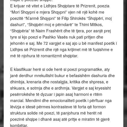
E krijuar në vitet e Lidhjes Shqiptare të Prizrenit, poezia
“Mori Shqypni e mjera Shqypni” vjen në një kohë me
poezitë “N’armē Shqypni” të Filip Shirokës “Shqipëri, moj
dashuri”, “Shqipëri moj e përndarë” te Thimi Mitkos,
“Shqipëria” të Naim Frashërit dhe të tjera, por asnjë prej
tyre si kjo poezi e Pashko Vasës nuk pati pritjen dhe
jehonën e saj. Me 72 vargjet e saj ajo u bë manifest poetik i
Lidhjes së Prizrenit dhe një nga krijimet më të fuqishme e
më të njohura të romantizmit shqiptar.
E klasifikuar herë si ode herë si poezi programatike, aty
janë derdhur mrekullisht bukur e befasishëm dashuria dhe
dhimbja, krenaria dhe nostalgjia, kritika dhe shpresa, e
shkuara, e sotmja dhe e ardhmja. Vargjet e saj kryesisht
pesërrokëshe të dyzuar i japin asaj harmoni e ritëm
marcial. Mendimi dhe emocionaliteti poetik i përftuar nga
lëvizja e idesë përmes kontrasteve të forta që formon
struktura solide në poezi, të panjohura më herët në
poezinë shqipe i dhanë asaj atë pritje e miratim të gjerë
kombëtar.