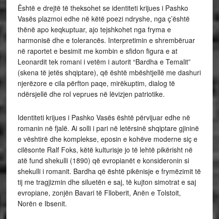
Është e drejtë të theksohet se identiteti krijues i Pashko
Vasës plazmoi edhe në këtë poezi ndryshe, nga ç’është
thënë apo keqkuptuar, ajo tejshkohet nga fryma e
harmonisë dhe e tolerancës. Interpretimin e shrembëruar
në raportet e besimit me kombin e sfidon figura e at
Leonardit tek romani i vetëm i autorit “Bardha e Temalit”
(skena të jetës shqiptare), që është mbështjellë me dashuri
njerëzore e cila përfton paqe, mirëkuptim, dialog të
ndërsjellë dhe rol veprues në lëvizjen patriotike.
Identiteti krijues i Pashko Vasës është përvijuar edhe në
romanin në fjalë. Ai solli i pari në letërsinë shqiptare gjininë
e vështirë dhe komplekse, eposin e kohëve moderne siç e
cilësonte Ralf Foks, këtë kulturisje jo të lehtë pikërisht në
atë fund shekulli (1890) që evropianët e konsideronin si
shekulli i romanit. Bardha që është pikënisje e frymëzimit të
tij me tragjizmin dhe siluetën e saj, të kujton simotrat e saj
evropiane, zonjën Bavari të Flloberit, Anën e Tolstoit,
Norën e Ibsenit.