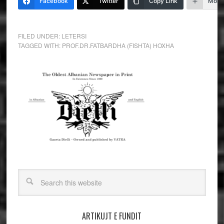
Facebook
Twitter
Copy Link
More
FILED UNDER:
LETERSI
TAGGED WITH:
PROF.DR.FATBARDHA (FISHTA) HOXHA
ARTIKUJT E FUNDIT