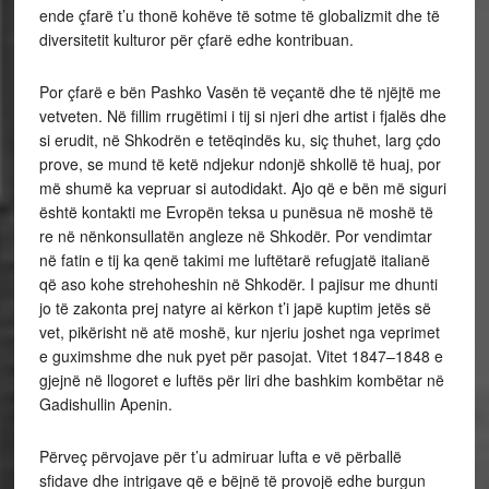
ende çfarë t’u thonë kohëve të sotme të globalizmit dhe të
diversitetit kulturor për çfarë edhe kontribuan.
Por çfarë e bën Pashko Vasën të veçantë dhe të njëjtë me
vetveten. Në fillim rrugëtimi i tij si njeri dhe artist i fjalës dhe
si erudit, në Shkodrën e tetëqindës ku, siç thuhet, larg çdo
prove, se mund të ketë ndjekur ndonjë shkollë të huaj, por
më shumë ka vepruar si autodidakt. Ajo që e bën më siguri
është kontakti me Evropën teksa u punësua në moshë të
re në nënkonsullatën angleze në Shkodër. Por vendimtar
në fatin e tij ka qenë takimi me luftëtarë refugjatë italianë
që aso kohe strehoheshin në Shkodër. I pajisur me dhunti
jo të zakonta prej natyre ai kërkon t’i japë kuptim jetës së
vet, pikërisht në atë moshë, kur njeriu joshet nga veprimet
e guximshme dhe nuk pyet për pasojat. Vitet 1847–1848 e
gjejnë në llogoret e luftës për liri dhe bashkim kombëtar në
Gadishullin Apenin.
Përveç përvojave për t’u admiruar lufta e vë përballë
sfidave dhe intrigave që e bëjnë të provojë edhe burgun