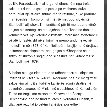
politik. Paradoksalisht ai largohet dhunshëm nga trojet
italiane, i duhet të çajë në jetë jo pa vështirësi duke
përpunuar një taktikë shumë më të rafinuar, duke pranuar
marrëveshjen, kompromisin në një metropol siç është
Stambolli i atij shekulli, mundësinë për të menduar e vënë
në jetë një strategji sa mendjehapur e efikase në dobi të
kombit të vet. Kjo vetëdije e kristaltë interesash atdhetare e
vë atë jo rastësisht në shkrimin e memorandumeve, në
themelimin në 1878 të “Komitetit për mbrojtjen e të drejtave
të kombësisë shqiptare” në ngritjen e “Shoqërisë së të
shtypurit shkronja shqip” dhe si bashkautor i Alfabetes së
Stambollit më 1879.
Ai bëhet një nga ideatorët dhe udhëheqësit e Lidhjes së
Prizrenit në vitet 1878–1881. Ndërkohë nga një mërgimtar i
zakoshëm ai ngjit shkallët e karrierës administrative në
qeverinë osmane, në Ministrinë e Jashtme, në Konsullatën
Turke në Angli, me mision në Kosovë dhe Bosnjë
Hercegovinë dhe në fund të jetës guvernator i Libanit, të
cilat janë rezultat jo vetëm i aftësive, por edhe i