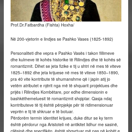
Prof.Dr.Fatbardha (Fishta) Hoxha/
Në 200-vjetorin e lindjes se Pashko Vases (1825-1892)
Personaliteti dhe vepra e Pashko Vasës i takon fillimeve
dhe kulmeve të kohës historike të Rilindjes dhe të kohës së
romantizmit. Dihet se jeta fizike e tij u shtri në mes të viteve
1825–1892 dhe jeta krijuese në mes të viteve 1850–1890,
pra 40 vite kontribute të shumanshme që i japin atij jo
vetëm atributet e njërit nga më të shquarit projektues dhe
prijës i Rilindjes Kombëtare, por edhe dimensionin e
bashkëthemeluesit të romantizmit shqiptar. Qasja ndaj
kontributeve të tij është përpjekje për të ridimensionuar
veprën e tij të shkruar e të botuar.
Përdorëm termin identitet krijues, duke ditur se ky term
është përdorur nga Aristoteli në antikitet lidhur me sasinë,
cilësinë dhe specifikën, është shqyrtuar më pas në kohët e