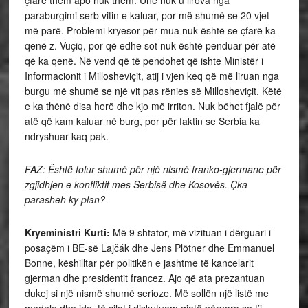
paraburgimi serb vitin e kaluar, por më shumë se 20 vjet
më parë. Problemi kryesor për mua nuk është se çfarë ka
qenë z. Vuçiq, por që edhe sot nuk është penduar për atë
që ka qenë. Në vend që të pendohet që ishte Ministër i
Informacionit i Millosheviçit, atij i vjen keq që më liruan nga
burgu më shumë se një vit pas rënies së Millosheviçit. Këtë
e ka thënë disa herë dhe kjo më irriton. Nuk bëhet fjalë për
atë që kam kaluar në burg, por për faktin se Serbia ka
ndryshuar kaq pak.
FAZ: Është folur shumë për një nismë franko-gjermane për
zgjidhjen e konfliktit mes Serbisë dhe Kosovës. Çka
parasheh ky plan?
Kryeministri Kurti:
Më 9 shtator, më vizituan i dërguari i
posaçëm i BE-së Lajčák dhe Jens Plötner dhe Emmanuel
Bonne, këshilltar për politikën e jashtme të kancelarit
gjerman dhe presidentit francez. Ajo që ata prezantuan
dukej si një nismë shumë serioze. Më sollën një listë me
modele dhe ide, të cilat i diskutuam gjatë përpara se t’i