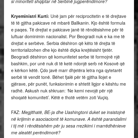
si minoriteti shqiptar në Serbinë jugperëndimore?
Kryeministri Kurti:
Unë jam për reciprocitetin e të drejtave
të të gjitha pakicave në mbarë Ballkanin. Kjo është formula
e paqes. Të drejtat e pakicave janë të rëndësishme për të
luftuar dominimin nacionalist. Por Beogradi nuk e ka me të
drejtat e serbëve. Serbia dëshiron që këto të drejta të
territorializohen dhe kjo është diçka krejtësisht tjetër.
Beogradi dëshiron që komunitetet serbe të formojnë një
bashkim, por unë nuk di të ketë ndonjë serb në Kosovë që
e kërkon këtë. Çdo javë marr dhjetëra letra nga qytetarët
serbë të vendit tonë. Bëhet fjalë për të gjitha llojet e
gjërave, për punët, funksionimin e shtetit ligjor e kështu me
radhë. Askush nuk shkruan: ‘Ne kemi nevojë për një
shoqatë komuniteti’. Këtë e thotë vetëm zoti Vuçiq.
FAZ:
Megjithatë, BE-ja dhe Uashingtoni duket se insistojnë
në krijimin e asociacionit të komunave. A është parandalimi
i tij më i rëndësishëm për ju sesa rrezikimi i marrëdhënieve
me aleatët perëndimorë?