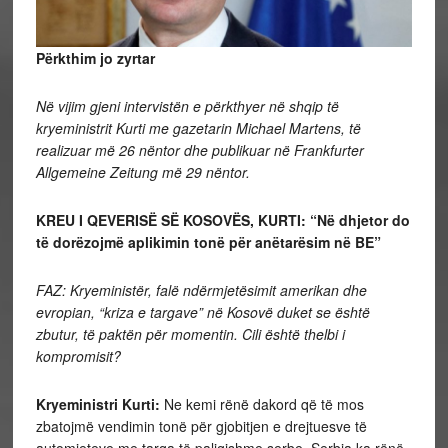
Përkthim jo zyrtar
Në vijim gjeni intervistën e përkthyer në shqip të
kryeministrit Kurti me gazetarin Michael Martens, të
realizuar më 26 nëntor dhe publikuar në Frankfurter
Allgemeine Zeitung më 29 nëntor.
KREU I QEVERISË SË KOSOVËS, KURTI: “Në dhjetor do
të dorëzojmë aplikimin tonë për anëtarësim në BE”
FAZ: Kryeministër, falë ndërmjetësimit amerikan dhe
evropian, “kriza e targave” në Kosovë duket se është
zbutur, të paktën për momentin. Cili është thelbi i
kompromisit?
Kryeministri Kurti:
Ne kemi rënë dakord që të mos
zbatojmë vendimin tonë për gjobitjen e drejtuesve të
automjeteve me targa të paligjshme serbe. Serbia ka rënë