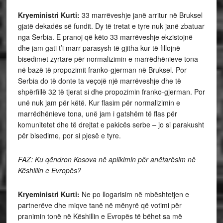
Kryeministri Kurti:
33 marrëveshje janë arritur në Bruksel
gjatë dekadës së fundit. Dy të tretat e tyre nuk janë zbatuar
nga Serbia. E pranoj që këto 33 marrëveshje ekzistojnë
dhe jam gati t’i marr parasysh të gjitha kur të fillojnë
bisedimet zyrtare për normalizimin e marrëdhënieve tona
në bazë të propozimit franko-gjerman në Bruksel. Por
Serbia do të donte ta veçojë një marrëveshje dhe të
shpërfillë 32 të tjerat si dhe propozimin franko-gjerman. Por
unë nuk jam për këtë. Kur flasim për normalizimin e
marrëdhënieve tona, unë jam i gatshëm të flas për
komunitetet dhe të drejtat e pakicës serbe – jo si parakusht
për bisedime, por si pjesë e tyre.
FAZ: Ku qëndron Kosova në aplikimin për anëtarësim në
Këshillin e Evropës?
Kryeministri Kurti:
Ne po llogarisim në mbështetjen e
partnerëve dhe miqve tanë në mënyrë që votimi për
pranimin tonë në Këshillin e Evropës të bëhet sa më