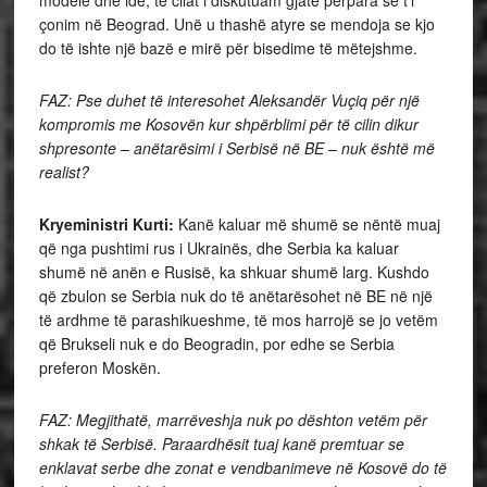
çonim në Beograd. Unë u thashë atyre se mendoja se kjo
do të ishte një bazë e mirë për bisedime të mëtejshme.
FAZ: Pse duhet të interesohet Aleksandër Vuçiq për një
kompromis me Kosovën kur shpërblimi për të cilin dikur
shpresonte – anëtarësimi i Serbisë në BE – nuk është më
realist?
Kryeministri Kurti:
Kanë kaluar më shumë se nëntë muaj
që nga pushtimi rus i Ukrainës, dhe Serbia ka kaluar
shumë në anën e Rusisë, ka shkuar shumë larg. Kushdo
që zbulon se Serbia nuk do të anëtarësohet në BE në një
të ardhme të parashikueshme, të mos harrojë se jo vetëm
që Brukseli nuk e do Beogradin, por edhe se Serbia
preferon Moskën.
FAZ: Megjithatë, marrëveshja nuk po dështon vetëm për
shkak të Serbisë. Paraardhësit tuaj kanë premtuar se
enklavat serbe dhe zonat e vendbanimeve në Kosovë do të