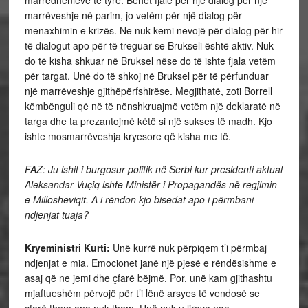
marrëveshje në parim, jo vetëm për një dialog për
menaxhimin e krizës. Ne nuk kemi nevojë për dialog për hir
të dialogut apo për të treguar se Brukseli është aktiv. Nuk
do të kisha shkuar në Bruksel nëse do të ishte fjala vetëm
për targat. Unë do të shkoj në Bruksel për të përfunduar
një marrëveshje gjithëpërfshirëse. Megjithatë, zoti Borrell
këmbënguli që në të nënshkruajmë vetëm një deklaratë në
targa dhe ta prezantojmë këtë si një sukses të madh. Kjo
ishte mosmarrëveshja kryesore që kisha me të.
FAZ: Ju ishit i burgosur politik në Serbi kur presidenti aktual
Aleksandar Vuçiq ishte Ministër i Propagandës në regjimin
e Millosheviqit. A i rëndon kjo bisedat apo i përmbani
ndjenjat tuaja?
Kryeministri Kurti:
Unë kurrë nuk përpiqem t’i përmbaj
ndjenjat e mia. Emocionet janë një pjesë e rëndësishme e
asaj që ne jemi dhe çfarë bëjmë. Por, unë kam gjithashtu
mjaftueshëm përvojë për t’i lënë arsyes të vendosë se
çfarë them apo nuk them. Unë nuk u lirova nga