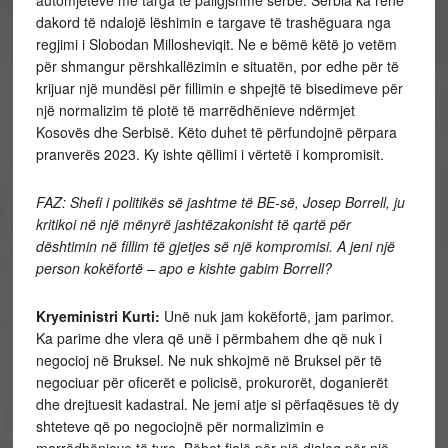
dakord të ndalojë lëshimin e targave të trashëguara nga
regjimi i Slobodan Millosheviqit. Ne e bëmë këtë jo vetëm
për shmangur përshkallëzimin e situatën, por edhe për të
krijuar një mundësi për fillimin e shpejtë të bisedimeve për
një normalizim të plotë të marrëdhënieve ndërmjet
Kosovës dhe Serbisë. Këto duhet të përfundojnë përpara
pranverës 2023. Ky ishte qëllimi i vërtetë i kompromisit.
FAZ: Shefi i politikës së jashtme të BE-së, Josep Borrell, ju
kritikoi në një mënyrë jashtëzakonisht të qartë për
dështimin në fillim të gjetjes së një kompromisi. A jeni një
person kokëfortë – apo e kishte gabim Borrell?
Kryeministri Kurti:
Unë nuk jam kokëfortë, jam parimor.
Ka parime dhe vlera që unë i përmbahem dhe që nuk i
negocioj në Bruksel. Ne nuk shkojmë në Bruksel për të
negociuar për oficerët e policisë, prokurorët, doganierët
dhe drejtuesit kadastral. Ne jemi atje si përfaqësues të dy
shteteve që po negociojnë për normalizimin e
marrëdhënieve të tyre. Bëhet fjalë për një dialog për një