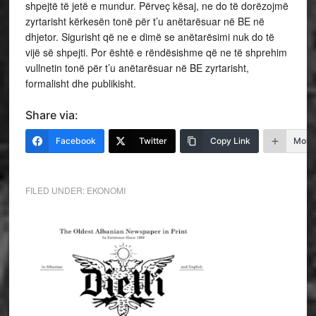
shpejtë të jetë e mundur. Përveç kësaj, ne do të dorëzojmë
zyrtarisht kërkesën tonë për t’u anëtarësuar në BE në
dhjetor. Sigurisht që ne e dimë se anëtarësimi nuk do të
vijë së shpejti. Por është e rëndësishme që ne të shprehim
vullnetin tonë për t’u anëtarësuar në BE zyrtarisht,
formalisht dhe publikisht.
Share via:
Facebook
Twitter
Copy Link
More
FILED UNDER:
EKONOMI