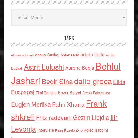
Arkiv
TAGS
arben llalla
alfons Grishaj
Anton Cefa
asllan
albano kolonjari
Behlul
Astrit Lulushi
Aurenc Bebja
Bushati
Jashari
dalip greca
Beqir Sina
Elida
Buçpapaj
Enver Bytyci
Elmi Berisha
Ermira Babamusta
Frank
Eugjen Merlika
Fahri Xharra
shkreli
Ilir
Gezim Llojdia
Fritz radovani
Levonja
Interviste
Kolec Traboini
Keze Kozeta Zylo