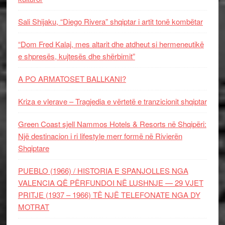
Sali Shijaku, “Diego Rivera” shqiptar i artit tonë kombëtar
“Dom Fred Kalaj, mes altarit dhe atdheut si hermeneutikë
e shpresës, kujtesës dhe shërbimit”
A PO ARMATOSET BALLKANI?
Kriza e vlerave – Tragjedia e vërtetë e tranzicionit shqiptar
Green Coast sjell Nammos Hotels & Resorts në Shqipëri:
Një destinacion i ri lifestyle merr formë në Rivierën
Shqiptare
PUEBLO (1966) / HISTORIA E SPANJOLLES NGA
VALENCIA QË PËRFUNDOI NË LUSHNJE — 29 VJET
PRITJE (1937 – 1966) TË NJË TELEFONATE NGA DY
MOTRAT