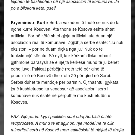
lejohen të bashkohen në një asociacion të komunave. Ju
po e bllokoni këtë, pse?
Kryeministri Kurti:
Serbia vazhdon të thotë se nuk do ta
njohë kurrë Kosovën. Ata thonë se Kosova është shtet
artificial. Por në këtë shtet gjoja artificial, ata duan një
asociacion real të komunave. Zgjidhja serbe është: “Ju nuk
ekzistoni – por ne duam diçka nga ju.” Nuk do të
funksionojë kështu. Së dyti, kur kërkoni diçka, mbani
gjithmonë parasysh se e njëjta kërkesë mund të ju bëhet
edhe juve. Pakicat përbëjnë rreth tetë për qind të
popullsisë në Kosovë dhe rreth 20 për qind në Serbi.
Serbia duhet të mendojë për parimin. Gjithashtu, gjykata
jonë kushtetuese ka vendosur që asociacioni serb i
komunave nuk është në përputhje me kushtetutën e
Kosovës.
FAZ: Një parim kyç i politikës suaj ndaj Serbisë është
reciprociteti. A mund të imagjinoni një model në të cilin
minoriteti serb në Kosovë merr saktësisht të njëjtat të drejta