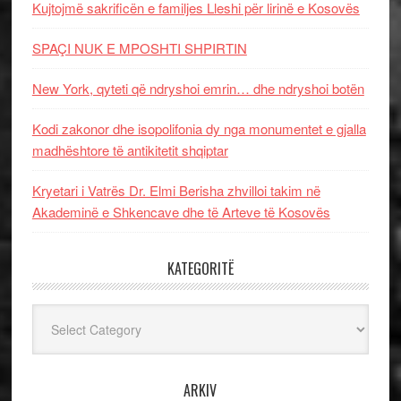
Kujtojmë sakrificën e familjes Lleshi për lirinë e Kosovës
SPAÇI NUK E MPOSHTI SHPIRTIN
New York, qyteti që ndryshoi emrin… dhe ndryshoi botën
Kodi zakonor dhe isopolifonia dy nga monumentet e gjalla
madhështore të antikitetit shqiptar
Kryetari i Vatrës Dr. Elmi Berisha zhvilloi takim në
Akademinë e Shkencave dhe të Arteve të Kosovës
KATEGORITË
Kategoritë
ARKIV