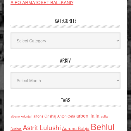
A PO ARMATOSET BALLKANI?
KATEGORITË
Kategoritë
ARKIV
Arkiv
TAGS
arben llalla
alfons Grishaj
Anton Cefa
asllan
albano kolonjari
Behlul
Astrit Lulushi
Aurenc Bebja
Bushati