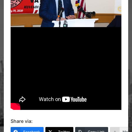
Share via:
Facebook
Twitter
Copy Link
More