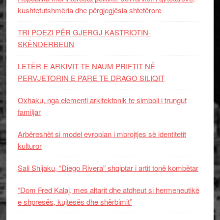
kushtetutshmëria dhe përgjegjësia shtetërore
TRI POEZI PËR GJERGJ KASTRIOTIN-
SKËNDERBEUN
LETËR E ARKIVIT TE NAUM PRIFTIT NË
PERVJETORIN E PARE TE DRAGO SILIQIT
Oxhaku, nga elementi arkitektonik te simboli i trungut
familjar
Arbëreshët si model evropian i mbrojtjes së identitetit
kulturor
Sali Shijaku, “Diego Rivera” shqiptar i artit tonë kombëtar
“Dom Fred Kalaj, mes altarit dhe atdheut si hermeneutikë
e shpresës, kujtesës dhe shërbimit”