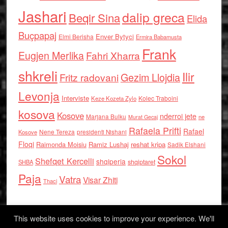
Jashari
dalip greca
Beqir Sina
Elida
Buçpapaj
Enver Bytyci
Elmi Berisha
Ermira Babamusta
Frank
Eugjen Merlika
Fahri Xharra
shkreli
Ilir
Gezim Llojdia
Fritz radovani
Levonja
Interviste
Kolec Traboini
Keze Kozeta Zylo
kosova
Kosove
nderroi jete
Marjana Bulku
ne
Murat Gecaj
Rafaela Prifti
Rafael
Nene Tereza
Kosove
presidenti Nishani
Floqi
Raimonda Moisiu
Ramiz Lushaj
reshat kripa
Sadik Elshani
Sokol
Shefqet Kercelli
shqiperia
shqiptaret
SHBA
Paja
Vatra
Visar Zhiti
Thaci
This website uses cookies to improve your experience. We'll