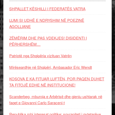
SHPALLET KËSHILLI I FEDERATËS VATRA
LUMI SI UDHË E NDRYSHIM NË POEZINË
AGOLLIANE
ZËMËRIM DHE PAS VDEKJES! DISIDENTI I
PËRHERSHËM…
Patriotë nga Shqipëria vizituan Vatrën
Mirëseardhje në Shqipëri, Ambasador Eric Wendt
KOSOVA E KA FITUAR LUFTËN, POR PAQEN DUHET
TA FITOJË EDHE NË INSTITUCIONE!
Scanderbeg, mburoja e Arbërisë dhe gjeniu ushtarak në
faqet e Giovanni Carlo Saraceni-t
Republika mbi interesat politike: sovraniteti i qytetarëve,