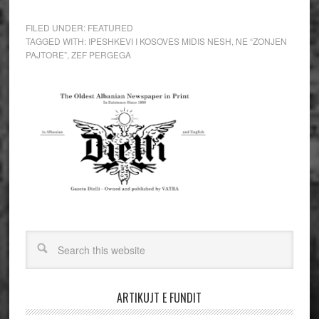
FILED UNDER:
FEATURED
TAGGED WITH:
IPESHKEVI I KOSOVES MIDIS NESH
,
NE “ZONJEN
PAJTORE”
,
ZEF PERGEGA
ARTIKUJT E FUNDIT