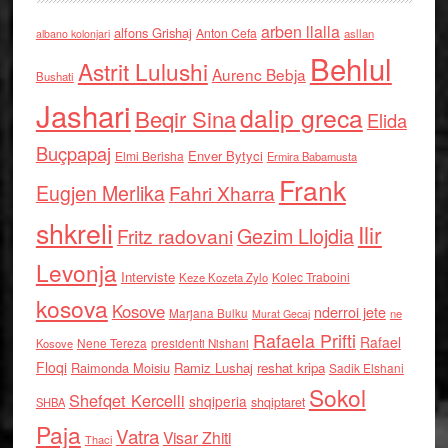
arben llalla
alfons Grishaj
Anton Cefa
asllan
albano kolonjari
Behlul
Astrit Lulushi
Aurenc Bebja
Bushati
Jashari
dalip greca
Beqir Sina
Elida
Buçpapaj
Enver Bytyci
Elmi Berisha
Ermira Babamusta
Frank
Eugjen Merlika
Fahri Xharra
shkreli
Ilir
Gezim Llojdia
Fritz radovani
Levonja
Interviste
Kolec Traboini
Keze Kozeta Zylo
kosova
Kosove
nderroi jete
Marjana Bulku
ne
Murat Gecaj
Rafaela Prifti
Rafael
Nene Tereza
Kosove
presidenti Nishani
Floqi
Raimonda Moisiu
Ramiz Lushaj
reshat kripa
Sadik Elshani
Sokol
Shefqet Kercelli
shqiperia
shqiptaret
SHBA
Paja
Vatra
Visar Zhiti
Thaci