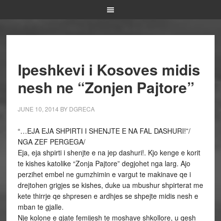
Ipeshkevi i Kosoves midis
nesh ne “Zonjen Pajtore”
JUNE 10, 2014
BY
DGRECA
“…EJA EJA SHPIRTI I SHENJTE E NA FAL DASHURI!”/
NGA ZEF PERGEGA/
Eja, eja shpirti i shenjte e na jep dashuri!. Kjo kenge e korit
te kishes katolike “Zonja Pajtore” degjohet nga larg. Ajo
perzihet embel ne gumzhimin e vargut te makinave qe i
drejtohen grigjes se kishes, duke ua mbushur shpirterat me
kete thirrje qe shpresen e ardhjes se shpejte midis nesh e
mban te gjalle.
Nje kolone e gjate femijesh te moshave shkollore, u qesh