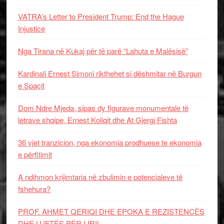
VATRA’s Letter to President Trump: End the Hague
Injustice
Nga Tirana në Kukaj për të parë “Lahuta e Malësisë”
Kardinali Ernest Simoni rikthehet si dëshmitar në Burgun
e Spaçit
Dom Ndre Mjeda, sipas dy figurave monumentale të
letrave shqipe, Ernest Koliqit dhe At Gjergj Fishta
36 vjet tranzicion, nga ekonomia prodhuese te ekonomia
e përfitimit
A ndihmon krijimtaria në zbulimin e potencialeve të
fshehura?
PROF. AHMET QERIQI DHE EPOKA E REZISTENCЁS
DHE LUFTЁS PЁR LIRI!