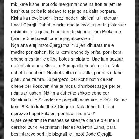
mbi kete kishe, mbi cdo mergimtar dhe na fton te jemi te
bashkuar perballe sfidave te reja qe na dalin perpara.
Kisha ka nevoje per njerez modern sic jeni ju i nderuar
Imzot Gjergji. Duhet te ecim dhe te levizim per te plotesuar
misionin tone qe na la ne dore te sigurte Dom Preka me
fjalen e Shelbuesit tone te pagabueshem!”
Nga ana e tij Imzot Gjergji tha: “Ju jeni dhurata me e
madhe per kishen. Ne ju kemi dhene dy prifta, por i kemi
dhene meshtar te gjithe botes shqiptare. Une jam gezuar
qe jeni afrue me Kishen e Shenpalit dhe ajo me ju. Nuk
duhet te ndaheni. Ndahet vellau me vella, por nuk ndahet
gjaku dhe zemra. Ju pergezoj per kontributin qe keni
dhene per Kosoven dhe te mos u dhimbset asgje per te
ndimuar kishen. Ndihma duhet te shkoje edhe per
Seminarin ne Shkoder qe pregatit meshtare te rinje. Sot ne
kemi 8 Katedrale dhe 8 Dioqeza. Nuk duhet tu themi
njerezve hapni kuleten, por hapni zemren!”
Gjate celebrimit te meshes se shenjte diten e diel me 8
qershor 2014, veprimtari i kishes Valentin Lumaj para
besimtareve beri nje biografi te Imzot Dode Gjergjit.