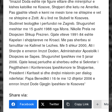
“Imazot Doda eshte nje figure elitare dhe mirenjohur e
kishes katolike ne Kosove, Shqiperi dhe ketu ne Amerike.
Pas gjashte vitesh e kemi ne mesin tone ne shtepine e vet
ne shtepine e Zotit. Ai u lind ne Stubell te Kosoves.
Studimet teologjike i perfundoi ne Zagreb. Shugurohet
meshtar me 15 gusht 1988 nga Mons. Nikolle Prela ne
Dioqezen Shkup Prezren. Gjate viteve 1991-84 eshte
Kapelan i shqiptareve ne Kroaci. Me pas sherbeu si
famullitar ne Kallmet te Lezhes. Me 5 shkur 2000, Ati i
Shenjte e emeron Imzot Doden, Administrator Apostolik i
Dioqezes se Sapes. Shugurohet Ipeshkev me 5 janar
2006. Gjate kesaj periudhe ai sherbeu edhe si Sekretar i
Pegjithshem i Konferences Ipeshkvnore te Shqiperise,
President i Karitasit si dhe drejtoi misionin per dialog
nderfetar. Papa Benedikti i 16-te me 12 dhjetor 2006 e
emron Imzot Dode Gjegjin Ipeshkev te Kosoves”
Share via:
Facebook
Twitter
Copy Link
More