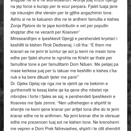
na jep force e kurajo per te ecur perpara. Fjalet tuaja jane
nje inkurajim dhe vlersim per te gjithe angazhimin tone.
Ashtu si ne te kaluaren dhe ne te ardhem famullia e kishes
Zonja Pjatore do te jape kontributin e vet per popullin
shqiptar dhe ne vecanti per Kosoven”
Mireseardhjen e Ipeshkevit Gjergji e pershendeti kryetari i
keshillit te kishen Rrok Dedivanaj, i cili tha: “E them me
kranari se ne jemi te lumtur qe sot ju kemi ne mesin tone
edhe per fjalet shume te ngrohta ne Krisht qe thate per
famulline tone e per famullitarin Dom Nduen. Me pelqej pa
mase kerkesa juaj per tu takuar me keshillin e kishes c’ka
nuk e ka bere dikush tjeter me pare!’’
Dr. Gjeke Gjelaj nje nga me te vjetrit qe ne bekimin e
gurthemelit te kesaj kishe qe ka qene dhe mbetet nje
mbrojtes i forte i fjales se saj, e pershendeti Ipeshkevin e
Kosoves me fjale zemre. “Nen udheheqjen e shpirtit te
shenjte ne kemi qene kranar per aritjet tona dhe do te jemi
kranar edhe ne te ardhmen. Na jemi krenar dhe te vlersuar
edhe me prezencen tuaj sot ne kishen tone. Ne krenohemi
me vepren e Dom Prek Ndrevashes, shpirti i te cilit shendrit