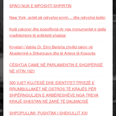
SPAÇI NUK E MPOSHTI SHPIRTIN
New York, qyteti që ndryshoi emrin… dhe ndryshoi botën
Kodi zakonor dhe isopolifonia dy nga monumentet e gjalla
madhështore të antikitetit shqiptar
Kryetari i Vatrës Dr. Elmi Berisha zhvilloi takim në
Akademinë e Shkencave dhe të Arteve të Kosovës
ÇËSHTJA ÇAME NË PARLAMENTIN E SHQIPËRISË
NË VITIN 1921
300 VJET KUJTESË DHE IDENTITET-TRYEZË E
RRUMBULLAKËT NË OSTROS TË KRAJËS PËR
SHPËRNGULJEN E ARBËRESHËVE NGA TREVA
KRAJË-SHESTAN NË ZARË TË DALMACISË
SHPOPULLIMI, PUSHTIMI I SHEKULLIT XXI