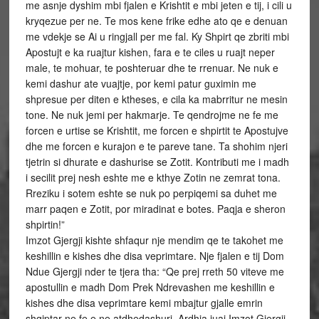
me asnje dyshim mbi fjalen e Krishtit e mbi jeten e tij, i cili u
kryqezue per ne. Te mos kene frike edhe ato qe e denuan
me vdekje se Ai u ringjall per me fal. Ky Shpirt qe zbriti mbi
Apostujt e ka ruajtur kishen, fara e te ciles u ruajt neper
male, te mohuar, te poshteruar dhe te rrenuar. Ne nuk e
kemi dashur ate vuajtje, por kemi patur guximin me
shpresue per diten e ktheses, e cila ka mabrritur ne mesin
tone. Ne nuk jemi per hakmarje. Te qendrojme ne fe me
forcen e urtise se Krishtit, me forcen e shpirtit te Apostujve
dhe me forcen e kurajon e te pareve tane. Ta shohim njeri
tjetrin si dhurate e dashurise se Zotit. Kontributi me i madh
i secilit prej nesh eshte me e kthye Zotin ne zemrat tona.
Rreziku i sotem eshte se nuk po perpiqemi sa duhet me
marr paqen e Zotit, por miradinat e botes. Paqja e sheron
shpirtin!”
Imzot Gjergji kishte shfaqur nje mendim qe te takohet me
keshillin e kishes dhe disa veprimtare. Nje fjalen e tij Dom
Ndue Gjergji nder te tjera tha: “Qe prej rreth 50 viteve me
apostullin e madh Dom Prek Ndrevashen me keshillin e
kishes dhe disa veprimtare kemi mbajtur gjalle emrin
shqiptar ne fe e ne atdhedashuri. Ardhja juaj Imzot Gjergji