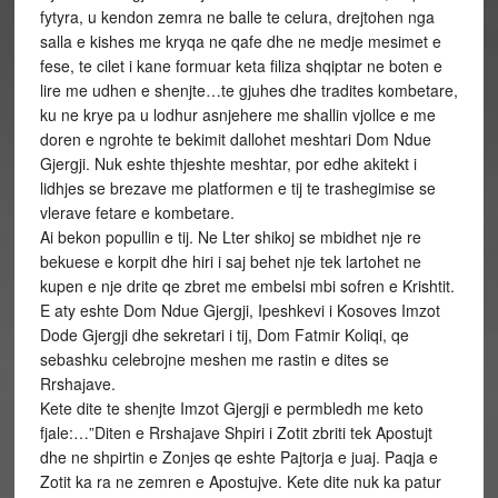
fytyra, u kendon zemra ne balle te celura, drejtohen nga
salla e kishes me kryqa ne qafe dhe ne medje mesimet e
fese, te cilet i kane formuar keta filiza shqiptar ne boten e
lire me udhen e shenjte…te gjuhes dhe tradites kombetare,
ku ne krye pa u lodhur asnjehere me shallin vjollce e me
doren e ngrohte te bekimit dallohet meshtari Dom Ndue
Gjergji. Nuk eshte thjeshte meshtar, por edhe akitekt i
lidhjes se brezave me platformen e tij te trashegimise se
vlerave fetare e kombetare.
Ai bekon popullin e tij. Ne Lter shikoj se mbidhet nje re
bekuese e korpit dhe hiri i saj behet nje tek lartohet ne
kupen e nje drite qe zbret me embelsi mbi sofren e Krishtit.
E aty eshte Dom Ndue Gjergji, Ipeshkevi i Kosoves Imzot
Dode Gjergji dhe sekretari i tij, Dom Fatmir Koliqi, qe
sebashku celebrojne meshen me rastin e dites se
Rrshajave.
Kete dite te shenjte Imzot Gjergji e permbledh me keto
fjale:…”Diten e Rrshajave Shpiri i Zotit zbriti tek Apostujt
dhe ne shpirtin e Zonjes qe eshte Pajtorja e juaj. Paqja e
Zotit ka ra ne zemren e Apostujve. Kete dite nuk ka patur