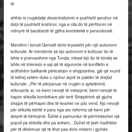
të
shihte si rrugëdalje decentralizimin e pushtetit qendror në
dobi të pushtetit krahinor, nga e cila do të përfitonin në
mënyrë të barabartë të gjitha kombësitë e perandorisë.
Mendimi i Ismail Qemalit ishte kryesisht për një autonomi
kulturale. Ai mendonte se kjo autonomi e kufizuar do të
ishte e pranueshme nga Turqia, mbasi kjo do të bindej se
ishte në interesin e saj që të siguronte në konfliktin e
ardhshëm ballkanik përkrahjen e shqiptarëve, gjë që mund
të bëhej vetëm duke u njohur atyrë te paktën të drejtat
kulturale. „Për të përparuar në rrugën e qytetërimit,
shkruante ai, ne kemi nevojë të mësojmë; kemi nevojë të
hapim shkolla kombëtare për terë Shqipërinë që gjuha
shqipe të përhapet dhe të lexohet ne çdo vend. Kjo nevojë
për shkolla është e para nga ato reforma që kemi për
detyrë të kërkojmë. Është e pamundur të përmirësohet një
popull pa shkolla dhe pa arësim…Duhet të jesh tradhëtar
për të dëshiruar që të lihet pas dore mësimi i gjuhës