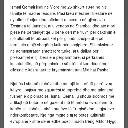
Ismail Qemali lindi në Vlorë më 25 shkurt 1844 në një
familje të madhe feudale. Pasi kreu mësimet fillestare në
qytetin e lindjes dhe mësimet e mesme në gjimnazin
Zosimea të Janinës, ai u vendos në Stamboll dhe aty mori
pjesë në përpiekjet që u bënë deri më 1871 për caktimin e
një alfabeti të përbashkët për giuhën shqipe dhe për
formimin e një shoqërie kulturale shqiptare. Si funksionar
në administratën shtetërore turke, ai u dallua për
pikëpamjet e tij liberale e përparimtare, si përkrahës i
kushtetutës, në përpunimin e së cilës ai kontribuoi me
cilësinë e këshilltarit të kryeministrit turk Mid’hat Pasha.
Njohës i shumë giuhëve dhe me një kulturë të gjerë, veç
këtyre i pajisur me zgjuarësi të mprehtë dhe me talent në
fushën e diplomacisë, Ismail Qemali u shqua sidomos me
artikujt që botonte në gazetat më të mëdha evropiane të
kohës, si njohës i mirë i punëve të Turqisë dhe i ngjarjeve
ndërkombëtare. Një nga miqtë e tij të botës kulturale
evropiane kishte qenë edhe poeti i madh frëng Viktor Hygo.