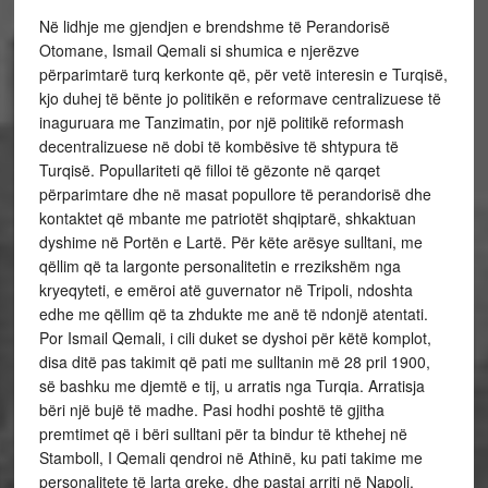
Në lidhje me gjendjen e brendshme të Perandorisë
Otomane, Ismail Qemali si shumica e njerëzve
përparimtarë turq kerkonte që, për vetë interesin e Turqisë,
kjo duhej të bënte jo politikën e reformave centralizuese të
inaguruara me Tanzimatin, por një politikë reformash
decentralizuese në dobi të kombësive të shtypura të
Turqisë. Popullariteti që filloi të gëzonte në qarqet
përparimtare dhe në masat popullore të perandorisë dhe
kontaktet që mbante me patriotët shqiptarë, shkaktuan
dyshime në Portën e Lartë. Për këte arësye sulltani, me
qëllim që ta largonte personalitetin e rrezikshëm nga
kryeqyteti, e emëroi atë guvernator në Tripoli, ndoshta
edhe me qëllim që ta zhdukte me anë të ndonjë atentati.
Por Ismail Qemali, i cili duket se dyshoi për këtë komplot,
disa ditë pas takimit që pati me sulltanin më 28 pril 1900,
së bashku me djemtë e tij, u arratis nga Turqia. Arratisja
bëri një bujë të madhe. Pasi hodhi poshtë të gjitha
premtimet që i bëri sulltani për ta bindur të kthehej në
Stamboll, I Qemali qendroi në Athinë, ku pati takime me
personalitete të larta greke, dhe pastaj arriti në Napoli.