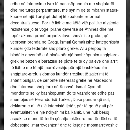
edhe në interesin e tyre të bashkëpunonin me shqiptarët
dhe me turqit përparimtarë, me synim që të mbanin status-
kuone në një Turqi që duhej të zbatonte reformat
decentralizuese. Por në lidhje me këtë vijë politike ai gjente
rezistencë jo të vogël pranë qeverisë së Athinës dhe më
tepër akoma pranë organizatave shoviniste greke, që
vepronin brenda në Greqi. Ismail Qemali ishte kategorikisht
kundër çdo federate shqiptaro-greke. Ai u përpoq ta
bindëte qeverinë e Athinës për një bashkëpunim shqiptaro-
grek në bazën e barazisë së plotë të të dy palëve dhe arriti
të lidhte me të një marrëveshje për një bashkëpunim
shqiptaro-grek, sidomos kundër rrezikut të zgjerimt të
shtetit bullgar, që cënonte interesat greke në Maqedoni
dhe interesat shqiptare në Kosovë. Ismail Qemali
mendonte se ky bashkëpunim do të vazhdonte edhe pas
shembjes së Perandorisë Turke. „Duke punuar që sot,
deklaronte ai në një intervistë tjetër, për të qenë gati për
eventualitetin e një ndryshimi ballkanik, unë nuk besoj
aspak se mund të lindin çështje tokësore me rëndësi sa të
dobësojnë „marrëveshjen” dhe të krijojnë mosmarrëveshje