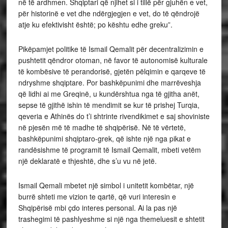
në të ardhmen. Shqiptari që njihet si i tillë për gjuhën e vet,
për historinë e vet dhe ndërgjegjen e vet, do të qëndrojë
atje ku efektivisht është; po kështu edhe greku”.
Pikëpamjet politike të Ismail Qemalit për decentralizimin e
pushtetit qëndror otoman, në favor të autonomisë kulturale
të kombësive të perandorisë, gjetën pëlqimin e qarqeve të
ndryshme shqiptare. Por bashkëpunimi dhe marrëveshja
që lidhi ai me Greqinë, u kundërshtua nga të gjitha anët,
sepse të gjithë ishin të mendimit se kur të prishej Turqia,
qeveria e Athinës do t’i shtrinte rivendikimet e saj shoviniste
në pjesën më të madhe të shqipërisë. Në të vërtetë,
bashkëpunimi shqiptaro-grek, që ishte një nga pikat e
randësishme të programit të Ismail Qemalit, mbeti vetëm
një deklaratë e thjeshtë, dhe s’u vu në jetë.
Ismail Qemali mbetet një simbol i unitetit kombëtar, një
burrë shteti me vizion te qartë, që vuri interesin e
Shqipërisë mbi çdo interes personal. Ai la pas një
trashegimi të pashlyeshme si një nga themeluesit e shtetit