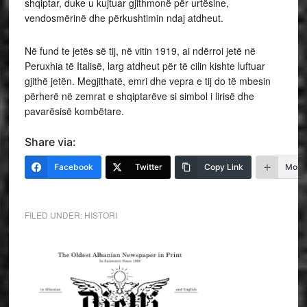
shqiptar, duke u kujtuar gjithmonë për urtësine,
vendosmërinë dhe përkushtimin ndaj atdheut.
Në fund te jetës së tij, në vitin 1919, ai ndërroi jetë në
Peruxhia të Italisë, larg atdheut për të cilin kishte luftuar
gjithë jetën. Megjithatë, emri dhe vepra e tij do të mbesin
përherë në zemrat e shqiptarëve si simbol i lirisë dhe
pavarësisë kombëtare.
Share via:
Facebook
Twitter
Copy Link
More
FILED UNDER:
HISTORI