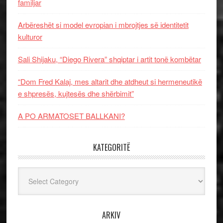
familjar
Arbëreshët si model evropian i mbrojtjes së identitetit
kulturor
Sali Shijaku, “Diego Rivera” shqiptar i artit tonë kombëtar
“Dom Fred Kalaj, mes altarit dhe atdheut si hermeneutikë
e shpresës, kujtesës dhe shërbimit”
A PO ARMATOSET BALLKANI?
KATEGORITË
Kategoritë
ARKIV