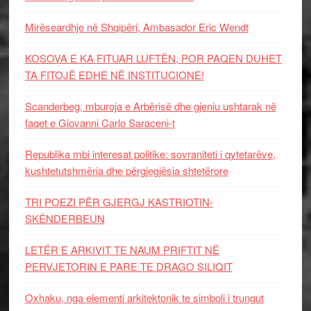
Mirëseardhje në Shqipëri, Ambasador Eric Wendt
KOSOVA E KA FITUAR LUFTËN, POR PAQEN DUHET
TA FITOJË EDHE NË INSTITUCIONE!
Scanderbeg, mburoja e Arbërisë dhe gjeniu ushtarak në
faqet e Giovanni Carlo Saraceni-t
Republika mbi interesat politike: sovraniteti i qytetarëve,
kushtetutshmëria dhe përgjegjësia shtetërore
TRI POEZI PËR GJERGJ KASTRIOTIN-
SKËNDERBEUN
LETËR E ARKIVIT TE NAUM PRIFTIT NË
PERVJETORIN E PARE TE DRAGO SILIQIT
Oxhaku, nga elementi arkitektonik te simboli i trungut