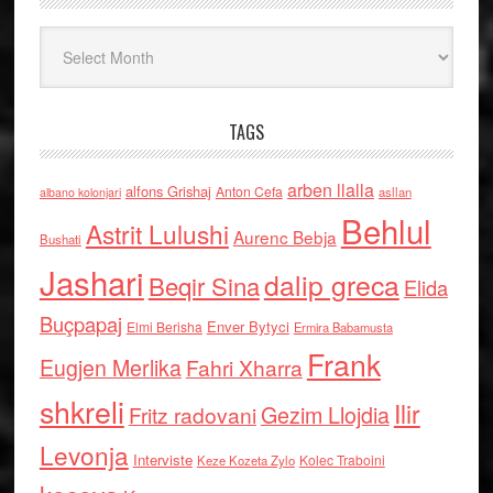
Arkiv
TAGS
arben llalla
alfons Grishaj
Anton Cefa
asllan
albano kolonjari
Behlul
Astrit Lulushi
Aurenc Bebja
Bushati
Jashari
dalip greca
Beqir Sina
Elida
Buçpapaj
Enver Bytyci
Elmi Berisha
Ermira Babamusta
Frank
Eugjen Merlika
Fahri Xharra
shkreli
Ilir
Gezim Llojdia
Fritz radovani
Levonja
Interviste
Kolec Traboini
Keze Kozeta Zylo