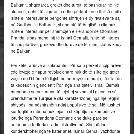
Ballkanit, shqiptarët, grekët dhe turqit, të bashkuar në një
aleancë, duhej të siguronin edhe përkrahjen e Italisë e cila
ishte e interesuar të pengonte shtrirjen e dy rivaleve të saj
në Gadishullin Ballkanik, si dhe atë të Anglisë e cila nuk
ishte e interesuar për shembjen e Perandorisë Otomane.
Prandaj sipas mendimit të Ismail Qemalit, ishte në interes
të shqiptarëve, grekëve dhe turqve që të ruhej status-kuoja
në Ballkan.
Për këtë, arësye ai shkruante: “Përsa u përket shqiptarëve,
çdo levizje e hapur revolucionare nuk do të sillte gjë tjetër
veçse do t’i bënte të ligjshme nderhyrjet e huaja, të cilat do
ta keqësonin gjendien”: Por, nga ana tjetër, Ismail Qemali
mendonte se nuk mund të lejohej vazhdimi i gjendjes së
brendshme të Turqisë e cila karakterizohej nga një regjim
shtypës i pamëshirshëm ndaj popullsive të saj. Në kushtet
kur fuqitë e mëdha nuk lejonin shkëputjen e kombësive
joturke nga Perandoria Otomane dhe duke parë se
autonomia teritoriale-administrative për Shqipërine
kundërshtohej nga të katër anët, Ismail Qemali vazhdonte