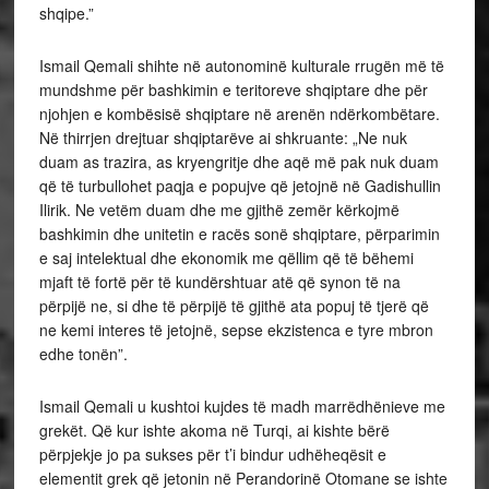
shqipe.”
Ismail Qemali shihte në autonominë kulturale rrugën më të
mundshme për bashkimin e teritoreve shqiptare dhe për
njohjen e kombësisë shqiptare në arenën ndërkombëtare.
Në thirrjen drejtuar shqiptarëve ai shkruante: „Ne nuk
duam as trazira, as kryengritje dhe aqë më pak nuk duam
që të turbullohet paqja e popujve që jetojnë në Gadishullin
Ilirik. Ne vetëm duam dhe me gjithë zemër kërkojmë
bashkimin dhe unitetin e racës sonë shqiptare, përparimin
e saj intelektual dhe ekonomik me qëllim që të bëhemi
mjaft të fortë për të kundërshtuar atë që synon të na
përpijë ne, si dhe të përpijë të gjithë ata popuj të tjerë që
ne kemi interes të jetojnë, sepse ekzistenca e tyre mbron
edhe tonën”.
Ismail Qemali u kushtoi kujdes të madh marrëdhënieve me
grekët. Që kur ishte akoma në Turqi, ai kishte bërë
përpjekje jo pa sukses për t’i bindur udhëheqësit e
elementit grek që jetonin në Perandorinë Otomane se ishte