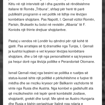
Këtu në një intervistë që i dha gazetës së rëndësishme
italiane të Romës „Tribuna”, shfaqi për herë të parë
publikisht programin e vet politik në lidhje me lëvizjen
kombëtare shqiptare. Pas Napolit, I. Qemali vizitoi Romën,
Parisin, Brukselin ku botoi në revistën „Albania” të F.
Konicës një thirrie drejtuar shqiptarëve.
Pastaj u vendos në Londër ku qëndroi për një kohë të
gjatë. Pas arratisjes së tij dramatike nga Turqia, I. Qemali
ja kushtoi kujdesin e vet kryesor lëvizjes kombëtare
shqiptare, dhe u bë një nga personalitetet e saj kryesore
pa hequr dorë nga lëvizja poliitke e Perandorisë Otomane.
Ismail Qemali nisej nga besimi se poliitka e ruaitjes së
status-kuosë ishte një politikë e përkohëshme e fuqive të
mëdha dhe se rreziku kryesor për Ballkanin vazhdonte të
vinte nga Rusia dhe Austria. Nga kombet e gadishullit ata
që rrezikoheshin më tepër qenë kombësitë Josllave,
shqiptarët, grekët dhe turqit. Me qënë se Austro-Hungaria
dhe Rusia e kishin perjashtuar Italinë nga ndarja e