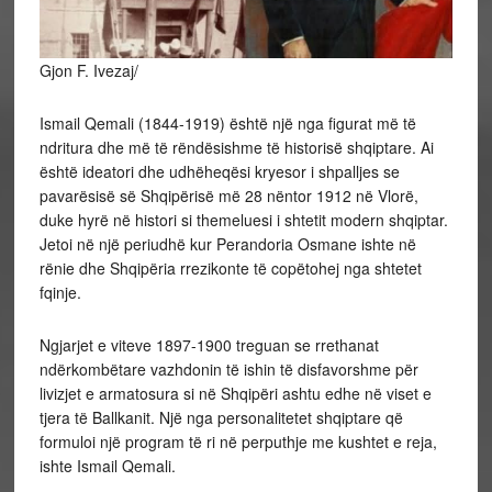
Gjon F. Ivezaj/
Ismail Qemali (1844-1919) është një nga figurat më të
ndritura dhe më të rëndësishme të historisë shqiptare. Ai
është ideatori dhe udhëheqësi kryesor i shpalljes se
pavarësisë së Shqipërisë më 28 nëntor 1912 në Vlorë,
duke hyrë në histori si themeluesi i shtetit modern shqiptar.
Jetoi në një periudhë kur Perandoria Osmane ishte në
rënie dhe Shqipëria rrezikonte të copëtohej nga shtetet
fqinje.
Ngjarjet e viteve 1897-1900 treguan se rrethanat
ndërkombëtare vazhdonin të ishin të disfavorshme për
livizjet e armatosura si në Shqipëri ashtu edhe në viset e
tjera të Ballkanit. Një nga personalitetet shqiptare që
formuloi një program të ri në perputhje me kushtet e reja,
ishte Ismail Qemali.