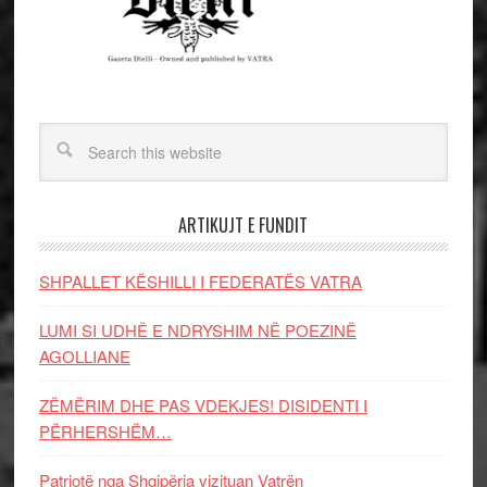
ARTIKUJT E FUNDIT
SHPALLET KËSHILLI I FEDERATËS VATRA
LUMI SI UDHË E NDRYSHIM NË POEZINË
AGOLLIANE
ZËMËRIM DHE PAS VDEKJES! DISIDENTI I
PËRHERSHËM…
Patriotë nga Shqipëria vizituan Vatrën