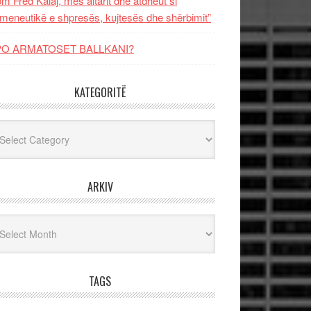
m Fred Kalaj, mes altarit dhe atdheut si
meneutikë e shpresës, kujtesës dhe shërbimit”
PO ARMATOSET BALLKANI?
KATEGORITË
egoritë
ARKIV
iv
TAGS