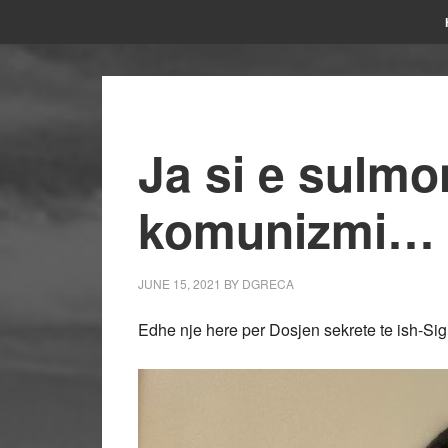
Ja si e sulmo
komunizmi…
JUNE 15, 2021
BY
DGRECA
Edhe nje here per Dosjen sekrete te ish-Sigu