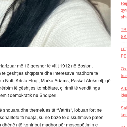
Rep
qyt
sht
TR
SK
LE
PE
tarizuar më 13 qershor të vitit 1912 në Boston,
Oxh
 të çështjes shqiptare dhe interesave madhore të
tru
Fan Noli, Kristo Floqi, Marko Adams, Paskal Aleks etj, që
hërbim të çështjes kombëtare, çlirimit të vendit nga
Arb
temit demokratik në Shqipëri.
iden
Sal
ë shquara dhe themelues të “Vatrës”, lobuan fort në
ko
sonalitete të huaja, ku në bazë të diskutimeve patën
ka dhënë një kontribut madhor për moscopëtimin e