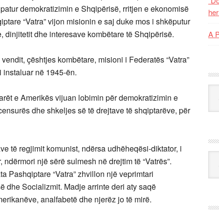
“Do
a patur demokratizimin e Shqipërisë, rritjen e ekonomisë
her
iptare “Vatra” vijon misionin e saj duke mos i shkëputur
e, dinjitetit dhe interesave kombëtare të Shqipërisë.
A 
e vendit, çështjes kombëtare, misioni i Federatës “Vatra”
 i instaluar në 1945-ën.
Kat
tarët e Amerikës vijuan lobimin për demokratizimin e
 censurës dhe shkeljes së të drejtave të shqiptarëve, për
ave të regjimit komunist, ndërsa udhëheqësi-diktator, i
Ark
, ndërmori një sërë sulmesh në drejtim të “Vatrës”.
 Pashqiptare “Vatra” zhvillon një veprimtari
 dhe Socializmit. Madje arrinte deri aty saqë
merikanëve, analfabetë dhe njerëz jo të mirë.