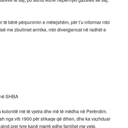
r të bërë përpunimin e mëtejshëm, për t’u informar mbi
arisë me zbulimet armike, mbi divergjencat në radhët e
e në SHBA
 kolonitë më të vjetra dhe më të mëdha në Perëndim.
ysh nga viti 1900 për shkaqe që dihen, dhe ka vazhduar
 qind prej tyre kanë marrë edhe familjet me vete.