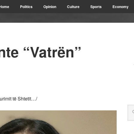
Home
Politics
Opinion
Culture
Sports
Economy
nte “Vatrën”
rimit të Shtetit…/