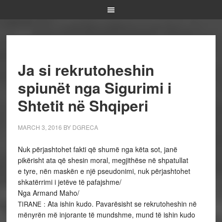
Ja si rekrutoheshin
spiunët nga Sigurimi i
Shtetit në Shqiperi
MARCH 3, 2016
BY
DGRECA
Nuk përjashtohet fakti që shumë nga këta sot, janë
pikërisht ata që shesin moral, megjithëse në shpatullat
e
tyre, nën maskën e një pseudonimi, nuk përjashtohet
shkatërrimi i jetëve të pafajshme/
Nga Armand Maho/
Ata ishin kudo. Pavarësisht se rekrutoheshin në
TIRANE :
mënyrën më injorante të mundshme, mund të ishin kudo