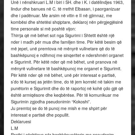
Unë i nënshkruari L.M i biri i SH. dhe i K. i datëlindjes 1963,
lindur dhe banues në C. të rrethit Elbasan, i paorganizuar
dhe i padënuar. Me arsim në vitin e II në gjimnaz, me
kombësi dhe shtetësi shqiptare, deklaroj nën përgjegjësinë
time personale si më poshtë vijon:
Thirrja që më bëhet sot nga Sigurimi i Shtetit është një
nder i madh për mua dhe familjen time. Për këtë besim që
më jepet, unë premtova në mënyrë vullnetare që do të
bashkëpunoj e ndihmoj me sinqeritet e ndershmëri organet
e Sigurimit. Për këtë nder që më bëhet, unë pranova në
mënyrë vullnetare të bashkëpunoj me organet e Sigurimit.
Për këtë nder që më bëhet, unë për interesat e partisë,
s’do të kursej as jetën time, do të jem korrekt në takim me
punëtorin e Sigurimit dhe do të raportoj në kohë çdo gjë që
është armiqësore dhe keqbërëse. Për të komunikuar me
Sigurimin zgjodha pseudonimin “Kokoshi”.
Ju premtoj se do të punoj me mish e me shpirt për
interesat e partisë dhe popullit.
Deklaruesi
L.M
Rrethi i çështjeve për bashkëpunëtorin me pseudonim