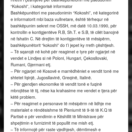
“Kokoshi”, i kategorisë informator
Bashkëpunëtori me pseudonimin “Kokoshi”, në kategorinë
e informatorit mbi baza vullnetare, është tërhequr në
bashkëpunim sekret me OSSH, më datë 10.03.1990, për
kontrollin e kontigjentëve R.B, Sh.T. e S.B, të cilët banojnë
në fshatin C. Në drejtim të kontigjentëve të mësipërm,
bashkëpunëtorit “kokoshi” do t’i jepet ky rreth çështjesh.
– Të sqarojë në kohë për reagimet e tyre për ngjarjet në
vendet e Lindjes si në Poloni, Hungari, Çekosllovaki,
Rumani, Gjermani etj.
– Për ngjarjet në Kosovë e marrëdhëniet e vendit tonë me
shtetet fqinjë, Jugosllavinë, Greqinë, Italinë.
– Për gjendjen ekonomike të vendit tonë e fuqinë
mbrojtëse të tij, nëse ka krahasime me vendet e tjera për
këtë problem.
– Për reagimet e personave të mësipërm në lidhje me
materialet e rëndësishme të Pleniumit të 9-të të K.Q të
Partisë e për vendimin e Këshillit të Ministrave për
shpejtimin e furnizimit të popullit me mish etj.
– Të informojë për raste vjedhjesh, dëmtimesh e