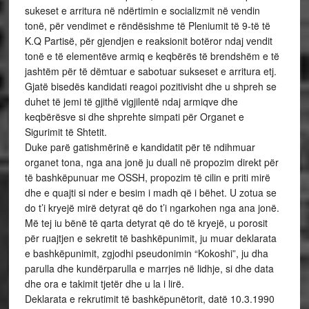
sukeset e arritura në ndërtimin e socializmit në vendin
tonë, për vendimet e rëndësishme të Pleniumit të 9-të të
K.Q Partisë, për gjendjen e reaksionit botëror ndaj vendit
tonë e të elementëve armiq e keqbërës të brendshëm e të
jashtëm për të dëmtuar e sabotuar sukseset e arritura etj.
Gjatë bisedës kandidati reagoi pozitivisht dhe u shpreh se
duhet të jemi të gjithë vigjilentë ndaj armiqve dhe
keqbërësve si dhe shprehte simpati për Organet e
Sigurimit të Shtetit.
Duke parë gatishmërinë e kandidatit për të ndihmuar
organet tona, nga ana jonë ju duall në propozim direkt për
të bashkëpunuar me OSSH, propozim të cilin e priti mirë
dhe e quajti si nder e besim i madh që i bëhet. U zotua se
do t’i kryejë mirë detyrat që do t’i ngarkohen nga ana jonë.
Më tej iu bënë të qarta detyrat që do të kryejë, u porosit
për ruajtjen e sekretit të bashkëpunimit, ju muar deklarata
e bashkëpunimit, zgjodhi pseudonimin “Kokoshi”, ju dha
parulla dhe kundërparulla e marrjes në lidhje, si dhe data
dhe ora e takimit tjetër dhe u la i lirë.
Deklarata e rekrutimit të bashkëpunëtorit, datë 10.3.1990