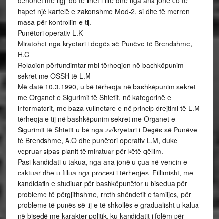
dënohet me ligj, do të lihet i lirë dhe nga ana jonë do të
hapet një kartelë e zakonshme Mod-2, si dhe të merren
masa për kontrollin e tij.
Punëtori operativ L.K
Miratohet nga kryetari i degës së Punëve të Brendshme,
H.C
Relacion përfundimtar mbi tërheqjen në bashkëpunim
sekret me OSSH të L.M
Më datë 10.3.1990, u bë tërheqja në bashkëpunim sekret
me Organet e Sigurimit të Shtetit, në kategorinë e
informatorit, me baza vullnetare e në princip drejtimi të L.M
tërheqja e tij në bashkëpunim sekret me Organet e
Sigurimit të Shtetit u bë nga zv/kryetari i Degës së Punëve
të Brendshme, A.O dhe punëtori operativ L.M, duke
vepruar sipas planit të miratuar për këtë qëllim.
Pasi kandidati u takua, nga ana jonë u çua në vendin e
caktuar dhe u fillua nga procesi i tërheqjes. Fillimisht, me
kandidatin e studiuar për bashkëpunëtor u bisedua për
probleme të përgjithshme, rreth shëndetit e familjes, për
probleme të punës së tij e të shkollës e gradualisht u kalua
në bisedë me karakter politik, ku kandidatit i folëm për