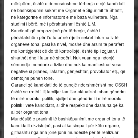
mësipërm, është e domosdoshme tërheqja e një kandidati
në bashkëpunim sekret me Organet e Sigurimit të Shtetit,
në kategorinë e informatorit e me baza vullnetare. Nga
studimi i bërë, më i përshtatshmi është L.M.
Kandidati që propozojmë për tërheqje, është i
përshtatshëm për t’u futur në rrjetin sekret informativ të
organeve tona, pasi ka nivel, moshë dhe arsim të përafërt
me kontigjentët që do të kontrollojë, është tip i zgjuar, i
shkathët dhe i futur në shoqëri. Nuk vuan nga ndonjë
sëmundje mendore a fizike dhe nuk ka manifestuar vese
negative si pijanec, llafazan, gënjeshtar, provokator etj., që
dëmtojnë punën tonë.
Garanci që kandidati do të punojë ndershmërisht me OSSH
është se rrethi i tij familjar familjar aktualisht mban qëndrim
të mirë moralo- politik, sjelljet dhe qëndrimi i mirë moralo-
politik i vetë kandidatit, si dhe respekti dhe dashuria që ka
ai për organet tona.
Mundësitë e pranimit të bashkëpunimit me organet tona të
kandidatit ekzistojnë, pasi ai ka simpati për këto organe,
gjithashtu nga ana jonë jonë mundësitë për të realizuar