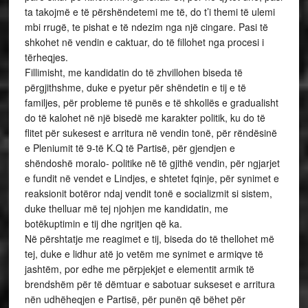
ta takojmë e të përshëndetemi me të, do t’i themi të ulemi
mbi rrugë, te pishat e të ndezim nga një cingare. Pasi të
shkohet në vendin e caktuar, do të fillohet nga procesi i
tërheqjes.
Fillimisht, me kandidatin do të zhvillohen biseda të
përgjithshme, duke e pyetur për shëndetin e tij e të
familjes, për probleme të punës e të shkollës e gradualisht
do të kalohet në një bisedë me karakter politik, ku do të
flitet për sukesest e arritura në vendin tonë, për rëndësinë
e Pleniumit të 9-të K.Q të Partisë, për gjendjen e
shëndoshë moralo- politike në të gjithë vendin, për ngjarjet
e fundit në vendet e Lindjes, e shtetet fqinje, për synimet e
reaksionit botëror ndaj vendit tonë e socializmit si sistem,
duke thelluar më tej njohjen me kandidatin, me
botëkuptimin e tij dhe ngritjen që ka.
Në përshtatje me reagimet e tij, biseda do të thellohet më
tej, duke e lidhur atë jo vetëm me synimet e armiqve të
jashtëm, por edhe me përpjekjet e elementit armik të
brendshëm për të dëmtuar e sabotuar sukseset e arritura
nën udhëheqjen e Partisë, për punën që bëhet për