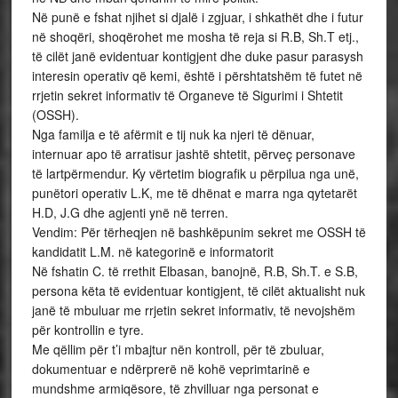
Në punë e fshat njihet si djalë i zgjuar, i shkathët dhe i futur
në shoqëri, shoqërohet me mosha të reja si R.B, Sh.T etj.,
të cilët janë evidentuar kontigjent dhe duke pasur parasysh
interesin operativ që kemi, është i përshtatshëm të futet në
rrjetin sekret informativ të Organeve të Sigurimi i Shtetit
(OSSH).
Nga familja e të afërmit e tij nuk ka njeri të dënuar,
internuar apo të arratisur jashtë shtetit, përveç personave
të lartpërmendur. Ky vërtetim biografik u përpilua nga unë,
punëtori operativ L.K, me të dhënat e marra nga qytetarët
H.D, J.G dhe agjenti ynë në terren.
Vendim: Për tërheqjen në bashkëpunim sekret me OSSH të
kandidatit L.M. në kategorinë e informatorit
Në fshatin C. të rrethit Elbasan, banojnë, R.B, Sh.T. e S.B,
persona këta të evidentuar kontigjent, të cilët aktualisht nuk
janë të mbuluar me rrjetin sekret informativ, të nevojshëm
për kontrollin e tyre.
Me qëllim për t’i mbajtur nën kontroll, për të zbuluar,
dokumentuar e ndërprerë në kohë veprimtarinë e
mundshme armiqësore, të zhvilluar nga personat e