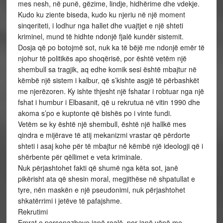
mes nesh, në punë, gëzime, lindje, hidhërime dhe vdekje.
Kudo ku ziente biseda, kudo ku njeriu në një moment
sinqeriteti, i lodhur nga hallet dhe vuajtjet e një shteti
kriminel, mund të hidhte ndonjë fjalë kundër sistemit.
Dosja që po botojmë sot, nuk ka të bëjë me ndonjë emër të
njohur të politikës apo shoqërisë, por është vetëm një
shembull sa tragjik, aq edhe komik sesi është mbajtur në
këmbë një sistem i kalbur, që s’kishte asgjë të përbashkët
me njerëzoren. Ky ishte thjesht një fshatar i robtuar nga një
fshat i humbur i Elbasanit, që u rekrutua në vitin 1990 dhe
akoma s’po e kuptonte që bishës po i vinte fundi.
Vetëm se ky është një shembull, është një hallkë mes
qindra e mijërave të atij mekanizmi vrastar që përdorte
shteti i asaj kohe për të mbajtur në këmbë një ideologji që i
shërbente për qëllimet e veta kriminale.
Nuk përjashtohet fakti që shumë nga këta sot, janë
pikërisht ata që shesin moral, megjithëse në shpatullat e
tyre, nën maskën e një pseudonimi, nuk përjashtohet
shkatërrimi i jetëve të pafajshme.
Rekrutimi
Emrat e personazheve janë realë, por janë vënë me