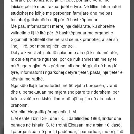
iniciale për të mos trazuar jetët e tyre. Në fillim, informatori
studiohej në lidhje me përbërjen familjare dhe më pas
testohej gatishmëria e tij për të bashkëpunuar.
Më pas, informatorit i merrej një deklaratë, ku shprehte
vullnetin e tij të lirë për të bashkëpunuar me organet e
Sigurimit të Shtetit dhe në rast se nuk pranohej, ai sërish
lihej i lirë, por mbahej nën kontroll.
Detyra kryesisht ishte të spiunonte ata që kishte më afër,
miqtë e tij më të ngushtë, por që nuk shiheshin me sy të
mirë nga regjimi.Pas përfundimit dhe dërgimit në burg të
tyre, informatorit i ngarkohej detyrë tjetër, pastaj një tjetër e
kështu me radhë.
Nga këto lloj informatorësh në 50 vjet u burgosën, vranë
dhe u persekutuan me mijëra shqiptarë të ndershëm, për
fajin e vetëm se kishin lindur në një regjim që ata nuk e
pranonin.
Vërtetim biografik për agjentin L.M
L.M është i biri i SH. dhe i K., i datëlindjes 1963, lindur dhe
banues në fshatin C. të rrethit Elbasan, me arsim 10 klasë,
i paorganizuar në parti, i padënuar, i pamartuar, me origjinë