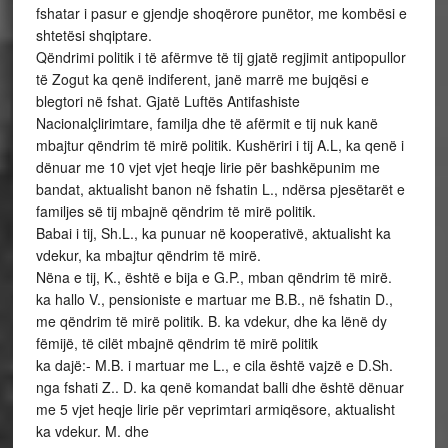
fshatar i pasur e gjendje shoqërore punëtor, me kombësi e
shtetësi shqiptare.
Qëndrimi politik i të afërmve të tij gjatë regjimit antipopullor
të Zogut ka qenë indiferent, janë marrë me bujqësi e
blegtori në fshat. Gjatë Luftës Antifashiste
Nacionalçlirimtare, familja dhe të afërmit e tij nuk kanë
mbajtur qëndrim të mirë politik. Kushëriri i tij A.L, ka qenë i
dënuar me 10 vjet vjet heqje lirie për bashkëpunim me
bandat, aktualisht banon në fshatin L., ndërsa pjesëtarët e
familjes së tij mbajnë qëndrim të mirë politik.
Babai i tij, Sh.L., ka punuar në kooperativë, aktualisht ka
vdekur, ka mbajtur qëndrim të mirë.
Nëna e tij, K., është e bija e G.P., mban qëndrim të mirë.
ka hallo V., pensioniste e martuar me B.B., në fshatin D.,
me qëndrim të mirë politik. B. ka vdekur, dhe ka lënë dy
fëmijë, të cilët mbajnë qëndrim të mirë politik
ka dajë:- M.B. i martuar me L., e cila është vajzë e D.Sh.
nga fshati Z.. D. ka qenë komandat balli dhe është dënuar
me 5 vjet heqje lirie për veprimtari armiqësore, aktualisht
ka vdekur. M. dhe