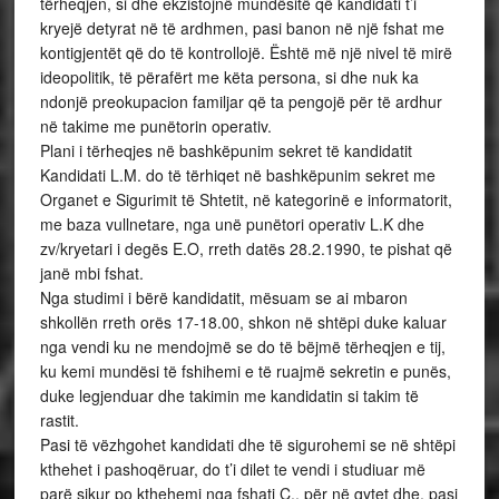
tërheqjen, si dhe ekzistojnë mundësitë që kandidati t’i
kryejë detyrat në të ardhmen, pasi banon në një fshat me
kontigjentët që do të kontrollojë. Është më një nivel të mirë
ideopolitik, të përafërt me këta persona, si dhe nuk ka
ndonjë preokupacion familjar që ta pengojë për të ardhur
në takime me punëtorin operativ.
Plani i tërheqjes në bashkëpunim sekret të kandidatit
Kandidati L.M. do të tërhiqet në bashkëpunim sekret me
Organet e Sigurimit të Shtetit, në kategorinë e informatorit,
me baza vullnetare, nga unë punëtori operativ L.K dhe
zv/kryetari i degës E.O, rreth datës 28.2.1990, te pishat që
janë mbi fshat.
Nga studimi i bërë kandidatit, mësuam se ai mbaron
shkollën rreth orës 17-18.00, shkon në shtëpi duke kaluar
nga vendi ku ne mendojmë se do të bëjmë tërheqjen e tij,
ku kemi mundësi të fshihemi e të ruajmë sekretin e punës,
duke legjenduar dhe takimin me kandidatin si takim të
rastit.
Pasi të vëzhgohet kandidati dhe të sigurohemi se në shtëpi
kthehet i pashoqëruar, do t’i dilet te vendi i studiuar më
parë sikur po kthehemi nga fshati C., për në qytet dhe, pasi