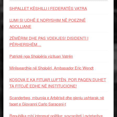
SHPALLET KËSHILLI I FEDERATËS VATRA
LUMI SI UDHË E NDRYSHIM NË POEZINË
AGOLLIANE
ZËMËRIM DHE PAS VDEKJES! DISIDENTI I
PËRHERSHËM…
Patriotë nga Shqipëria vizituan Vatrën
Mirëseardhje në Shqipëri, Ambasador Eric Wendt
KOSOVA E KA FITUAR LUFTËN, POR PAQEN DUHET
TA FITOJË EDHE NË INSTITUCIONE!
Scanderbeg, mburoja e Arbërisë dhe gjeniu ushtarak në
faqet e Giovanni Carlo Saraceni-t
Republika mbi interesat politike: sovraniteti i qytetarëve,