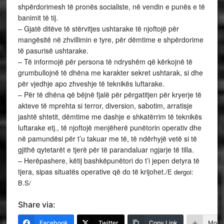
shpërdorimesh të pronës socialiste, në vendin e punës e të
banimit të tij.
– Gjatë ditëve të stërvitjes ushtarake të njoftojë për
mangësitë në zhvillimin e tyre, për dëmtime e shpërdorime
të pasurisë ushtarake.
– Të informojë për persona të ndryshëm që kërkojnë të
grumbullojnë të dhëna me karakter sekret ushtarak, si dhe
për vjedhje apo zhveshje të teknikës luftarake.
– Për të dhëna që bëjnë fjalë për përgatitjen për kryerje të
akteve të mprehta si terror, diversion, sabotim, arratisje
jashtë shtetit, dëmtime me dashje e shkatërrim të teknikës
luftarake etj., të njoftojë menjëherë punëtorin operativ dhe
në pamundësi për t’u takuar me të, të ndërhyjë vetë si të
gjithë qytetarët e tjerë për të parandaluar ngjarje të tilla.
– Herëpashere, këtij bashkëpunëtori do t’i jepen detyra të
tjera, sipas situatës operative që do të krijohet.
/E dergoi:
B.S/
Share via:
Facebook
Twitter
Copy Link
More