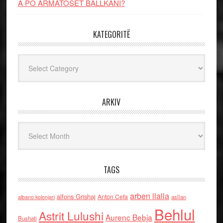
A PO ARMATOSET BALLKANI?
KATEGORITË
Kategoritë
ARKIV
Arkiv
TAGS
arben llalla
alfons Grishaj
Anton Cefa
asllan
albano kolonjari
Behlul
Astrit Lulushi
Aurenc Bebja
Bushati