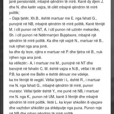
janë pensionistë, mbajnë qëndrim të mirë. Kanë dy djem J.
dhe N. dhe katër vajza, të cilët mbajnë qëndrim të mirë
politik;
– Daja tjetër, Xh.B., është martuar me E. nga fshati G.,
punojnë në NB, mbajnë qëndrim të mirë politik. Kanë fëmijë
M. i cili punon në NT, A. i cili punon në uzinën mekanike,
Sh. i cili punon në Ndërmarrjen Bujqësore, mbajnë një
qëndrim të mirë politik. Ka dhe një vajzë N., martuar në B.,
nuk njihet nga ana jonë.
ka dhe dy teze, njëra e martuar në P. dhe tjetra në B., nuk
njihen nga ana jonë.
ka vëllezër:- A, i martuar me M., punojnë në NT dhe
banojnë në fshatin C. M. është vajza e N.B., vëllai i të cilit
P.B. ka qenë me Ballin e është dënuar me vdekje.
ka tre fëmijë të vegjël. Vëllai tjetër i L. është R., i martuar
me N. nga fshati G., mbajnë qëndrim të mirë, punon
murator. Vëllai tjetër është Y., me punë në NB, i martuar
me N. nga K., punon në UM, kanë 3 fëmijë dhe mbajnë
qëndrim të mirë politik. Vetë L. ka kryer shkollën 8-vjeçare
dhe vazhdon shkollën pa shkëputje nga puna. Punon roje
në NB dhe mban qëndrim të mirë politik.