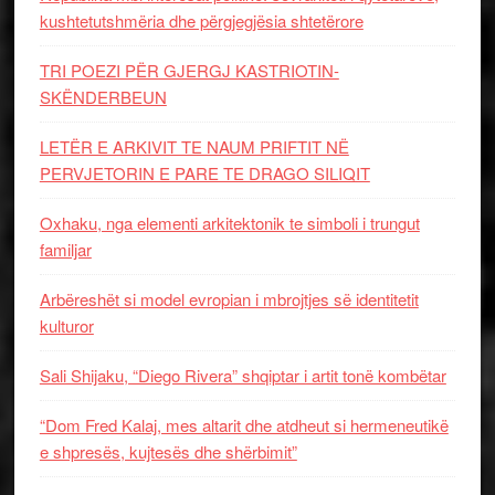
kushtetutshmëria dhe përgjegjësia shtetërore
TRI POEZI PËR GJERGJ KASTRIOTIN-
SKËNDERBEUN
LETËR E ARKIVIT TE NAUM PRIFTIT NË
PERVJETORIN E PARE TE DRAGO SILIQIT
Oxhaku, nga elementi arkitektonik te simboli i trungut
familjar
Arbëreshët si model evropian i mbrojtjes së identitetit
kulturor
Sali Shijaku, “Diego Rivera” shqiptar i artit tonë kombëtar
“Dom Fred Kalaj, mes altarit dhe atdheut si hermeneutikë
e shpresës, kujtesës dhe shërbimit”