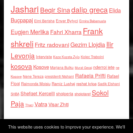
Jashari
dalip greca
Beqir Sina
Elida
Buçpapaj
Enver Bytyci
Elmi Berisha
Ermira Babamusta
Frank
Eugjen Merlika
Fahri Xharra
shkreli
Ilir
Gezim Llojdia
Fritz radovani
Levonja
Interviste
Kolec Traboini
Keze Kozeta Zylo
kosova
Kosove
nderroi jete
Marjana Bulku
ne
Murat Gecaj
Rafaela Prifti
Rafael
Nene Tereza
Kosove
presidenti Nishani
Floqi
Raimonda Moisiu
Ramiz Lushaj
reshat kripa
Sadik Elshani
Sokol
Shefqet Kercelli
shqiperia
shqiptaret
SHBA
Paja
Vatra
Visar Zhiti
Thaci
This website uses cookies to improve your experience. We'll