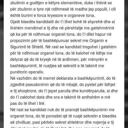
zbulimin e goditjen e këtyre elementëve, duke i thënë se
për zbulimin e tyre një ndihmesë të madhe jep populli, i cili
është burimi e forca kryesore e organeve tona.
Gjatë bisedës kandidatit do t’i lihet kohë të shprehë dhe ai
lirshëm mendimet e tij dhe në përshtatje me gatishmërinë
që ka për të ndihmuar organet tona, do t’i dilet hapur në
propozimin për të bashkëpunuar sekret me Organin e
Sigurimit të Shtetit. Në rast se kandidati tregohet i gatshëm
për të ndihmuar organet tona, do të kalohet në lidhje me
detyrat që do të kryejë në të ardhmen, për mënyrën e
bashkëpunimit, të ruajtjes së sekretit e të takimit me
punëtorin operativ.
Në vazhdim do të merret deklarata e bashkëpunimit, do të
zgjedhë pseudonimin që do të mbajë, do pyetet për lidhjet
e tij shoqërore, do t’i jepet parulla dhe kundërparulla, si dhe
do t’i caktohet data dhe ora e takimit të ardhshëm e më
pas do të lihet i lirë.
Në rast se kandidati nuk do të pranojë bashkëpunimin me
organet tona, do të porositet që të ruajë sekretin e bisedës
së zhvilluar, pasi përbën sekret shtetëror dhe nxjerrja e tij