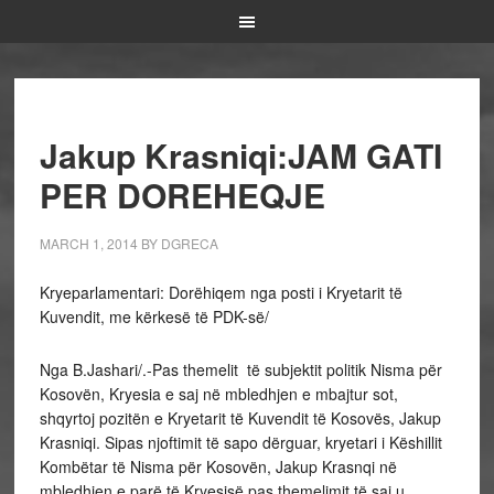
Jakup Krasniqi:JAM GATI
PER DOREHEQJE
MARCH 1, 2014
BY
DGRECA
Kryeparlamentari: Dorëhiqem nga posti i Kryetarit të
Kuvendit, me kërkesë të PDK-së/
Nga B.Jashari/.-Pas themelit të subjektit politik Nisma për
Kosovën, Kryesia e saj në mbledhjen e mbajtur sot,
shqyrtoj pozitën e Kryetarit të Kuvendit të Kosovës, Jakup
Krasniqi. Sipas njoftimit të sapo dërguar, kryetari i Këshillit
Kombëtar të Nisma për Kosovën, Jakup Krasnqi në
mbledhjen e parë të Kryesisë pas themelimit të saj u