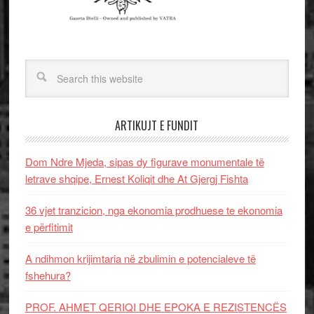
ARTIKUJT E FUNDIT
Dom Ndre Mjeda, sipas dy figurave monumentale të
letrave shqipe, Ernest Koliqit dhe At Gjergj Fishta
36 vjet tranzicion, nga ekonomia prodhuese te ekonomia
e përfitimit
A ndihmon krijimtaria në zbulimin e potencialeve të
fshehura?
PROF. AHMET QERIQI DHE EPOKA E REZISTENCЁS