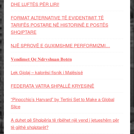
DHE LUFTЁS PЁR LIRI!
FORMAT ALTERNATIVE TË EVIDENTIMIT TË
TARIFËS POSTARE NË HISTORINË E POSTËS
SHQIPTARE
NJË SPROVË E GUXIMSHME PERFORMIZMI…
𝐕𝐞𝐧𝐝𝐢𝐦𝐞𝐭 𝐐𝐞̈ 𝐍𝐝𝐫𝐲𝐬𝐡𝐮𝐚𝐧 𝐁𝐨𝐭𝐞̈𝐧
Lek Gjolaj – kalorësi fisnik i Malësisë
FEDERATA VATRA SHPALLË KRYESINË
“Pinocchio’s Harvard” by Tertini Set to Make a Global
Slice
A duhet që Shqipëria të ribëhet një vend i jetueshëm për
të gjithë shqiptarët?