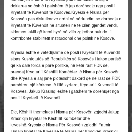
deklarua se është i gatshëm të jap dorëheqje nga posti i
Kryetarit të Kuvendit të Kosovës.Kryesia e Nisma për
Kosovën pas diskutimeve erdhi në përfundim se dorheqja e
Kryetarit të Kuvendit në situatën në të cilën gjendet vendi,
sidomos faktit që kemi hyrë në vitin zgjedhor nuk do t’i
kontribonte stabilitetit institucional dhe politik në Kosovë.
Kryesia është e vetëdijshme që posti i Kryetarit të Kuvendit
sipas Kushtetutës së Republikës së Kosovës i takon partisë
që ka dalë forca e parë politike, në këtë rast PDK-së,
prandaj Kryetari i Këshillit Komëbtar të Nisma për Kosovën
dhe Kryesia e saj janë plotësisht dakord që në rast se PDK
parshtron një kërkese të tillë zyrtare, Kryetari i Kuvendit të
Kosovës, Jakup Krasniqi është i gatshëm të dorëhiqet nga
posti i Kryetarit të Kuvendit.
Dje, Këshilli themelues i Nisma për Kosovën zgjodhi Jakup
Krasniqin kryetar të Këshillit Kombëtar dhe
kryesinë.Kryesia e Nisma Për Kosovën zgjodhi Fatmir
Limajn kryetar të Kryesisë të Nisma për Kosovën.Krasniqi