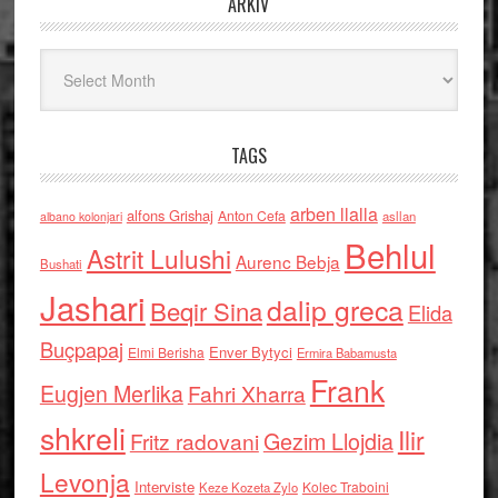
ARKIV
Arkiv
TAGS
arben llalla
alfons Grishaj
Anton Cefa
asllan
albano kolonjari
Behlul
Astrit Lulushi
Aurenc Bebja
Bushati
Jashari
dalip greca
Beqir Sina
Elida
Buçpapaj
Enver Bytyci
Elmi Berisha
Ermira Babamusta
Frank
Eugjen Merlika
Fahri Xharra
shkreli
Ilir
Gezim Llojdia
Fritz radovani
Levonja
Interviste
Kolec Traboini
Keze Kozeta Zylo