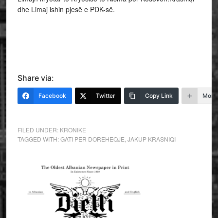
dhe Limaj ishin pjesë e PDK-së.
Share via:
Facebook
Twitter
Copy Link
More
FILED UNDER:
KRONIKE
TAGGED WITH:
GATI PER DOREHEQJE
,
JAKUP KRASNIQI