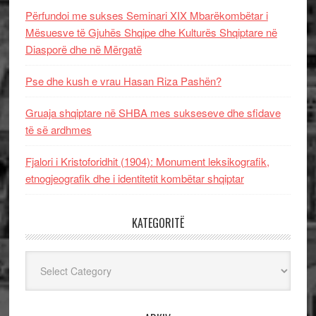
Përfundoi me sukses Seminari XIX Mbarëkombëtar i
Mësuesve të Gjuhës Shqipe dhe Kulturës Shqiptare në
Diasporë dhe në Mërgatë
Pse dhe kush e vrau Hasan Riza Pashën?
Gruaja shqiptare në SHBA mes sukseseve dhe sfidave
të së ardhmes
Fjalori i Kristoforidhit (1904): Monument leksikografik,
etnogjeografik dhe i identitetit kombëtar shqiptar
KATEGORITË
Kategoritë