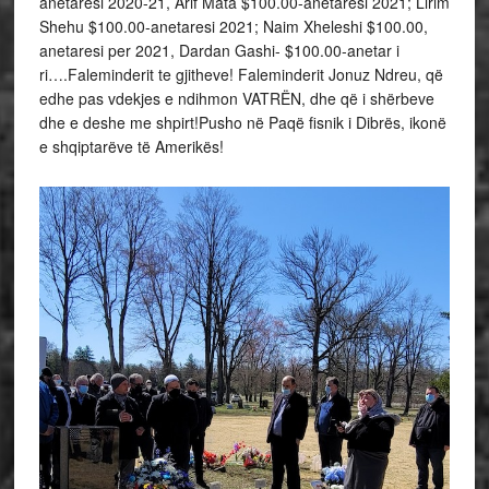
anetaresi 2020-21, Arif Mata $100.00-anetaresi 2021; Lirim
Shehu $100.00-anetaresi 2021; Naim Xheleshi $100.00,
anetaresi per 2021, Dardan Gashi- $100.00-anetar i
ri….Faleminderit te gjitheve! Faleminderit Jonuz Ndreu, që
edhe pas vdekjes e ndihmon VATRËN, dhe që i shërbeve
dhe e deshe me shpirt!Pusho në Paqë fisnik i Dibrës, ikonë
e shqiptarëve të Amerikës!