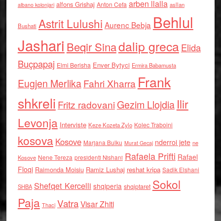
arben llalla
alfons Grishaj
Anton Cefa
asllan
albano kolonjari
Behlul
Astrit Lulushi
Aurenc Bebja
Bushati
Jashari
dalip greca
Beqir Sina
Elida
Buçpapaj
Enver Bytyci
Elmi Berisha
Ermira Babamusta
Frank
Eugjen Merlika
Fahri Xharra
shkreli
Ilir
Gezim Llojdia
Fritz radovani
Levonja
Interviste
Kolec Traboini
Keze Kozeta Zylo
kosova
Kosove
nderroi jete
Marjana Bulku
ne
Murat Gecaj
Rafaela Prifti
Rafael
Nene Tereza
Kosove
presidenti Nishani
Floqi
Raimonda Moisiu
Ramiz Lushaj
reshat kripa
Sadik Elshani
Sokol
Shefqet Kercelli
shqiperia
shqiptaret
SHBA
Paja
Vatra
Visar Zhiti
Thaci