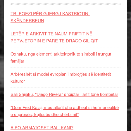
TRI POEZI PËR GJERGJ KASTRIOTIN-
SKËNDERBEUN
LETËR E ARKIVIT TE NAUM PRIFTIT NË
PERVJETORIN E PARE TE DRAGO SILIQIT
Oxhaku, nga elementi arkitektonik te simboli i trungut
familjar
Arbëreshët si model evropian i mbrojtjes së identitetit
kulturor
Sali Shijaku, “Diego Rivera” shqiptar i artit tonë kombëtar
“Dom Fred Kalaj, mes altarit dhe atdheut si hermeneutikë
e shpresës, kujtesës dhe shërbimit”
A PO ARMATOSET BALLKANI?