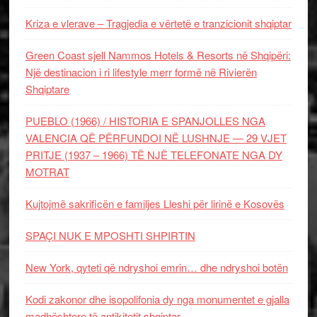
Kriza e vlerave – Tragjedia e vërtetë e tranzicionit shqiptar
Green Coast sjell Nammos Hotels & Resorts në Shqipëri:
Një destinacion i ri lifestyle merr formë në Rivierën
Shqiptare
PUEBLO (1966) / HISTORIA E SPANJOLLES NGA
VALENCIA QË PËRFUNDOI NË LUSHNJE — 29 VJET
PRITJE (1937 – 1966) TË NJË TELEFONATE NGA DY
MOTRAT
Kujtojmë sakrificën e familjes Lleshi për lirinë e Kosovës
SPAÇI NUK E MPOSHTI SHPIRTIN
New York, qyteti që ndryshoi emrin… dhe ndryshoi botën
Kodi zakonor dhe isopolifonia dy nga monumentet e gjalla
madhështore të antikitetit shqiptar