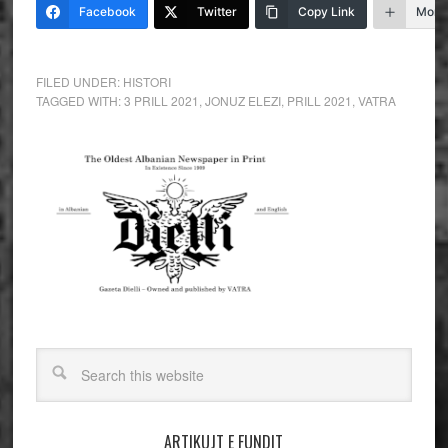
Facebook
Twitter
Copy Link
More
FILED UNDER:
HISTORI
TAGGED WITH:
3 PRILL 2021
,
JONUZ ELEZI
,
PRILL 2021
,
VATRA
ARTIKUJT E FUNDIT