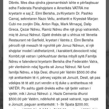
Dibrës. Mes disa qindra pjesmarrësish ishte e përfaqësuar
edhe Federata Panshqiptare e Amerikës VATRA me
kryetarin e saj Z. Elmi Berisha, zv/Kryetarin Dr. Pashko
Camaj, sekretaren Nazo Veliu, anëtarët e Kryesisë Marjan
Cubi me zonjën Dila, Anton Raja, Mark Mrnaçaj, Dalip
Greca, Çezar Ndreu, Ramiz Ndreu dhe një grup vatranësh,
miq të Jonuz Ndreut. Gjatë drekës që u shtrua në Venetia
Restaurant në Garfield, kryetari i Vatrës z. Elmi Berisha
përcolli një mesazh të ngrohtë për Jonuz Ndreun, si një
shqiptar model i atdhetarizmit, i karakterit,devocionit ndaj
Kombit,një vatran i përkushtuar derisa mbylli sytë.Familja
Ndreu e falenderoi kryetarin Berisha dhe Federatën Vatra,
për vlerësimin ndaj figurës së Jonuz Ndreut. Në fund
familja Ndreu, e bija Desi, dhuroi për Vatrën $500.00 dhe
një anëtarësim të ri, përveç vajzës së Jonuzit, Desit, që pas
vdekjes të të atit zuri vendin e tij duke u anëtarësua në
VATËR. Po ashtu gjatë drekës edhe një tjetër vatran i
vjetër, mik i Jonuz Ndreut- z. Hazis Cemenia dhuroi
$500.00 për Vatërn, ndërkohë që pesë vatranë, nga miqtë
e Jonuzit, paguan anëtarësitë: 1- Ilir Spata $200.00;