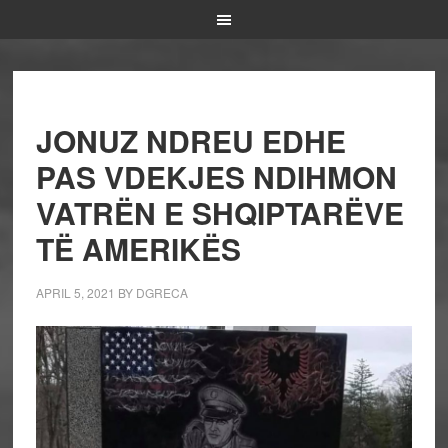
JONUZ NDREU EDHE
PAS VDEKJES NDIHMON
VATRËN E SHQIPTARËVE
TË AMERIKËS
APRIL 5, 2021
BY
DGRECA