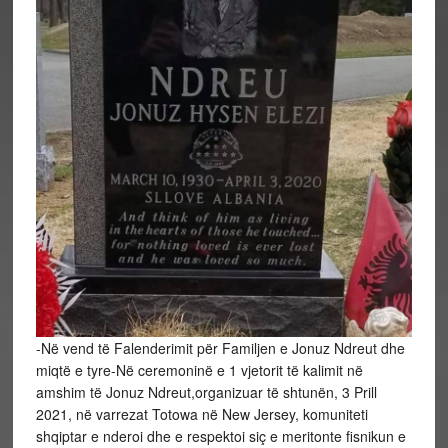
-Në vend të Falenderimit për Familjen e Jonuz Ndreut dhe
miqtë e tyre-Në ceremoninë e 1 vjetorit të kalimit në
amshim të Jonuz Ndreut,organizuar të shtunën, 3 Prill
2021, në varrezat Totowa në New Jersey, komuniteti
shqiptar e nderoi dhe e respektoi siç e meritonte fisnikun e