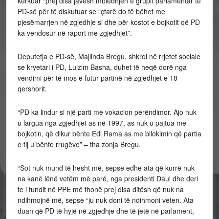
kërkuar “prej disa javësh mbledhjen e grupit parlamentar të
PD-së për të diskutuar se “çfarë do të bëhet me
pjesëmarrjen në zgjedhje si dhe për kostot e bojkotit që PD
ka vendosur në raport me zgjedhjet”.
Deputetja e PD-së, Majlinda Bregu, shkroi në rrjetet sociale
se kryetari i PD, Lulzim Basha, duhet të heqë dorë nga
vendimi për të mos e futur partinë në zgjedhjet e 18
qershorit.
“PD ka lindur si një parti me vokacion perëndimor. Ajo nuk
u largua nga zgjedhjet as në 1997, as nuk u pajtua me
bojkotin, që dikur bënte Edi Rama as me bllokimin që partia
e tij u bënte rrugëve” – tha zonja Bregu.
“Sot nuk mund të hesht më, sepse edhe ata që kurrë nuk
na kanë lënë vetëm më parë, nga presidenti Daul dhe deri
te i fundit në PPE më thonë prej disa ditësh që nuk na
ndihmojnë më, sepse “ju nuk doni të ndihmoni veten. Ata
duan që PD të hyjë në zgjedhje dhe të jetë në parlament,