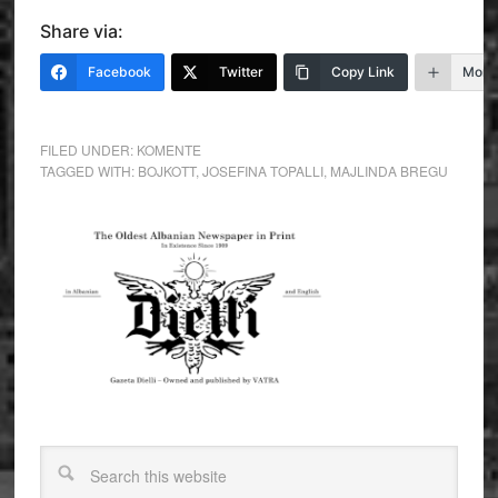
Share via:
Facebook
Twitter
Copy Link
More
FILED UNDER:
KOMENTE
TAGGED WITH:
BOJKOTT
,
JOSEFINA TOPALLI
,
MAJLINDA BREGU