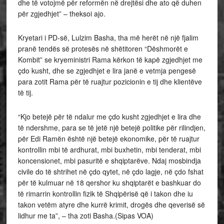
dhe të votojmë për reformën në drejtësi dhe ato që duhen
për zgjedhjet” – theksoi ajo.
Kryetari i PD-së, Lulzim Basha, tha më herët në një fjalim
pranë tendës së protesës në shëtitoren “Dëshmorët e
Kombit” se kryeministri Rama kërkon të kapë zgjedhjet me
çdo kusht, dhe se zgjedhjet e lira janë e vetmja pengesë
para zotit Rama për të ruajtur pozicionin e tij dhe klientëve
të tij.
“Kjo betejë për të ndalur me çdo kusht zgjedhjet e lira dhe
të ndershme, para se të jetë një betejë politike për rilindjen,
për Edi Ramën është një betejë ekonomike, për të ruajtur
kontrollin mbi të ardhurat, mbi buxhetin, mbi tenderat, mbi
koncensionet, mbi pasuritë e shqiptarëve. Ndaj mosbindja
civile do të shtrihet në çdo qytet, në çdo lagje, në çdo fshat
për të kulmuar në 18 qershor ku shqiptarët e bashkuar do
të rimarrin kontrollin fizik të Shqipërisë që i takon dhe iu
takon vetëm atyre dhe kurrë krimit, drogës dhe qeverisë së
lidhur me ta”, – tha zoti Basha.(Sipas VOA)