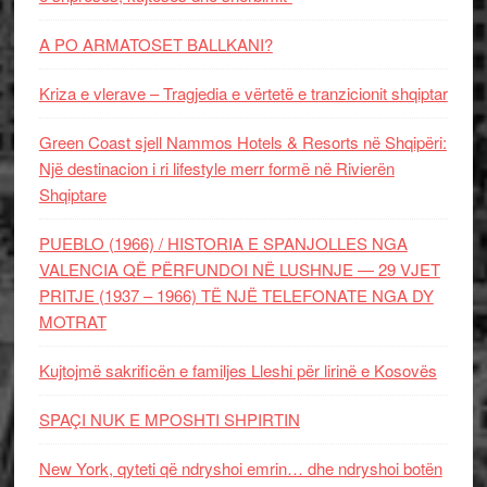
A PO ARMATOSET BALLKANI?
Kriza e vlerave – Tragjedia e vërtetë e tranzicionit shqiptar
Green Coast sjell Nammos Hotels & Resorts në Shqipëri:
Një destinacion i ri lifestyle merr formë në Rivierën
Shqiptare
PUEBLO (1966) / HISTORIA E SPANJOLLES NGA
VALENCIA QË PËRFUNDOI NË LUSHNJE — 29 VJET
PRITJE (1937 – 1966) TË NJË TELEFONATE NGA DY
MOTRAT
Kujtojmë sakrificën e familjes Lleshi për lirinë e Kosovës
SPAÇI NUK E MPOSHTI SHPIRTIN
New York, qyteti që ndryshoi emrin… dhe ndryshoi botën