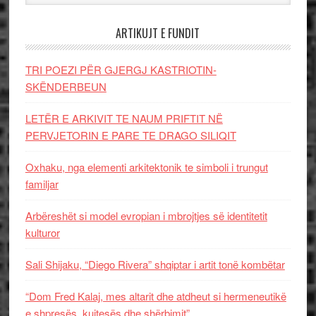
ARTIKUJT E FUNDIT
TRI POEZI PËR GJERGJ KASTRIOTIN-
SKËNDERBEUN
LETËR E ARKIVIT TE NAUM PRIFTIT NË
PERVJETORIN E PARE TE DRAGO SILIQIT
Oxhaku, nga elementi arkitektonik te simboli i trungut
familjar
Arbëreshët si model evropian i mbrojtjes së identitetit
kulturor
Sali Shijaku, “Diego Rivera” shqiptar i artit tonë kombëtar
“Dom Fred Kalaj, mes altarit dhe atdheut si hermeneutikë
e shpresës, kujtesës dhe shërbimit”