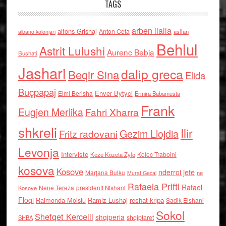
TAGS
arben llalla
alfons Grishaj
Anton Cefa
asllan
albano kolonjari
Behlul
Astrit Lulushi
Aurenc Bebja
Bushati
Jashari
dalip greca
Beqir Sina
Elida
Buçpapaj
Enver Bytyci
Elmi Berisha
Ermira Babamusta
Frank
Eugjen Merlika
Fahri Xharra
shkreli
Ilir
Gezim Llojdia
Fritz radovani
Levonja
Interviste
Kolec Traboini
Keze Kozeta Zylo
kosova
Kosove
nderroi jete
Marjana Bulku
ne
Murat Gecaj
Rafaela Prifti
Rafael
Nene Tereza
Kosove
presidenti Nishani
Floqi
Raimonda Moisiu
Ramiz Lushaj
reshat kripa
Sadik Elshani
Sokol
Shefqet Kercelli
shqiperia
shqiptaret
SHBA