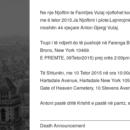
Ne nje Njoftim te Familjes Vulaj njoftohet ko
me 6 tetor 2015.Ja Njoftimi i plote:Lajmrojm
moshën 44 vjeçare Anton Gjergj Vulaj.
Trupi i të ndjerit do të pushojë në Farenga
Bronx, New York 10469.
E PREMTE, 09Tetor2015) prej orës 2:00pm 
Të Shtunën, me 10 Tetor 2015 në ora 10:00a
Hartsdale Avenue, Hartsdale New York 1053
Gate of Heaven Cemetery, 10 Stevens Ave
Antoni pastë dritë Krishti e pastë në parriz, e
__________________________________
Death Announcement