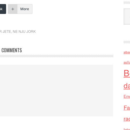
nk
More
Ark
R JETE
,
NE NJU JORK
COMMENTS
alba
asll
B
d
Env
Fa
ra
Inte