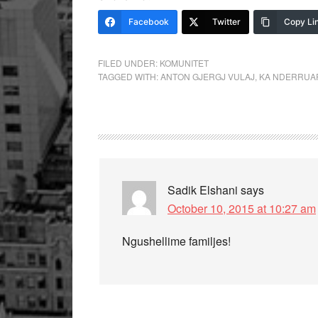
Facebook
Twitter
Copy Li
FILED UNDER:
KOMUNITET
TAGGED WITH:
ANTON GJERGJ VULAJ
,
KA NDERRUA
Sadik Elshani
says
October 10, 2015 at 10:27 am
Ngushellime familjes!