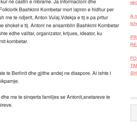
l, kur ne castin e mbrame. Ja informacioni dhe
eko
Folklorik Bashkimi Kombetar mori lajmin e hidhur per
A n
sh me te ndjerit, Anton Vulaj.Vdekja e tij e pa pritur
fsh
l me shoket e tij. Antoni ne ansamblin Bashkimi Kombetar
hte edhe valltar, organizator, krijues, ideator, ku
PR
mit kombetar.
RE
FO
TA
te te Berlinit dhe gjithe andej ne diaspore. Ai ishte i
SH
pikpamje.
he me te sinqerta familjes se Antonit,anetareve te
ireve.
Kat