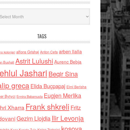
iv
TAGS
arben llalla
alfons Grishaj
Anton Cefa
no kolonjari
Astrit Lulushi
Aurenc Bebja
an Bushati
ehlul Jashari
Beqir Sina
alip greca
Elida Buçpapaj
Elmi Berisha
Eugjen Merlika
er Bytyci
Ermira Babamusta
Frank shkreli
hri Xharra
Fritz
Ilir Levonja
Gezim Llojdia
dovani
kosova
rviste
Kolec Traboini
Keze Kozeta Zylo