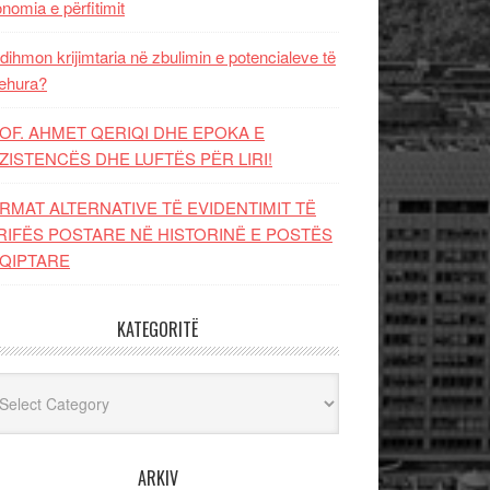
nomia e përfitimit
dihmon krijimtaria në zbulimin e potencialeve të
ehura?
OF. AHMET QERIQI DHE EPOKA E
ZISTENCЁS DHE LUFTЁS PЁR LIRI!
RMAT ALTERNATIVE TË EVIDENTIMIT TË
RIFËS POSTARE NË HISTORINË E POSTËS
QIPTARE
KATEGORITË
egoritë
ARKIV