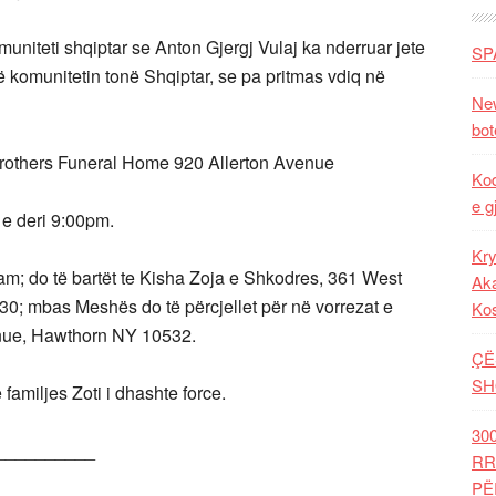
muniteti shqiptar se Anton Gjergj Vulaj ka nderruar jete
SP
ë komunitetin tonë Shqiptar, se pa pritmas vdiq në
New
bot
 Brothers Funeral Home 920 Allerton Avenue
Kod
e g
e deri 9:00pm.
Kry
m; do të bartët te Kisha Zoja e Shkodres, 361 West
Aka
0; mbas Meshës do të përcjellet për në vorrezat e
Ko
nue, Hawthorn NY 10532.
ÇË
SH
 familjes Zoti i dhashte force.
30
__________
RR
PË