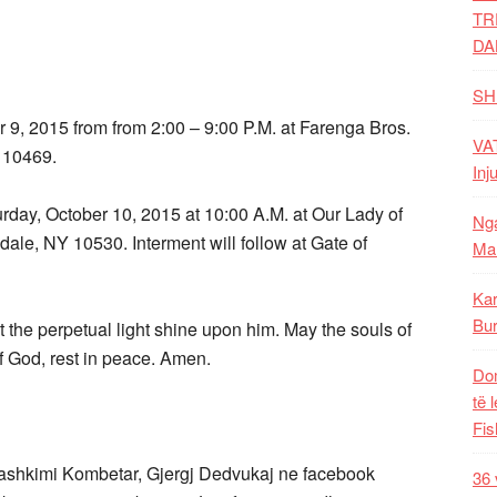
TR
DA
SH
er 9, 2015 from from 2:00 – 9:00 P.M. at Farenga Bros.
VAT
 10469.
Inj
urday, October 10, 2015 at 10:00 A.M. at Our Lady of
Nga
le, NY 10530. Interment will follow at Gate of
Mal
Kar
Bur
t the perpetual light shine upon him. May the souls of
of God, rest in peace. Amen.
Dom
të 
Fis
Bashkimi Kombetar, Gjergj Dedvukaj ne facebook
36 