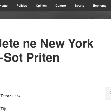
Home
Politics
Opinion
Culture
Sports
Economy
Jete ne New York
Sot Priten
 Tetor 2015/
Tij/