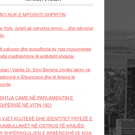
AÇI NUK E MPOSHTI SHPIRTIN
 York, qyteti që ndryshoi emrin… dhe ndryshoi
ën
i zakonor dhe isopolifonia dy nga monumentet
jalla madhështore të antikitetit shqiptar
etari i Vatrës Dr. Elmi Berisha zhvilloi takim në
deminë e Shkencave dhe të Arteve të
sovës
SHTJA ÇAME NË PARLAMENTIN E
QIPËRISË NË VITIN 1921
0 VJET KUJTESË DHE IDENTITET-TRYEZË E
UMBULLAKËT NË OSTROS TË KRAJËS
R SHPËRNGULJEN E ARBËRESHËVE NGA