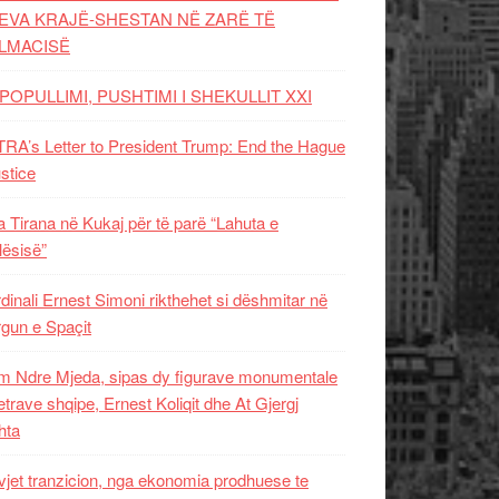
EVA KRAJË-SHESTAN NË ZARË TË
LMACISË
POPULLIMI, PUSHTIMI I SHEKULLIT XXI
RA’s Letter to President Trump: End the Hague
ustice
 Tirana në Kukaj për të parë “Lahuta e
ësisë”
dinali Ernest Simoni rikthehet si dëshmitar në
gun e Spaçit
 Ndre Mjeda, sipas dy figurave monumentale
letrave shqipe, Ernest Koliqit dhe At Gjergj
hta
vjet tranzicion, nga ekonomia prodhuese te