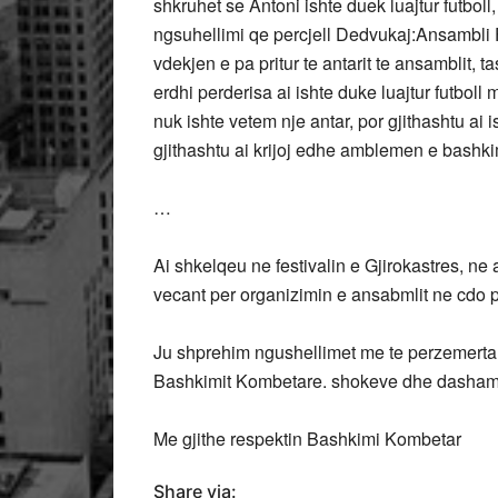
shkruhet se Antoni ishte duek luajtur futbol
ngsuhellimi qe percjell Dedvukaj:Ansambli 
vdekjen e pa pritur te antarit te ansamblit, ta
erdhi perderisa ai ishte duke luajtur futbol
nuk ishte vetem nje antar, por gjithashtu ai is
gjithashtu ai krijoj edhe amblemen e bashki
…
Ai shkelqeu ne festivalin e Gjirokastres, ne a
vecant per organizimin e ansabmlit ne cdo 
Ju shprehim ngushellimet me te perzemerta d
Bashkimit Kombetare. shokeve dhe dasham
Me gjithe respektin Bashkimi Kombetar
Share via: