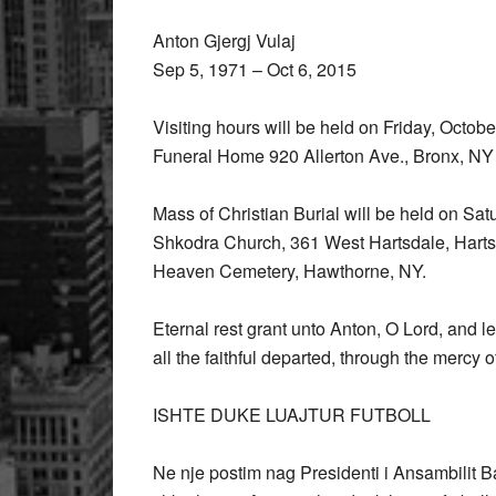
Anton Gjergj Vulaj
Sep 5, 1971 – Oct 6, 2015
Visiting hours will be held on Friday, Octob
Funeral Home 920 Allerton Ave., Bronx, NY
Mass of Christian Burial will be held on Sat
Shkodra Church, 361 West Hartsdale, Hartsda
Heaven Cemetery, Hawthorne, NY.
Eternal rest grant unto Anton, O Lord, and le
all the faithful departed, through the mercy 
ISHTE DUKE LUAJTUR FUTBOLL
Ne nje postim nag Presidenti i Ansambilit 