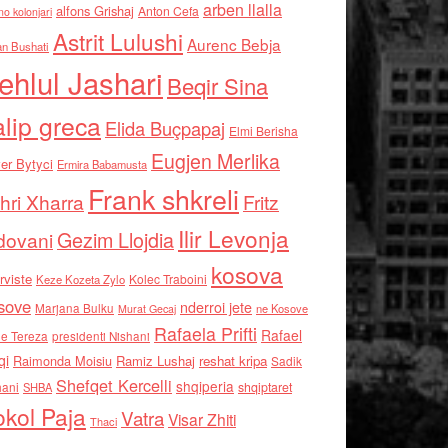
arben llalla
alfons Grishaj
Anton Cefa
no kolonjari
Astrit Lulushi
Aurenc Bebja
an Bushati
ehlul Jashari
Beqir Sina
alip greca
Elida Buçpapaj
Elmi Berisha
Eugjen Merlika
er Bytyci
Ermira Babamusta
Frank shkreli
hri Xharra
Fritz
Ilir Levonja
Gezim Llojdia
dovani
kosova
rviste
Kolec Traboini
Keze Kozeta Zylo
sove
nderroi jete
Marjana Bulku
ne Kosove
Murat Gecaj
Rafaela Prifti
Rafael
e Tereza
presidenti Nishani
qi
Raimonda Moisiu
Ramiz Lushaj
reshat kripa
Sadik
Shefqet Kercelli
shqiperia
hani
shqiptaret
SHBA
kol Paja
Vatra
Visar Zhiti
Thaci