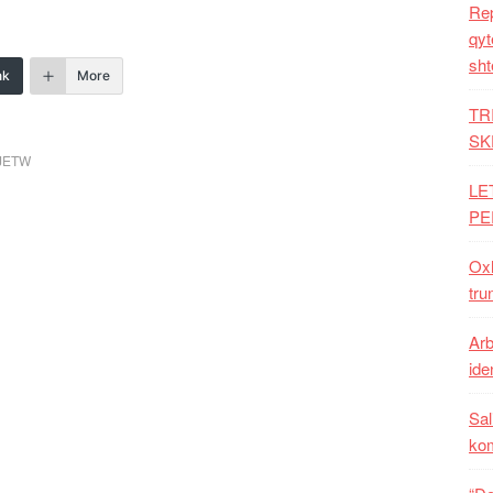
Rep
qyt
sht
nk
More
TR
SK
JETW
LE
PE
Oxh
tru
Arb
iden
Sal
ko