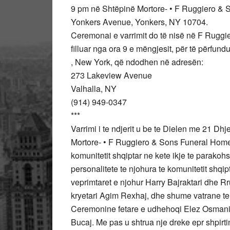
9 pm në Shtëpinë Mortore- • F Ruggiero & 
Yonkers Avenue, Yonkers, NY 10704.
Ceremonai e varrimit do të nisë në F Ruggi
filluar nga ora 9 e mëngjesit, për të përfu
, New York, që ndodhen në adresën:
273 Lakeview Avenue
Valhalla, NY
(914) 949-0347
***
Varrimi i te ndjerit u be te Dielen me 21 Dh
Mortore- • F Ruggiero & Sons Funeral Hom
komunitetit shqiptar ne kete ikje te parak
personalitete te njohura te komunitetit shqi
veprimtaret e njohur Harry Bajraktari dhe Rru
kryetari Agim Rexhaj, dhe shume vatrane te t
Ceremonine fetare e udhehoqi Elez Osmani. Fj
Bucaj. Me pas u shtrua nje dreke epr shpirtin