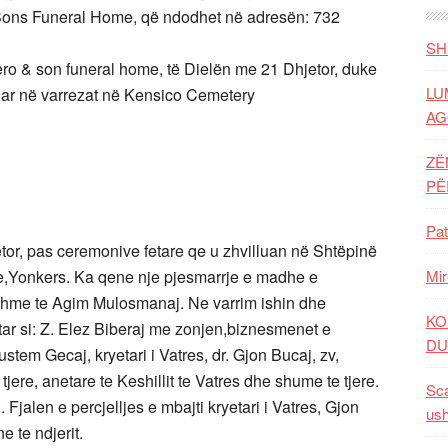
Sons Funeral Home, që ndodhet në adresën: 732
SH
ero & son funeral home, të Dielën me 21 Dhjetor, duke
LU
nduar në varrezat në Kensico Cemetery
AG
ZË
P
Pat
jetor, pas ceremonive fetare qe u zhvilluan në Shtëpinë
e,Yonkers. Ka qene nje pjesmarrje e madhe e
Mir
ohshme te Agim Mulosmanaj. Ne varrim ishin dhe
KO
ptar si: Z. Elez Biberaj me zonjen,biznesmenet e
DU
stem Gecaj, kryetari i Vatres, dr. Gjon Bucaj, zv,
jere, anetare te Keshillit te Vatres dhe shume te tjere.
Sca
alen e percjelljes e mbajti kryetari i Vatres, Gjon
ush
e te ndjerit.