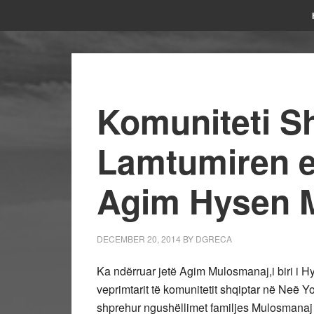
Komuniteti Sh
Lamtumiren e 
Agim Hysen 
DECEMBER 20, 2014
BY
DGRECA
Ka ndërruar jetë Agim Mulosmanaj,i biri i Hy
veprimtarit të komunitetit shqiptar në Neë Y
shprehur ngushëllimet familjes Mulosmanaj 