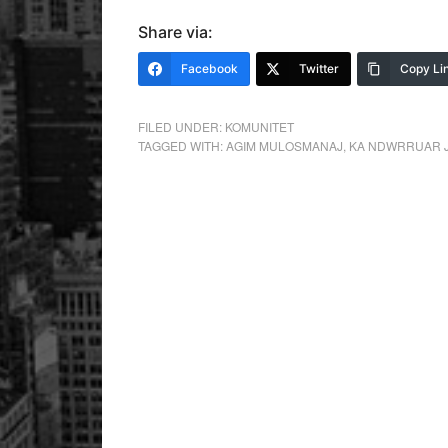
Share via:
Facebook
Twitter
Copy Li
FILED UNDER:
KOMUNITET
TAGGED WITH:
AGIM MULOSMANAJ
,
KA NDWRRUAR 