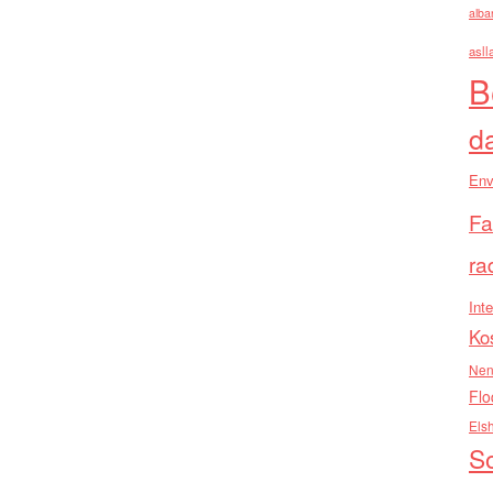
alba
asll
B
d
Env
Fa
ra
Inte
Ko
Nen
Flo
Els
So