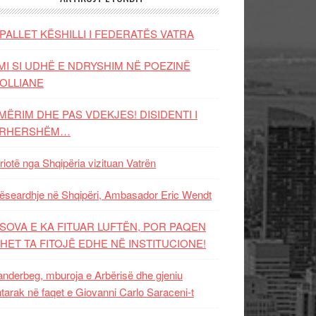
PALLET KËSHILLI I FEDERATËS VATRA
MI SI UDHË E NDRYSHIM NË POEZINË
OLLIANE
MËRIM DHE PAS VDEKJES! DISIDENTI I
ËRHERSHËM…
riotë nga Shqipëria vizituan Vatrën
ëseardhje në Shqipëri, Ambasador Eric Wendt
SOVA E KA FITUAR LUFTËN, POR PAQEN
HET TA FITOJË EDHE NË INSTITUCIONE!
nderbeg, mburoja e Arbërisë dhe gjeniu
tarak në faqet e Giovanni Carlo Saraceni-t