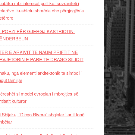
ublika mbi interesat politike: sovraniteti i
etarëve, kushtetutshmëria dhe përgjegjësia
etërore
I POEZI PËR GJERGJ KASTRIOTIN-
ËNDERBEUN
TËR E ARKIVIT TE NAUM PRIFTIT NË
RVJETORIN E PARE TE DRAGO SILIQIT
aku, nga elementi arkitektonik te simboli i
ngut familjar
ëreshët si model evropian i mbrojtjes së
titetit kulturor
i Shijaku, “Diego Rivera” shqiptar i artit tonë
mbëtar