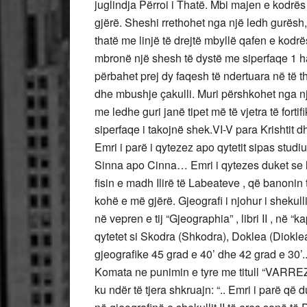
juglindja Përroi i Thatë. Mbi majen e kodrë
gjërë. Sheshi rrethohet nga një ledh gurësh, d
thatë me linjë të drejtë mbyllë qafen e kodrë
mbronë një shesh të dystë me siperfaqe 1 ha. 
përbahet prej dy faqesh të ndertuara në të 
dhe mbushje çakulli. Muri përshkohet nga nj
me ledhe guri janë tipet më të vjetra të for
siperfaqe i takojnë shek.VI-V para Krishtit 
Emri i parë i qytezez apo qytetit sipas stu
Sinna apo Cinna… Emri i qytezes duket se l
fisin e madh Ilirë të Labeateve , që banonin
kohë e më gjërë. Gjeografi i njohur i shekulli
në vepren e tij “Gjeographia” , libri II , në “ka
qytetet si Skodra (Shkodra), Doklea (Diokle
gjeografike 45 grad e 40’ dhe 42 grad e 30
Komata ne punimin e tyre me titull “VARRE
ku ndër të tjera shkruajn: “.. Emri i parë q