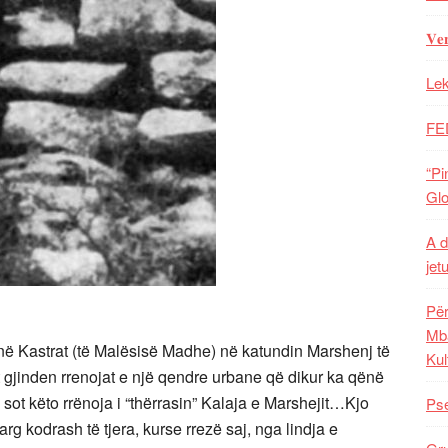
𝐕𝐞
Lek
FE
“Pi
Glo
A d
jet
Për
Mba
, në Kastrat (të Malësisë Madhe) në katundin Marshenj të
Kul
 gjinden rrenojat e një qendre urbane që dikur ka qënë
 sot këto rrënoja i “thërrasin” Kalaja e Marshejit…Kjo
Pse
arg kodrash të tjera, kurse
rrezë saj, nga lindja e