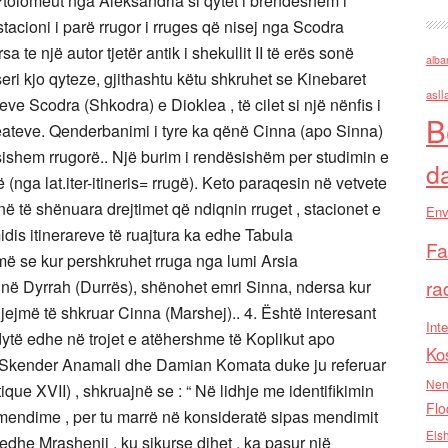
ë Ptolomeut nga Aleksandria si qytet i brendeshem i
acioni i parë rrugor i rruges që nisej nga Scodra
te një autor tjetër antik i shekullit II të erës sonë
alba
eri kjo qyteze, gjithashtu këtu shkruhet se Kinebaret
asll
ve Scodra (Shkodra) e Dioklea , të cilet si një nënfis i
B
beateve. Qenderbanimi i tyre ka qënë Cinna (apo Sinna)
esishem rrugorë.. Një burim i rendësishëm per studimin e
d
ë (nga lat.iter-itineris= rrugë). Keto paraqesin në vetvete
janë të shënuara drejtimet që ndiqnin rruget , stacionet e
Env
dis itinerareve të ruajtura ka edhe Tabula
Fa
jmë se kur pershkruhet rruga nga lumi Arsia
ra
 në Dyrrah (Durrës), shënohet emri Sinna, ndersa kur
ejmë të shkruar Cinna (Marshej).. 4. Është interesant
Inte
ë dytë edhe në trojet e atëhershme të Koplikut apo
Ko
ët Skender Anamali dhe Damian Komata duke ju referuar
Nen
ue XVII) , shkruajnë se : “ Në lidhje me identifikimin
Flo
 mendime , per tu marrë në konsideratë sipas mendimit
Els
 edhe Mrashenji , ku sikurse dihet , ka pasur një