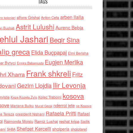
TAGS
arben llalla
alfons Grishaj
Anton Cefa
no kolonjari
Astrit Lulushi
Aurenc Bebja
an Bushati
ehlul Jashari
Beqir Sina
alip greca
Elida Buçpapaj
Elmi Berisha
Eugjen Merlika
er Bytyci
Ermira Babamusta
Frank shkreli
hri Xharra
Fritz
Ilir Levonja
Gezim Llojdia
dovani
kosova
rviste
Kolec Traboini
Keze Kozeta Zylo
sove
nderroi jete
Marjana Bulku
ne Kosove
Murat Gecaj
Rafaela Prifti
Rafael
e Tereza
presidenti Nishani
qi
Raimonda Moisiu
Ramiz Lushaj
reshat kripa
Sadik
Shefqet Kercelli
shqiperia
hani
shqiptaret
SHBA