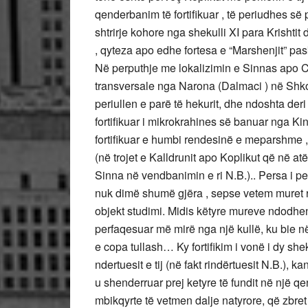
qenderbanim të fortifikuar , të periudhes së p
shtrirje kohore nga shekulli XI para Krishtit 
, qyteza apo edhe fortesa e “Marshenjit” pas
Në perputhje me lokalizimin e Sinnas apo C
transversale nga Narona (Dalmaci ) në Shko
periullen e parë të hekurit, dhe ndoshta der
fortifikuar i mikrokrahines së banuar nga K
fortifikuar e humbi rendesinë e meparshme ,
(në trojet e Kalldrunit apo Koplikut që në 
Sinna në vendbanimin e ri N.B.).. Persa i pe
nuk dimë shumë gjëra , sepse vetem muret rr
objekt studimi. Midis këtyre mureve ndodhen 
perfaqesuar më mirë nga një kullë, ku bie në 
e copa tullash… Ky fortifikim i vonë i dy she
ndertuesit e tij (në fakt rindërtuesit N.B.),
u shenderruar prej ketyre të fundit në një q
mbikqyrte të vetmen dalje natyrore, që zbre