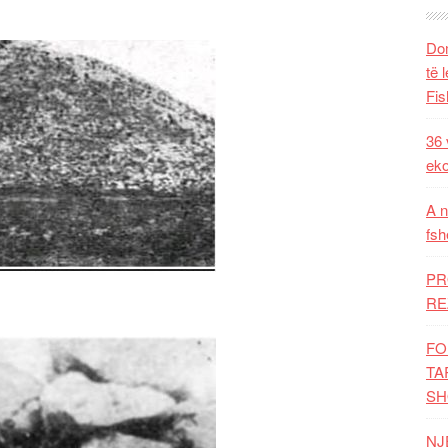
Dom
të 
Fis
36 
eko
A n
fsh
PR
RE
FO
TA
SH
NJ