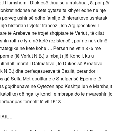
yteti i famshem i Dioklesë thuajse u rrafshua , 8. por për
konkret,ndonse në ketë qyteze të kthyer edhe në një
 perveç ushtrisë edhe familje të hierarkeve ushtarak.
jë historian i vjeter francez , ish Argjipeshkevi i
e të Arabeve në trojet shqiptare të Veriut , të cilat
ishin rolin e tyre në ketë rezistencë , por ne nuk dimë
trategjike në këtë kohë…. Perseri në vitin 875 me
perme (të Veriut N.B.) u mbajt një Koncil, ku u
uliminit, mbret i Dalmateve , të Dukes së Kroateve,
 N.B.) dhe perfaqesuesve të Bazilit, perandor i
s që Selia Metropolitane e Shqiperisë Eperme të
s gojdhenave në Qytezen apo Keshtjellen e Marshejit
 (katolike) që nga ky koncil e mbrapa do të mvareshin jo
ertuar pas termetit të vitit 518 …
RIAK…