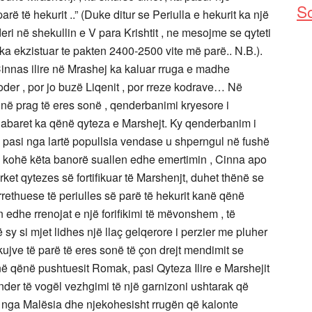
So
arë të hekurit ..” (Duke ditur se Periulla e hekurit ka një
deri në shekullin e V para Krishtit , ne mesojme se qyteti
ka ekzistuar te pakten 2400-2500 vite më parë.. N.B.).
innas ilire në Mrashej ka kaluar rruga e madhe
der , por jo buzë Liqenit , por rreze kodrave… Në
i në prag të eres sonë , qenderbanimi kryesore i
inabaret ka qënë qyteza e Marshejt. Ky qenderbanim i
 pasi nga lartë popullsia vendase u shperngul në fushë
atë kohë këta banorë suallen edhe emertimin , Cinna apo
rket qytezes së fortifikuar të Marshenjt, duhet thënë se
ethuese të periulles së parë të hekurit kanë qënë
edhe rrenojat e një forifikimi të mëvonshem , të
sy si mjet lidhes një llaç gelqerore i perzier me pluher
kujve të parë të eres sonë të çon drejt mendimit se
 kanë qënë pushtuesit Romak, pasi Qyteza Ilire e Marshejit
ender të vogël vezhgimi të një garnizoni ushtarak që
t nga Malësia dhe njekohesisht rrugën që kalonte