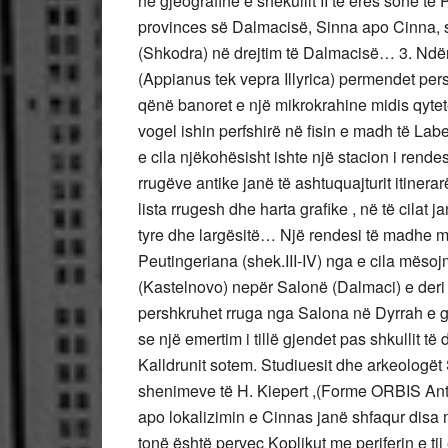
në gjeografinë e shekullit II të eres sonë t
provinces së Dalmacisë, Sinna apo Cinna, st
(Shkodra) në drejtim të Dalmacisë… 3. Ndërsa 
(Appianus tek vepra Illyrica) permendet pers
qënë banoret e një mikrokrahine midis qytete
vogel ishin perfshirë në fisin e madh të La
e cila njëkohësisht ishte një stacion i rend
rrugëve antike janë të ashtuquajturit itinerar
lista rrugesh dhe harta grafike , në të cilat 
tyre dhe largësitë… Një rendesi të madhe mi
Peutingeriana (shek.III-IV) nga e cila mëso
(Kastelnovo) nepër Salonë (Dalmaci) e deri
pershkruhet rruga nga Salona në Dyrrah e gj
se një emertim i tillë gjendet pas shkullit t
Kalldrunit sotem. Studiuesit dhe arkeolog
shenimeve të H. Kiepert ,(Forme ORBIS Antiq
apo lokalizimin e Cinnas janë shfaqur disa
tonë është perveç Koplikut me periferin e tij