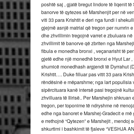
poshtë saj , gjatë bregut lindore të liqenit 
banorve të qytezes së Marshenjit per në ve
viti 33 para Krishtit e deri nga fundi i shekul
gjejmë asnjë matrial që tregon per numrin e
dhe zhvillimin tregojnë varret e zbuluara në 
zhvillimit të banorve që zbriten nga Marshej
fibula e monedha bronxi , veçanarisht të pera
gjetë edhe një monedhë bronxi e Hyut Lar , s
shumicë monedhash argjendi të Dyrrahut (Du
Krishtit…. Duke filluar pas vitit 33 para Krish
rëndësinë e mëparshme; nga lart popullsia 
sipërcituara kanë intersë pasi tregojnë kultu
zhvilluara të Ilirisë.. Per Marshejin shkruan e
tregon, per toponime të ndryshme në rrenojat
edhe nga banoret e Marshej-Gradecit e më g
e rrethojnë “Qytezen” e Marshejit , mendoj 
shkurtimi i bashkimit të fjaleve “VESHJA AN