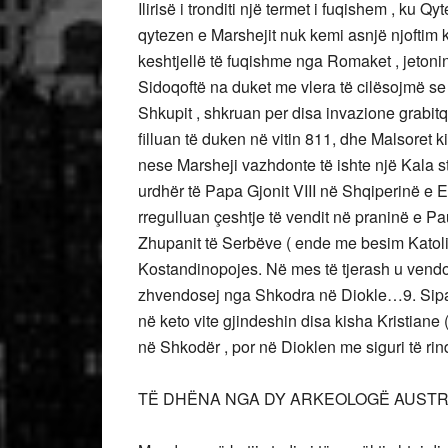
Ilirisë i tronditi një termet i fuqishem , ku Q
qytezen e Marshejit nuk kemi asnjë njoftim 
keshtjellë të fuqishme nga Romaket , jetonin
Sidoqoftë na duket me vlera të cilësojmë se n
Shkupit , shkruan per disa invazione grabitqar
filluan të duken në vitin 811, dhe Malsoret k
nese Marsheji vazhdonte të ishte një Kala s
urdhër të Papa Gjonit VIII në Shqiperinë e E
rregulluan çeshtje të vendit në praninë e Pa
Zhupanit të Serbëve ( ende me besim Katolik
Kostandinopojes. Në mes të tjerash u vendo
zhvendosej nga Shkodra në Diokle…9. Sipa
në keto vite gjindeshin disa kisha Kristiane
në Shkodër , por në Dioklen me siguri të rind
TË DHËNA NGA DY ARKEOLOGË AUST