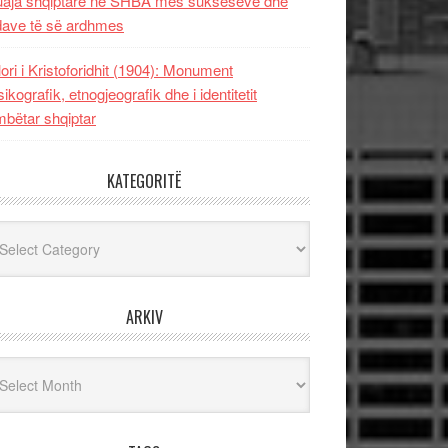
uaja shqiptare në SHBA mes sukseseve dhe
dave të së ardhmes
lori i Kristoforidhit (1904): Monument
sikografik, etnogjeografik dhe i identitetit
bëtar shqiptar
KATEGORITË
egoritë
ARKIV
iv