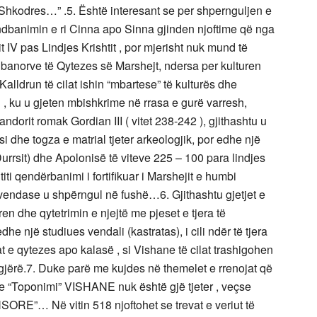
të Shkodres…” .5. Është interesant se per shpernguljen e
ndbanimin e ri Cinna apo Sinna gjinden njoftime që nga
lit IV pas Lindjes Krishtit , por mjerisht nuk mund të
 banorve të Qytezes së Marshejt, ndersa per kulturen
Kalldrun të cilat ishin “mbartese” të kulturës dhe
i , ku u gjeten mbishkrime në rrasa e gurë varresh,
ndorit romak Gordian III ( vitet 238-242 ), gjithashtu u
i dhe togza e matrial tjeter arkeologjik, por edhe një
rrsit) dhe Apolonisë të viteve 225 – 100 para lindjes
titi qendërbanimi i fortifikuar i Marshejit e humbi
vendase u shpërngul në fushë…6. Gjithashtu gjetjet e
ren dhe qytetrimin e njejtë me pjeset e tjera të
dhe një studiues vendali (kastratas), i cili ndër të tjera
 e qytezes apo kalasë , si Vishane të cilat trashigohen
jërë.7. Duke parë me kujdes në themelet e rrenojat që
se “Toponimi” VISHANE nuk është gjë tjeter , veçse
SORE”… Në vitin 518 njoftohet se trevat e veriut të