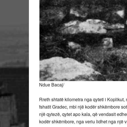
Ndue Bacaj/
Rreth shtatë kilometra nga qyteti i Koplikut
fshatit Gradec, mbi një kodër shkëmbore sot
një qytezë, qytet apo kala, që vendasit edhe
kodër shkëmbore, nga veriu lidhet nga një v