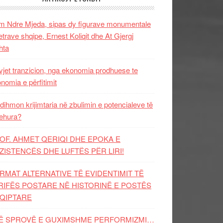
 Ndre Mjeda, sipas dy figurave monumentale
letrave shqipe, Ernest Koliqit dhe At Gjergj
hta
vjet tranzicion, nga ekonomia prodhuese te
nomia e përfitimit
dihmon krijimtaria në zbulimin e potencialeve të
ehura?
OF. AHMET QERIQI DHE EPOKA E
ZISTENCЁS DHE LUFTЁS PЁR LIRI!
RMAT ALTERNATIVE TË EVIDENTIMIT TË
RIFËS POSTARE NË HISTORINË E POSTËS
QIPTARE
Ë SPROVË E GUXIMSHME PERFORMIZMI…