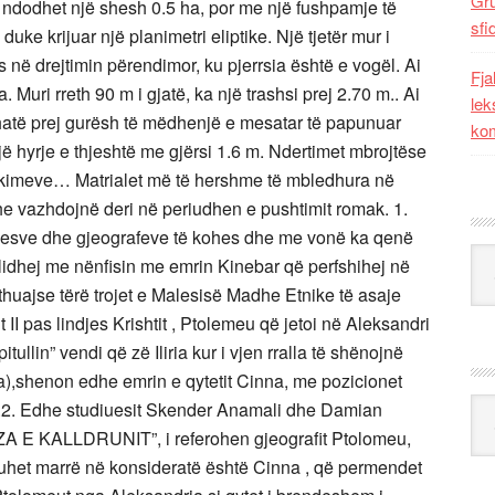
Gr
s ndodhet një shesh 0.5 ha, por me një fushpamje të
sfi
uke krijuar një planimetri eliptike. Një tjetër mur i
s në drejtimin përendimor, ku pjerrsia është e vogël. Ai
Fja
Muri rreth 90 m i gjatë, ka një trashsi prej 2.70 m.. Ai
lek
thatë prej gurësh të mëdhenjë e mesatar të papunuar
kom
ë hyrje e thjeshtë me gjërsi 1.6 m. Ndertimet mbrojtëse
tifikimeve… Matrialet më të hershme të mbledhura në
dhe vazhdojnë deri në periudhen e pushtimit romak. 1.
diuesve dhe gjeografeve të kohes dhe me vonë ka qenë
Kat
idhej me nënfisin me emrin Kinebar që perfshihej në
 thuajse tërë trojet e Malesisë Madhe Etnike të asaje
t II pas lindjes Krishtit , Ptolemeu që jetoi në Aleksandri
pitullin” vendi që zë Iliria kur i vjen rralla të shënojnë
a),shenon edhe emrin e qytetit Cinna, me pozicionet
Ark
’..2. Edhe studiuesit Skender Anamali dhe Damian
ZA E KALLDRUNIT”, i referohen gjeografit Ptolomeu,
ë duhet marrë në konsideratë është Cinna , që permendet