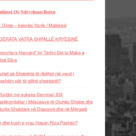
𝐝𝐢𝐦𝐞𝐭 𝐐𝐞̈ 𝐍𝐝𝐫𝐲𝐬𝐡𝐮𝐚𝐧 𝐁𝐨𝐭𝐞̈𝐧
 Gjolaj – kalorësi fisnik i Malësisë
DERATA VATRA SHPALLË KRYESINË
nocchio’s Harvard” by Tertini Set to Make a
bal Slice
uhet që Shqipëria të ribëhet një vend i
ueshëm për të gjithë shqiptarët?
fundoi me sukses Seminari XIX
rëkombëtar i Mësuesve të Gjuhës Shqipe dhe
turës Shqiptare në Diasporë dhe në Mërgatë
 dhe kush e vrau Hasan Riza Pashën?