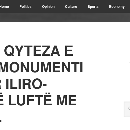
Home
Politics
Opinion
Culture
Sports
Economy
 QYTEZA E
 MONUMENTI
 ILIRO-
Ë LUFTË ME
…