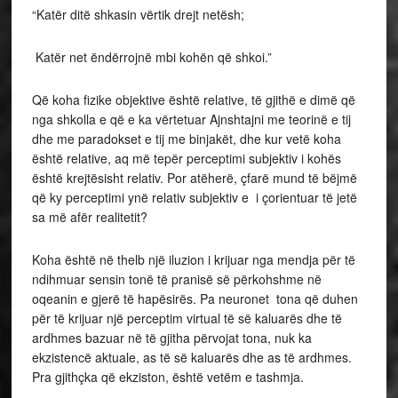
“Katër ditë shkasin vërtik drejt netësh;
Katër net ëndërrojnë mbi kohën që shkoi.”
Që koha fizike objektive është relative, të gjithë e dimë që
nga shkolla e që e ka vërtetuar Ajnshtajni me teorinë e tij
dhe me paradokset e tij me binjakët, dhe kur vetë koha
është relative, aq më tepër perceptimi subjektiv i kohës
është krejtësisht relativ. Por atëherë, çfarë mund të bëjmë
që ky perceptimi ynë relativ subjektiv e i çorientuar të jetë
sa më afër realitetit?
Koha është në thelb një iluzion i krijuar nga mendja për të
ndihmuar sensin tonë të pranisë së përkohshme në
oqeanin e gjerë të hapësirës. Pa neuronet tona që duhen
për të krijuar një perceptim virtual të së kaluarës dhe të
ardhmes bazuar në të gjitha përvojat tona, nuk ka
ekzistencë aktuale, as të së kaluarës dhe as të ardhmes.
Pra gjithçka që ekziston, është vetëm e tashmja.