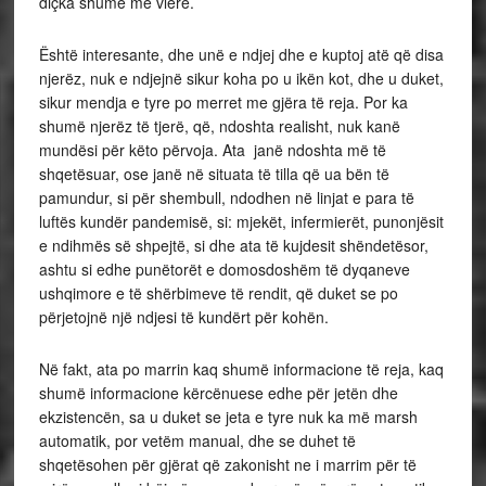
diçka shumë me vlerë.
Është interesante, dhe unë e ndjej dhe e kuptoj atë që disa
njerëz, nuk e ndjejnë sikur koha po u ikën kot, dhe u duket,
sikur mendja e tyre po merret me gjëra të reja. Por ka
shumë njerëz të tjerë, që, ndoshta realisht, nuk kanë
mundësi për këto përvoja. Ata janë ndoshta më të
shqetësuar, ose janë në situata të tilla që ua bën të
pamundur, si për shembull, ndodhen në linjat e para të
luftës kundër pandemisë, si: mjekët, infermierët, punonjësit
e ndihmës së shpejtë, si dhe ata të kujdesit shëndetësor,
ashtu si edhe punëtorët e domosdoshëm të dyqaneve
ushqimore e të shërbimeve të rendit, që duket se po
përjetojnë një ndjesi të kundërt për kohën.
Në fakt, ata po marrin kaq shumë informacione të reja, kaq
shumë informacione kërcënuese edhe për jetën dhe
ekzistencën, sa u duket se jeta e tyre nuk ka më marsh
automatik, por vetëm manual, dhe se duhet të
shqetësohen për gjërat që zakonisht ne i marrim për të