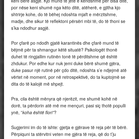
keni bërë asgjë. Kjo mund të jetë e këndshme për disa ditë,
por nëse keni shumë nga këto ditë, atëherë, e gjitha kjo
shtrirje kohe, do të bëhej ndoshta mjaft e mërzitshme,
madje, dhe sikur të reflektoni përsëri mbi të, do të thoni se
s’ka ndodhur asgjë.
Por çfarë po ndodh gjatë karantinës dhe çfarë mund të
bëjmë për ta shmangur këtë situatë? Psikologët thonë
duhet të ringjallim rutinën tonë të përditshme që është
zhdukur. Por edhe kur nuk jemi duke bërë shumë gjëra,
duke pasur një rutinë për çdo ditë, ndoshta s’e ndjejmë atë
vërtet në moment, por në retrospektivë, do ta kuptojmë se
dita do të kalojë më shpejt.
Pra, cila është mënyra që njerëzit, me shumë kohë në
dorë, ta përdorin atë më me mençuri, pasi siç thotë populli
ynë, ”
koha është flori”
?
Sugjerimi im do të ishte: gjetja e gjërave të reja për të bërë.
Përpiquni ta stërvitni veten me gjëra të reja, që do t’ju