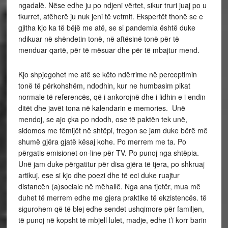
ngadalë. Nëse edhe ju po ndjeni vërtet, sikur truri juaj po u
tkurret, atëherë ju nuk jeni të vetmit. Ekspertët thonë se e
gjitha kjo ka të bëjë me atë, se si pandemia është duke
ndikuar në shëndetin tonë, në aftësinë tonë për të
menduar qartë, për të mësuar dhe për të mbajtur mend.
Kjo shpjegohet me atë se këto ndërrime në perceptimin
tonë të përkohshëm, ndodhin, kur ne humbasim pikat
normale të referencës, që i ankorojnë dhe i lidhin e i endin
ditët dhe javët tona në kalendarin e memories. Unë
mendoj, se ajo çka po ndodh, ose të paktën tek unë,
sidomos me fëmijët në shtëpi, tregon se jam duke bërë më
shumë gjëra gjatë kësaj kohe. Po merrem me ta. Po
përgatis emisionet on-line për TV. Po punoj nga shtëpia.
Unë jam duke përgatitur për disa gjëra të tjera, po shkruaj
artikuj, ese si kjo dhe poezi dhe të eci duke ruajtur
distancën (a)sociale në mëhallë. Nga ana tjetër, mua më
duhet të merrem edhe me gjera praktike të ekzistencës. të
sigurohem që të blej edhe sendet ushqimore për familjen,
të punoj në kopsht të mbjell lulet, madje, edhe t’i korr barin