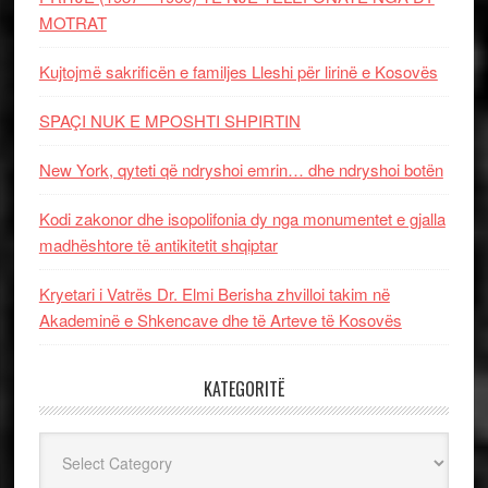
MOTRAT
Kujtojmë sakrificën e familjes Lleshi për lirinë e Kosovës
SPAÇI NUK E MPOSHTI SHPIRTIN
New York, qyteti që ndryshoi emrin… dhe ndryshoi botën
Kodi zakonor dhe isopolifonia dy nga monumentet e gjalla
madhështore të antikitetit shqiptar
Kryetari i Vatrës Dr. Elmi Berisha zhvilloi takim në
Akademinë e Shkencave dhe të Arteve të Kosovës
KATEGORITË
Kategoritë