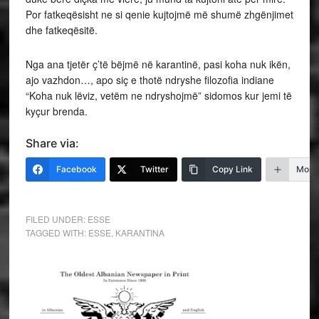
Por fatkeqësisht ne si qenie kujtojmë më shumë zhgënjimet
dhe fatkeqësitë.
Nga ana tjetër ç’të bëjmë në karantinë, pasi koha nuk ikën,
ajo vazhdon…, apo siç e thotë ndryshe filozofia indiane
“Koha nuk lëviz, vetëm ne ndryshojmë” sidomos kur jemi të
kyçur brenda.
Share via:
Facebook
Twitter
Copy Link
More
FILED UNDER:
ESSE
TAGGED WITH:
ESSE
,
KARANTINA