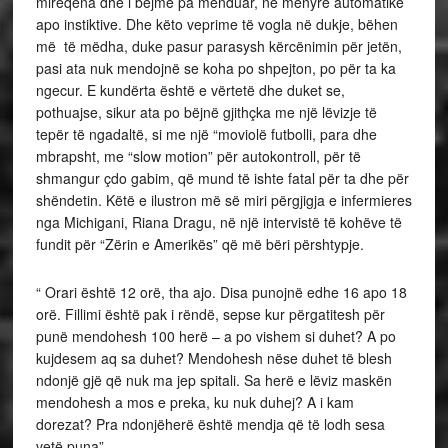
mirëqena dhe i bëjmë pa menduar, në mënyrë automatike
apo instiktive. Dhe këto veprime të vogla në dukje, bëhen
më të mëdha, duke pasur parasysh kërcënimin për jetën,
pasi ata nuk mendojnë se koha po shpejton, po për ta ka
ngecur. E kundërta është e vërtetë dhe duket se,
pothuajse, sikur ata po bëjnë gjithçka me një lëvizje të
tepër të ngadaltë, si me një “moviolë futbolli, para dhe
mbrapsht, me “slow motion” për autokontroll, për të
shmangur çdo gabim, që mund të ishte fatal për ta dhe për
shëndetin. Këtë e ilustron më së miri përgjigja e infermieres
nga Michigani, Riana Dragu, në një intervistë të kohëve të
fundit për “Zërin e Amerikës” që më bëri përshtypje.
“ Orari është 12 orë, tha ajo. Disa punojnë edhe 16 apo 18
orë. Fillimi është pak i rëndë, sepse kur përgatitesh për
punë mendohesh 100 herë – a po vishem si duhet? A po
kujdesem aq sa duhet? Mendohesh nëse duhet të blesh
ndonjë gjë që nuk ma jep spitali. Sa herë e lëviz maskën
mendohesh a mos e preka, ku nuk duhej? A i kam
dorezat? Pra ndonjëherë është mendja që të lodh sesa
vetë puna”.