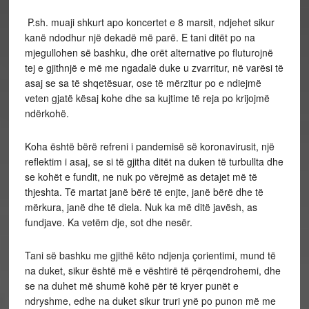
P.sh. muaji shkurt apo koncertet e 8 marsit, ndjehet sikur
kanë ndodhur një dekadë më parë. E tani ditët po na
mjegullohen së bashku, dhe orët alternative po fluturojnë
tej e gjithnjë e më me ngadalë duke u zvarritur, në varësi të
asaj se sa të shqetësuar, ose të mërzitur po e ndiejmë
veten gjatë kësaj kohe dhe sa kujtime të reja po krijojmë
ndërkohë.
Koha është bërë refreni i pandemisë së koronavirusit, një
reflektim i asaj, se si të gjitha ditët na duken të turbullta dhe
se kohët e fundit, ne nuk po vërejmë as detajet më të
thjeshta. Të martat janë bërë të enjte, janë bërë dhe të
mërkura, janë dhe të diela. Nuk ka më ditë javësh, as
fundjave. Ka vetëm dje, sot dhe nesër.
Tani së bashku me gjithë këto ndjenja çorientimi, mund të
na duket, sikur është më e vështirë të përqendrohemi, dhe
se na duhet më shumë kohë për të kryer punët e
ndryshme, edhe na duket sikur truri ynë po punon më me