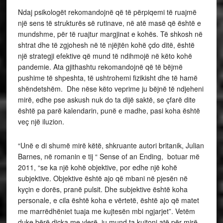
Ndaj psikologët rekomandojnë që të përpiqemi të ruajmë
një sens të strukturës së rutinave, në atë masë që është e
mundshme, për të ruajtur margjinat e kohës. Të shkosh në
shtrat dhe të zgjohesh në të njëjtën kohë çdo ditë, është
një strategji efektive që mund të ndihmojë në këto kohë
pandemie. Ata gjithashtu rekomandojnë që të bëjmë
pushime të shpeshta, të ushtrohemi fizikisht dhe të hamë
shëndetshëm. Dhe nëse këto veprime ju bëjnë të ndjeheni
mirë, edhe pse askush nuk do ta dijë saktë, se çfarë dite
është pa parë kalendarin, punë e madhe, pasi koha është
veç një iluzion.
“Unë e di shumë mirë këtë, shkruante autori britanik, Julian
Barnes, në romanin e tij “ Sense of an Ending, botuar më
2011, “se ka një kohë objektive, por edhe një kohë
subjektive. Objektive është ajo që mbani në pjesën në
kyçin e dorës, pranë pulsit. Dhe subjektive është koha
personale, e cila është koha e vërtetë, është ajo që matet
me marrëdhëniet tuaja me kujtesën mbi ngjarjet”. Vetëm
duke bërë diçka me vlerë, ju mund ta kujtoni atë për mirë.