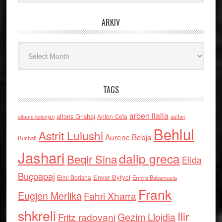
ARKIV
Arkiv
TAGS
arben llalla
alfons Grishaj
Anton Cefa
asllan
albano kolonjari
Behlul
Astrit Lulushi
Aurenc Bebja
Bushati
Jashari
dalip greca
Beqir Sina
Elida
Buçpapaj
Enver Bytyci
Elmi Berisha
Ermira Babamusta
Frank
Eugjen Merlika
Fahri Xharra
shkreli
Ilir
Gezim Llojdia
Fritz radovani