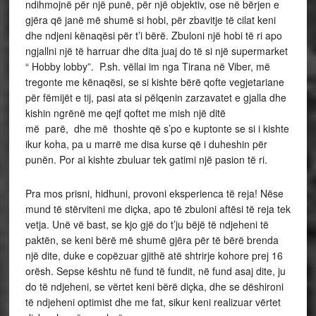
ndihmojnë për një punë, për një objektiv, ose në bërjen e
gjëra që janë më shumë si hobi, për zbavitje të cilat keni
dhe ndjeni kënaqësi për t’i bërë. Zbuloni një hobi të ri apo
ngjallni një të harruar dhe dita juaj do të si një supermarket
“ Hobby lobby”. P.sh. vëllai im nga Tirana në Viber, më
tregonte me kënaqësi, se si kishte bërë qofte vegjetariane
për fëmijët e tij, pasi ata si pëlqenin zarzavatet e gjalla dhe
kishin ngrënë me qejf qoftet me mish një ditë
më parë, dhe më thoshte që s’po e kuptonte se si i kishte
ikur koha, pa u marrë me disa kurse që i duheshin për
punën. Por ai kishte zbuluar tek gatimi një pasion të ri.
Pra mos prisni, hidhuni, provoni eksperienca të reja! Nëse
mund të stërviteni me diçka, apo të zbuloni aftësi të reja tek
vetja. Unë vë bast, se kjo gjë do t’ju bëjë të ndjeheni të
paktën, se keni bërë më shumë gjëra për të bërë brenda
një dite, duke e copëzuar gjithë atë shtrirje kohore prej 16
orësh. Sepse kështu në fund të fundit, në fund asaj dite, ju
do të ndjeheni, se vërtet keni bërë diçka, dhe se dëshironi
të ndjeheni optimist dhe me fat, sikur keni realizuar vërtet