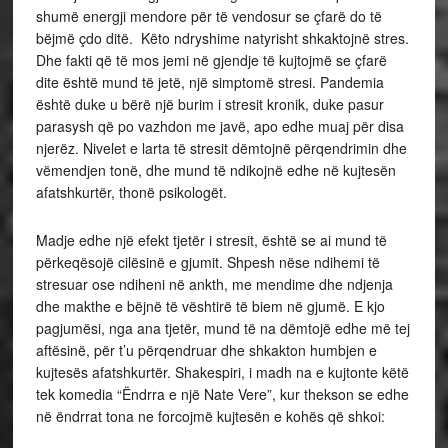
shumë energji mendore për të vendosur se çfarë do të
bëjmë çdo ditë. Këto ndryshime natyrisht shkaktojnë stres.
Dhe fakti që të mos jemi në gjendje të kujtojmë se çfarë
dite është mund të jetë, një simptomë stresi. Pandemia
është duke u bërë një burim i stresit kronik, duke pasur
parasysh që po vazhdon me javë, apo edhe muaj për disa
njerëz. Nivelet e larta të stresit dëmtojnë përqendrimin dhe
vëmendjen tonë, dhe mund të ndikojnë edhe në kujtesën
afatshkurtër, thonë psikologët.
Madje edhe një efekt tjetër i stresit, është se ai mund të
përkeqësojë cilësinë e gjumit. Shpesh nëse ndihemi të
stresuar ose ndiheni në ankth, me mendime dhe ndjenja
dhe makthe e bëjnë të vështirë të biem në gjumë. E kjo
pagjumësi, nga ana tjetër, mund të na dëmtojë edhe më tej
aftësinë, për t’u përqendruar dhe shkakton humbjen e
kujtesës afatshkurtër. Shakespiri, i madh na e kujtonte këtë
tek komedia “Ëndrra e një Nate Vere”, kur thekson se edhe
në ëndrrat tona ne forcojmë kujtesën e kohës që shkoi: