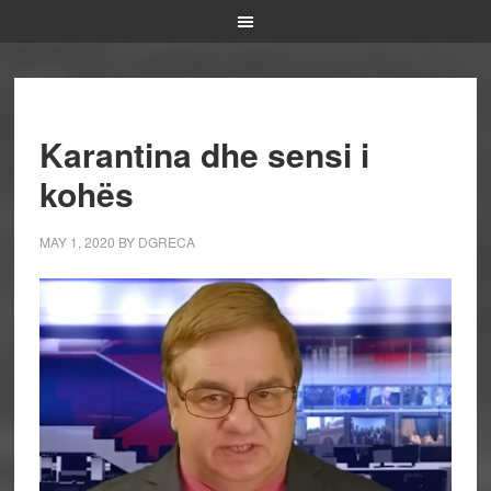
Karantina dhe sensi i
kohës
MAY 1, 2020
BY
DGRECA