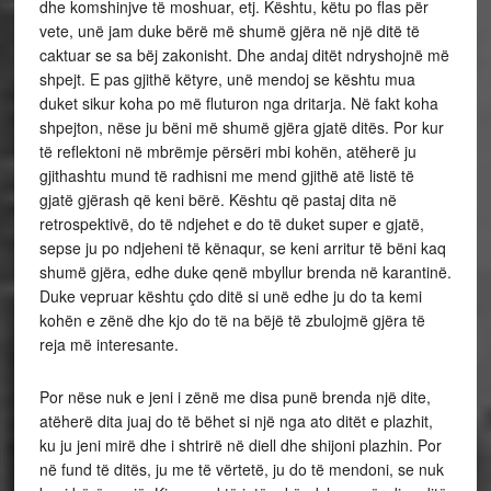
dhe komshinjve të moshuar, etj. Kështu, këtu po flas për
vete, unë jam duke bërë më shumë gjëra në një ditë të
caktuar se sa bëj zakonisht. Dhe andaj ditët ndryshojnë më
shpejt. E pas gjithë këtyre, unë mendoj se kështu mua
duket sikur koha po më fluturon nga dritarja. Në fakt koha
shpejton, nëse ju bëni më shumë gjëra gjatë ditës. Por kur
të reflektoni në mbrëmje përsëri mbi kohën, atëherë ju
gjithashtu mund të radhisni me mend gjithë atë listë të
gjatë gjërash që keni bërë. Kështu që pastaj dita në
retrospektivë, do të ndjehet e do të duket super e gjatë,
sepse ju po ndjeheni të kënaqur, se keni arritur të bëni kaq
shumë gjëra, edhe duke qenë mbyllur brenda në karantinë.
Duke vepruar kështu çdo ditë si unë edhe ju do ta kemi
kohën e zënë dhe kjo do të na bëjë të zbulojmë gjëra të
reja më interesante.
Por nëse nuk e jeni i zënë me disa punë brenda një dite,
atëherë dita juaj do të bëhet si një nga ato ditët e plazhit,
ku ju jeni mirë dhe i shtrirë në diell dhe shijoni plazhin. Por
në fund të ditës, ju me të vërtetë, ju do të mendoni, se nuk