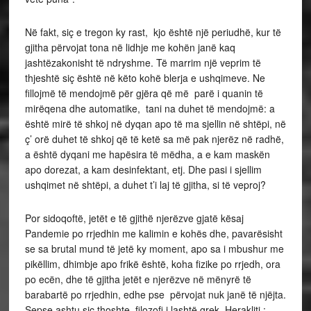
Në fakt, siç e tregon ky rast, kjo është një periudhë, kur të
gjitha përvojat tona në lidhje me kohën janë kaq
jashtëzakonisht të ndryshme. Të marrim një veprim të
thjeshtë siç është në këto kohë blerja e ushqimeve. Ne
fillojmë të mendojmë për gjëra që më parë i quanin të
mirëqena dhe automatike, tani na duhet të mendojmë: a
është mirë të shkoj në dyqan apo të ma sjellin në shtëpi, në
ç’ orë duhet të shkoj që të ketë sa më pak njerëz në radhë,
a është dyqani me hapësira të mëdha, a e kam maskën
apo dorezat, a kam desinfektant, etj. Dhe pasi i sjellim
ushqimet në shtëpi, a duhet t’i laj të gjitha, si të veproj?
Por sidoqoftë, jetët e të gjithë njerëzve gjatë kësaj
Pandemie po rrjedhin me kalimin e kohës dhe, pavarësisht
se sa brutal mund të jetë ky moment, apo sa i mbushur me
pikëllim, dhimbje apo frikë është, koha fizike po rrjedh, ora
po ecën, dhe të gjitha jetët e njerëzve në mënyrë të
barabartë po rrjedhin, edhe pse përvojat nuk janë të njëjta.
Sepse ashtu siç thoshte, filozofi i lashtë grek, Herakliti :