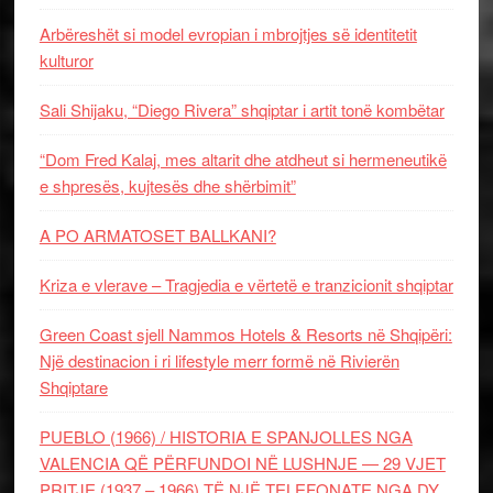
Arbëreshët si model evropian i mbrojtjes së identitetit
kulturor
Sali Shijaku, “Diego Rivera” shqiptar i artit tonë kombëtar
“Dom Fred Kalaj, mes altarit dhe atdheut si hermeneutikë
e shpresës, kujtesës dhe shërbimit”
A PO ARMATOSET BALLKANI?
Kriza e vlerave – Tragjedia e vërtetë e tranzicionit shqiptar
Green Coast sjell Nammos Hotels & Resorts në Shqipëri:
Një destinacion i ri lifestyle merr formë në Rivierën
Shqiptare
PUEBLO (1966) / HISTORIA E SPANJOLLES NGA
VALENCIA QË PËRFUNDOI NË LUSHNJE — 29 VJET
PRITJE (1937 – 1966) TË NJË TELEFONATE NGA DY