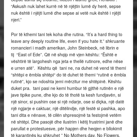
“Askush nuk lahet kurrë në të njëjtin lumë dy herë, sepse
nuk është i njëjti lumë dhe sepse ai vetë nuk është i njëjti
njeri.”
Por të kthemi tani tek koha dhe rutina. “It’s a hard thing to
leave any deeply routine life, even if you hate it.” shkruante
romancieri i madh amerikan, John Steinbeck, në librin e
tij “East of Ede”. Që në shqip më vjen kështu: “Është e
vështirë të largohesh nga jeta e thellë rutinore, edhe nëse
e urren atë”. Kështu që tani ne, na duhet në vend të themi
“shtëpi e ëmbla shtëpi“ do të duhet të themi “rutinë e ëmbla
rutinë”, kjo se ndoshta jemi mërzitur me shtëpinë. Kështu
duket pra. tani pasi ne kemi humbur të gjithë rutinën e një
jave tipike pune, dhe kjo do të thotë ta kesh fundjavën, si
një sinor, si pushim ose si një ndarje, ose si diçka, një datë
një ngjarje e caktuar, një ditëlindje, një festë si pashka, apo
tani dita e nënave, të cilën shpresojmë ta festojmë vetëm
në shtëpi. Dhe pasojë dhe ilustrim i këtij frustrimi janë dhe
parullat e protestuesve, për hapjen dhe heqjen e bllokimit
të karantinës ku shkruhet ” No Mothers day, No Flowers,