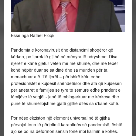
Esse nga Rafael Floqi/
Pandemia e koronavirusit dhe distancimi shoqëror që
kërkon, po i prek të gjithë në mënyra të ndryshme. Disa
njerëz e kanë gjetur veten me më shumë, dhe me tepër
kohë nëpër duar se sa dinë dhe sa munden për ta
menaxhuar atë. Të tjerët – përfshirë këtu edhe
profesionistët e kujdesit shëndetësor dhe ata që kujdesen
për anëtarët e familjes së tyre të sëmurë edhe prindërit e
fëmijëve të vegjël,- janë të mbingarkuar me kërkesa dhe
punë të shumëllojshme gjatë gjithë ditës sa s’kanë kohë.
Por nëse ekziston një element universal në të gjitha
përvojat tona të përjetimit karantinës së pandemisë, është
ajo se po na deformon sensin tonë mbi kalimin e kohës.