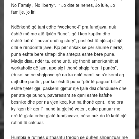
No Family , No liberty”. “ Jo ditë të nënës, Jo lule, Jo
familje, jo liri!
Ndërkohë që tani edhe “weekend-i” pra fundjava, nuk
është më me atë fjalën “fund”, që i kep kuptim dhe
është bërë “ never-ending story”, pasi është njësoj si një
ditë e rëndomtë jave. Kjo për shkak se për shumë njerëz,
puna është bërë shtëpi dhe shtëpia është bërë punë.
Madje disa, ndër ta, edhe unë, siç thonë amerikanët si
workaholic që jam, apo siç i thonë shqip “qen i punës”,
(duket se ne shqipove që na ka dalë nami, se s’e kemi aq
qejf dhe punën, por kur është puna “për të paguar billat”
është tjetër gjë, paskemi gjetur një fjalë disi ofenduese dhe
për atë që punon, pavarësisht se qeni është kafshë
besnike dhe por na vjen keq, kur na thonë qen), dhe pra
ky “qen bir qeni” mund ta gjejnë veten, duke punuar me
orë të gjata edhe gjatë fundjavave, nëse nuk do të ketë një
rutinë të caktuar.
Humbja e rutinës gjithashtu tregon se duhen shpenzuar më