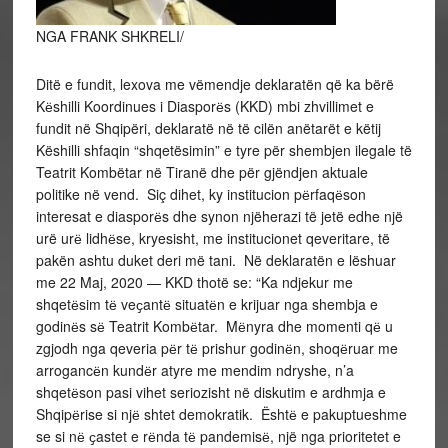
NGA FRANK SHKRELI/
Ditë e fundit, lexova me vëmendje deklaratën që ka bërë
Kёshilli Koordinues i Diasporёs (KKD) mbi zhvillimet e
fundit në Shqipëri, deklaratë në të cilën anëtarët e këtij
Këshilli shfaqin “shqetësimin” e tyre për shembjen ilegale të
Teatrit Kombëtar në Tiranë dhe për gjëndjen aktuale
politike në vend. Siç dihet, ky institucion pёrfaqёson
interesat e diasporёs dhe synon njëherazi të jetë edhe një
urë urё lidhёse, kryesisht, me institucionet qeveritare, të
pakën ashtu duket deri më tani. Në deklaratën e lëshuar
me 22 Maj, 2020 — KKD thotë se: “Ka ndjekur me
shqetёsim tё veҫantё situatёn e krijuar nga shembja e
godinёs sё Teatrit Kombёtar. Mёnyra dhe momenti qё u
zgjodh nga qeveria pёr tё prishur godinёn, shoqёruar me
arrogancёn kundёr atyre me mendim ndryshe, n’a
shqetёson pasi vihet seriozisht në diskutim e ardhmja e
Shqipёrise si njё shtet demokratik. Ështё e pakuptueshme
se si nё ҫastet e rёnda tё pandemisё, një nga prioritetet e