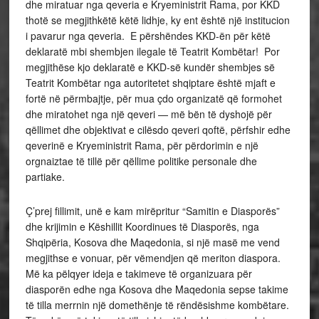
dhe miratuar nga qeveria e Kryeministrit Rama, por KKD
thotë se megjithkëtë këtë lidhje, ky ent është një institucion
i pavarur nga qeveria. E përshëndes KKD-ën për këtë
deklaratë mbi shembjen ilegale të Teatrit Kombëtar! Por
megjithëse kjo deklaratë e KKD-së kundër shembjes së
Teatrit Kombëtar nga autoritetet shqiptare është mjaft e
fortë në përmbajtje, për mua çdo organizatë që formohet
dhe miratohet nga një qeveri — më bën të dyshojë për
qëllimet dhe objektivat e cilësdo qeveri qoftë, përfshir edhe
qeverinë e Kryeministrit Rama, për përdorimin e një
orgnaiztae të tillë për qëllime politike personale dhe
partiake.
Ç’prej fillimit, unë e kam mirëpritur “Samitin e Diasporës”
dhe krijimin e Këshillit Koordinues të Diasporës, nga
Shqipëria, Kosova dhe Maqedonia, si një masë me vend
megjithse e vonuar, për vëmendjen që meriton diaspora.
Më ka pëlqyer ideja e takimeve të organizuara për
diasporën edhe nga Kosova dhe Maqedonia sepse takime
të tilla merrnin një domethënje të rëndësishme kombëtare.