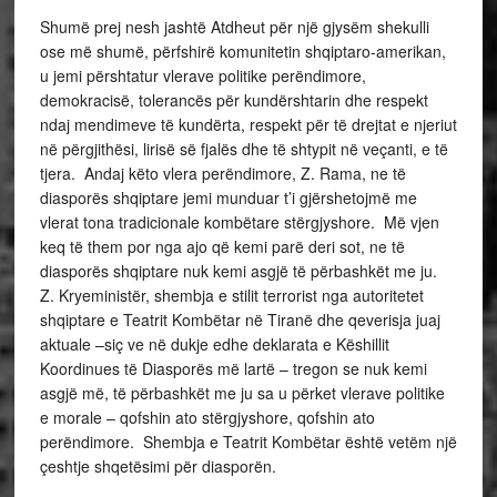
Shumë prej nesh jashtë Atdheut për një gjysëm shekulli
ose më shumë, përfshirë komunitetin shqiptaro-amerikan,
u jemi përshtatur vlerave politike perëndimore,
demokracisë, tolerancës për kundërshtarin dhe respekt
ndaj mendimeve të kundërta, respekt për të drejtat e njeriut
në përgjithësi, lirisë së fjalës dhe të shtypit në veçanti, e të
tjera. Andaj këto vlera perëndimore, Z. Rama, ne të
diasporës shqiptare jemi munduar t’i gjërshetojmë me
vlerat tona tradicionale kombëtare stërgjyshore. Më vjen
keq të them por nga ajo që kemi parë deri sot, ne të
diasporës shqiptare nuk kemi asgjë të përbashkët me ju.
Z. Kryeministër, shembja e stilit terrorist nga autoritetet
shqiptare e Teatrit Kombëtar në Tiranë dhe qeverisja juaj
aktuale –siç ve në dukje edhe deklarata e Këshillit
Koordinues të Diasporës më lartë – tregon se nuk kemi
asgjë më, të përbashkët me ju sa u përket vlerave politike
e morale – qofshin ato stërgjyshore, qofshin ato
perëndimore. Shembja e Teatrit Kombëtar është vetëm një
çeshtje shqetësimi për diasporën.