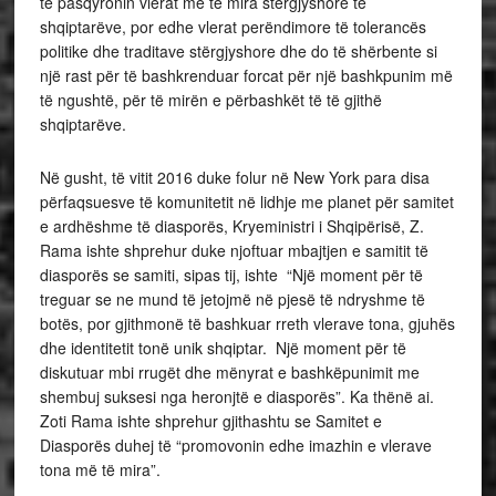
të pasqyronin vlerat më të mira stërgjyshore të
shqiptarëve, por edhe vlerat perëndimore të tolerancës
politike dhe traditave stërgjyshore dhe do të shërbente si
një rast për të bashkrenduar forcat për një bashkpunim më
të ngushtë, për të mirën e përbashkët të të gjithë
shqiptarëve.
Në gusht, të vitit 2016 duke folur në New York para disa
përfaqsuesve të komunitetit në lidhje me planet për samitet
e ardhëshme të diasporës, Kryeministri i Shqipërisë, Z.
Rama ishte shprehur duke njoftuar mbajtjen e samitit të
diasporës se samiti, sipas tij, ishte “Një moment për të
treguar se ne mund të jetojmë në pjesë të ndryshme të
botës, por gjithmonë të bashkuar rreth vlerave tona, gjuhës
dhe identitetit tonë unik shqiptar. Një moment për të
diskutuar mbi rrugët dhe mënyrat e bashkëpunimit me
shembuj suksesi nga heronjtë e diasporës”. Ka thënë ai.
Zoti Rama ishte shprehur gjithashtu se Samitet e
Diasporës duhej të “promovonin edhe imazhin e vlerave
tona më të mira”.