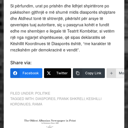
Si përfundim, urat po prishën dhe lidhjet shpirtërore po
pakësohen gjithnjë e më shumë midis diasporës shqiptare
dhe Atdheut tonë të shtrenjtë, pikërisht për arsye të
qeverisjes tuaj autoritare, siç u pasqyrua kohët e fundit
edhe me shembjen e ilegale të Teatrit Kombëtar, si vetëm
një nga ngjarjet shqetësuese, që sipas deklaratës së
Këshillit Koordinues të Diasporës është, “me karakter të
rrezikshëm për demokracinë e vendit”.
Share via:
Facebook
Twitter
Copy Link
More
FILED UNDER:
POLITIKE
TAGGED WITH:
DIASPORES
,
FRANK SHKRELI
,
KESHILLI
KORDINUES
,
RAMA