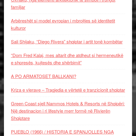
familjar
Arbëreshët si model evropian i mbrojtjes së identitetit
kulturor
Sali Shijaku, “Diego Rivera” shqiptar i artit tonë kombëtar
“Dom Fred Kalaj, mes altarit dhe atdheut si hermeneutikë
e shpresës, kujtesës dhe shërbimit”
A PO ARMATOSET BALLKANI?
Kriza e vlerave – Tragjedia e vërtetë e tranzicionit shqiptar
Green Coast sjell Nammos Hotels & Resorts në Shqipëri:
Një destinacion i ri lifestyle merr formë në Rivierën
Shqiptare
PUEBLO (1966) / HISTORIA E SPANJOLLES NGA