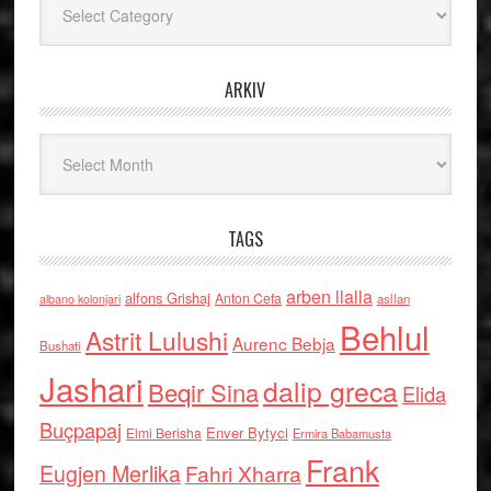
ARKIV
Arkiv
TAGS
arben llalla
alfons Grishaj
Anton Cefa
asllan
albano kolonjari
Behlul
Astrit Lulushi
Aurenc Bebja
Bushati
Jashari
dalip greca
Beqir Sina
Elida
Buçpapaj
Enver Bytyci
Elmi Berisha
Ermira Babamusta
Frank
Eugjen Merlika
Fahri Xharra