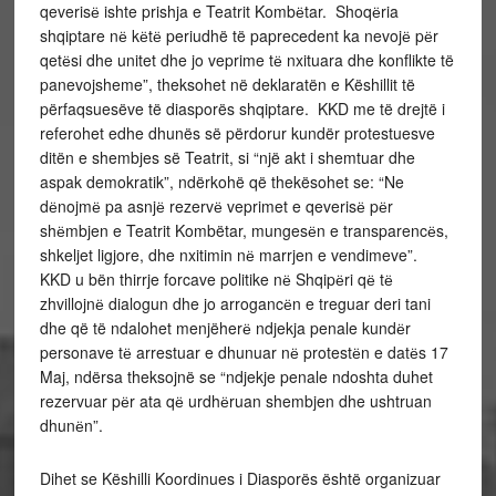
qeverisё ishte prishja e Teatrit Kombёtar. Shoqёria
shqiptare nё kёtё periudhë të paprecedent ka nevojё pёr
qetёsi dhe unitet dhe jo veprime tё nxituara dhe konflikte të
panevojsheme”, theksohet në deklaratën e Këshillit të
përfaqsuesëve të diasporës shqiptare. KKD me të drejtë i
referohet edhe dhunës së përdorur kundër protestuesve
ditën e shembjes së Teatrit, si “një akt i shemtuar dhe
aspak demokratik”, ndërkohë që thekësohet se: “Ne
dёnojmё pa asnjё rezervё veprimet e qeverisё pёr
shёmbjen e Teatrit Kombëtar, mungesёn e transparencёs,
shkeljet ligjore, dhe nxitimin nё marrjen e vendimeve”.
KKD u bën thirrje forcave politike nё Shqipёri qё tё
zhvillojnё dialogun dhe jo arrogancёn e treguar deri tani
dhe që të ndalohet menjëherё ndjekja penale kundёr
personave tё arrestuar e dhunuar nё protestёn e datёs 17
Maj, ndërsa theksojnë se “ndjekje penale ndoshta duhet
rezervuar pёr ata qё urdhёruan shembjen dhe ushtruan
dhunёn”.
Dihet se Këshilli Koordinues i Diasporës është organizuar