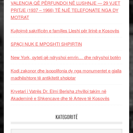
VALENCIA QË PËRFUNDOI NË LUSHNJE — 29 VJET
PRITJE (1937 – 1966) TË NJË TELEFONATE NGA DY
MOTRAT
Kujtojmë sakrificën e familjes Lleshi për lirinë e Kosovës
SPAÇI NUK E MPOSHTI SHPIRTIN
New York, qyteti që ndryshoi emrin… dhe ndryshoi botën
Kodi zakonor dhe isopolifonia dy nga monumentet e gjalla
madhështore të antikitetit shqiptar
Kryetari i Vatrës Dr. Elmi Berisha zhvilloi takim në
Akademinë e Shkencave dhe të Arteve të Kosovës
KATEGORITË
Kategoritë