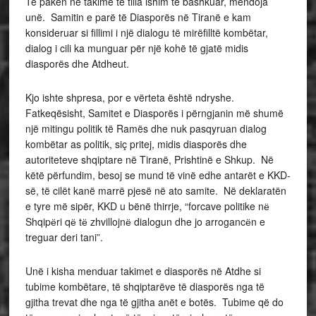
Të pakën në takime të tilla ishim të bashkuar, mendoja
unë. Samitin e parë të Diasporës në Tiranë e kam
konsideruar si fillimi i një dialogu të mirëfilltë kombëtar,
dialog i cili ka munguar për një kohë të gjatë midis
diasporës dhe Atdheut.
Kjo ishte shpresa, por e vërteta është ndryshe.
Fatkeqësisht, Samitet e Diasporës i përngjanin më shumë
një mitingu politik të Ramës dhe nuk pasqyruan dialog
kombëtar as politik, siç pritej, midis diasporës dhe
autoriteteve shqiptare në Tiranë, Prishtinë e Shkup. Në
këtë përfundim, besoj se mund të vinë edhe antarët e KKD-
së, të cilët kanë marrë pjesë në ato samite. Në deklaratën
e tyre më sipër, KKD u bënë thirrje, “forcave politike nё
Shqipёri qё tё zhvillojnё dialogun dhe jo arrogancёn e
treguar deri tani”.
Unë i kisha menduar takimet e diasporës në Atdhe si
tubime kombëtare, të shqiptarëve të diasporës nga të
gjitha trevat dhe nga të gjitha anët e botës. Tubime që do