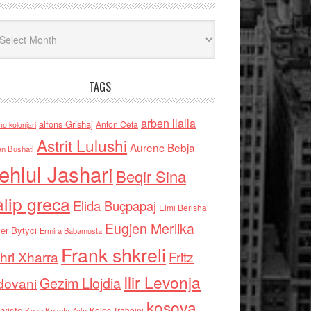
iv
TAGS
arben llalla
alfons Grishaj
Anton Cefa
no kolonjari
Astrit Lulushi
Aurenc Bebja
an Bushati
ehlul Jashari
Beqir Sina
alip greca
Elida Buçpapaj
Elmi Berisha
Eugjen Merlika
er Bytyci
Ermira Babamusta
Frank shkreli
hri Xharra
Fritz
Ilir Levonja
Gezim Llojdia
dovani
kosova
rviste
Kolec Traboini
Keze Kozeta Zylo