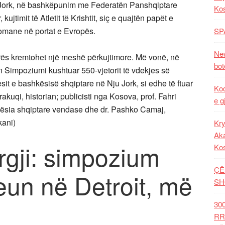
 Jork, në bashkëpunim me Federatën Panshqiptare
Ko
kujtimit të Atletit të Krishtit, siç e quajtën papët e
tomane në portat e Evropës.
SP
New
rës kremtohet një meshë përkujtimore. Më vonë, në
bot
n Simpoziumi kushtuar 550-vjetorit të vdekjes së
it e bashkësisë shqiptare në Nju Jork, si edhe të ftuar
Kod
kuqi, historian; publicisti nga Kosova, prof. Fahri
e g
kësia shqiptare vendase dhe dr. Pashko Camaj,
kani)
Kry
Aka
gji: simpozium
Ko
ÇË
un në Detroit, më
SH
30
RR