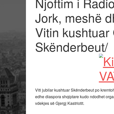
Njoftim i Radio
Jork, meshë d
Vitin kushtuar 
Skënderbeut/
Viti jubilar kushtuar Skënderbeut po kremt
edhe diaspora shqiptare kudo ndodhet organ
vdekjes së Gjergj Kastriotit.