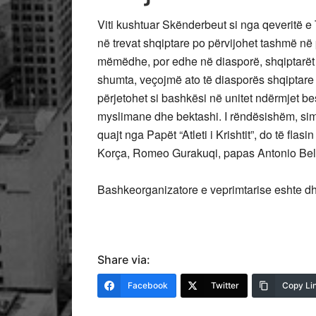
Viti kushtuar Skënderbeut si nga qeveritë e
në trevat shqiptare po përvijohet tashmë në p
mëmëdhe, por edhe në diasporë, shqiptarët p
shumta, veçojmë ato të diasporës shqiptare
përjetohet si bashkësi në unitet ndërmjet bes
myslimane dhe bektashi. I rëndësishëm, sim
quajt nga Papët “Atleti i Krishtit”, do të fla
Korça, Romeo Gurakuqi, papas Antonio Belus
Bashkeorganizatore e veprimtarise eshte d
Share via:
Facebook
Twitter
Copy Li