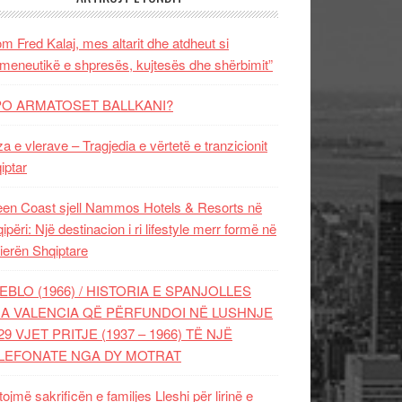
m Fred Kalaj, mes altarit dhe atdheut si
meneutikë e shpresës, kujtesës dhe shërbimit”
PO ARMATOSET BALLKANI?
za e vlerave – Tragjedia e vërtetë e tranzicionit
iptar
en Coast sjell Nammos Hotels & Resorts në
ipëri: Një destinacion i ri lifestyle merr formë në
ierën Shqiptare
EBLO (1966) / HISTORIA E SPANJOLLES
A VALENCIA QË PËRFUNDOI NË LUSHNJE
29 VJET PRITJE (1937 – 1966) TË NJË
LEFONATE NGA DY MOTRAT
tojmë sakrificën e familjes Lleshi për lirinë e