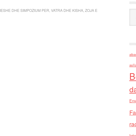
ESHE DHE SIMPOZIUM PER
,
VATRA DHE KISHA
,
ZOJA E
Ark
alba
asll
B
d
Env
Fa
ra
Inte