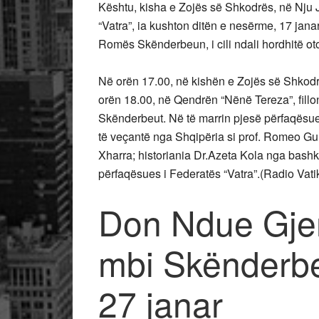
Kështu, kisha e Zojës së Shkodrës, në Nju
“Vatra”, ia kushton ditën e nesërme, 17 janar, 
Romës Skënderbeun, i cili ndali hordhitë o
Në orën 17.00, në kishën e Zojës së Shkod
orën 18.00, në Qendrën “Nënë Tereza”, fillo
Skënderbeut. Në të marrin pjesë përfaqësues
të veçantë nga Shqipëria si prof. Romeo Gura
Xharra; historiania Dr.Azeta Kola nga bash
përfaqësues i Federatës “Vatra”.(Radio Vati
Don Ndue Gjer
mbi Skënderbe
27 janar