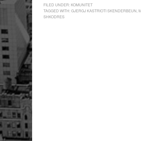
FILED UNDER:
KOMUNITET
TAGGED WITH:
GJERGJ KASTRIOTI SKENDERBEUN
,
M
SHKODRES