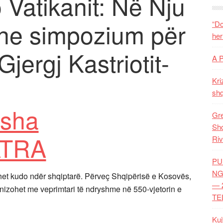
 Vatikanit: Në Nju
he simpozium për
“Do
her
Gjergj Kastriotit-
A 
Kri
shq
Gre
Shq
Riv
PU
NG
ohet kudo ndër shqiptarë. Përveç Shqipërisë e Kosovës,
— 
izohet me veprimtari të ndryshme në 550-vjetorin e
TE
Kuj