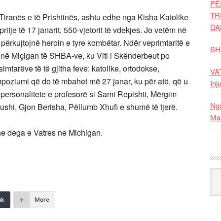
PË
TR
 Tiranës e të Prishtinës, ashtu edhe nga Kisha Katolike
DA
ritje të 17 janarit, 550-vjetorit të vdekjes. Jo vetëm në
ërkujtojnë heroin e tyre kombëtar. Ndër veprimtaritë e
SH
 në Miçigan të SHBA-ve, ku Viti i Skënderbeut po
imtarëve të të gjitha feve: katolike, ortodokse,
VAT
poziumi që do të mbahet më 27 janar, ku për atë, që u
Inj
sin personalitete e profesorë si Sami Repishti, Mërgim
Nga
hi, Gjon Berisha, Pëllumb Xhufi e shumë të tjerë.
Mal
he dega e Vatres ne Michigan.
Kat
nk
More