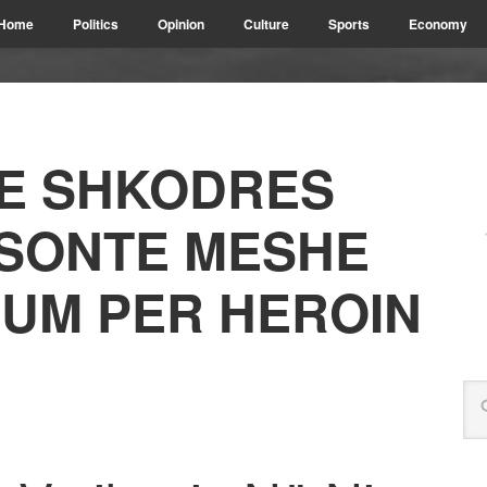
Home
Politics
Opinion
Culture
Sports
Economy
 E SHKODRES
 SONTE MESHE
IUM PER HEROIN