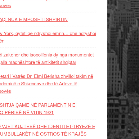
sovës
AÇI NUK E MPOSHTI SHPIRTIN
 York, qyteti që ndryshoi emrin… dhe ndryshoi
ën
i zakonor dhe isopolifonia dy nga monumentet
jalla madhështore të antikitetit shqiptar
etari i Vatrës Dr. Elmi Berisha zhvilloi takim në
deminë e Shkencave dhe të Arteve të
sovës
SHTJA ÇAME NË PARLAMENTIN E
QIPËRISË NË VITIN 1921
0 VJET KUJTESË DHE IDENTITET-TRYEZË E
UMBULLAKËT NË OSTROS TË KRAJËS