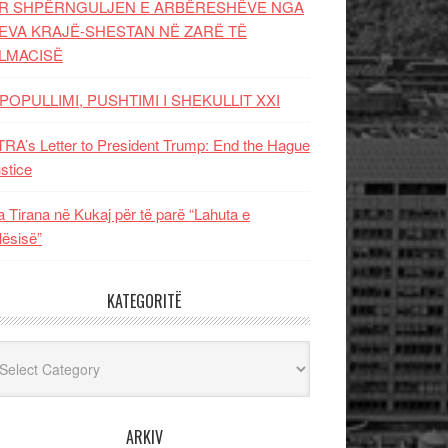
R SHPËRNGULJEN E ARBËRESHËVE NGA
EVA KRAJË-SHESTAN NË ZARË TË
LMACISË
POPULLIMI, PUSHTIMI I SHEKULLIT XXI
RA’s Letter to President Trump: End the Hague
ustice
 Tirana në Kukaj për të parë “Lahuta e
ësisë”
KATEGORITË
egoritë
ARKIV