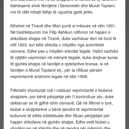
kishteqenë shok fëmijërie i Seremedin dhe Murat Toptani,
me të cilët mbajti lidhje të ngushta gjatë jetës.
Kthehet në Tiranë dhe fillon punë si mësues në vitin 1901.
Në bashkëpunim me Filip Ashikun ndihmoi në hapjen e
shkollave shqipe në Tiranë, duke vazhduar deri në fund të
vitit 1903, kur këto shkolla u mbyllën nga autoritetet
osmane. Edhe pse u mbyllën shkollat legale, Hafizi vazhdoi
të njëjtën veprimtari në mënyrë ilegale, duke drejtuar kurse
të gjuhës shqipe në familjet e qytetarëve tiranas, si në
familjen e Murat Toptanit etj., për ta rifilluar përsëri
veprimtarinë arsimore legale në vitin 1908.
Fillimisht xhonturqit nuk i ndaluan veprimtaritë e klubeve
shqiptare, por bënë përpjekje për t’i kontrolluar ato, duke
deklaruar se të gjithë ishin osmanë. Që në fillimet e tyre,
klubet e shqiptarëve u bënë qendra të veprimtarisë
kulturore të elitës intelektuale dhe filluan përpjekjet për
hapjen shkollave në gjuhën shqipe. Edhe vetë klubet u
shndërruan në shkolla dhe në qendra për mësimin dhe