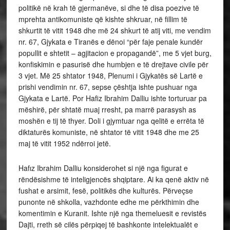
politikë në krah të gjermanëve, si dhe të disa poezive të
mprehta antikomuniste që kishte shkruar, në fillim të
shkurtit të vitit 1948 dhe më 24 shkurt të atij viti, me vendim
nr. 67, Gjykata e Tiranës e dënoi “për faje penale kundër
popullit e shtetit – agjitacion e propagandë”, me 5 vjet burg,
konfiskimin e pasurisë dhe humbjen e të drejtave civile për
3 vjet. Më 25 shtator 1948, Plenumi i Gjykatës së Lartë e
prishi vendimin nr. 67, sepse çështja ishte pushuar nga
Gjykata e Lartë. Por Hafiz Ibrahim Dalliu ishte torturuar pa
mëshirë, për shtatë muaj rresht, pa marrë parasysh as
moshën e tij të thyer. Doli i gjymtuar nga qelitë e errëta të
diktaturës komuniste, në shtator të vitit 1948 dhe me 25
maj të vitit 1952 ndërroi jetë.
Hafız Ibrahim Dalliu konsiderohet si një nga figurat e
rëndësishme të inteligjencës shqiptare. Ai ka qenë aktiv në
fushat e arsimit, fesë, politikës dhe kulturës. Përveçse
punonte në shkolla, vazhdonte edhe me përkthimin dhe
komentimin e Kuranit. Ishte një nga themeluesit e revistës
Dajti, rreth së cilës përpiqej të bashkonte intelektualët e