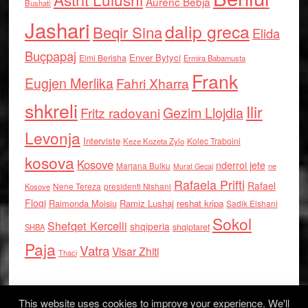
Aurenc Bebja
Bushati
Jashari
dalip greca
Beqir Sina
Elida
Buçpapaj
Enver Bytyci
Elmi Berisha
Ermira Babamusta
Frank
Eugjen Merlika
Fahri Xharra
shkreli
Ilir
Gezim Llojdia
Fritz radovani
Levonja
Interviste
Kolec Traboini
Keze Kozeta Zylo
kosova
Kosove
nderroi jete
Marjana Bulku
ne
Murat Gecaj
Rafaela Prifti
Rafael
Nene Tereza
Kosove
presidenti Nishani
Floqi
Raimonda Moisiu
Ramiz Lushaj
reshat kripa
Sadik Elshani
Sokol
Shefqet Kercelli
shqiperia
shqiptaret
SHBA
Paja
Vatra
Visar Zhiti
Thaci
This website uses cookies to improve your experience. We'll