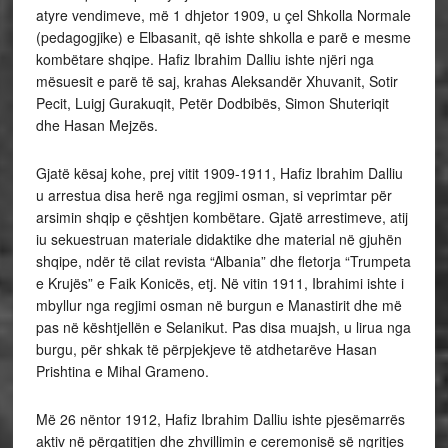
atyre vendimeve, më 1 dhjetor 1909, u çel Shkolla Normale
(pedagogjike) e Elbasanit, që ishte shkolla e parë e mesme
kombëtare shqipe. Hafiz Ibrahim Dalliu ishte njëri nga
mësuesit e parë të saj, krahas Aleksandër Xhuvanit, Sotir
Pecit, Luigj Gurakuqit, Petër Dodbibës, Simon Shuteriqit
dhe Hasan Mejzës.
Gjatë kësaj kohe, prej vitit 1909-1911, Hafiz Ibrahim Dalliu
u arrestua disa herë nga regjimi osman, si veprimtar për
arsimin shqip e çështjen kombëtare. Gjatë arrestimeve, atij
iu sekuestruan materiale didaktike dhe material në gjuhën
shqipe, ndër të cilat revista “Albania” dhe fletorja “Trumpeta
e Krujës” e Faik Konicës, etj. Në vitin 1911, Ibrahimi ishte i
mbyllur nga regjimi osman në burgun e Manastirit dhe më
pas në kështjellën e Selanikut. Pas disa muajsh, u lirua nga
burgu, për shkak të përpjekjeve të atdhetarëve Hasan
Prishtina e Mihal Grameno.
Më 26 nëntor 1912, Hafiz Ibrahim Dalliu ishte pjesëmarrës
aktiv në përgatitjen dhe zhvillimin e ceremonisë së ngritjes