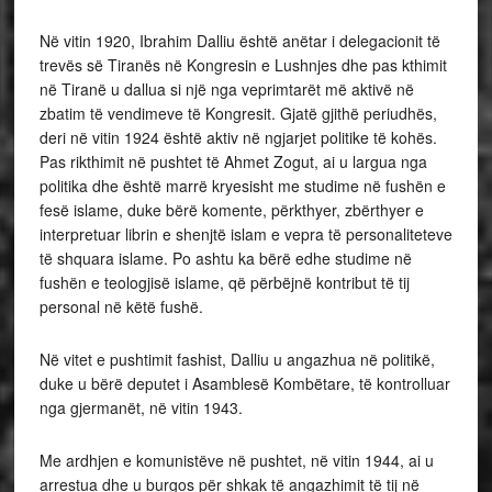
Në vitin 1920, Ibrahim Dalliu është anëtar i delegacionit të
trevës së Tiranës në Kongresin e Lushnjes dhe pas kthimit
në Tiranë u dallua si një nga veprimtarët më aktivë në
zbatim të vendimeve të Kongresit. Gjatë gjithë periudhës,
deri në vitin 1924 është aktiv në ngjarjet politike të kohës.
Pas rikthimit në pushtet të Ahmet Zogut, ai u largua nga
politika dhe është marrë kryesisht me studime në fushën e
fesë islame, duke bërë komente, përkthyer, zbërthyer e
interpretuar librin e shenjtë islam e vepra të personaliteteve
të shquara islame. Po ashtu ka bërë edhe studime në
fushën e teologjisë islame, që përbëjnë kontribut të tij
personal në këtë fushë.
Në vitet e pushtimit fashist, Dalliu u angazhua në politikë,
duke u bërë deputet i Asamblesë Kombëtare, të kontrolluar
nga gjermanët, në vitin 1943.
Me ardhjen e komunistëve në pushtet, në vitin 1944, ai u
arrestua dhe u burgos për shkak të angazhimit të tij në