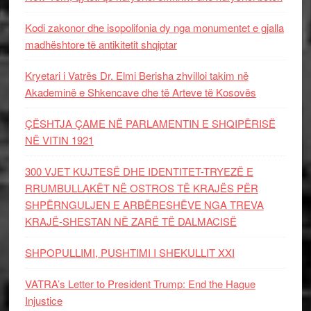
Kodi zakonor dhe isopolifonia dy nga monumentet e gjalla
madhështore të antikitetit shqiptar
Kryetari i Vatrës Dr. Elmi Berisha zhvilloi takim në
Akademinë e Shkencave dhe të Arteve të Kosovës
ÇËSHTJA ÇAME NË PARLAMENTIN E SHQIPËRISË
NË VITIN 1921
300 VJET KUJTESË DHE IDENTITET-TRYEZË E
RRUMBULLAKËT NË OSTROS TË KRAJËS PËR
SHPËRNGULJEN E ARBËRESHËVE NGA TREVA
KRAJË-SHESTAN NË ZARË TË DALMACISË
SHPOPULLIMI, PUSHTIMI I SHEKULLIT XXI
VATRA’s Letter to President Trump: End the Hague
Injustice