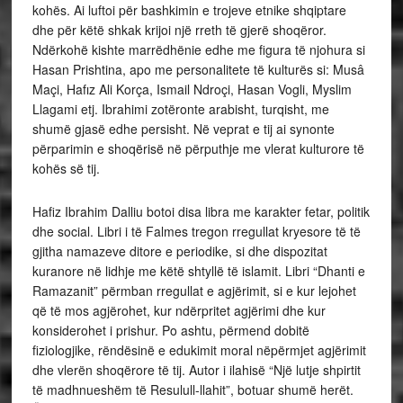
kohës. Ai luftoi për bashkimin e trojeve etnike shqiptare
dhe për këtë shkak krijoi një rreth të gjerë shoqëror.
Ndërkohë kishte marrëdhënie edhe me figura të njohura si
Hasan Prishtina, apo me personalitete të kulturës si: Musâ
Maçi, Hafız Ali Korça, Ismail Ndroçi, Hasan Vogli, Myslim
Llagami etj. Ibrahimi zotëronte arabisht, turqisht, me
shumë gjasë edhe persisht. Në veprat e tij ai synonte
përparimin e shoqërisë në përputhje me vlerat kulturore të
kohës së tij.
Hafiz Ibrahim Dalliu botoi disa libra me karakter fetar, politik
dhe social. Libri i të Falmes tregon rregullat kryesore të të
gjitha namazeve ditore e periodike, si dhe dispozitat
kuranore në lidhje me këtë shtyllë të islamit. Libri “Dhanti e
Ramazanit” përmban rregullat e agjërimit, si e kur lejohet
që të mos agjërohet, kur ndërpritet agjërimi dhe kur
konsiderohet i prishur. Po ashtu, përmend dobitë
fiziologjike, rëndësinë e edukimit moral nëpërmjet agjërimit
dhe vlerën shoqërore të tij. Autor i ilahisë “Një lutje shpirtit
të madhnueshëm të Resulull-llahit”, botuar shumë herët.