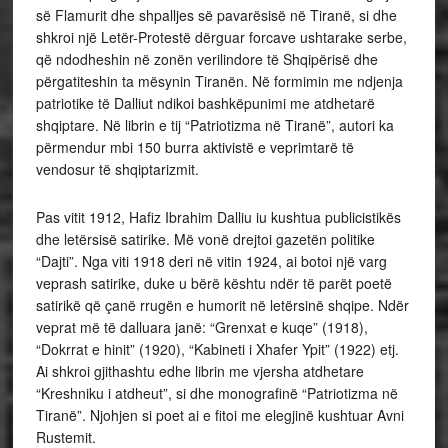
së Flamurit dhe shpalljes së pavarësisë në Tiranë, si dhe
shkroi një Letër-Protestë dërguar forcave ushtarake serbe,
që ndodheshin në zonën verilindore të Shqipërisë dhe
përgatiteshin ta mësynin Tiranën. Në formimin me ndjenja
patriotike të Dalliut ndikoi bashkëpunimi me atdhetarë
shqiptare. Në librin e tij “Patriotizma në Tiranë”, autori ka
përmendur mbi 150 burra aktivistë e veprimtarë të
vendosur të shqiptarizmit.
Pas vitit 1912, Hafiz Ibrahim Dalliu iu kushtua publicistikës
dhe letërsisë satirike. Më vonë drejtoi gazetën politike
“Dajti”. Nga viti 1918 deri në vitin 1924, ai botoi një varg
veprash satirike, duke u bërë kështu ndër të parët poetë
satirikë që çanë rrugën e humorit në letërsinë shqipe. Ndër
veprat më të dalluara janë: “Grenxat e kuqe” (1918),
“Dokrrat e hinit” (1920), “Kabineti i Xhafer Ypit” (1922) etj.
Ai shkroi gjithashtu edhe librin me vjersha atdhetare
“Kreshniku i atdheut”, si dhe monografinë “Patriotizma në
Tiranë”. Njohjen si poet ai e fitoi me elegjinë kushtuar Avni
Rustemit.