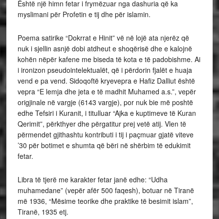
Është një himn fetar i frymëzuar nga dashuria që ka
myslimani për Profetin e tij dhe për islamin.
Poema satirike “Dokrrat e Hinit” vë në lojë ata njerëz që
nuk i sjellin asnjë dobi atdheut e shoqërisë dhe e kalojnë
kohën nëpër kafene me biseda të kota e të padobishme. Ai
i ironizon pseudointelektualët, që i përdorin fjalët e huaja
vend e pa vend. Sidoqoftë kryevepra e Hafiz Dalliut është
vepra “E lemja dhe jeta e të madhit Muhamed a.s.”, vepër
origjinale në vargje (6143 vargje), por nuk bie më poshtë
edhe Tefsiri i Kuranit, i titulluar “Ajka e kuptimeve të Kuran
Qerimit”, përkthyer dhe përgatitur prej vetë atij. Vlen të
përmendet gjithashtu kontributi i tij i paçmuar gjatë viteve
’30 për botimet e shumta që bëri në shërbim të edukimit
fetar.
Libra të tjerë me karakter fetar janë edhe: “Udha
muhamedane” (vepër afër 500 faqesh), botuar në Tiranë
më 1936, “Mësime teorike dhe praktike të besimit islam”,
Tiranë, 1935 etj.