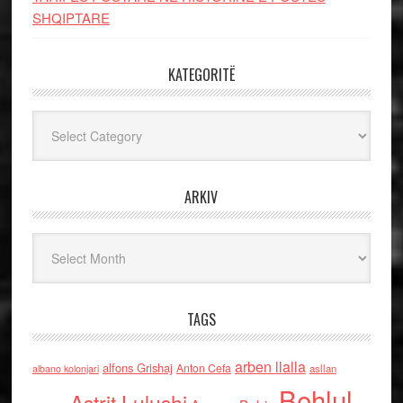
SHQIPTARE
KATEGORITË
Kategoritë
ARKIV
Arkiv
TAGS
arben llalla
alfons Grishaj
Anton Cefa
asllan
albano kolonjari
Behlul
Astrit Lulushi