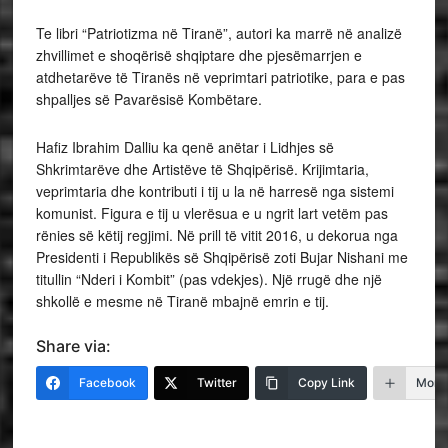
Te libri “Patriotizma në Tiranë”, autori ka marrë në analizë
zhvillimet e shoqërisë shqiptare dhe pjesëmarrjen e
atdhetarëve të Tiranës në veprimtari patriotike, para e pas
shpalljes së Pavarësisë Kombëtare.
Hafiz Ibrahim Dalliu ka qenë anëtar i Lidhjes së
Shkrimtarëve dhe Artistëve të Shqipërisë. Krijimtaria,
veprimtaria dhe kontributi i tij u la në harresë nga sistemi
komunist. Figura e tij u vlerësua e u ngrit lart vetëm pas
rënies së këtij regjimi. Në prill të vitit 2016, u dekorua nga
Presidenti i Republikës së Shqipërisë zoti Bujar Nishani me
titullin “Nderi i Kombit” (pas vdekjes). Një rrugë dhe një
shkollë e mesme në Tiranë mbajnë emrin e tij.
Share via:
Facebook
Twitter
Copy Link
More