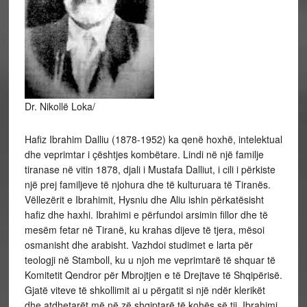
Dr. Nikollë Loka/
Hafiz Ibrahim Dalliu (1878-1952) ka qenë hoxhë, intelektual
dhe veprimtar i çështjes kombëtare. Lindi në një familje
tiranase në vitin 1878, djali i Mustafa Dalliut, i cili i përkiste
një prej familjeve të njohura dhe të kulturuara të Tiranës.
Vëllezërit e Ibrahimit, Hysniu dhe Aliu ishin përkatësisht
hafiz dhe haxhi. Ibrahimi e përfundoi arsimin fillor dhe të
mesëm fetar në Tiranë, ku krahas dijeve
të tjera, mësoi
osmanisht dhe arabisht. Vazhdoi studimet e larta për
teologji në Stamboll, ku u njoh me veprimtarë të shquar të
Komitetit Qendror për Mbrojtjen e të Drejtave të Shqipërisë.
Gjatë viteve të shkollimit ai u përgatit si një ndër klerikët
dhe atdhetarët më në zë shqiptarë të kohës së tij. Ibrahimi