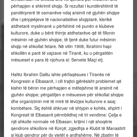
përhapjen e shkrimit shqip. Si rezultat i kundërshtimit të
pandërprerë të osmanëve ndaj arsimit në gjuhën shqipe
dhe i përpjekjeve të nacionalistëve shqiptarë, klerikë
atdhetarë myslimanë u përfshinë në punën e klubeve
kulturore, duke u bërë thirrje atdhetarëve që të fillonin
mësimin në gjuhën shqipe, të tjerë duke futur mësimin
shqip në shkollat fetare. Në vitin 1908, Ibrahimi hapi
shkollën e parë të vajzave në Tiranë, ku u përgatitën
mësueset e para të njohura si: Servete Maçi etj.
Hafëz Ibrahim Dalliu ishte përfaqësues i Tiranës në
Kongresin e Elbasanit, i cili trajtoi gjërësisht problemet që
kishin të bënin me përhapjen e mëtejshme të arsimit në
gjuhën shqipe; përgatitjen e mësuesve për shkollat shqipe
dhe organizimin më të mirë të lëvizjes kulturore e asaj
kombëtare. Siç është shkruar në shtypin e kohës, shpirti i
Kongresit të Elbasanit përmblidhej në tri vendime: Çelja e
një shkolle normale në Elbasan; krijimi i një shoqërie
qendrore shkollore në Korçë; zgjedhja e Klubit të Manastirit
si klub qendror për dy vjetët e ardhshëme. Në zbatim të