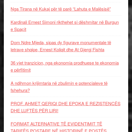
Nga Tirana në Kukaj për të parë “Lahuta e Malësisë”
Kardinali Ernest Simoni rikthehet si dëshmitar në Burgun
e Spaçit
Dom Ndre Mjeda, sipas dy figurave monumentale të
letrave shqipe, Ernest Koliqit dhe At Gjergj Fishta
36 vjet tranzicion, nga ekonomia prodhuese te ekonomia
e përfitimit
A ndihmon krijimtaria në zbulimin e potencialeve të
fshehura?
PROF. AHMET QERIQI DHE EPOKA E REZISTENCЁS
DHE LUFTЁS PЁR LIRI!
FORMAT ALTERNATIVE TË EVIDENTIMIT TË
TARIFËS POSTARE NË HISTORINË E POSTËS