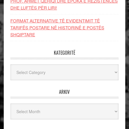
PROF. AHMET QERIQI DHE EPOKA E REZISTENCЁS
DHE LUFTЁS PЁR LIRI!
FORMAT ALTERNATIVE TË EVIDENTIMIT TË
TARIFËS POSTARE NË HISTORINË E POSTËS
SHQIPTARE
KATEGORITË
Kategoritë
ARKIV
Arkiv