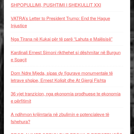
SHPOPULLIMI, PUSHTIMI I SHEKULLIT XXI
VATRA’s Letter to President Trump: End the Hague
Injustice
Nga Tirana në Kukaj për të parë “Lahuta e Malësisë”
Kardinali Ernest Simoni rikthehet si dëshmitar në Burgun
e Spaçit
Dom Ndre Mjeda, sipas dy figurave monumentale të
letrave shqipe, Ernest Koliqit dhe At Gjergj Fishta
36 vjet tranzicion, nga ekonomia prodhuese te ekonomia
e përfitimit
A ndihmon krijimtaria në zbulimin e potencialeve të
fshehura?