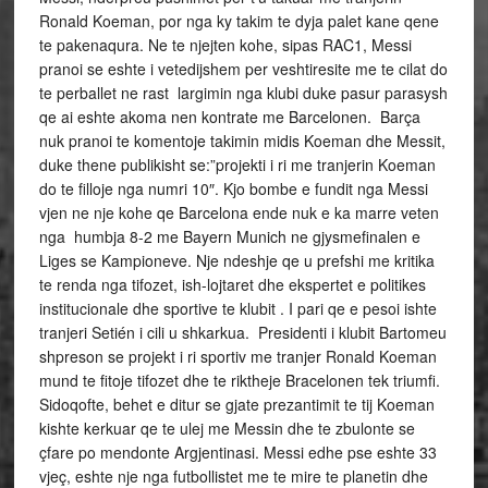
Ronald Koeman, por nga ky takim te dyja palet kane qene
te pakenaqura. Ne te njejten kohe, sipas RAC1, Messi
pranoi se eshte i vetedijshem per veshtiresite me te cilat do
te perballet ne rast largimin nga klubi duke pasur parasysh
qe ai eshte akoma nen kontrate me Barcelonen. Barça
nuk pranoi te komentoje takimin midis Koeman dhe Messit,
duke thene publikisht se:”projekti i ri me tranjerin Koeman
do te filloje nga numri 10″. Kjo bombe e fundit nga Messi
vjen ne nje kohe qe Barcelona ende nuk e ka marre veten
nga humbja 8-2 me Bayern Munich ne gjysmefinalen e
Liges se Kampioneve. Nje ndeshje qe u prefshi me kritika
te renda nga tifozet, ish-lojtaret dhe ekspertet e politikes
institucionale dhe sportive te klubit . I pari qe e pesoi ishte
tranjeri Setién i cili u shkarkua. Presidenti i klubit Bartomeu
shpreson se projekt i ri sportiv me tranjer Ronald Koeman
mund te fitoje tifozet dhe te riktheje Bracelonen tek triumfi.
Sidoqofte, behet e ditur se gjate prezantimit te tij Koeman
kishte kerkuar qe te ulej me Messin dhe te zbulonte se
çfare po mendonte Argjentinasi. Messi edhe pse eshte 33
vjeç, eshte nje nga futbollistet me te mire te planetin dhe