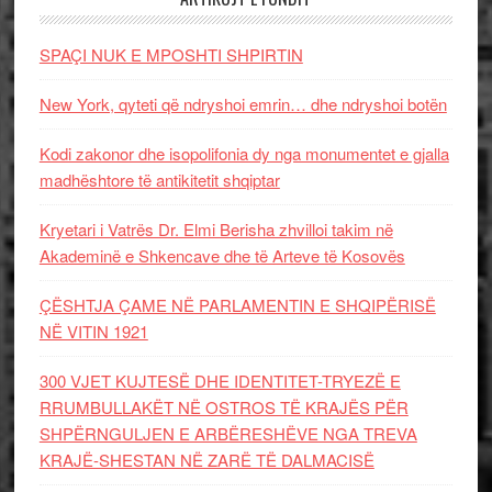
SPAÇI NUK E MPOSHTI SHPIRTIN
New York, qyteti që ndryshoi emrin… dhe ndryshoi botën
Kodi zakonor dhe isopolifonia dy nga monumentet e gjalla
madhështore të antikitetit shqiptar
Kryetari i Vatrës Dr. Elmi Berisha zhvilloi takim në
Akademinë e Shkencave dhe të Arteve të Kosovës
ÇËSHTJA ÇAME NË PARLAMENTIN E SHQIPËRISË
NË VITIN 1921
300 VJET KUJTESË DHE IDENTITET-TRYEZË E
RRUMBULLAKËT NË OSTROS TË KRAJËS PËR
SHPËRNGULJEN E ARBËRESHËVE NGA TREVA
KRAJË-SHESTAN NË ZARË TË DALMACISË