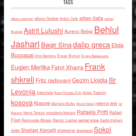
TAGS
arben llalla
alfons Grishaj
Anton Cefa
asllan
albano kolonjari
Behlul
Astrit Lulushi
Aurenc Bebja
Bushati
Jashari
dalip greca
Beqir Sina
Elida
Buçpapaj
Enver Bytyci
Elmi Berisha
Ermira Babamusta
Frank
Eugjen Merlika
Fahri Xharra
shkreli
Ilir
Gezim Llojdia
Fritz radovani
Levonja
Interviste
Kolec Traboini
Keze Kozeta Zylo
kosova
Kosove
nderroi jete
Marjana Bulku
ne
Murat Gecaj
Rafaela Prifti
Rafael
Nene Tereza
Kosove
presidenti Nishani
Floqi
Raimonda Moisiu
Ramiz Lushaj
reshat kripa
Sadik Elshani
Sokol
Shefqet Kercelli
shqiperia
shqiptaret
SHBA