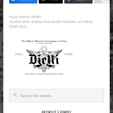
FILED UNDER:
SPORT
TAGGED WITH:
ALBANO KOLONJARI
,
KOEMAN
,
LEO MESII
,
PERPLASJA
ARTIKUJT E FUNDIT