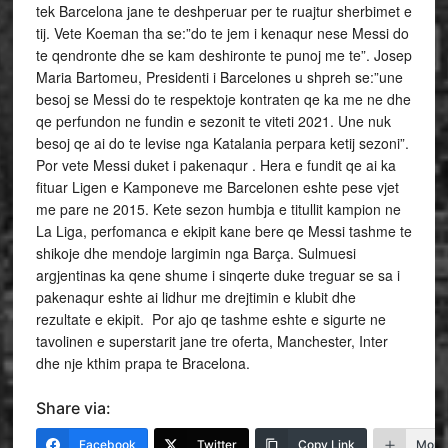
tek Barcelona jane te deshperuar per te ruajtur sherbimet e
tij. Vete Koeman tha se:”do te jem i kenaqur nese Messi do
te qendronte dhe se kam deshironte te punoj me te”. Josep
Maria Bartomeu, Presidenti i Barcelones u shpreh se:”une
besoj se Messi do te respektoje kontraten qe ka me ne dhe
qe perfundon ne fundin e sezonit te viteti 2021. Une nuk
besoj qe ai do te levise nga Katalania perpara ketij sezoni”.
Por vete Messi duket i pakenaqur . Hera e fundit qe ai ka
fituar Ligen e Kamponeve me Barcelonen eshte pese vjet
me pare ne 2015. Kete sezon humbja e titullit kampion ne
La Liga, perfomanca e ekipit kane bere qe Messi tashme te
shikoje dhe mendoje largimin nga Barça. Sulmuesi
argjentinas ka qene shume i sinqerte duke treguar se sa i
pakenaqur eshte ai lidhur me drejtimin e klubit dhe
rezultate e ekipit. Por ajo qe tashme eshte e sigurte ne
tavolinen e superstarit jane tre oferta, Manchester, Inter
dhe nje kthim prapa te Bracelona.
Share via:
Facebook
Twitter
Copy Link
More