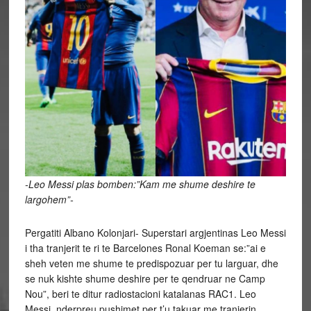
-Leo Messi plas bomben:”Kam me shume deshire te
largohem”-
Pergatiti Albano Kolonjari- Superstari argjentinas Leo Messi
i tha tranjerit te ri te Barcelones Ronal Koeman se:”ai e
sheh veten me shume te predispozuar per tu larguar, dhe
se nuk kishte shume deshire per te qendruar ne Camp
Nou”, beri te ditur radiostacioni katalanas RAC1. Leo
Messi, nderpreu pushimet per t’u takuar me tranjerin