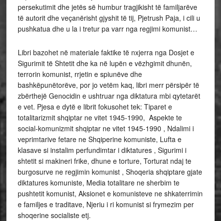
persekutimit dhe jetës së humbur tragjikisht të familjarëve
të autorit dhe veçanërisht gjyshit të tij, Pjetrush Paja, i cili u
pushkatua dhe u la i tretur pa varr nga regjimi komunist…
Libri bazohet në materiale faktike të nxjerra nga Dosjet e
Sigurimit të Shtetit dhe ka në lupën e vëzhgimit dhunën,
terrorin komunist, rrjetin e spiunëve dhe
bashkëpunëtorëve, por jo vetëm kaq, libri merr përsipër të
zbërthejë Genocidin e ushtruar nga diktatura mbi qytetarët
e vet. Pjesa e dytë e librit fokusohet tek: Tiparet e
totalitarizmit shqiptar ne vitet 1945-1990, Aspekte te
social-komunizmit shqiptar ne vitet 1945-1990 , Ndalimi i
veprimtarive fetare ne Shqiperine komuniste, Lufta e
klasave si instalim perfundimtar i diktatures , Sigurimi i
shtetit si makineri frike, dhune e torture, Torturat ndaj te
burgosurve ne regjimin komunist , Shoqeria shqiptare gjate
diktatures komuniste, Media totalitare ne sherbim te
pushtetit komunist, Aksionet e komunisteve ne shkaterrimin
e familjes e traditave, Njeriu i ri komunist si frymezim per
shoqerine socialiste etj.