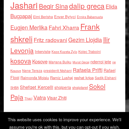
Jashari
dalip greca
Beqir Sina
Elida
Buçpapaj
Enver Bytyci
Elmi Berisha
Ermira Babamusta
Frank
Eugjen Merlika
Fahri Xharra
shkreli
Ilir
Gezim Llojdia
Fritz radovani
Levonja
Interviste
Kolec Traboini
Keze Kozeta Zylo
kosova
Kosove
nderroi jete
Marjana Bulku
ne
Murat Gecaj
Rafaela Prifti
Rafael
Nene Tereza
Kosove
presidenti Nishani
Floqi
Raimonda Moisiu
Ramiz Lushaj
reshat kripa
Sadik Elshani
Sokol
Shefqet Kercelli
shqiperia
shqiptaret
SHBA
Paja
Vatra
Visar Zhiti
Thaci
This website uses cookies to improve your experience. We'll
assume you're ok with this, but you can opt-out if you wish.