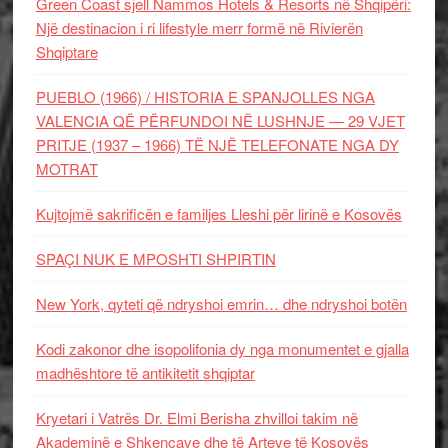
Green Coast sjell Nammos Hotels & Resorts në Shqipëri:
Një destinacion i ri lifestyle merr formë në Rivierën
Shqiptare
PUEBLO (1966) / HISTORIA E SPANJOLLES NGA
VALENCIA QË PËRFUNDOI NË LUSHNJE — 29 VJET
PRITJE (1937 – 1966) TË NJË TELEFONATE NGA DY
MOTRAT
Kujtojmë sakrificën e familjes Lleshi për lirinë e Kosovës
SPAÇI NUK E MPOSHTI SHPIRTIN
New York, qyteti që ndryshoi emrin… dhe ndryshoi botën
Kodi zakonor dhe isopolifonia dy nga monumentet e gjalla
madhështore të antikitetit shqiptar
Kryetari i Vatrës Dr. Elmi Berisha zhvilloi takim në
Akademinë e Shkencave dhe të Arteve të Kosovës