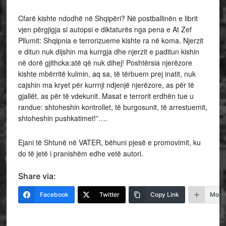
Cfarë kishte ndodhë në Shqipëri? Në postballinën e librit
vjen përgjigja si autopsi e diktaturës nga pena e At Zef
Pllumit: Shqipnia e terrorizueme kishte ra në koma. Njerzit
e ditun nuk dijshin ma kurrgja dhe njerzit e paditun kishin
në dorë gjithcka:atë që nuk dihej! Poshtërsia njerëzore
kishte mbërritë kulmin, aq sa, të tërbuem prej inatit, nuk
cajshin ma kryet për kurrnji ndjenjë njerëzore, as për të
gjallët, as për të vdekunit. Masat e terrorit erdhën tue u
randue: shtoheshin kontrollet, të burgosunit, të arrestuemit,
shtoheshin pushkatimet!”….
Ejani të Shtunë në VATER, bëhuni pjesë e promovimit, ku
do të jetë i pranishëm edhe vetë autori.
Share via:
Facebook
Twitter
Copy Link
More