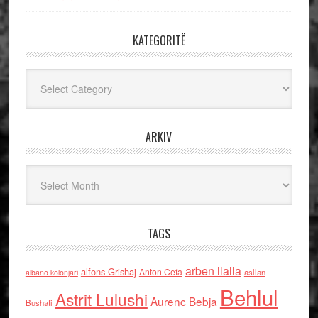
KATEGORITË
Kategoritë
ARKIV
Arkiv
TAGS
arben llalla
alfons Grishaj
Anton Cefa
asllan
albano kolonjari
Behlul
Astrit Lulushi
Aurenc Bebja
Bushati