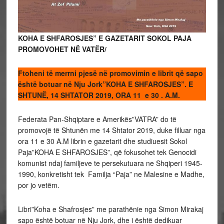
KOHA E SHFAROSJES” E GAZETARIT SOKOL PAJA
PROMOVOHET NË VATËR/
Ftoheni të merrni pjesë në promovimin e librit që sapo
është botuar në Nju Jork”KOHA E SHFAROSJES”. E
SHTUNË, 14 SHTATOR 2019, ORA 11 e 30 . A.M.
Federata Pan-Shqiptare e Amerikës”VATRA” do të
promovojë të Shtunën me 14 Shtator 2019, duke filluar nga
ora 11 e 30 A.M librin e gazetarit dhe studiuesit Sokol
Paja”KOHA E SHFAROSJES”, që fokusohet tek Genocidi
komunist ndaj familjeve te persekutuara ne Shqiperi 1945-
1990, konkretisht tek Familja “Paja” ne Malesine e Madhe,
por jo vetëm.
Libri”Koha e Shafrosjes” me parathënie nga Simon Mirakaj
sapo është botuar në Nju Jork, dhe i është dedikuar