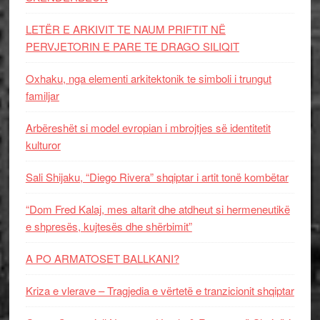
LETËR E ARKIVIT TE NAUM PRIFTIT NË
PERVJETORIN E PARE TE DRAGO SILIQIT
Oxhaku, nga elementi arkitektonik te simboli i trungut
familjar
Arbëreshët si model evropian i mbrojtjes së identitetit
kulturor
Sali Shijaku, “Diego Rivera” shqiptar i artit tonë kombëtar
“Dom Fred Kalaj, mes altarit dhe atdheut si hermeneutikë
e shpresës, kujtesës dhe shërbimit”
A PO ARMATOSET BALLKANI?
Kriza e vlerave – Tragjedia e vërtetë e tranzicionit shqiptar