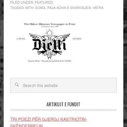
FILED UNDER:
FEATURED
TAGGED WITH:
SOKOL PAJA-KOHA E SHAROSJES- VATRA
ARTIKUJT E FUNDIT
TRI POEZI PËR GJERGJ KASTRIOTIN-
SKËNDERBEUN