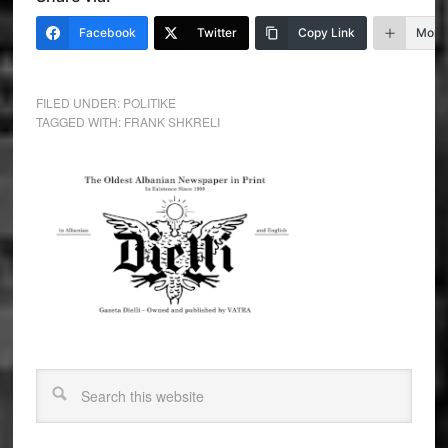
Facebook
Twitter
Copy Link
More
FILED UNDER:
POLITIKE
TAGGED WITH:
FRANK SHKRELI