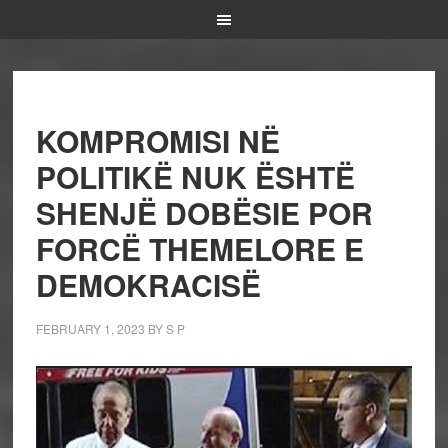
KOMPROMISI NË
POLITIKË NUK ËSHTË
SHENJË DOBËSIE POR
FORCË THEMELORE E
DEMOKRACISË
FEBRUARY 1, 2023
BY
S P