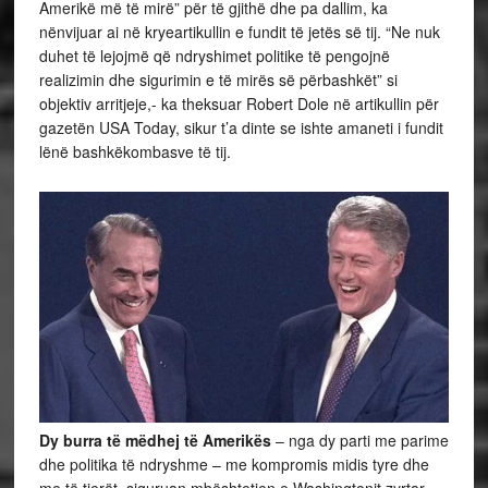
Amerikë më të mirë” për të gjithë dhe pa dallim, ka
nënvijuar ai në kryeartikullin e fundit të jetës së tij. “Ne nuk
duhet të lejojmë që ndryshimet politike të pengojnë
realizimin dhe sigurimin e të mirës së përbashkët” si
objektiv arritjeje,- ka theksuar Robert Dole në artikullin për
gazetën USA Today, sikur t’a dinte se ishte amaneti i fundit
lënë bashkëkombasve të tij.
Dy burra të mëdhej të Amerikës
– nga dy parti me parime
dhe politika të ndryshme – me kompromis midis tyre dhe
me të tjerët, siguruan mbështetjen e Washingtonit zyrtar