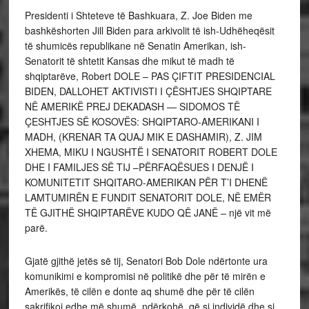
Presidenti i Shteteve të Bashkuara, Z. Joe Biden me
bashkëshorten Jill Biden para arkivolit të ish-Udhëheqësit
të shumicës republikane në Senatin Amerikan, ish-
Senatorit të shtetit Kansas dhe mikut të madh të
shqiptarëve, Robert DOLE – PAS ÇIFTIT PRESIDENCIAL
BIDEN, DALLOHET AKTIVISTI I ÇËSHTJES SHQIPTARE
NË AMERIKË PREJ DEKADASH — SIDOMOS TË
ÇESHTJES SË KOSOVËS: SHQIPTARO-AMERIKANI I
MADH, (KRENAR TA QUAJ MIK E DASHAMIR), Z. JIM
XHEMA, MIKU I NGUSHTË I SENATORIT ROBERT DOLE
DHE I FAMILJES SË TIJ –PËRFAQËSUES I DENJË I
KOMUNITETIT SHQITARO-AMERIKAN PËR T’I DHENË
LAMTUMIRËN E FUNDIT SENATORIT DOLE, NË EMËR
TË GJITHË SHQIPTARËVE KUDO QË JANË – një vit më
parë.
Gjatë gjithë jetës së tij, Senatori Bob Dole ndërtonte ura
komunikimi e kompromisi në politikë dhe për të mirën e
Amerikës, të cilën e donte aq shumë dhe për të cilën
sakrifikoi edhe më shumë, ndërkohë, që si individë dhe si