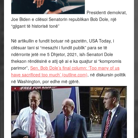
Presidenti demokrat,
Joe Biden e cilësoi Senatorin republikan Bob Dole, një
“gjigant të historisë tonë”
Në artikullin e fundit botuar në gazetën, USA Today, i
cilësuar tani si “mesazhi i fundit publik” para se të
ndërronte jetë me 5 Dhjetor, 2021, ish-Senatori Dole
thekson rëndësinë e atij që ai e ka quajtur si “kompromis
parimor”,
Sen. Bob Dole’s final column: ‘Too many of us
have sacrificed too much’ (outline.com)
, në diskursin politik
në Washington, por edhe më gjërë.