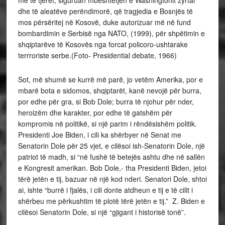
dhe të aleatëve perëndimorë, që tragjedia e Bosnjës të
mos përsëritej në Kosovë, duke autorizuar më në fund
bombardimin e Serbisë nga NATO, (1999), për shpëtimin e
shqiptarëve të Kosovës nga forcat policoro-ushtarake
terrroriste serbe.(Foto- Presidential debate, 1966)
Sot, më shumë se kurrë më parë, jo vetëm Amerika, por e
mbarë bota e sidomos, shqiptarët, kanë nevojë për burra,
por edhe për gra, si Bob Dole; burra të njohur për nder,
heroizëm dhe karakter, por edhe të gatshëm për
kompromis në politikë, si një parim i rëndësishëm politik.
Presidenti Joe Biden, i cili ka shërbyer në Senat me
Senatorin Dole për 25 vjet, e cilësoi ish-Senatorin Dole, një
patriot të madh, si “në fushë të betejës ashtu dhe në sallën
e Kongresit amerikan. Bob Dole,- tha Presidenti Biden, jetoi
tërë jetën e tij, bazuar në një kod nderi. Senatori Dole, shtoi
ai, ishte “burrë i fjalës, i cili donte atdheun e tij e të cilit i
shërbeu me përkushtim të plotë tërë jetën e tij.” Z. Biden e
cilësoi Senatorin Dole, si një “gjigant i historisë tonë”.