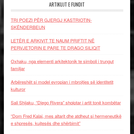
ARTIKUJT E FUNDIT
TRI POEZI PËR GJERGJ KASTRIOTIN-
SKËNDERBEUN
LETËR E ARKIVIT TE NAUM PRIFTIT NË
PERVJETORIN E PARE TE DRAGO SILIQIT
Oxhaku, nga elementi arkitektonik te simboli i trungut
familjar
Arbëreshët si model evropian i mbrojtjes së identitetit
kulturor
Sali Shijaku, “Diego Rivera” shqiptar i artit tonë kombëtar
“Dom Fred Kalaj, mes altarit dhe atdheut si hermeneutikë
e shpresës, kujtesës dhe shërbimit”