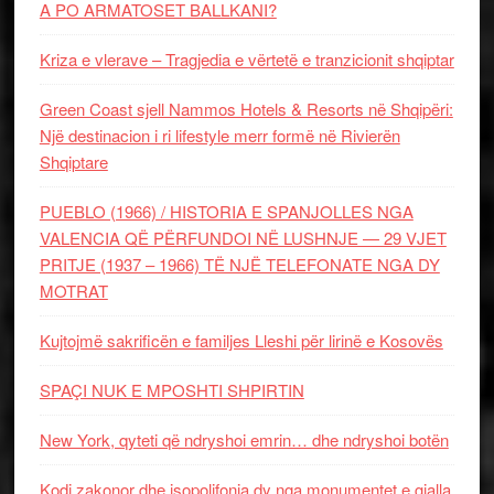
A PO ARMATOSET BALLKANI?
Kriza e vlerave – Tragjedia e vërtetë e tranzicionit shqiptar
Green Coast sjell Nammos Hotels & Resorts në Shqipëri:
Një destinacion i ri lifestyle merr formë në Rivierën
Shqiptare
PUEBLO (1966) / HISTORIA E SPANJOLLES NGA
VALENCIA QË PËRFUNDOI NË LUSHNJE — 29 VJET
PRITJE (1937 – 1966) TË NJË TELEFONATE NGA DY
MOTRAT
Kujtojmë sakrificën e familjes Lleshi për lirinë e Kosovës
SPAÇI NUK E MPOSHTI SHPIRTIN
New York, qyteti që ndryshoi emrin… dhe ndryshoi botën
Kodi zakonor dhe isopolifonia dy nga monumentet e gjalla