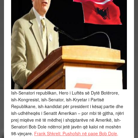
Ish-Senatori republikan, Hero i Luftës së Dytë Botërore,
ish-Kongresist, ish-Senator, ish-Kryetar i Partisë
Republikane, ish-kandidat për president i kësaj partie dhe
ish-udhëheqës i Senatit Amerikan – por mbi të gjitha, njëri
prej miqëve më të mëdhej i shqiptarëve në Amerikë, ish-
Senatori Bob Dole ndërroi jetë javën që kaloi në moshën
98-vjeçare.
Frank Shkreli: Pushofsh në paqe Bob Dole,