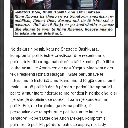
Në diskursin politik, këtu në Shtetet e Bashkuara,
kompromisi politik është praktikuar dhe respektuar si
parim, duke filluar nga baballarët e këtij kombi që në fillim
të themelimit të Amerikës: që nga Xhejms Madisoni e deri
tek Presidenti Ronald Reagan. Gjatë periudhave të
ndryshme të historisë amerikane, mund të gjënden shumë
raste, kur në politikë është përdorur parimi i kompromisit
për të arritur fitore ndërtuese me rëndësi historike dhe jo si
një shenjë dobësie ose dorëzimi para një kundërshtari
politik. Por, me largimin nga skena politike, të
personaliteteve të njohura të politikës amerikane, si
senatorët Robert Dole dhe Xhon Mëkejn, kompromisi
parimor në politikë, përdoret pak ose aspak, midis dy