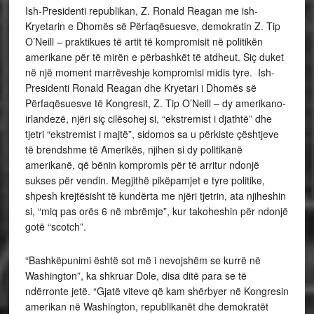
Ish-Presidenti republikan, Z. Ronald Reagan me ish-
Kryetarin e Dhomës së Përfaqësuesve, demokratin Z. Tip
O’Neill – praktikues të artit të kompromisit në politikën
amerikane për të mirën e përbashkët të atdheut. Siç duket
në një moment marrëveshje kompromisi midis tyre. Ish-
Presidenti Ronald Reagan dhe Kryetari i Dhomës së
Përfaqësuesve të Kongresit, Z. Tip O’Neill – dy amerikano-
irlandezë, njëri siç cilësohej si, “ekstremist i djathtë” dhe
tjetri “ekstremist i majtë”, sidomos sa u përkiste çështjeve
të brendshme të Amerikës, njihen si dy politikanë
amerikanë, që bënin kompromis për të arritur ndonjë
sukses për vendin. Megjithë pikëpamjet e tyre politike,
shpesh krejtësisht të kundërta me njëri tjetrin, ata njiheshin
si, “miq pas orës 6 në mbrëmje”, kur takoheshin për ndonjë
gotë “scotch”.
“Bashkëpunimi është sot më i nevojshëm se kurrë në
Washington”, ka shkruar Dole, disa ditë para se të
ndërronte jetë. “Gjatë viteve që kam shërbyer në Kongresin
amerikan në Washington, republikanët dhe demokratët