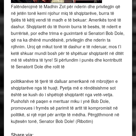
Falënderojmë të Madhin Zot për nderin dhe privilegjin që
në jetën tonë kemi njohur miq të shqiptarëve, burra të
fjalës të këtij vendi të madh e të bekuar: Amerikës tonë të
dashur. Shqiptarët do të thonin burra të besës, të nderit e
burrërisë, por edhe trima e guximtarë si Senatori Bob Dole,
që na ka dhënë mundësinë, privilegjin dhe nderin ta
njihnim. Uroj që mikut tonë të dashur e të nderuar, mos t’i
ketë shkuar mundi bosh për të shpëtuar shqiptarët në ditët
më të vështira të tyre! Si përfundim i punës dhe kontributit
të Senatorit Dole dhe rolit të
politikanëve të tjerë të dalluar amerikanë në mbrojtjen e
shqiptarëve nga të huajt. Pyetja më e rëndësishme sot
është se kush do i shpëtojë shqiptarët nga vetë-vetja.
Pushofsh në paqen e merituar miku i ynë Bob Dole,
promovues i frymës së parimit të artit të kompromisit në
politikë, si një mjet për arritje të mëdha. Përgjithmonë në
kujtesën tonë, Senator Bob Dole! (Ribotim)
Share via: