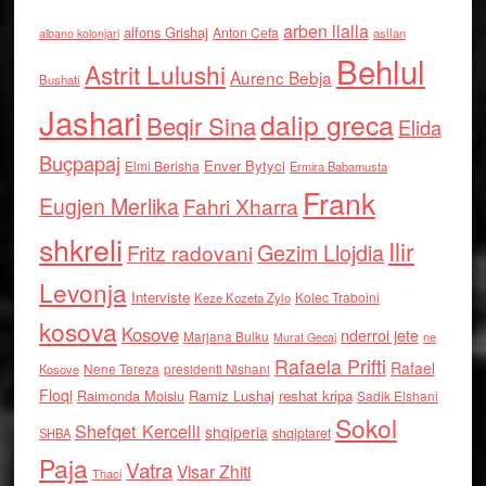
arben llalla
alfons Grishaj
Anton Cefa
asllan
albano kolonjari
Behlul
Astrit Lulushi
Aurenc Bebja
Bushati
Jashari
dalip greca
Beqir Sina
Elida
Buçpapaj
Enver Bytyci
Elmi Berisha
Ermira Babamusta
Frank
Eugjen Merlika
Fahri Xharra
shkreli
Ilir
Gezim Llojdia
Fritz radovani
Levonja
Interviste
Kolec Traboini
Keze Kozeta Zylo
kosova
Kosove
nderroi jete
Marjana Bulku
ne
Murat Gecaj
Rafaela Prifti
Rafael
Nene Tereza
Kosove
presidenti Nishani
Floqi
Raimonda Moisiu
Ramiz Lushaj
reshat kripa
Sadik Elshani
Sokol
Shefqet Kercelli
shqiperia
shqiptaret
SHBA
Paja
Vatra
Visar Zhiti
Thaci