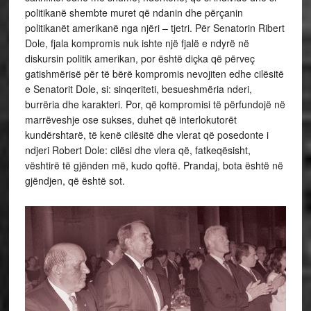
politikanë shembte muret që ndanin dhe përçanin
politikanët amerikanë nga njëri – tjetri. Për Senatorin Ribert
Dole, fjala kompromis nuk ishte një fjalë e ndyrë në
diskursin politik amerikan, por është diçka që përveç
gatishmërisë për të bërë kompromis nevojiten edhe cilësitë
e Senatorit Dole, si: sinqeriteti, besueshmëria nderi,
burrëria dhe karakteri. Por, që kompromisi të përfundojë në
marrëveshje ose sukses, duhet që interlokutorët
kundërshtarë, të kenë cilësitë dhe vlerat që posedonte i
ndjeri Robert Dole: cilësi dhe vlera që, fatkeqësisht,
vështirë të gjënden më, kudo qoftë. Prandaj, bota është në
gjëndjen, që është sot.