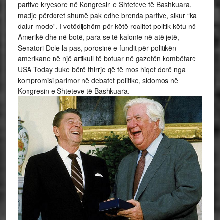
partive kryesore në Kongresin e Shteteve të Bashkuara,
madje përdoret shumë pak edhe brenda partive, sikur “ka
dalur mode”. I vetëdijshëm për këtë realitet politik këtu në
Amerikë dhe në botë, para se të kalonte në atë jetë,
Senatori Dole la pas, porosinë e fundit për politikën
amerikane në një artikull të botuar në gazetën kombëtare
USA Today duke bërë thirrje që të mos hiqet dorë nga
kompromisi parimor në debatet politike, sidomos në
Kongresin e Shteteve të Bashkuara.