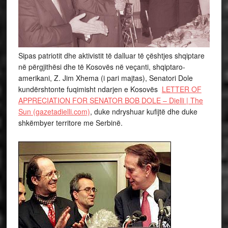
Sipas patriotit dhe aktivistit të dalluar të çështjes shqiptare
në përgjithësi dhe të Kosovës në veçanti, shqiptaro-
amerikani, Z. Jim Xhema (i pari majtas), Senatori Dole
kundërshtonte fuqimisht ndarjen e Kosovës
LETTER OF
APPRECIATION FOR SENATOR BOB DOLE – Dielli | The
Sun (gazetadielli.com)
, duke ndryshuar kufijtë dhe duke
shkëmbyer territore me Serbinë.