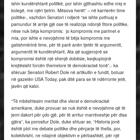
ishin kundërshtarë politikë, por ishin gjithashtu edhe miq e
kolegë, me njëri tjetrin. Mësova herët” – në karrierën time
politike-, vazhdon Senatori i ndjerë “se ishte pothuaj e
pamundur të arrije gjë ose të realizoja ndonjë fitore politike,
nëse nuk bëja kompromis: jo kompromis me parimet e
mia, por ishte e nevojshme të bëja kompromis me
gatishmërinë time, për të parë anën tjetër të argumentit,
argumentit të kundërshtarit. Ata që sugjerojnë se
kompromisi është një shenjë dobësie, keqkuptojnë
krejtësisht forcën themelore të demokracisë tonë”,- ka
shkruar Senatori Robert Dole në artikullin e fundit, botuar
në gazetën USA Today, pak ditë para se të ndërronte jetë,
javën që kaloi.
“Të mbështesim meritat dhe vlerat e demokracisë
amerikane, duke provuar se nuk është e nevojshme që të
jemi dakort për çdo gjë, për të arritur marrëveshje për disa
gjëra”, ka porositur Dole, duke shtuar se, “Historia jonë
është plot me debate politike dhe përçarje të thella, por,
kolektivisht, ne ndajmë objektivin e përbashkët, për një