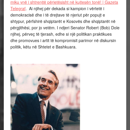
miku ynë i shtrenjtë përjetësisht në kujtesën tonë! | Gazeta
Telegraf
. Ai njihej për dekada si kampion i vërtetë i
demokracisë dhe i të drejtave të njeriut për popujt e
shtypur, përfshirë shqiptarët e Kosovës dhe shqiptarët në
përgjithësi, por jo vetëm. I ndjeri Senator Robert (Bob) Dole
njihej, përveç të tjerash, edhe si një politikan praktikues
dhe promovues i artit të kompromisit parimor në diskursin
politik, këtu në Shtetet e Bashkuara.