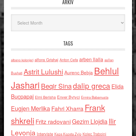
ARKIV
Arkiv
TAGS
arben llalla
alfons Grishaj
Anton Cefa
asllan
albano kolonjari
Behlul
Astrit Lulushi
Aurenc Bebja
Bushati
Jashari
dalip greca
Beqir Sina
Elida
Buçpapaj
Enver Bytyci
Elmi Berisha
Ermira Babamusta
Frank
Eugjen Merlika
Fahri Xharra
shkreli
Ilir
Gezim Llojdia
Fritz radovani
Levonja
Interviste
Kolec Traboini
Keze Kozeta Zylo