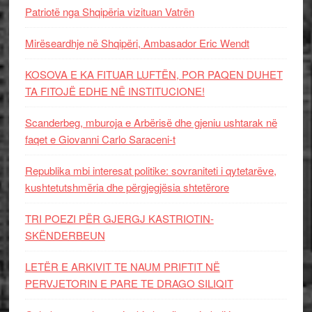
Patriotë nga Shqipëria vizituan Vatrën
Mirëseardhje në Shqipëri, Ambasador Eric Wendt
KOSOVA E KA FITUAR LUFTËN, POR PAQEN DUHET
TA FITOJË EDHE NË INSTITUCIONE!
Scanderbeg, mburoja e Arbërisë dhe gjeniu ushtarak në
faqet e Giovanni Carlo Saraceni-t
Republika mbi interesat politike: sovraniteti i qytetarëve,
kushtetutshmëria dhe përgjegjësia shtetërore
TRI POEZI PËR GJERGJ KASTRIOTIN-
SKËNDERBEUN
LETËR E ARKIVIT TE NAUM PRIFTIT NË
PERVJETORIN E PARE TE DRAGO SILIQIT