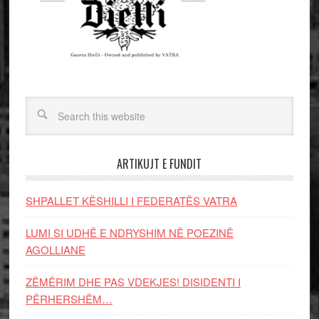
ARTIKUJT E FUNDIT
SHPALLET KËSHILLI I FEDERATËS VATRA
LUMI SI UDHË E NDRYSHIM NË POEZINË
AGOLLIANE
ZËMËRIM DHE PAS VDEKJES! DISIDENTI I
PËRHERSHËM…