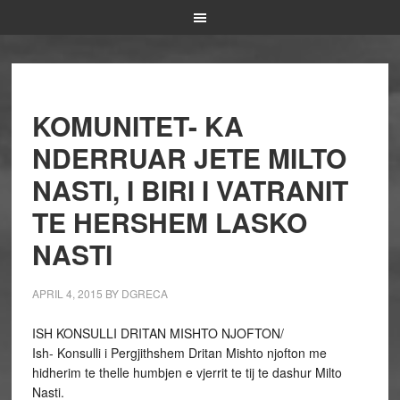
KOMUNITET- KA
NDERRUAR JETE MILTO
NASTI, I BIRI I VATRANIT
TE HERSHEM LASKO
NASTI
APRIL 4, 2015
BY
DGRECA
ISH KONSULLI DRITAN MISHTO NJOFTON/
Ish- Konsulli i Pergjithshem Dritan Mishto njofton me
hidherim te thelle humbjen e vjerrit te tij te dashur Milto
Nasti.