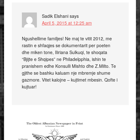
Sadik Elshani
says
April 5, 2015 at 12:25 am
Ngushellime familjes! Ne maj te vitit 2012, me
rastin e shfaqjes se dokumentarit per poeten
dhe miken tone, Iliriana Sulkuqi, te shoqata
“Bjijte e Shqipes” ne Philadelpphia, ishin te
pranishem edhe Konsulli Mishto dhe Z.Milto. Te
gjithe se bashku kaluam nje mbremje shume
gazmore. Vitet kalojne – kujtimet mbesin. Qofte i
kujtuar!