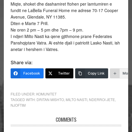
Miqte, shoket dhe dashamiret ftohen per lamtumiren e
fundit ne LaBella Funeral Home me adrese 70-17 Cooper
Avenue, Glendale, NY 11385.
Diten e Marte 7 Prill.
Ne oren 2 pm – 5 pm dhe 7pm – 9 pm.
I ndjeri Milto Nasti ka qene gjithmone prane Federates
Panshqiptare Vatra. Ai eshte djali i patriotit Lasko Nasti, ish
anetar i hershem i Vatres.
Share via:
Facebook
Twitter
Copy Link
More
FILED UNDER:
KOMUNITET
TAGGED WITH:
DRITAN MISHTO
,
MILTO NASTI
,
NDERROI JETE
,
NJOFTIM
COMMENTS