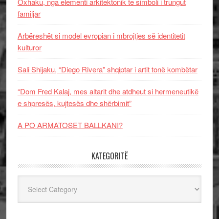
Oxhaku, nga elementi arkitektonik te simboli i trungut
familjar
Arbëreshët si model evropian i mbrojtjes së identitetit
kulturor
Sali Shijaku, “Diego Rivera” shqiptar i artit tonë kombëtar
“Dom Fred Kalaj, mes altarit dhe atdheut si hermeneutikë
e shpresës, kujtesës dhe shërbimit”
A PO ARMATOSET BALLKANI?
KATEGORITË
Kategoritë