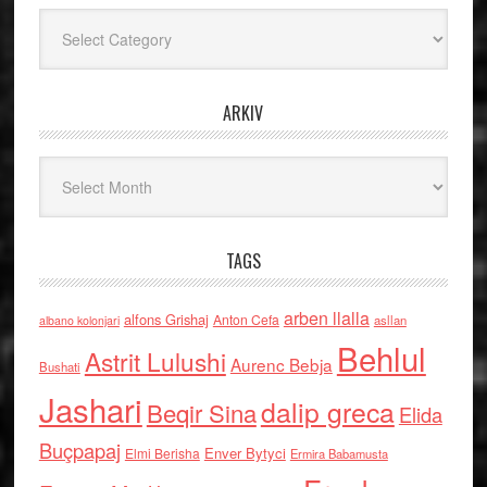
Kategoritë
ARKIV
Arkiv
TAGS
arben llalla
alfons Grishaj
Anton Cefa
asllan
albano kolonjari
Behlul
Astrit Lulushi
Aurenc Bebja
Bushati
Jashari
dalip greca
Beqir Sina
Elida
Buçpapaj
Enver Bytyci
Elmi Berisha
Ermira Babamusta