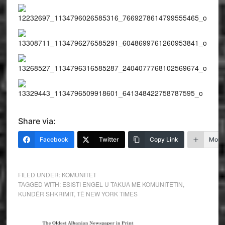
Share via:
Facebook
Twitter
Copy Link
More
FILED UNDER:
KOMUNITET
TAGGED WITH:
ESISTI ENGEL U TAKUA ME KOMUNITETIN
,
KUNDËR SHKRIMIT
,
TË NEW YORK TIMES