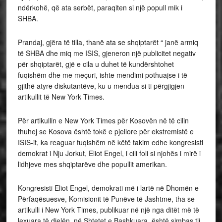
ndërkohë, që ata serbët, paraqiten si një popull mik i
SHBA.
Prandaj, gjëra të tilla, thanë ata se shqiptarët “ janë armiq
të SHBA dhe miq me ISIS, gjeneron një publicitet negativ
për shqiptarët, gjë e cila u duhet të kundërshtohet
fuqishëm dhe me meçuri, ishte mendimi pothuajse i të
gjithë atyre diskutantëve, ku u mendua si ti përgjigjen
artikullit të New York Times.
Për artikullin e New York Times për Kosovën në të cilin
thuhej se Kosova është tokë e pjellore për ekstremistë e
ISIS-it, ka reaguar fuqishëm në këtë takim edhe kongresisti
demokrat i Nju Jorkut, Eliot Engel, i cili foli si njohës i mirë i
lidhjeve mes shqiptarëve dhe popullit amerikan.
Kongresisti Eliot Engel, demokrati më i lartë në Dhomën e
Përfaqësuesve, Komisionit të Punëve të Jashtme, tha se
artikulli i New York Times, publikuar në një nga ditët më të
lexuara të dielën, në Shtetet e Bashkuara, është simbas tij,