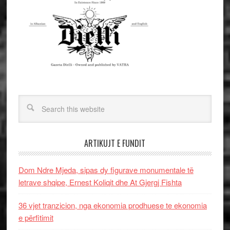
ARTIKUJT E FUNDIT
Dom Ndre Mjeda, sipas dy figurave monumentale të
letrave shqipe, Ernest Koliqit dhe At Gjergj Fishta
36 vjet tranzicion, nga ekonomia prodhuese te ekonomia
e përfitimit