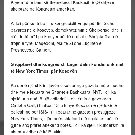
Kryetar dhe bashkë-themelues i Kaukusit të Çështjeve
shqiptare në Kongresin amerikan.
Ai foli për kontributin e kongresistit Engel për lirinë dhe
pavarësinë e Kosovës, demokratizimin e Shqipërisë, dhe si
një “‘luftëtar” i pa kursyer për të drejtat e Shqiptarëve në
trojet e tyre, Maqedoni, Mal të Zi dhe Luginën e
Preshevës,e Çamëri.
Shqiptarët dhe kongresisti Engel dalin kundër shkrimit
të New York Times, për Kosovën
Ka qenë një shkrim javën e kaluar nga gazeta më e madhe
dhe më e lexuara në Shtetet e Bashkuara, NYT, i cili ka
sjellë, me anë të një editoriali – shkrimin e gazetares
Carlotta Gall, i titulluar “Si u kthye Kosova në një tokë të
pëlleshme për ISIS-in”, i botuar në gazetën prestigjioze
New York Times, njëri ndër shkrimet më shokues, për të
gjithë shqiptarët anekënd botës, i cili ka sjellur kundërshti të
shumta edhe në këtë takim.