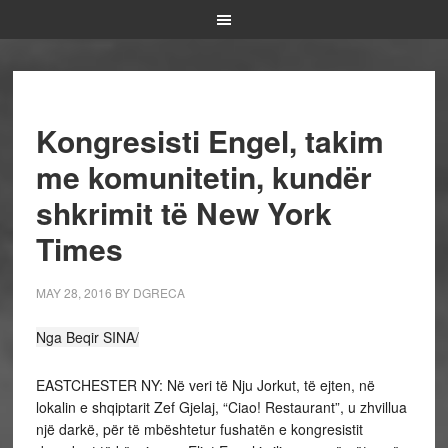
Kongresisti Engel, takim
me komunitetin, kundër
shkrimit të New York
Times
MAY 28, 2016
BY
DGRECA
Nga Beqir SINA/
EASTCHESTER NY: Në veri të Nju Jorkut, të ejten, në
lokalin e shqiptarit Zef Gjelaj, “Ciao! Restaurant”, u zhvillua
një darkë, për të mbështetur fushatën e kongresistit