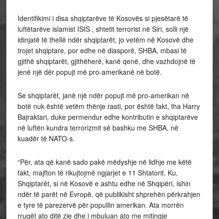
Identifikimi i disa shqiptarëve të Kosovës si pjesëtarë të
luftëtarëve islamist ISIS , shtetit terrorist në Siri, solli një
idinjatë të thellë ndër shqiptarët, jo vetëm në Kosovë dhe
trojet shqiptare, por edhe në diasporë, SHBA, mbasi të
gjithë shqiptarët, gjithëherë, kanë qenë, dhe vazhdojnë të
jenë një dër popujt më pro-amerikanë në botë.
Se shqiptarët, janë një ndër popujt më pro-amerikan në
botë nuk është vetëm thënje rasti, por është fakt, tha Harry
Bajraktari, duke permendur edhe kontributin e shqiptarëve
në luftën kundra terrorizmit së bashku me SHBA, në
kuadër të NATO-s.
“Për, ata që kanë sado pakë mëdyshje në lidhje me këtë
fakt, majfton të rikujtojmë ngjarjet e 11 Shtatorit. Ku,
Shqiptarët, si në Kosovë e ashtu edhe në Shqipëri, ishin
ndër të parët në Evropë, që publikisht shprehën përkrahjen
e tyre të parezervë për popullin amerikan. Ata morrën
rrugët ato ditë zie dhe i mbuluan ato me mitingje