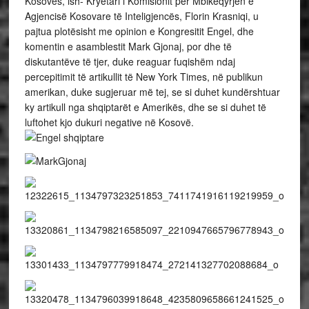
Kosovës, ish- Kryetari i Komisionit për Mbikëqyrjen e
Agjencisë Kosovare të Inteligjencës, Florin Krasniqi, u
pajtua plotësisht me opinion e Kongresitit Engel, dhe
komentin e asamblestit Mark Gjonaj, por dhe të
diskutantëve të tjer, duke reaguar fuqishëm ndaj
percepitimit të artikullit të New York Times, në publikun
amerikan, duke sugjeruar më tej, se si duhet kundërshtuar
ky artikull nga shqiptarët e Amerikës, dhe se si duhet të
luftohet kjo dukuri negative në Kosovë.