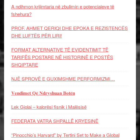
A ndihmon krijimtaria në zbulimin e potencialeve të
fshehura?
PROF. AHMET QERIQI DHE EPOKA E REZISTENCЁS
DHE LUFTЁS PЁR LIRI!
FORMAT ALTERNATIVE TË EVIDENTIMIT TË
TARIFËS POSTARE NË HISTORINË E POSTËS
SHQIPTARE
NJË SPROVË E GUXIMSHME PERFORMIZMI…
𝐕𝐞𝐧𝐝𝐢𝐦𝐞𝐭 𝐐𝐞̈ 𝐍𝐝𝐫𝐲𝐬𝐡𝐮𝐚𝐧 𝐁𝐨𝐭𝐞̈𝐧
Lek Gjolaj – kalorësi fisnik i Malësisë
FEDERATA VATRA SHPALLË KRYESINË
“Pinocchio’s Harvard” by Tertini Set to Make a Global