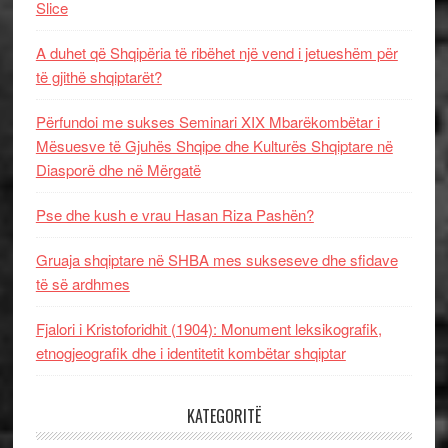
Slice
A duhet që Shqipëria të ribëhet një vend i jetueshëm për
të gjithë shqiptarët?
Përfundoi me sukses Seminari XIX Mbarëkombëtar i
Mësuesve të Gjuhës Shqipe dhe Kulturës Shqiptare në
Diasporë dhe në Mërgatë
Pse dhe kush e vrau Hasan Riza Pashën?
Gruaja shqiptare në SHBA mes sukseseve dhe sfidave
të së ardhmes
Fjalori i Kristoforidhit (1904): Monument leksikografik,
etnogjeografik dhe i identitetit kombëtar shqiptar
KATEGORITË