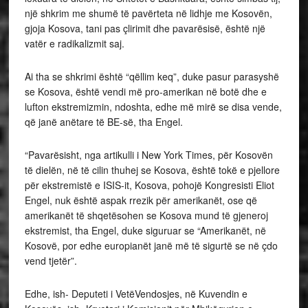
një shkrim me shumë të pavërteta në lidhje me Kosovën,
gjoja Kosova, tani pas çlirimit dhe pavarësisë, është një
vatër e radikalizmit saj.
Ai tha se shkrimi është “qëllim keq”, duke pasur parasyshë
se Kosova, është vendi më pro-amerikan në botë dhe e
lufton ekstremizmin, ndoshta, edhe më mirë se disa vende,
që janë anëtare të BE-së, tha Engel.
“Pavarësisht, nga artikulli i New York Times, për Kosovën
të dielën, në të cilin thuhej se Kosova, është tokë e pjellore
për ekstremistë e ISIS-it, Kosova, pohojë Kongresisti Eliot
Engel, nuk është aspak rrezik për amerikanët, ose që
amerikanët të shqetësohen se Kosova mund të gjeneroj
ekstremist, tha Engel, duke siguruar se “Amerikanët, në
Kosovë, por edhe europianët janë më të sigurtë se në çdo
vend tjetër”.
Edhe, ish- Deputeti i VetëVendosjes, në Kuvendin e