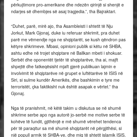
përkujtimore pro-amerikane dhe ndezën qirinjë si shenjë e
ndarjes së dhembjes së asaj tragjedia.”, tha Bajraktari.
“Duhet, parë, mirë ajo, tha Asambleisti i shtetit të Nju
Jorkut, Mark Gjonaj, duke iu referuar shkrimit, pra duhet
parë me vëmendje nga ne shqiptarët, se kush qëndron pas
këtyre shkrimeve. Mbasi, opinioni publik si këtu në SHBA,
ashtu edhe në trojet shqiptare në Ballkan mbeti i shokuar.
Serbët dhe oponentët tjetër të shqiptarëve, tha ai, majft
shpejtë dhe fatkeqësisht mjaft gjerë publikuan lajmin e
involvimit të shqiptarëve në grupet e luftëtarëve të ISIS në
Siri, si sulme kundër Amerikës, dhe bashkimin e tyre me
terroristët, çka faktikisht nuk është asapak e vërtet.” tha
Gjonaj.
Nga të pranishmit, në këtë takim u diskutua se në shumë
shkrime serbe apo nga autorë jo-serbë me motive serbe të
kohëve të fundit, gjithënjë e më shumë vërehet tendenca
për të paraqitur sa më shumë shqiptarët në përgjithësi, si
një popull armik të SHBA-ve, dhe miq të shtetit islamik ISIS,