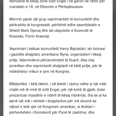
demokrat të kësaj zone Eliot Engel i cili garon në nëtor për
mandatin e 18, në Dhomën e Përfaqësuesve.
Merrnin pjesë një grup veprimtarësh të komunitetit dhe
përkrahës të kongresistit, përfshirë edhe asambleistin e
Shtetit Mark Gjonaj dhe ish-deputetin e Kuvendit të
Kosovës, Florin Krasniqi.
Veprimtari i dalluar komunitetit Harry Bajraktari, ish botuesi
i gazetës shqiptaro amerikane Illyria, organizatori i kësaj
pritje, faleminderoi përzemërsisht të ftuarit, disa miq
amerikan dhe veprimtarët shqiptarë në këtë pritje, për të
mbështetur mikun e tyre në Kongres.
Mikëpritësi, i këtij takimi, i cili është i njohur edhe si një ndër
miqtë më të mirë të zotit Engel, për një kohë të gjatë, duke
prezantuar mysafirin e nderit të kësaj mbrëmje, tha se ai ka
qenë një mik i vërtetë i shqiptarëve për më shumë se
njëzet e tetë vjet në Kongresin amerikan, si Anëtari i
përherëshëm i Komisionit për Punë të Jashtme, dhe