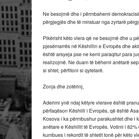
Ne besojmë dhe i përmbahemi demokracisë: v
përgjegjës dhe të miratuar nga zyrtarë përgj
Pikërisht këto vlera që ne besojmë dhe u p
pjesëmarrës në Këshillin e Evropës dhe aktu
është arsyeja pse ne kemi paraqitur para jush
realizojmë. Ne duam të bëhemi anëtarë seps
si shtet, përfitoni si qytetarë.
Zonja dhe zotërinj,
Aderimi ynë ndaj këtyre vlerave është pranu
përfaqëson Këshilli i Evropës, që është Asam
Kosova i ka përmbushur parakushtet dhe i ka 
anëtare e Këshillit të Evropës. Votimi i 82
kumbues i rekordit të shtetit tonë për këto vl