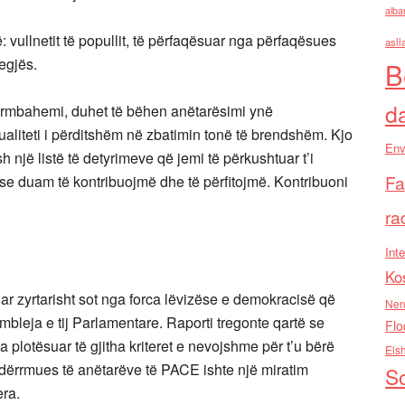
alba
ullnetit të popullit, të përfaqësuar nga përfaqësues
asll
egjës.
B
d
ërmbahemi, duhet të bëhen anëtarësimi ynë
aliteti i përditshëm në zbatimin tonë të brendshëm. Kjo
Env
 një listë të detyrimeve që jemi të përkushtuar t’i
Fa
e duam të kontribuojmë dhe të përfitojmë. Kontribuoni
ra
Inte
Ko
ar zyrtarisht sot nga forca lëvizëse e demokracisë që
Nen
bleja e tij Parlamentare. Raporti tregonte qartë se
Flo
plotësuar të gjitha kriteret e nevojshme për t’u bërë
Els
% dërrmues të anëtarëve të PACE ishte një miratim
So
era.