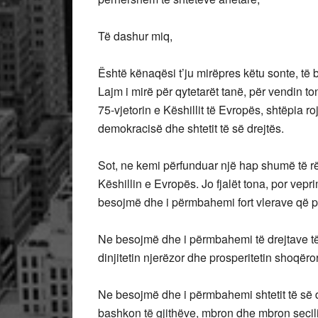
Të dashur miq,
Është kënaqësi t’ju mirëpres këtu sonte, të 
Lajm i mirë për qytetarët tanë, për vendin to
75-vjetorin e Këshillit të Evropës, shtëpia ro
demokracisë dhe shtetit të së drejtës.
Sot, ne kemi përfunduar një hap shumë të r
Këshillin e Evropës. Jo fjalët tona, por vepri
besojmë dhe i përmbahemi fort vlerave që p
Ne besojmë dhe i përmbahemi të drejtave të n
dinjitetin njerëzor dhe prosperitetin shoqëror
Ne besojmë dhe i përmbahemi shtetit të së dr
bashkon të gjithëve, mbron dhe mbron secilin m