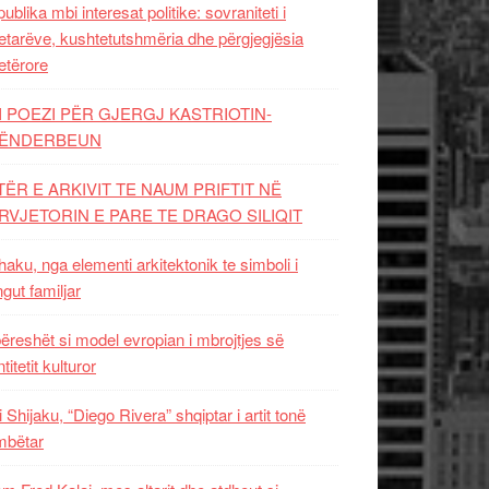
ublika mbi interesat politike: sovraniteti i
etarëve, kushtetutshmëria dhe përgjegjësia
etërore
I POEZI PËR GJERGJ KASTRIOTIN-
ËNDERBEUN
TËR E ARKIVIT TE NAUM PRIFTIT NË
RVJETORIN E PARE TE DRAGO SILIQIT
aku, nga elementi arkitektonik te simboli i
ngut familjar
ëreshët si model evropian i mbrojtjes së
titetit kulturor
i Shijaku, “Diego Rivera” shqiptar i artit tonë
mbëtar