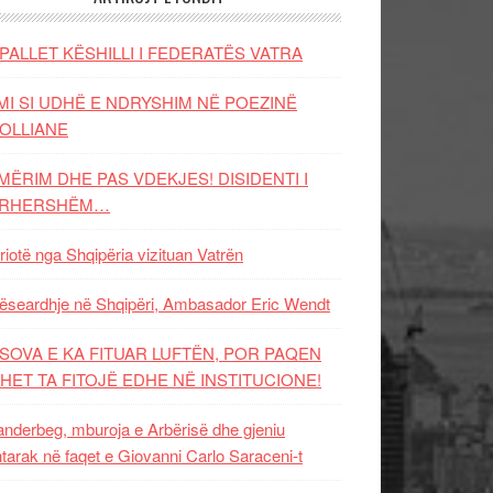
PALLET KËSHILLI I FEDERATËS VATRA
MI SI UDHË E NDRYSHIM NË POEZINË
OLLIANE
MËRIM DHE PAS VDEKJES! DISIDENTI I
ËRHERSHËM…
riotë nga Shqipëria vizituan Vatrën
ëseardhje në Shqipëri, Ambasador Eric Wendt
SOVA E KA FITUAR LUFTËN, POR PAQEN
HET TA FITOJË EDHE NË INSTITUCIONE!
nderbeg, mburoja e Arbërisë dhe gjeniu
tarak në faqet e Giovanni Carlo Saraceni-t