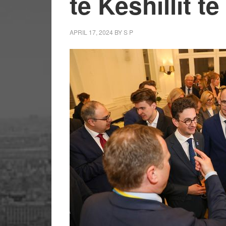
të Këshillit t
APRIL 17, 2024
BY
S P