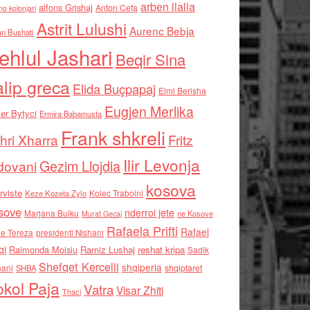
arben llalla
alfons Grishaj
Anton Cefa
no kolonjari
Astrit Lulushi
Aurenc Bebja
an Bushati
ehlul Jashari
Beqir Sina
alip greca
Elida Buçpapaj
Elmi Berisha
Eugjen Merlika
er Bytyci
Ermira Babamusta
Frank shkreli
hri Xharra
Fritz
Ilir Levonja
Gezim Llojdia
dovani
kosova
rviste
Kolec Traboini
Keze Kozeta Zylo
sove
nderroi jete
Marjana Bulku
ne Kosove
Murat Gecaj
Rafaela Prifti
Rafael
e Tereza
presidenti Nishani
qi
Raimonda Moisiu
Ramiz Lushaj
reshat kripa
Sadik
Shefqet Kercelli
shqiperia
hani
shqiptaret
SHBA
kol Paja
Vatra
Visar Zhiti
Thaci