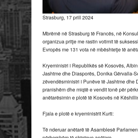
Strasburg, 17 prill 2024
Mbrëmë në Strasburg të Francës, në Konsull
organizua pritje me rastin votimit të sukse
Evropës me 131 vota në mbështetje të anët
Kryeministri i Republikës së Kosovës, Albin
Jashtme dhe Diasporës, Donika Gërvalla-S
zëvendësministri i Punëve të Jashtme dhe D
pranishëm dhe miqtë e vendit tonë për përk
anëtarësimin e plotë të Kosovës në Këshilli
Fjala e plotë e kryeministrit Kurti:
Të nderuar anëtarë të Asamblesë Parlamenta
përhershëm të shteteve anëtare,