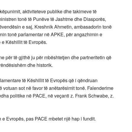
këpunimit, aktiviteteve publike dhe takimeve të
ministren tonë të Punëve të Jashtme dhe Diasporës,
zëvendësin e saj, Kreshnik Ahmetin, ambasadorin tonë
onin tonë parlamentar në APKE, për angazhimin e
e Këshillit të Evropës.
e për të gjithë ju për mbështetjen dhe partneritetin që
 rëndësishëm dhe historik.
amentare të Këshillit të Evropës që i qëndruan
 votuan sot në favor të anëtarësimit tonë. Falenderime
ëdha politike në PACE, në veçanti z. Frank Schwabe, z.
in e Evropës, pas PACE mbetet një hap i fundit.