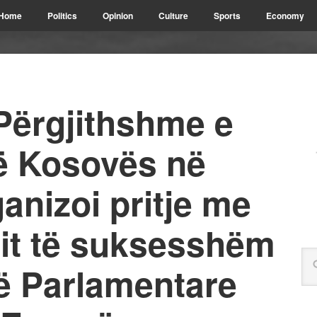
Home
Politics
Opinion
Culture
Sports
Economy
Përgjithshme e
ë Kosovës në
anizoi pritje me
mit të suksesshëm
 Parlamentare