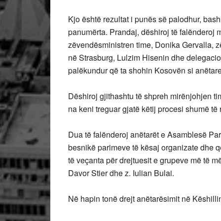
Kjo është rezultat i punës së palodhur, bash
panumërta. Prandaj, dëshiroj të falënderoj 
zëvendësministren time, Donika Gervalla, 
në Strasburg, Lulzim Hisenin dhe delegaci
palëkundur që ta shohin Kosovën si anëtare 
Dëshiroj gjithashtu të shpreh mirënjohjen tim
na keni treguar gjatë këtij procesi shumë të
Dua të falënderoj anëtarët e Asamblesë Parl
besnikë parimeve të kësaj organizate dhe që
të veçanta për drejtuesit e grupeve më të m
Davor Stier dhe z. Iulian Bulai.
Në hapin tonë drejt anëtarësimit në Këshill