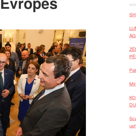
ë Evropës
SH
LU
AG
ZË
P
Pat
Mir
KO
DU
Sca
ush