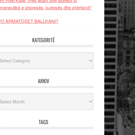
m Fred Kalaj, mes altarit dhe atdheut si
meneutikë e shpresës, kujtesës dhe shërbimit”
PO ARMATOSET BALLKANI?
KATEGORITË
egoritë
ARKIV
iv
TAGS