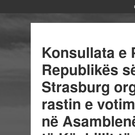
Konsullata e 
Republikës s
Strasburg org
rastin e voti
në Asamblenë