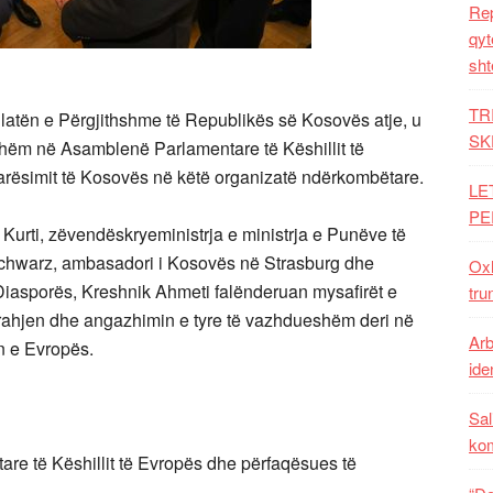
Rep
qyt
sht
TR
atën e Përgjithshme të Republikës së Kosovës atje, u
SK
sshëm në Asamblenë Parlamentare të Këshillit të
arësimit të Kosovës në këtë organizatë ndërkombëtare.
LE
PE
 Kurti, zëvendëskryeministrja e ministrja e Punëve të
chwarz, ambasadori i Kosovës në Strasburg dhe
Oxh
iasporës, Kreshnik Ahmeti falënderuan mysafirët e
tru
rahjen dhe angazhimin e tyre të vazhdueshëm deri në
Arb
n e Evropës.
iden
Sal
ko
re të Këshillit të Evropës dhe përfaqësues të