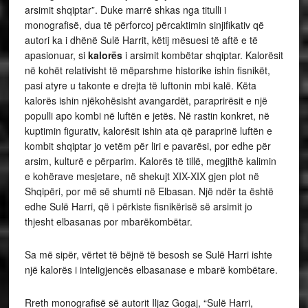
arsimit shqiptar”. Duke marrë shkas nga titulli i
monografisë, dua të përforcoj përcaktimin sinjifikativ që
autori ka i dhënë Sulë Harrit, këtij mësuesi të aftë e të
apasionuar, si
kalorës
i arsimit kombëtar shqiptar. Kalorësit
në kohët relativisht të mëparshme historike ishin fisnikët,
pasi atyre u takonte e drejta të luftonin mbi kalë. Këta
kalorës ishin njëkohësisht avangardët, paraprirësit e një
populli apo kombi në luftën e jetës. Në rastin konkret, në
kuptimin figurativ, kalorësit ishin ata që paraprinë luftën e
kombit shqiptar jo vetëm për liri e pavarësi, por edhe për
arsim, kulturë e përparim. Kalorës të tillë, megjithë kalimin
e kohërave mesjetare, në shekujt XIX-XIX gjen plot në
Shqipëri, por më së shumti në Elbasan. Një ndër ta është
edhe Sulë Harri, që i përkiste fisnikërisë së arsimit jo
thjesht elbasanas por mbarëkombëtar.
Sa më sipër, vërtet të bëjnë të besosh se Sulë Harri ishte
një kalorës i inteligjencës elbasanase e mbarë kombëtare.
Rreth
monografisë së autorit Iljaz Gogaj, “Sulë Harri,