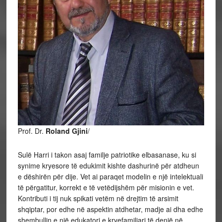
Prof. Dr.
Roland Gjini
/
Sulë Harri i takon asaj familje patriotike elbasanase, ku si
synime kryesore të edukimit kishte dashurinë për atdheun
e dëshirën për dije. Vet ai paraqet modelin e një intelektuali
të përgatitur, korrekt e të vetëdijshëm për misionin e vet.
Kontributi i tij nuk spikati vetëm në drejtim të arsimit
shqiptar, por edhe në aspektin atdhetar, madje ai dha edhe
shembullin e një edukatori e kryefamiljari të denjë në