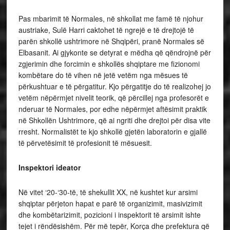
Pas mbarimit të Normales, në shkollat me famë të njohur
austriake, Sulë Harri caktohet të ngrejë e të drejtojë të
parën shkollë ushtrimore në Shqipëri, pranë Normales së
Elbasanit. Ai gjykonte se detyrat e mëdha që qëndrojnë për
zgjerimin dhe forcimin e shkollës shqiptare me fizionomi
kombëtare do të vihen në jetë vetëm nga mësues të
përkushtuar e të përgatitur. Kjo përgatitje do të realizohej jo
vetëm nëpërmjet nivelit teorik, që përcillej nga profesorët e
nderuar të Normales, por edhe nëpërmjet aftësimit praktik
në Shkollën Ushtrimore, që ai ngriti dhe drejtoi për disa vite
rresht. Normalistët te kjo shkollë gjetën laboratorin e gjallë
të përvetësimit të profesionit të mësuesit.
Inspektori ideator
Në vitet ‘20-‘30-të, të shekullit XX, në kushtet kur arsimi
shqiptar përjeton hapat e parë të organizimit, masivizimit
dhe kombëtarizimit, pozicioni i inspektorit të arsimit ishte
tejet i rëndësishëm. Për më tepër, Korça dhe prefektura që