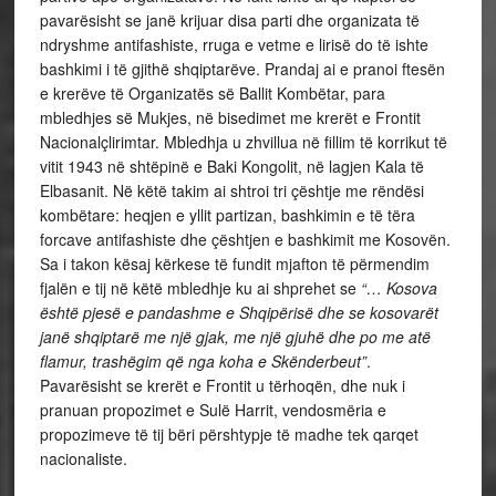
pavarësisht se janë krijuar disa parti dhe organizata të
ndryshme antifashiste, rruga e vetme e lirisë do të ishte
bashkimi i të gjithë shqiptarëve. Prandaj ai e pranoi ftesën
e krerëve të Organizatës së Ballit Kombëtar, para
mbledhjes së Mukjes, në bisedimet me krerët e Frontit
Nacionalçlirimtar. Mbledhja u zhvillua në fillim të korrikut të
vitit 1943 në shtëpinë e Baki Kongolit, në lagjen Kala të
Elbasanit. Në këtë takim ai shtroi tri çështje me rëndësi
kombëtare: heqjen e yllit partizan, bashkimin e të tëra
forcave antifashiste dhe çështjen e bashkimit me Kosovën.
Sa i takon kësaj kërkese të fundit mjafton të përmendim
fjalën e tij në këtë mbledhje ku ai shprehet se
“… Kosova
është pjesë e pandashme e Shqipërisë dhe se kosovarët
janë shqiptarë me një gjak, me një gjuhë dhe po me atë
flamur, trashëgim që nga koha e Skënderbeut”
.
Pavarësisht se krerët e Frontit u tërhoqën, dhe nuk i
pranuan propozimet e Sulë Harrit, vendosmëria e
propozimeve të tij bëri përshtypje të madhe tek qarqet
nacionaliste.