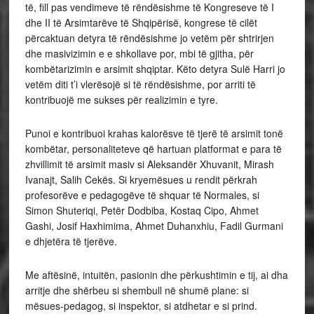
të, fill pas vendimeve të rëndësishme të Kongreseve të I
dhe II të Arsimtarëve të Shqipërisë, kongrese të cilët
përcaktuan detyra të rëndësishme jo vetëm për shtrirjen
dhe masivizimin e e shkollave por, mbi të gjitha, për
kombëtarizimin e arsimit shqiptar. Këto detyra Sulë Harri jo
vetëm diti t’i vlerësojë si të rëndësishme, por arriti të
kontribuojë me sukses për realizimin e tyre.
Punoi e kontribuoi krahas kalorësve të tjerë të arsimit tonë
kombëtar, personaliteteve që hartuan platformat e para të
zhvillimit të arsimit masiv si Aleksandër Xhuvanit, Mirash
Ivanajt, Salih Cekës. Si kryemësues u rendit përkrah
profesorëve e pedagogëve të shquar të Normales, si
Simon Shuteriqi, Petër Dodbiba, Kostaq Cipo, Ahmet
Gashi, Josif Haxhimima, Ahmet Duhanxhiu, Fadil Gurmani
e dhjetëra të tjerëve.
Me aftësinë, intuitën, pasionin dhe përkushtimin e tij, ai dha
arritje dhe shërbeu si shembull në shumë plane: si
mësues-pedagog, si inspektor, si atdhetar e si prind.