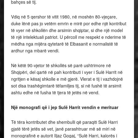
bahçes së tij.
Vdiq në 5 qershor të vitit 1980, në moshën 80-vjeçare,
duke lënë pas jo vetëm emrin e mirë por edhe një kontribut
të vyer në shkollën dhe arsimin shqiptar, si dhe një model
të një intelektuali patriot. U përcoll me respekt e nderime të
mëdha nga mijëra qytetarë të Elbasanit e normalistë të
ardhur nga mbarë vendi.
Në këtë 90-vjetor të shkollës së parë ushtrimore në
Shqipëri, del qartë në pah kontributi i vyer i Sulë Harrit në
ngritjen e kësaj shkolle e më gjerë. Vlerat e tij i vazhdojnë
sot disa trashëgimtarë tëfamiljes tij, si në fushë të arsimit
ashtu edhe në fusha të tjera të jetës në vend.
Një monografi që i jep Sulë Harrit vendin e merituar
Të tëra kontributet dhe shembulli që paraqiti Sulë Harri
gjatë tërë jetës së vet, janë parashtruar më së miri në
monografinë e autorit Iljaz Gogaj, “Sulë Harri, kalorës i