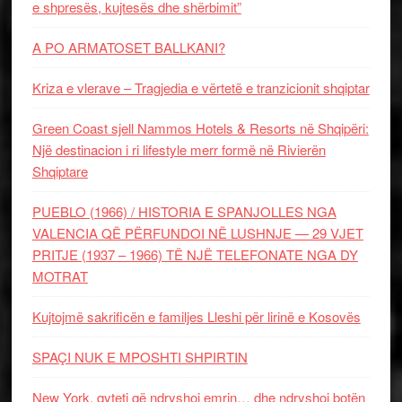
e shpresës, kujtesës dhe shërbimit”
A PO ARMATOSET BALLKANI?
Kriza e vlerave – Tragjedia e vërtetë e tranzicionit shqiptar
Green Coast sjell Nammos Hotels & Resorts në Shqipëri:
Një destinacion i ri lifestyle merr formë në Rivierën
Shqiptare
PUEBLO (1966) / HISTORIA E SPANJOLLES NGA
VALENCIA QË PËRFUNDOI NË LUSHNJE — 29 VJET
PRITJE (1937 – 1966) TË NJË TELEFONATE NGA DY
MOTRAT
Kujtojmë sakrificën e familjes Lleshi për lirinë e Kosovës
SPAÇI NUK E MPOSHTI SHPIRTIN
New York, qyteti që ndryshoi emrin… dhe ndryshoi botën