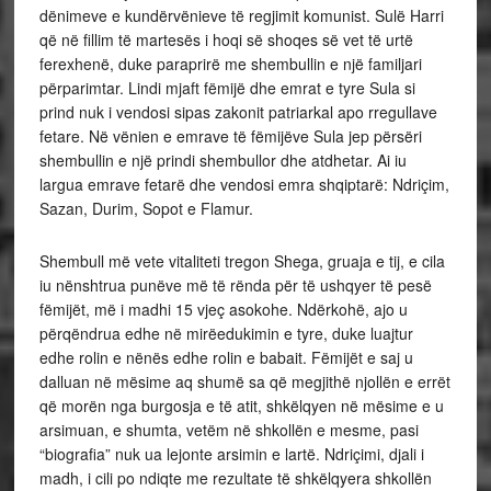
dënimeve e kundërvënieve të regjimit komunist. Sulë Harri
që në fillim të martesës i hoqi së shoqes së vet të urtë
ferexhenë, duke paraprirë me shembullin e një familjari
përparimtar. Lindi mjaft fëmijë dhe emrat e tyre Sula si
prind nuk i vendosi sipas zakonit patriarkal apo rregullave
fetare. Në vënien e emrave të fëmijëve Sula jep përsëri
shembullin e një prindi shembullor dhe atdhetar. Ai iu
largua emrave fetarë dhe vendosi emra shqiptarë: Ndriçim,
Sazan, Durim, Sopot e Flamur.
Shembull më vete vitaliteti tregon Shega, gruaja e tij, e cila
iu nënshtrua punëve më të rënda për të ushqyer të pesë
fëmijët, më i madhi 15 vjeç asokohe. Ndërkohë, ajo u
përqëndrua edhe në mirëedukimin e tyre, duke luajtur
edhe rolin e nënës edhe rolin e babait. Fëmijët e saj u
dalluan në mësime aq shumë sa që megjithë njollën e errët
që morën nga burgosja e të atit, shkëlqyen në mësime e u
arsimuan, e shumta, vetëm në shkollën e mesme, pasi
“biografia” nuk ua lejonte arsimin e lartë. Ndriçimi, djali i
madh, i cili po ndiqte me rezultate të shkëlqyera shkollën