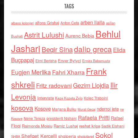
TAGS
arben llalla
alfons Grishaj
Anton Cefa
asllan
albano kolonjari
Behlul
Astrit Lulushi
Aurenc Bebja
Bushati
Jashari
dalip greca
Beqir Sina
Elida
Buçpapaj
Enver Bytyci
Elmi Berisha
Ermira Babamusta
Frank
Eugjen Merlika
Fahri Xharra
shkreli
Ilir
Gezim Llojdia
Fritz radovani
Levonja
Interviste
Kolec Traboini
Keze Kozeta Zylo
kosova
Kosove
nderroi jete
Marjana Bulku
ne
Murat Gecaj
Rafaela Prifti
Rafael
Nene Tereza
Kosove
presidenti Nishani
Floqi
Raimonda Moisiu
Ramiz Lushaj
reshat kripa
Sadik Elshani
Sokol
Shefqet Kercelli
shqiperia
shqiptaret
SHBA