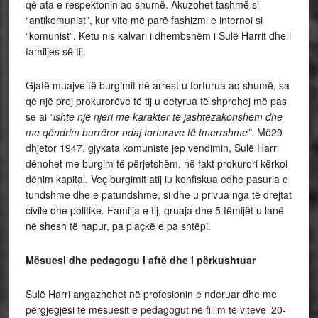
që ata e respektonin aq shumë. Akuzohet tashmë si
“antikomunist”, kur vite më parë fashizmi e internoi si
“komunist”. Këtu nis kalvari i dhembshëm i Sulë Harrit dhe i
familjes së tij.
Gjatë muajve të burgimit në arrest u torturua aq shumë, sa
që një prej prokurorëve të tij u detyrua të shprehej më pas
se ai
“ishte një njeri me karakter të jashtëzakonshëm dhe
me qëndrim burrëror ndaj torturave të tmerrshme”
. Më29
dhjetor 1947, gjykata komuniste jep vendimin, Sulë Harri
dënohet me burgim të përjetshëm, në fakt prokurori kërkoi
dënim kapital. Veç burgimit atij iu konfiskua edhe pasuria e
tundshme dhe e patundshme, si dhe u privua nga të drejtat
civile dhe politike. Familja e tij, gruaja dhe 5 fëmijët u lanë
në shesh të hapur, pa plaçkë e pa shtëpi.
Mësuesi dhe pedagogu i aftë dhe i përkushtuar
Sulë Harri angazhohet në profesionin e nderuar dhe me
përgjegjësi të mësuesit e pedagogut në fillim të viteve ’20-