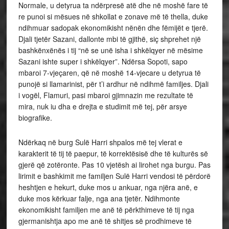
Normale, u detyrua ta ndërpresë atë dhe në moshë fare të
re punoi si mësues në shkollat e zonave më të thella, duke
ndihmuar sadopak ekonomikisht nënën dhe fëmijët e tjerë.
Djali tjetër Sazani, dallonte mbi të gjithë, siç shprehet një
bashkënxënës i tij “në se unë isha i shkëlqyer në mësime
Sazani ishte super i shkëlqyer”. Ndërsa Sopoti, sapo
mbaroi 7-vjeçaren, që në moshë 14-vjecare u detyrua të
punojë si llamarinist, për t’i ardhur në ndihmë familjes. Djali
i vogël, Flamuri, pasi mbaroi gjimnazin me rezultate të
mira, nuk iu dha e drejta e studimit më tej, për arsye
biografike.
Ndërkaq në burg Sulë Harri shpalos më tej vlerat e
karakterit të tij të paepur, të korrektësisë dhe të kulturës së
gjerë që zotëronte. Pas 10 vjetësh ai lirohet nga burgu. Pas
lirimit e bashkimit me familjen Sulë Harri vendosi të përdorë
heshtjen e hekurt, duke mos u ankuar, nga njëra anë, e
duke mos kërkuar falje, nga ana tjetër. Ndihmonte
ekonomikisht familjen me anë të përkthimeve të tij nga
gjermanishtja apo me anë të shitjes së prodhimeve të