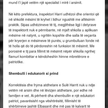
mund t’i japë vetëm një specialist i mirë i arsimit.
Në këto prefektura, inspektori Harri udhëzoi dhe orientoi që
në shkollë mësimi të kryhet i lidhur ngushtë me aftësimin
praktik. Sipas udhëzimeve të tij, megjithëse ligji i detyrave
të inspektorit nuk e përmbante, në mjaft shkolla u aplikuan
mësime në natyrë, u ngritën kopshte dhe salla të veçanta
për kryerjen e mësimeve të punës, u grumbulluan fonde në
të holla që do të përdoreshin në funksion të mësimit. Me
porosinë e tij para fillimit të mësimit nëpër shkolla ngrihej
flamuri kombëtar e këndoheshin himne mbretërore e
patriotike.
Shembulli i edukatorit si prind
Korrektësia dhe fryma atdhetare e Sulë Harrit nuk u ndje
vetëm në arsim dhe në lëvizjen atdhetare, por edhe në
familjen e vet. Ai përherë dha shembullin e një edukatori
patriot, pavarësisht nga vështirësitë, fillimisht të
shërbimeve jashtë Elbasanit dhe më pas të kalvarit të