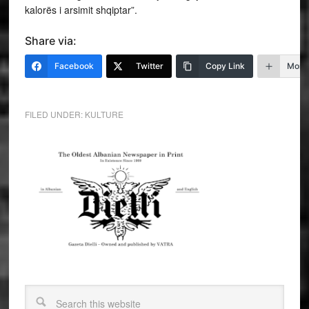
kalorës i arsimit shqiptar”.
Share via:
Facebook
Twitter
Copy Link
More
FILED UNDER:
KULTURE