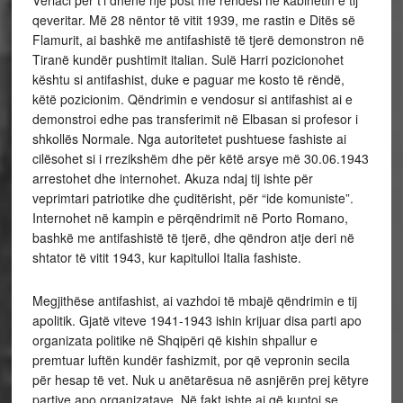
Vërlaci për t’i dhënë një post me rëndësi në kabinetin e tij
qeveritar. Më 28 nëntor të vitit 1939, me rastin e Ditës së
Flamurit, ai bashkë me antifashistë të tjerë demonstron në
Tiranë kundër pushtimit italian. Sulë Harri pozicionohet
kështu si antifashist, duke e paguar me kosto të rëndë,
këtë pozicionim. Qëndrimin e vendosur si antifashist ai e
demonstroi edhe pas transferimit në Elbasan si profesor i
shkollës Normale. Nga autoritetet pushtuese fashiste ai
cilësohet si i rrezikshëm dhe për këtë arsye më 30.06.1943
arrestohet dhe internohet. Akuza ndaj tij ishte për
veprimtari patriotike dhe çuditërisht, për “ide komuniste”.
Internohet në kampin e përqëndrimit në Porto Romano,
bashkë me antifashistë të tjerë, dhe qëndron atje deri në
shtator të vitit 1943, kur kapitulloi Italia fashiste.
Megjithëse antifashist, ai vazhdoi të mbajë qëndrimin e tij
apolitik. Gjatë viteve 1941-1943 ishin krijuar disa parti apo
organizata politike në Shqipëri që kishin shpallur e
premtuar luftën kundër fashizmit, por që vepronin secila
për hesap të vet. Nuk u anëtarësua në asnjërën prej këtyre
partive apo organizatave. Në fakt ishte ai që kuptoi se