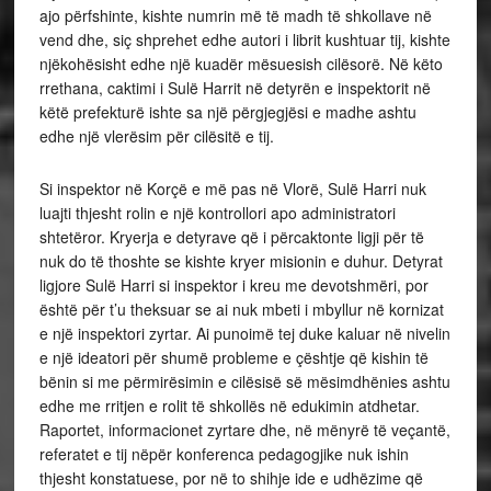
ajo përfshinte, kishte numrin më të madh të shkollave në
vend dhe, siç shprehet edhe autori i librit kushtuar tij, kishte
njëkohësisht edhe një kuadër mësuesish cilësorë. Në këto
rrethana, caktimi i Sulë Harrit në detyrën e inspektorit në
këtë prefekturë ishte sa një përgjegjësi e madhe ashtu
edhe një vlerësim për cilësitë e tij.
Si inspektor në Korçë e më pas në Vlorë, Sulë Harri nuk
luajti thjesht rolin e një kontrollori apo administratori
shtetëror. Kryerja e detyrave që i përcaktonte ligji për të
nuk do të thoshte se kishte kryer misionin e duhur. Detyrat
ligjore Sulë Harri si inspektor i kreu me devotshmëri, por
është për t’u theksuar se ai nuk mbeti i mbyllur në kornizat
e një inspektori zyrtar. Ai punoimë tej duke kaluar në nivelin
e një ideatori për shumë probleme e çështje që kishin të
bënin si me përmirësimin e cilësisë së mësimdhënies ashtu
edhe me rritjen e rolit të shkollës në edukimin atdhetar.
Raportet, informacionet zyrtare dhe, në mënyrë të veçantë,
referatet e tij nëpër konferenca pedagogjike nuk ishin
thjesht konstatuese, por në to shihje ide e udhëzime që