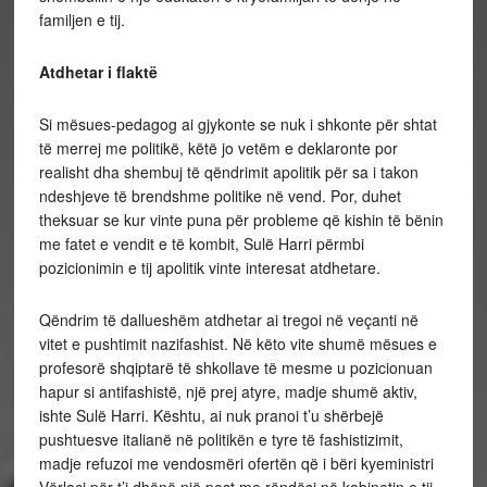
familjen e tij.
Atdhetar i flaktë
Si mësues-pedagog ai gjykonte se nuk i shkonte për shtat
të merrej me politikë, këtë jo vetëm e deklaronte por
realisht dha shembuj të qëndrimit apolitik për sa i takon
ndeshjeve të brendshme politike në vend. Por, duhet
theksuar se kur vinte puna për probleme që kishin të bënin
me fatet e vendit e të kombit, Sulë Harri përmbi
pozicionimin e tij apolitik vinte interesat atdhetare.
Qëndrim të dallueshëm atdhetar ai tregoi në veçanti në
vitet e pushtimit nazifashist. Në këto vite shumë mësues e
profesorë shqiptarë të shkollave të mesme u pozicionuan
hapur si antifashistë, një prej atyre, madje shumë aktiv,
ishte Sulë Harri. Kështu, ai nuk pranoi t’u shërbejë
pushtuesve italianë në politikën e tyre të fashistizimit,
madje refuzoi me vendosmëri ofertën që i bëri kyeministri