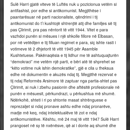
Sulë Harri gjatë viteve të Luftës nuk u pozicionua vetëm si
antifashist, por edhe si antikomunist. Megjithëse i
paantarësuar në parti nacionaliste, qëndrimi i tij
antikomunist do t’i kushtojë shtrenjtë atij dhe familjes së tij
pas Çlirimit, pra pas nëntorit të vitit 1944. Vitet e para
vazhdoi punën si mësues i një shkolle fillore në Elbasan,
por në vetëdijen e tij filluan regimet e para, siç ishte rasti i
votimeve të 2 dhjetorit të vitit 1945 për Asamble
Kushtetuese. Pakënaqësia e tij lidhur me të ashtuquajturën
“demokraci” me vetëm një parti, e bëri atë të shprehet se
“këto votime nuk ishin demokratike”, gjë e cila u theksua
edhe në dokumentin e akuzës ndaj tij. Megjithë rezervat e
tij ndaj Reformës Arsimore të zaptuar nga partia-shtet pas
Çlirimit, ai nuk i zbehu pasionin dhe aftësitë profesionale në
punën e mësuesit, përkundrazi, u përkushtua më shumë.
Ndërkohë, shteti i ri po shtonte masat shtrënguese e
reprezaljet si ndaj pronave ashtu edhe ndaj pronarëve,
madje më keq, ndaj intelektualëve të zot e ndaj
antikomunistëve. Kështu, më 24 maj të vitit 1947 Sulë Harri
prangoset në sy të nxënësve, që ai i donte aq shumë dhe